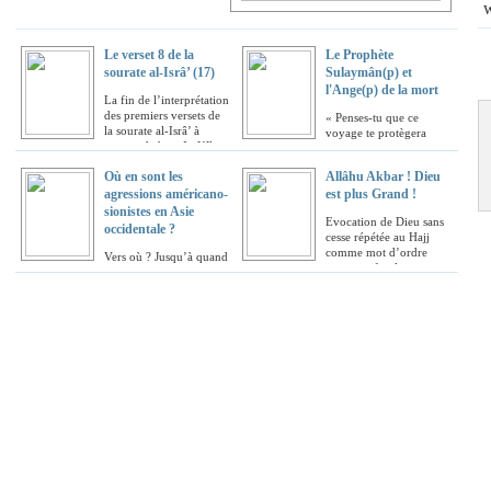
soit Glorifié) dit dans Son noble
Livre : {Ô vous qui croyez ! Si
vous portez secours à Dieu, Dieu
Le verset 8 de la
Le Prophète
vous secourra et raffermira vos
sourate al-Isrâ’ (17)
Sulaymân(p) et
pas.}(7/47 Mohammed)
>>>
l'Ange(p) de la mort
La fin de l’interprétation
des premiers versets de
« Penses-tu que ce
la sourate al-Isrâ’ à
voyage te protègera
propos de bani Isrâ’îl et
contre la Volonté de Dieu, si ta Mort est
de la Promesse divine.
décrétée ? »
Où en sont les
Allâhu Akbar ! Dieu
agressions américano-
est plus Grand !
sionistes en Asie
Evocation de Dieu sans
occidentale ?
cesse répétée au Hajj
comme mot d’ordre
Vers où ? Jusqu’à quand
pour purifier les cœurs et
? {Ô vous qui croyez ! si vous portez
unifier la Nation islamique.
secours à Dieu, Il vous portera secours et
raffermira vos pas.}(7/47 Mohammed)