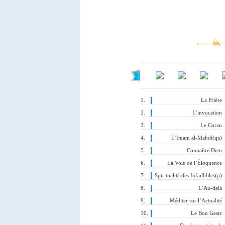
La Prière
L’invocation
Le Coran
L’Imam al-Mahdî(qa)
Connaître Dieu
La Voie de l’Éloquence
Spiritualité des Infaillibles(p)
L’Au-delà
Méditer sur l’Actualité
Le Bon Geste