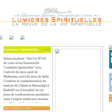
Lumieres-Spirituelles
141
Salam alaykum ! Voici le N°141
de votre revue bimestrielle
"Lumières Spirituelles" avec
l’arrivée du mois sacré de
Muharram, suivi du mois de Safar.
Combien la commémoration du
martyre de l’Imam al-Hussein(p) à
Karbalâ’ est d’actualité en ces
jours de confrontations mondiales
P
entre l’empire américano-sioniste
t
(et alliés) et l’Axe de la Résistance
en Asie Occidentale. Dieu (qu’Il
Pour feuilleter la revue