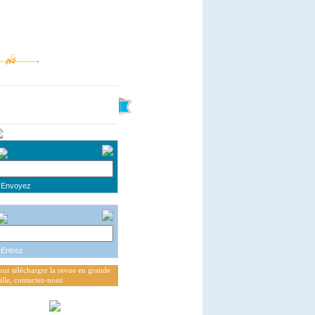
our télécharger la revue en grande
aille, contactez-nous