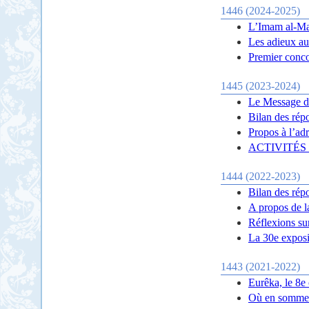
1446 (2024-2025)
L’Imam al-Mah
Les adieux a
Premier conc
1445 (2023-2024)
Le Message d
Bilan des rép
Propos à l’ad
ACTIVITÉS
1444 (2022-2023)
Bilan des rép
A propos de l
Réflexions su
La 30e expos
1443 (2021-2022)
Eurêka, le 8
Où en somme