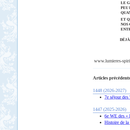
LE G
PEU 
QUAN
ET Q
NOS 
ENTR
DÉJÀ
www.lumieres-spiri
Articles précédents
1448 (2026-2027)
7e séjour des
1447 (2025-2026)
6e WE des « P
Histoire de la