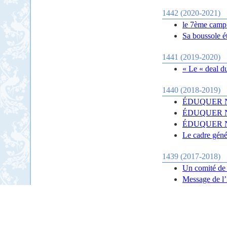
1442 (2020-2021)
le 7ème camp
Sa boussole ét
1441 (2019-2020)
« Le « deal du
1440 (2018-2019)
ÉDUQUER NO
ÉDUQUER NO
ÉDUQUER NO
Le cadre géné
1439 (2017-2018)
Un comité de 
Message de l