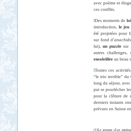
avec poème et éloge
ces conflits.
l
Des moments de
lo
introduction,
le jeu
été projetées pour 
sur fond d’
anachid
lui),
un puzzle
sur 
autres challenges
ensoleillée
au beau m
l
Toutes ces activité
“le trio terrible” d
long du séjour
,
avec 
put se pourlécher le
pour la clôture de 
derniers instants en
prévues en Suisse e
(1)Le groupe «Les partisa