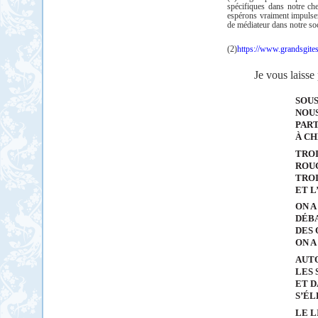
spécifiques dans notre ch
espérons vraiment impulse
de médiateur dans notre soc
(2)
https://www.grandsgite
Je vous laisse
SOUS
NOUS
PART
À CH
TROI
ROUG
TROI
ET L
ON A
DÉBA
DES 
ON A
AUTO
LES
ET D
S’ÉL
LE L