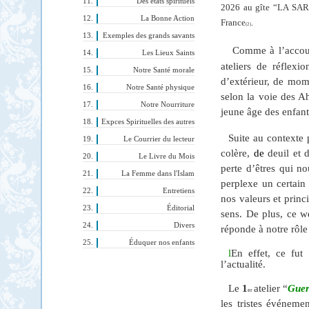
Des états spirituels
2026 au gîte “LA SARR
La Bonne Action
France
.
(2)
Exemples des grands savants
Comme à l’accout
Les Lieux Saints
ateliers de réflexi
Notre Santé morale
d’extérieur, de mom
Notre Santé physique
selon la voie des Ah
Notre Nourriture
jeune âge des enfant
Expces Spirituelles des autres
Suite au contexte p
Le Courrier du lecteur
colère,
de
deuil et 
Le Livre du Mois
perte d’êtres qui no
La Femme dans l'Islam
perplexe un certain
Entretiens
nos valeurs et princi
Éditorial
sens. De plus, ce 
Divers
réponde à notre rôl
Éduquer nos enfants
l
En effet, ce fut 
l’actualité.
Le
1
atelier “
Guerr
er
les tristes événemen