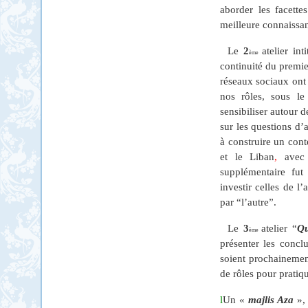
aborder les facette
meilleure connaissan
Le
2
atelier int
ème
continuité du premie
réseaux sociaux ont
nos rôles, sous le
sensibiliser autour 
sur les questions d
à construire un cont
et le Liban
,
avec
supplémentaire fut
investir celles de l
par “l’autre”.
Le
3
atelier “
Qu
ème
présenter les concl
soient prochainement
de rôles pour pratiqu
l
Un «
majlis Aza
»,