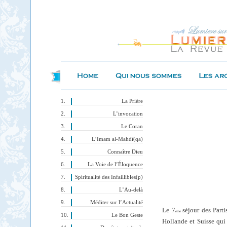
La Prière
L’invocation
Le Coran
L’Imam al-Mahdî(qa)
Connaître Dieu
La Voie de l’Éloquence
Spiritualité des Infaillibles(p)
L’Au-delà
Méditer sur l’Actualité
Le 7
séjour des Parti
ème
Le Bon Geste
Hollande et Suisse qui 