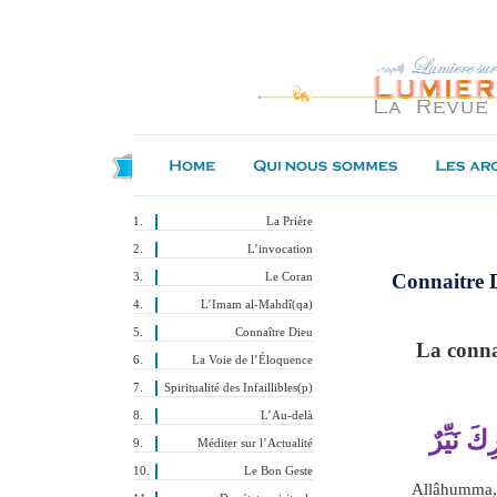
La Prière
L’invocation
Connaitre D
Le Coran
L’Imam al-Mahdî(qa)
Connaître Dieu
La conna
La Voie de l’Éloquence
Spiritualité des Infaillibles(p)
L’Au-delà
كَ نَيِّرٌ
Méditer sur l’Actualité
Le Bon Geste
Allâhumma, 