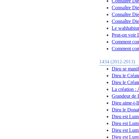
Connaître Die
Connaître Die
Connaître Die
Connaître Die
Le wahhabism
Peut-on voir 
Comment conn
Comment conn
1434 (2012-2013)
Dieu se manif
Dieu le Créat
Dieu le Créat
La création :
Grandeur de D
Dieu aime-t-Il
Dieu le Dona
Dieu est Lumi
Dieu est Lumi
Dieu est Lumi
Dieu est Lumi