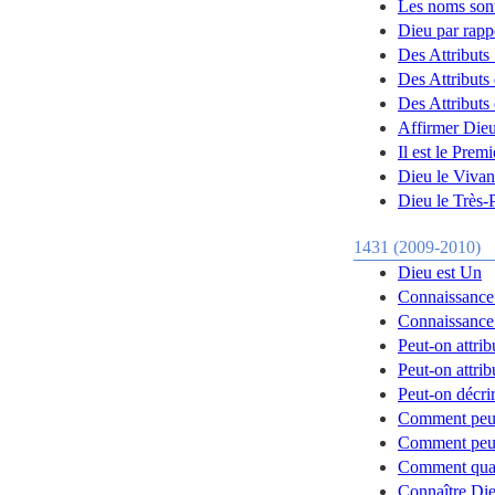
Les noms sont
Dieu par rappo
Des Attributs
Des Attributs
Des Attributs
Affirmer Die
Il est le Premi
Dieu le Vivan
Dieu le Très-P
1431 (2009-2010)
Dieu est Un
Connaissance
Connaissance
Peut-on attri
Peut-on attrib
Peut-on décri
Comment peut-
Comment peut-
Comment quali
Connaître Die