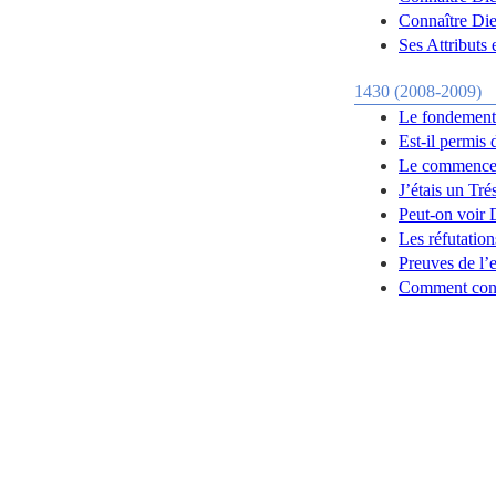
Connaître Di
Ses Attributs 
1430 (2008-2009)
Le fondement 
Est-il permis 
Le commencem
J’étais un Tré
Peut-on voir 
Les réfutatio
Preuves de l’
Comment conv