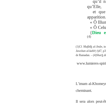
qu’il 
qu’Elle,
et que
apparition
« Ô Illu
« Ô Celui
{
Dieu e
(4)
(1)Cf.
Mafâtî
h
al-Jinân
, i
Jawshan al-kabîr
) §47, p
de Ramadan. – (4)
Shar
h
du
www.lumieres-spiri
L’imam al-Khomey
cheminant.
Il sera alors peut-