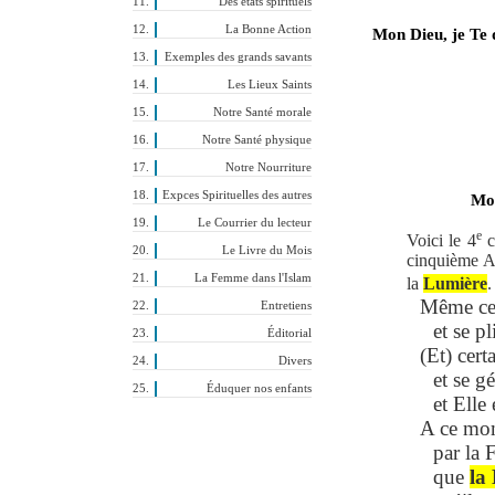
Des états spirituels
La Bonne Action
Mon Dieu, je Te 
Exemples des grands savants
Les Lieux Saints
Notre Santé morale
Notre Santé physique
Notre Nourriture
Expces Spirituelles des autres
Mon
Le Courrier du lecteur
e
Voici le 4
c
Le Livre du Mois
cinquième At
La Femme dans l'Islam
la
Lumière
Même cer
Entretiens
et se pl
Éditorial
(Et) cert
Divers
et se g
Éduquer nos enfants
et Elle
A ce mom
par la 
que
la