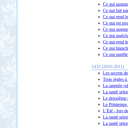
Ce qui augmen
Ce qui fait par
Ce qui rend le
Ce qui est pro
Ce qui augmen
Ce qui assèch
Ce qui rend l
Ce qui blanchi
Ce qui purifie
1432 (2010-2011)
Les secrets de
Trois règles à
La saignée (a
La santé selon
Le deuxième m
Le Printemps 
L’Eté - lors d
La santé selon
La santé selon