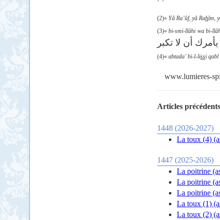
(2)«
Yâ Ra’ûf, yâ Ra
h
îm, y
(3)
«
bi-smi-llâhi wa bi-ll
يأمرك أن لا تكبر
(4)
«
abtada’ bi-l-li
ss
i qabl
www.lumieres-spir
Articles précédents
1448 (2026-2027)
1447 (2025-2026)
La poitrine (a
La poitrine (a
La poitrine (a