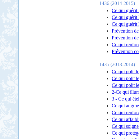
1436 (2014-2015)
Ce qui guérit 
Ce qui guérit 
Ce qui guérit 
Prévention de 
Prévention de 
Ce qui renforc
Prévention con
1435 (2013-2014)
Ce qui polit l
Ce qui polit l
Ce qui polit l
2-Ce qui illum
3 - Ce qui éte
Ce qui augme
Ce qui renfor
Ce qui affaibl
Ce qui soigne 
Ce qui protèg