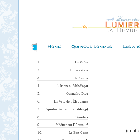
La Prière
L’invocation
Le Coran
L’Imam al-Mahdî(qa)
Connaître Dieu
La Voie de l’Éloquence
Spiritualité des Infaillibles(p)
L’Au-delà
Méditer sur l’Actualité
(contr
Le Bon Geste