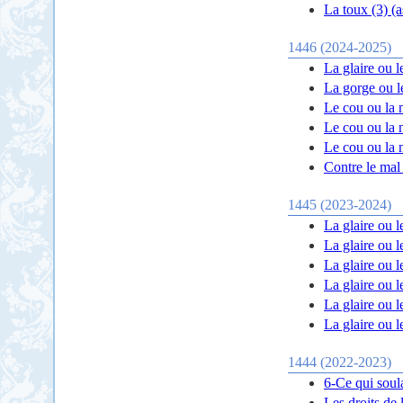
1446 (2024-2025)
La glaire ou le
La gorge ou l
Le cou ou la 
Le cou ou la 
Le cou ou la 
Contre le mal 
1445 (2023-2024)
La glaire ou le
La glaire ou le
La glaire ou le
La glaire ou le
La glaire ou le
La glaire ou le
1444 (2022-2023)
6-Ce qui soul
Les droits de 