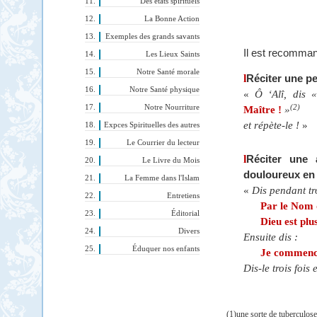
Des états spirituels
La Bonne Action
Exemples des grands savants
Il est recomman
Les Lieux Saints
Notre Santé morale
l
Réciter une pe
Notre Santé physique
«
Ô ‘Alî, dis «
(2)
Notre Nourriture
Maître !
»
et répète-le !
»
Expces Spirituelles des autres
Le Courrier du lecteur
l
Réciter une 
Le Livre du Mois
douloureux en l
La Femme dans l'Islam
«
Dis pendant tro
Entretiens
Par le Nom d
Éditorial
Dieu est plu
Divers
Ensuite dis :
Éduquer nos enfants
Je commence
Dis-le trois fois
(1)une sorte de tuberculose