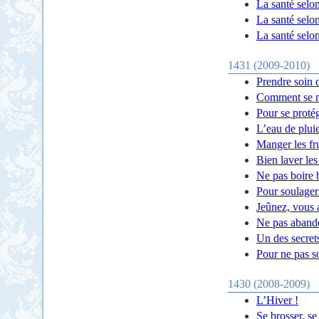
La santé selon
La santé selo
La santé selo
1431 (2009-2010)
Prendre soin 
Comment se n
Pour se protég
L’eau de plui
Manger les fru
Bien laver les
Ne pas boire
Pour soulager
Jeûnez, vous a
Ne pas abando
Un des secrets
Pour ne pas so
1430 (2008-2009)
L’Hiver !
Se brosser, se