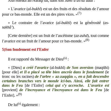
Ash-Sheikh an-Narâqî dit, dans son
Jâmi‘u as-sa‘âdât
:
« L’avarice (
al-bukhl
) est un des fruits et des résultats de l’amour
(7)
pour ce bas-monde. Elle est un des pires vices. »
« Le contraire de l’avarice (
al-bukhl
) est la générosité (
as-
sakhâ’
).
[Cette dernière] est un fruit de l’ascétisme (
az-zuhd
), tout comme
(8)
l’avarice est un fruit de l’amour pour ce bas-monde. »
5)Son fondement est l’Enfer
(s)
Il est rapporté du Messager de Dieu
:
« [Dieu]
a créé l’avarice
(al-bukhl)
de Son aversion
(maqtihi)
[pour elle]
et Il a placé sa tête
bien ancrée dans le fondement
(le
tronc ou les racines)
de l’arbre «
az-zaqqûn
», en a fait descendre
certaines branches vers le monde ici-bas. Ainsi, elle fait entrer
dans le Feu
[de l’Enfer]
celui qui s’y accroche
.
L’avarice est
[provient]
de l’incroyance et l’incroyance est dans le Feu
[de
(9)
l’Enfer]. »
(s)
De lui
également :