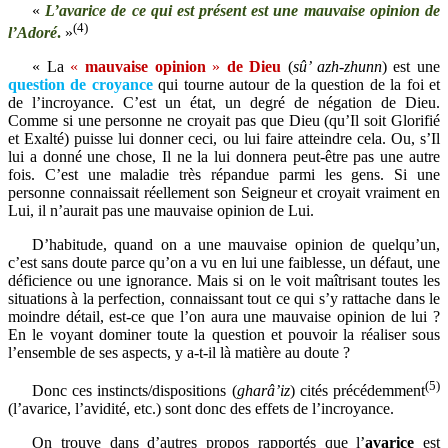
«
L’avarice de ce qui est présent est une mauvaise opinion de
(4)
l’Adoré
.
»
« La
«
mauvaise opinion
»
de Dieu
(
sû’ azh-zhunn
) est une
question de croyance
qui tourne autour de la question de la foi et
de l’incroyance. C’
est un état, un degré de négation de Dieu.
Comme si une personne ne croyait pas que Dieu (qu’Il soit Glorifié
et Exalté) puisse lui donner ceci, ou lui faire atteindre cela. Ou, s’Il
lui a donné une chose, Il ne la lui donnera peut-être pas une autre
fois. C’est une maladie très répandue parmi les gens.
Si une
personne connaissait réellement son Seigneur et croyait vraiment en
Lui, il n’aurait pas une mauvaise opinion de Lui.
D’habitude, quand on a une mauvaise opinion de quelqu’un,
c’est sans doute parce qu’on a vu en lui une faiblesse, un défaut, une
déficience ou une ignorance. Mais si on le voit maîtrisant toutes les
situations à la perfection, connaissant tout ce qui s’y rattache dans le
moindre détail, est-ce que l’on aura une mauvaise opinion de lui ?
En le voyant dominer toute la question et pouvoir la réaliser sous
l’ensemble de ses aspects, y a-t-il là matière au doute ?
(5)
Donc ces instincts/dispositions
(
gharâ’iz
) cités précédemment
(l’avarice, l’avidité, etc.) sont donc des effets de l’incroyance.
On trouve dans d’autres propos rapportés que l’
avarice
est