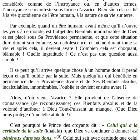
considérée comme de l’incroyance ou, en d’autres termes,
l’incroyance se manifeste sous forme d’avarice. Bien sûr, cela est lié
à la vie quotidienne de l’être humain, à la nature de sa vie sur terre.
Par exemple, quand un être humain, avant même qu’il n’ouvre
les yeux à ce monde, est l’objet des Bienfaits innombrables de Dieu
et est placé sous Sa Providence permanente, et que cette situation
dure durant son enfance, son adolescence, et même durant toute sa
vie et après cela, il devient avare ! Combien cela est choquant,
blâmable ! Quelle ingratitude ! Ce n’est pas une question aussi
simple !
Il se peut qu’il arrive quelque chose à un homme dont il prend
leçon et qu’il oublie par la suite. Mais quelqu’un qui bénéficie en
permanence de la Providence divine et de Ses Bienfaits absolus,
incalculables, innombrables, l’oublie et devient ensuite avare !?
Alors, d’où vient l’avarice ? Elle provient de l’absence de
connaissance (de reconnaissance) ces Bienfaits absolus et de la
volonté d’attribuer à Dieu Tout-Puissant un manque. (Que Dieu
nous protège d’une telle attitude !).
C’est pourquoi le Prince des croyants dit : «
Celui qui a la
certitude de la suite
(khalafa) [que Dieu va continuer à donner]
est
(6)
généreux dans ses dons
. »
Celui qui sait avec certitude que celui