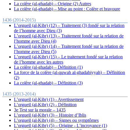
La colère (al-ghadab) – Origine (2) Autres
La colère (al-ghadab) – Mise au point : Colère et bravoure
1436 (2014-2015)
L’orgueil (al-Kibr) (12) – Traitement (3) fondé sur la relation
de l’homme avec Dieu (3)
L’orgueil (al-Kibr) (13) – Traitement fondé sur la relation de
l’homme avec Dieu (4)
L’orgueil (al-Kibr) (14) – Traitement fondé sur la relation de
l’homme avec Dieu (5)
L’orgueil (al-Kibr) (15) – Le traitement fondé sur la relation
de l’homme avec les autres
La colère (al-ghadab) – Définition (1)
La force de la colère (al-quwah al-ghadabiyyah) – Définition
(2)
La colère (al-ghadab) – Définition (3)
1435 (2013-2014)
L’orgueil (al-Kibr) (1) - Avertissement
L’orgueil (al-Kibr) (2) - Définition
3e Test sur la morale – 1435
L’orgueil (al-Kibr) (3) – Histoire d’Iblis
L’orgueil (al-Kibr) (4) – Signes ou symptômes
L’orgueil (al-Kibr) (5) – Origine - L’incroyance (1)