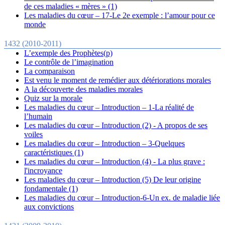
de ces maladies « mères » (1)
Les maladies du cœur – 17-Le 2e exemple : l’amour pour ce
monde
1432 (2010-2011)
L’exemple des Prophètes(p)
Le contrôle de l’imagination
La comparaison
Est venu le moment de remédier aux détériorations morales
A la découverte des maladies morales
Quiz sur la morale
Les maladies du cœur – Introduction – 1-La réalité de
l’humain
Les maladies du cœur – Introduction (2) - A propos de ses
voiles
Les maladies du cœur – Introduction – 3-Quelques
caractéristiques (1)
Les maladies du cœur – Introduction (4) - La plus grave :
l'incroyance
Les maladies du cœur – Introduction (5) De leur origine
fondamentale (1)
Les maladies du cœur – Introduction-6-Un ex. de maladie liée
aux convictions