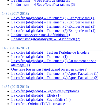
Le fanatisme – 4 Ses effets dévastateurs
Le fanatisme – 4 Ses effets dévastateurs (2)
1439 (2017-2018)
La colère (al-ghadab) – Traitement (5) Extirper le mal (1)
La colère (al-ghadab) – Traitement (5) Extirper le mal (2)
La colère (al-ghadab) – Traitement (5) Extirper le mal (3)
La colère (al-ghadab) – Traitement (5) Extirper le mal (4)
Le fanatisme/sectarisme-1-définition (1)
Le fanatisme (al-‘asabiyyah) – 1-Définition (2)
1438 (2016-2017)
La colère (al-ghadab) – Test sur l’origine de la colère
La colère (al-ghadab) – Traitement (1)
La colère (al-ghadab) – Traitement (2) Au moment de son
allumage (1)
Que faire (ou ne pas faire) quand on est en colère ?
La colère (al-ghadab) – Traitement (4) Après l’accalmie (1)
La colère (al-ghadab) – Traitement (4) Après l’accalmie (2)
1437 (2015-2016)
La colère (al-ghadab) – Signes ou symptômes
La colère (al-ghadab) – Effets (1)
La colère (al-ghadab) – Ses méfaits (fin)
La colère - Origine (1) L’incroyance