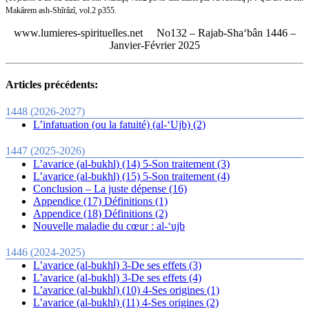
Makârem ash-Shîrâzî, vol.2 p355.
www.lumieres-spirituelles
.
net
No132 –
Rajab-Sha‘bân 1446 –
Janvier-Février 2025
Articles précédents:
1448 (2026-2027)
L’infatuation (ou la fatuité) (al-‘Ujb) (2)
1447 (2025-2026)
L’avarice (al-bukhl) (14) 5-Son traitement (3)
L’avarice (al-bukhl) (15) 5-Son traitement (4)
Conclusion – La juste dépense (16)
Appendice (17) Définitions (1)
Appendice (18) Définitions (2)
Nouvelle maladie du cœur : al-‘ujb
1446 (2024-2025)
L’avarice (al-bukhl) 3-De ses effets (3)
L’avarice (al-bukhl) 3-De ses effets (4)
L’avarice (al-bukhl) (10) 4-Ses origines (1)
L’avarice (al-bukhl) (11) 4-Ses origines (2)