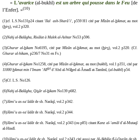
«
L
’avarice
(al-bukhl)
est un arbre qui pousse dans le Feu
[de
(10)
l’Enfer]. »
(1)cf. L.S.No131p24 citant
‘Ilal
ash-Sharâ’i‘
, p559 H1 cité par
Mîzân al-
h
ikmat
, au mot
(
h
ir
s
), vol.2 p320.
(2)
Nahj al-Balâgha
,
Risâlat à Malek al-Ashtar
No53 p596.
(3)
Ghurar al-
h
ikam
No6195, cité par
Mîzân al-
h
ikmat
, au mot (
h
ir
s
), vol.2 p320.
(Cf.
Ghurar al-hikam
, p236/7 No31 en Fs.)
(4)
Ghurar al-
h
ikam
No1258, cité par
Mîzân al-
h
ikmat
, au mot (
bukhl
), vol.1 p351, cité par
(p)
11000
h
ikmat min l’Imam ‘Alî
d’Abd al-Wâ
h
ed al-Âmadî at-Tamîmî, (
al-bukhl
) p54.
(5)Cf. L.S. No126.
(6)
Nahj al-Balâgha
,
Qi
s
âr al-
h
ikam
No139 p682.
(7)
Jâmi‘u as-sa‘âdât
de sh. Narâqî, vol.2 p342.
(8)
Jâmi‘u as-sa‘âdât
de sh. Narâqî, vol.2 p344.
(9)
Jâmi‘u as-sa‘âdât
de sh. Narâqî, vol.2 p343 (ou p85) citant
Kanz al-‘amâl
d’al-Mutaqî
al-Hindî.
(10)
Jâmi‘u as-sa‘âdât
de sh. Narâqî, vol.2 p343 cité aussi par
Al-Akhlâq fî-l-Qurân
de sh.