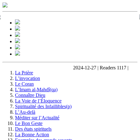
2024-12-27 | Readers 1117 |
La Prière
L’invocation
Le Coran
L’Imam al-Mahdî(qa)
Connaître Dieu
La Voie de l’Éloquence
Spiritualité des Infaillibles(p)
L’Au-delà
Méditer sur l’Actualité
Le Bon Geste
Des états spirituels
La Bonne Action