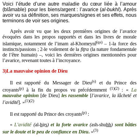
Voici l’étude d’une autre maladie du cœur liée à l’amour
(blâmable) pour les biens/argent : l’avarice (
al-bukhl
). Après
avoir vu sa définition, ses marques/signes et ses effets, nous
terminons de voir ses origines.
Après avoir vu que les deux premières origines de l’avarice
évoquées dans les propos rapportés et dans les livres de morale
(qs)
islamique, notamment de l’imam al-Khomeynî
– 1-la force des
instincts/passions ; 2-le voilement de la
fi
t
ra
(la nature fondamentale
de l’être humain) –, voici les dernières origines mentionnées pour
l’avarice, revenant toutes à l’incroyance.
3)La mauvaise opinion de Dieu
(s)
Il est rapporté du Messager de Dieu
et du Prince des
(p)
(1)(2)
croyants
à la fin du propos vu précédemment
: «
La
mauvaise opinion
[de Dieu]
les rassemble
[
l’avarice, la lâcheté et
(1)(2)
l’avidité
]
.
»
(p)
Il est rapporté du Prince des croyants
:
«
L’avidité
(
al-
h
ir
s
)
et la forte avarice
(
ash-shu
hh
)
sont bâties
(3)
sur le doute et le peu de confiance en Dieu
.
»