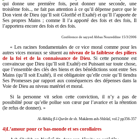
qui donne une première fois, peut donner une seconde, une
troisième fois.., ne fait pas attention à ce qu’il dépense parce que le
Don vient de Dieu (qu’Il soit Glorifié et Exalté) et qu’Il l’apporte de
Ses propres Mains ; comme Il l’a apporté des fois et des fois, Il
l’apportera encore des fois et des fois.
Conférence de sayyed Abbas Noureddine 15/3/2006
« Les racines fondamentales de ce vice moral comme pour les
autres vices moraux se situent au
niveau de la faiblesse des piliers
de la foi et de la connaissance de Dieu
. Si cette personne est
convaincue que Dieu (qu’Il soit Exalté) est Puissant sur toute chose,
que l’ensemble des clés des biens et des bénédictions sont entre Ses
Mains (qu’Il soit Exalté), il est obligatoire qu’elle croie qu’Il tiendra
Ses Promesses par rapport aux conséquences des dépenses dans la
Voie de Dieu au niveau matériel et moral.
Si la personne vit selon cette conviction, il n’y a pas de
possibilité pour qu’elle pollue son cœur par l’avarice et la rétention
(le refus de donner). »
Al-Akhlâq fî-l-Qurân
de sh.
Makârem ash-Shîrâzî, vol.2 pp356-357
4)L’amour pour ce bas-monde et ses corollaires