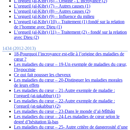
L’orgueil (al-Kibr) (6) – Origine - L’incroyance (2)
L’orgueil (al-Kibr) (7) – Autres causes (1)
L’orgueil (al-Kibr) (8) – Autres causes (2)
L’orgueil (al-Kibr) (9) – Influence du milieu
L’orgueil (al-Kibr) (10) – Traitement (1) fondé sur la relation
de l’homme avec Dieu (1)
L’orgueil (al-Kibr) (11) – Traitement (2) - fondé sur la relation
avec Dieu (2)
1434 (2012-2013)
18-Pourquoi l’incroyance est-elle à l’origine des maladies de
cœur ?
Les maladies du cœur – 19-Un exemple de maladies du cœur,
l’hypocrisie
Ce qui fait pousser les cheveux
Les maladies du cœur – 20-Distinguer les maladies morales
de leurs effets
Les maladies du cœur – 21-Autre exemple de maladie :
l’orgueil (at-takabbur) (1)
Les maladies du cœur – 22-Autre exemple de maladie :
l’orgueil (at-takabbur) (2)
Les maladies du cœur – 23-Dans le monde d’al-Mîthâq
Les maladies du cœur – 24-Les maladies de cœur selon le
degré d’hésitation là-bas
Les maladies du cœur – 25- Autre critère de dangerosité d’une