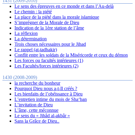
1431 (2009-2010)
Le sens des épreuves en ce monde et dans l’Au-delà
Le chemin : la piété
La place de la piété dans la morale islamique
S’imprégner de la Morale de Dieu
Indication de la 1ère station de l’âme
La réflexion
La détermination
Trois choses nécessaires pour le Jihad
Le rappel (at-tadhakir)
Conflit entre les soldats de la Miséricorde et ceux du démon
Les forces ou facultés intérieures (1)
Les Facultés/forces intérieures (2)
1430 (2008-2009)
la recherche du bonheur
Pourquoi Dieu nous a-t-Il créés ?
Les bienfaits de l’obéissance à Dieu
L’entretien intime du mois de Sha‘ban
L’invitation de Dieu
L’âme, cette méconnue
Le sens du « Jihâd al-akbâr »
Sans la Grâce de Dieu..