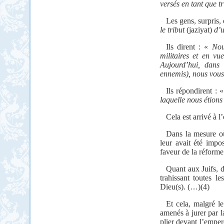
versés en tant que t
Les gens, surpris, 
le
tribut
(jaziyat)
d’u
Ils dirent : «
Nou
militaires et en vu
Aujourd’hui, dans
ennemis), nous vous
Ils répondirent : 
laquelle nous étion
Cela est arrivé à 
Dans la mesure où 
leur avait été impo
faveur de la réforme 
Quant aux Juifs,
d
trahissant toutes l
Dieu(s). (…)(4)
Et cela, malgré le
amenés à jurer par l
plier devant l’emper