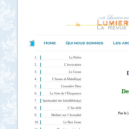
La Prière
L’invocation
D
Le Coran
L’Imam al-Mahdî(qa)
Connaître Dieu
Des
La Voie de l’Éloquence
Spiritualité des Infaillibles(p)
L’Au-delà
Par le
[
Méditer sur l’Actualité
Le Bon Geste