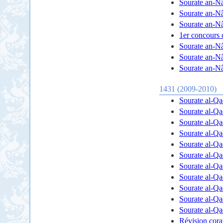
Sourate an-N
Sourate an-N
Sourate an-N
1er concours
Sourate an-N
Sourate an-N
Sourate an-N
1431 (2009-2010)
Sourate al-Q
Sourate al-Q
Sourate al-Q
Sourate al-Q
Sourate al-Q
Sourate al-Q
Sourate al-Q
Sourate al-Q
Sourate al-Q
Sourate al-Q
Sourate al-Q
Révision cora