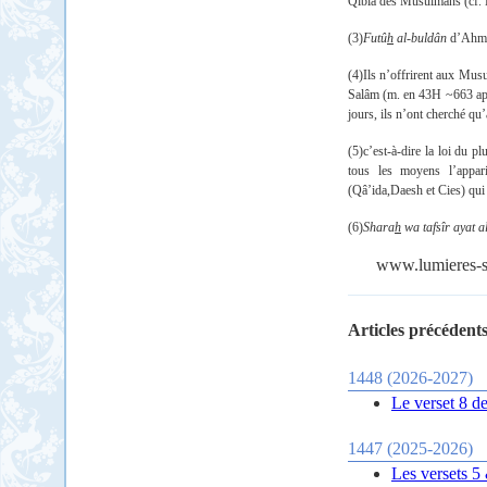
Qibla des Musulmans (cf. 
(3)
Futû
h
al-buldân
d’Ahmed
(4)Ils n’offrirent aux Mu
Salâm (m. en 43H ~663 ap
jours, ils n’ont cherché qu’
(5)c’est-à-dire la loi du p
tous les moyens l’appari
(Qâ’ida,Daesh et Cies) qui
(6)
Shara
h
wa tafsîr ayat a
www.lumieres-sp
Articles précédents
1448 (2026-2027)
Le verset 8 de
1447 (2025-2026)
Les versets 5 