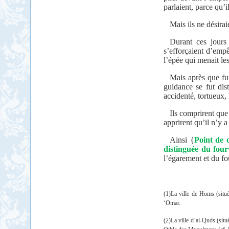
parlaient, parce qu’
Mais ils ne désirai
Durant ces jours
s’efforçaient d’empê
l’épée qui menait les
Mais après que f
guidance se fut dis
accidenté, tortueux,
Ils comprirent que 
apprirent qu’il n’y a
Ainsi {
Point de 
distinguée du fou
l’égarement et du f
(1)La ville de Homs
(situ
‘Omar.
(2)La ville d’al-Quds (sit