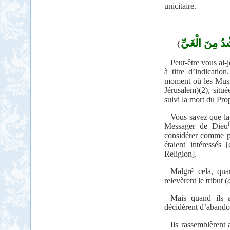
unicitaire.
شْدُ مِنَ الْغَيِّ
{
Peut-être vous ai-
à titre d’indicatio
moment où les Musu
Jérusalem)(2), situ
suivi la mort du P
Vous savez que la 
(
Messager de Dieu
considérer comme pa
étaient intéressés 
Religion].
Malgré cela, qua
relevèrent le tribut (
Mais quand ils a
décidèrent d’abandon
Ils rassemblèrent 