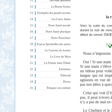
Des états spirituels
La Bonne Action
Exemples des grands savants
la 
Les Lieux Saints
Voici la suite du co
Notre Santé morale
durant la nuit de ve
Notre Santé physique
début du verset 256/
2
Notre Nourriture
نِ
{
Expces Spirituelles des autres
Le Courrier du lecteur
Nous n’imposons p
Le Livre du Mois
Oui ! Si une main 
La Femme dans l'Islam
Si une main s’élève
Entretiens
un rideau pour voil
langue qui est ins
Éditorial
agissons en vue de 
Divers
pas nos idées à quic
Éduquer nos enfants
Celui qui voit [l’I
pas, il peut (vivre) 
n’y a pas de mal en 
Le Chrétien et le 