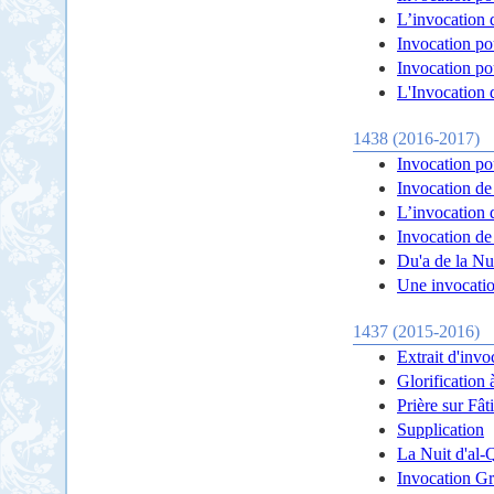
L’invocation 
Invocation pou
Invocation po
L'Invocation
1438 (2016-2017)
Invocation pou
Invocation de
L’invocation 
Invocation de
Du'a de la Nu
Une invocatio
1437 (2015-2016)
Extrait d'inv
Glorification
Prière sur Fâ
Supplication
La Nuit d'al-
Invocation G