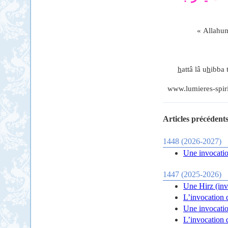
« Allahum
h
attâ lâ u
h
ibba 
www.lumieres-spiri
Articles précédents
1448 (2026-2027)
Une invocatio
1447 (2025-2026)
Une Hirz (inv
L’invocation 
Une invocatio
L’invocation 