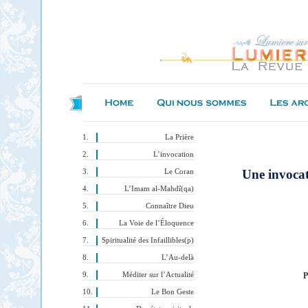
La Prière
L’invocation
Une invocat
Le Coran
L’Imam al-Mahdî(qa)
Connaître Dieu
La Voie de l’Éloquence
Spiritualité des Infaillibles(p)
L’Au-delà
Méditer sur l’Actualité
P
Le Bon Geste