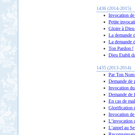
1436 (2014-2015)
Invocation de
Petite invoca
Gloire à Dieu
La demande 
La demande de
Ton Pardon !
Dieu Etabli d
1435 (2013-2014)
Par Ton Nom 
Demande de pr
Invocation du
Demande de l
En cas de mala
Glorification
Invocation de
L’invocation 
L’appel au Se
Reconnaissan