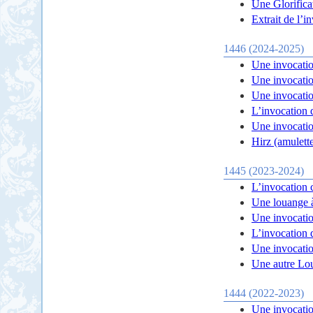
Une Glorifica
Extrait de l’i
1446 (2024-2025)
Une invocatio
Une invocatio
Une invocation
L’invocation 
Une invocatio
Hirz (amulett
1445 (2023-2024)
L’invocation 
Une louange 
Une invocatio
L’invocation 
Une invocatio
Une autre Lo
1444 (2022-2023)
Une invocatio