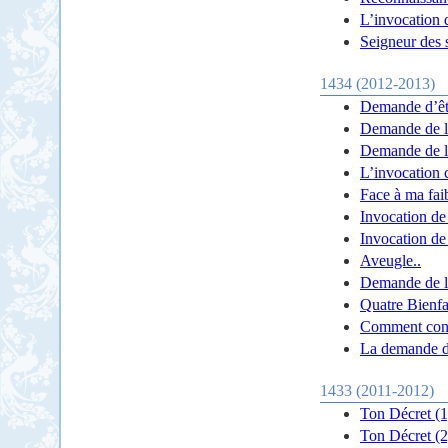
L’invocation
Seigneur des 
1434 (2012-2013)
Demande d’êtr
Demande de la 
Demande de la 
L’invocation c
Face à ma fai
Invocation de
Invocation de
Aveugle..
Demande de l
Quatre Bienfa
Comment conn
La demande de
1433 (2011-2012)
Ton Décret (1
Ton Décret (2