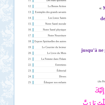
Des états spirituels
La Bonne Action
«
M
Exemples des grands savants
de
Les Lieux Saints
Notre Santé morale
Notre Santé physique
Notre Nourriture
Expces Spirituelles des autres
Le Courrier du lecteur
jusqu’à ne 
Le Livre du Mois
La Femme dans l'Islam
Entretiens
Éditorial
Divers
(du Pr
Éduquer nos enfants
ِلَيْكَ
َلْتَ يَا رَبَّ