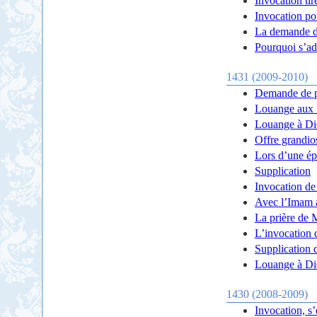
Invocation ti
Invocation p
La demande d
Pourquoi s’ad
1431 (2009-2010)
Demande de p
Louange aux
Louange à Di
Offre grandio
Lors d’une é
Supplication
Invocation de
Avec l’Imam 
La prière de 
L’invocation d
Supplication 
Louange à Di
1430 (2008-2009)
Invocation, s’