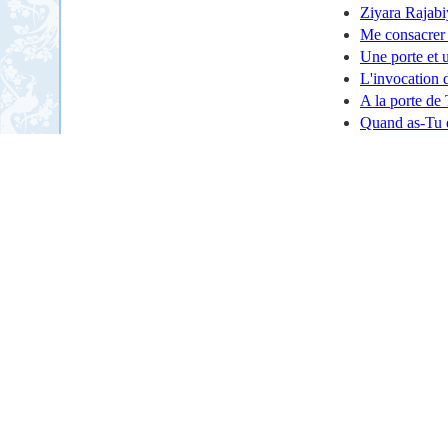
Ziyara Rajab
Me consacrer 
Une porte et 
L'invocation d
A la porte de
Quand as-Tu d