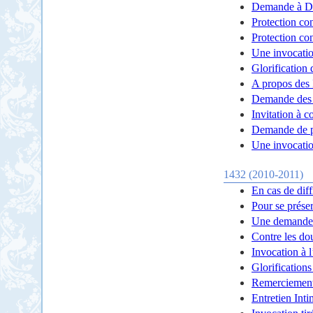
Demande à D
Protection con
Protection con
Une invocatio
Glorification
A propos des
Demande des 
Invitation à c
Demande de pr
Une invocatio
1432 (2010-2011)
En cas de diff
Pour se prése
Une demande p
Contre les do
Invocation à 
Glorification
Remerciement
Entretien Inti