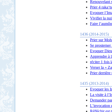
Renouvelant s
Prier 4 raka‘t
Evoquer l’Ima
Vivifier la nu
Faire l’aumôn
1436 (2014-2015)
Prier sur Moh
Se prosterner
Evoquer Dieu
Apprendre à l
réciter 1 fois
Verser la « Za
Prier derrière
1435 (2013-2014)
Evoquer les 
La visite à l
Demander pa
L’invocation 
Réfléchir est 