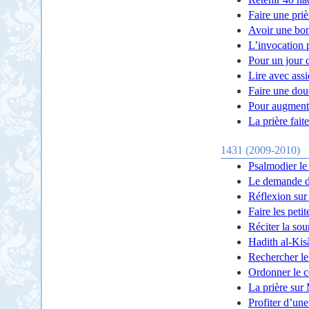
Faire une priè
Avoir une bo
L’invocation 
Pour un jour 
Lire avec ass
Faire une douc
Pour augmente
La prière fait
1431 (2009-2010)
Psalmodier le
Le demande d
Réflexion sur
Faire les peti
Réciter la so
Hadith al-Kis
Rechercher le
Ordonner le c
La prière sur
Profiter d’un