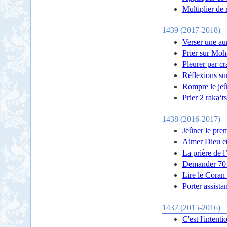
Multiplier de r
1439 (2017-2018)
Verser une au
Prier sur Moh
Pleurer par cr
Réflexions sur
Rompre le je
Prier 2 raka‘t
1438 (2016-2017)
Jeûner le pre
Aimer Dieu e
La prière de l
Demander 70 f
Lire le Coran 
Porter assista
1437 (2015-2016)
C'est l'intent