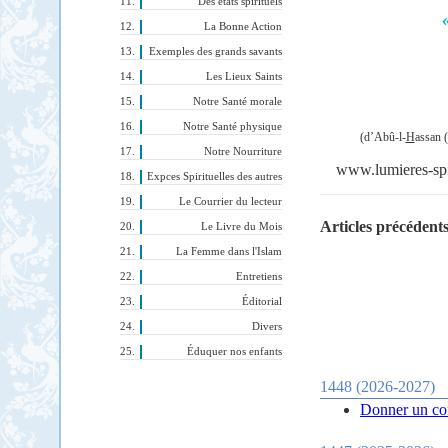
Des états spirituels
La Bonne Action
Exemples des grands savants
Les Lieux Saints
Notre Santé morale
Notre Santé physique
(d’Abû-l-
H
assan 
Notre Nourriture
www.lumieres-spir
Expces Spirituelles des autres
Le Courrier du lecteur
Articles précédents
Le Livre du Mois
La Femme dans l'Islam
Entretiens
Éditorial
Divers
Éduquer nos enfants
1448 (2026-2027)
Donner un con