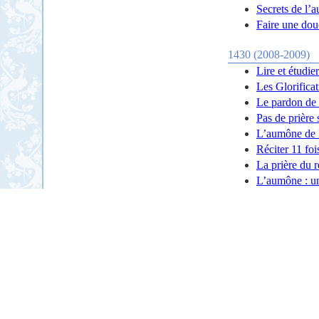
Secrets de l’
Faire une douc
1430 (2008-2009)
Lire et étudie
Les Glorifica
Le pardon de
Pas de prière 
L’aumône de
Réciter 11 foi
La prière du r
L’aumône : un