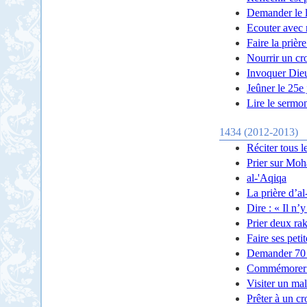
Demander le li
Ecouter avec 
Faire la prièr
Nourrir un cr
Invoquer Dieu
Jeûner le 25e
Lire le sermo
1434 (2012-2013)
Réciter tous l
Prier sur Mo
al-'Aqiqa
La prière d’a
Dire : « Il n’
Prier deux rak
Faire ses peti
Demander 70 
Commémorer l
Visiter un ma
Prêter à un cr