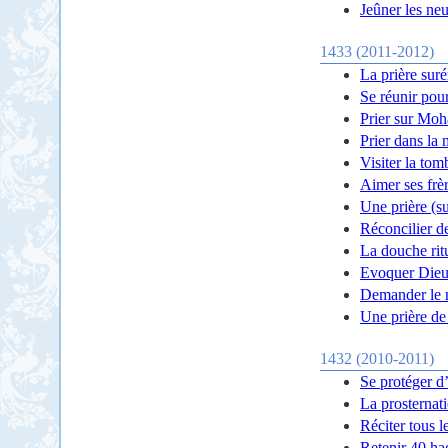
Jeûner les ne
1433 (2011-2012)
La prière suré
Se réunir pou
Prier sur Moh
Prier dans la
Visiter la to
Aimer ses frè
Une prière (s
Réconcilier d
La douche rit
Evoquer Die
Demander le m
Une prière de
1432 (2010-2011)
Se protéger d
La prosternat
Réciter tous l
Retenir 40 ha