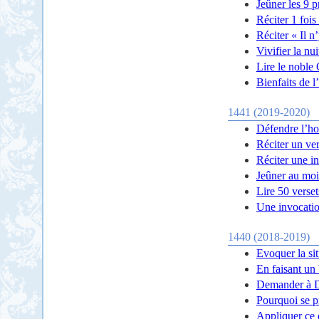
Jeûner les 9 
Réciter 1 fois
Réciter « Il n
Vivifier la nu
Lire le noble 
Bienfaits de 
1441 (2019-2020)
Défendre l’h
Réciter un ver
Réciter une i
Jeûner au moi
Lire 50 verset
Une invocatio
1440 (2018-2019)
Evoquer la si
En faisant un 
Demander à 
Pourquoi se p
Appliquer ce 