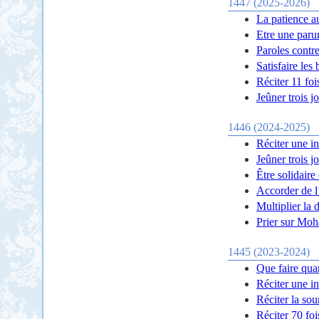
1447 (2025-2026)
La patience a
Etre une parur
Paroles contre
Satisfaire les
Réciter 11 fo
Jeûner trois j
1446 (2024-2025)
Réciter une in
Jeûner trois j
Être solidaire 
Accorder de l
Multiplier la 
Prier sur Moh
1445 (2023-2024)
Que faire qua
Réciter une in
Réciter la sou
Réciter 70 foi