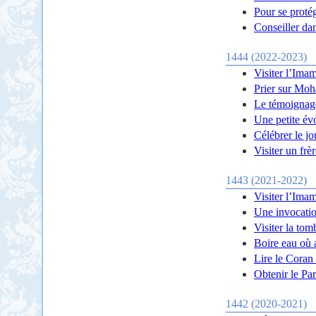
Pour se proté
Conseiller da
1444 (2022-2023)
Visiter l’Ima
Prier sur Mo
Le témoignag
Une petite évo
Célébrer le j
Visiter un frè
1443 (2021-2022)
Visiter l’Imam
Une invocatio
Visiter la tom
Boire eau où a
Lire le Coran 
Obtenir le Pa
1442 (2020-2021)