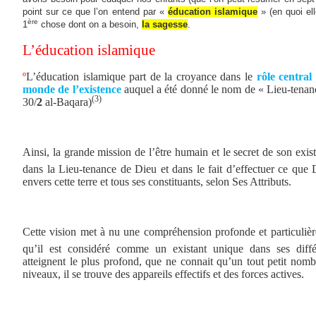
point sur ce que l’on entend par «
éducation islamique
» (en quoi ell
ère
1
chose dont on a besoin,
la
sagesse
.
L’éducation islamique
º
L’éducation islamique part de la croyance dans le
rôle central
monde de l’existence
auquel a été donné le nom de « Lieu-tenanc
(3)
30/
2
al-Baqara)
Ainsi, la grande mission de l’être humain et le secret de son exis
dans la Lieu-tenance de Dieu et dans le fait d’effectuer ce que Di
envers cette terre et tous ses constituants, selon Ses Attributs.
Cette vision met à nu une compréhension profonde et particulière
qu’il est considéré comme un existant unique dans ses diff
atteignent le plus profond, que ne connait qu’un tout petit nomb
niveaux, il se trouve des appareils effectifs et des forces actives.