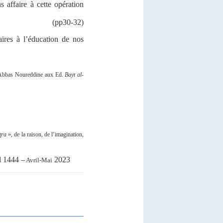
 affaire à cette opération
(pp30-32)
aires à l’éducation de nos
Abbas Noureddine aux Ed.
Bayt al-
t
ra
», de la raison, de l’imagination,
 1444 –
2023
Avril-Mai