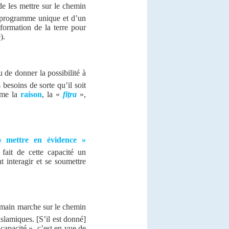
 de les mettre sur le chemin
n programme unique et d’un
sformation de la terre pour
).
 de donner l
a possibilité à
 besoins de sorte qu’il soit
mme la
raison
, la «
fi
t
ra
»,
« mettre en évidence »
fait de cette capacité un
t interagir et se soumettre
humain marche sur le chemin
islamiques. [S’il est donné]
 capacité », c’est en vue de