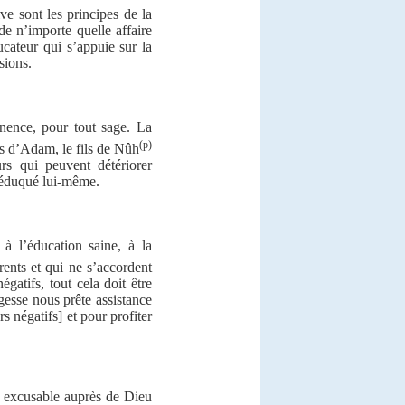
ve sont les principes de la
de n’importe quelle affaire
ducateur qui s’appuie sur la
sions.
anence, pour tout sage. La
(p)
ls d’Adam, le fils de Nû
h
rs qui peuvent détériorer
l’éduqué lui-même.
à l’éducation saine, à la
rents et qui ne s’accordent
égatifs, tout cela doit être
esse nous prête assistance
s négatifs] et pour profiter
re excusable auprès de Dieu