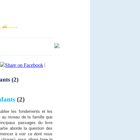
|
ants (2)
nfants
(2)
blier les fondements et les
n au niveau de la famille que
rincipaux passages du livre
rtie aborde la question des
mmencer à voir ce dont nous
choses), nous allons faire le