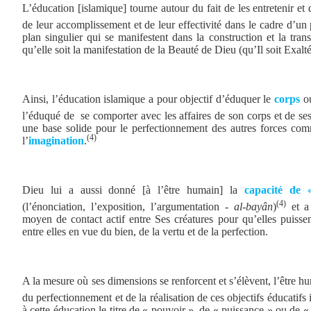
L’éducation [islamique] tourne autour du fait de les entretenir et
de leur accomplissement et de leur effectivité dans le cadre d’u
plan singulier qui se manifestent dans la construction et la tran
qu’elle soit la manifestation de la Beauté de Dieu (qu’Il soit Exalté
Ainsi, l’éducation islamique a pour objectif d’éduquer le
corps
ou
l’éduqué de
se comporter avec les affaires de son corps et de ses
une base solide pour le perfectionnement des autres forces co
(4)
l’
imagination
.
Dieu lui a aussi donné [à l’être humain] la
capacité de 
(4)
(l’énonciation, l’exposition, l’argumentation -
al-bayân
)
et a 
moyen de contact actif entre Ses créatures pour qu’elles puissen
entre elles en vue du bien, de la vertu et de la perfection.
A la mesure où ses dimensions se renforcent et s’élèvent, l’être 
du perfectionnement et de la réalisation de ces objectifs éducatifs 
à cette éducation le titre de « pouvoir », de « puissance » ou de «