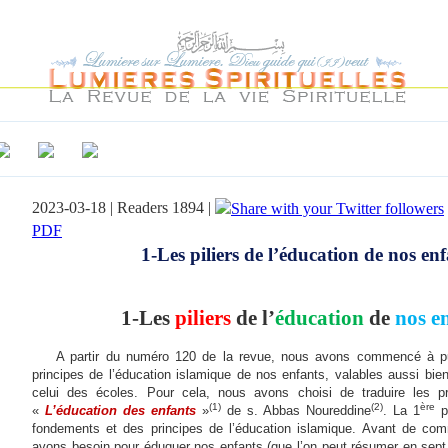
2023-03-18 | Readers 1894 |
PDF
1-Les piliers de l’éducation de nos enf
1-Les
piliers
de l’
éducation
de
nos e
A partir du numéro 120 de la revue, nous avons commencé à pu
principes de l’éducation islamique de nos enfants, valables aussi bie
celui des écoles. Pour cela, nous avons choisi de traduire les p
(1)
(2)
ère
«
L’éducation des enfants
»
de s. Abbas Noureddine
. La 1
pa
fondements et des principes de l’éducation islamique. Avant de co
avons besoin pour éduquer nos enfants (que l’on peut résumer en sept 