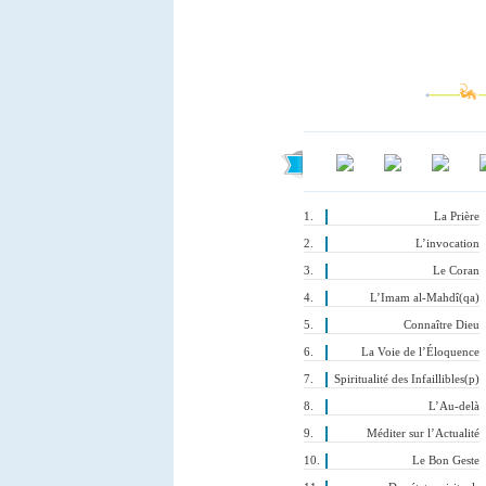
La Prière
L’invocation
Le Coran
L’Imam al-Mahdî(qa)
Connaître Dieu
La Voie de l’Éloquence
Spiritualité des Infaillibles(p)
L’Au-delà
Méditer sur l’Actualité
Le Bon Geste