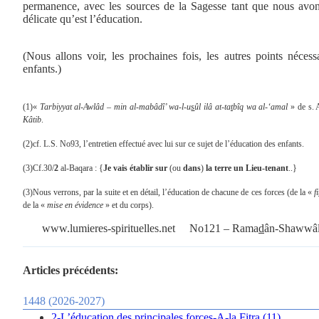
permanence, avec les sources de la Sagesse tant que nous avons
délicate qu’est l’éducation.
(Nous allons voir, les prochaines fois, les autres points nécess
enfants.)
(1)«
Tarbiyyat al-Awlâd – min al-mabâdî’ wa-l-u
s
ûl ilâ at-ta
t
bîq wa al-‘amal
» de s. 
Kâtib
.
(2)cf. L.S. No93, l’entretien effectué avec lui sur ce sujet de l’éducation des enfants.
(3)Cf.30/
2
al-Baqara : {
Je vais établir sur
(ou
dans
)
la terre un Lieu-tenant
..}
(3)Nous verrons, par la suite et en détail, l’éducation de chacune de ces forces (de la «
fi
de la «
mise en évidence
» et du corps).
www.lumieres-spirituelles
.
net
No121 –
Rama
d
ân-Shawwâl
Articles précédents:
1448 (2026-2027)
2-L’éducation des principales forces-A-la Fitra (11)