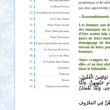
Des états spirituels
prophétique et
6
-l’att
La Bonne Action
peu plus approfondie 
Exemples des grands savants
«
Rassemblements 
Les Lieux Saints
Les femmes ont de
Notre Santé morale
des manques au ni
Notre Santé physique
d’être assises loin
Notre Nourriture
jours de leurs me
témoignage de de
Expces Spirituelles des autres
niveau de leurs pa
Le Courrier du lecteur
hommes.
Le Livre du Mois
Alors craignez les
La Femme dans l'Islam
elles, et ne leur o
Entretiens
dans le blâmable.
Éditorial
مَعَاشِرَ النَّاسِ، إِ
Divers
فَأَمَّا نُقْصَانُ إِيمَ
Éduquer nos enfants
نُقْصَانُ عُقُولِهِنَّ ف
فَاتَّقُوا شِرَارَ النّ