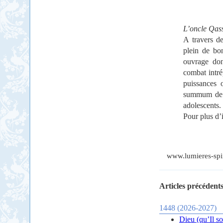
L’oncle Qa
A travers d
plein de bon
ouvrage don
combat intré
puissances o
summum de l
adolescents.
Pour plus d’
www.lumieres-spir
Articles précédents
1448 (2026-2027)
Dieu (qu’Il so