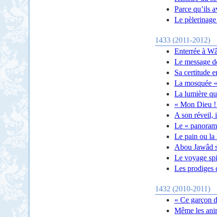
Parce qu’ils a
Le pèlerinage
1433 (2011-2012)
Enterrée à W
Le message d
Sa certitude e
La mosquée «
La lumière qu
« Mon Dieu ! 
A son réveil, 
Le « panorama
Le pain ou la
Abou Jawâd su
Le voyage spi
Les prodiges 
1432 (2010-2011)
« Ce garçon d
Même les anim