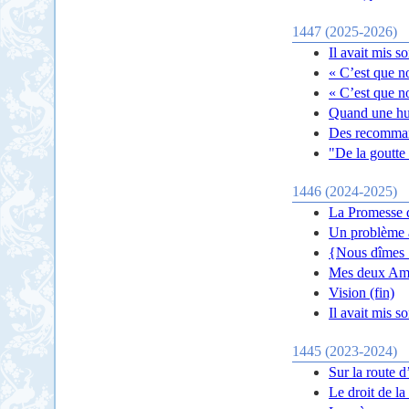
1447 (2025-2026)
Il avait mis s
« C’est que n
« C’est que n
Quand une hup
Des recomman
"De la goutte 
1446 (2024-2025)
La Promesse d
Un problème 
{Nous dîmes :
Mes deux Am
Vision (fin)
Il avait mis s
1445 (2023-2024)
Sur la route d
Le droit de la