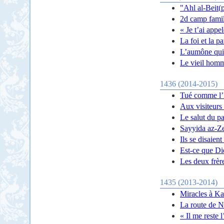
"Ahl al-Beit(p
2d camp famil
« Je t’ai app
La foi et la p
L’aumône qui 
Le vieil homme
1436 (2014-2015)
Tué comme l’
Aux visiteurs
Le salut du pa
Sayyida az-Ze
Ils se disaien
Est-ce que D
Les deux frèr
1435 (2013-2014)
Miracles à Ka
La route de N
« Il me reste 