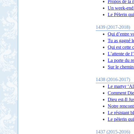
Propos de la 
Un week-end 
Le Pèlerin qui
1439 (2017-2018)
Qui d’entre v
Tu as gagné le
Qui est cette
L’attente de 
La porte du re
Sur le chemin
1438 (2016-2017)
Le martyr ‘Al
Comment Dieu
Dieu est-Il Ju
Notre rencont
Le résistant b
Le pèlerin qui
1437 (2015-2016)