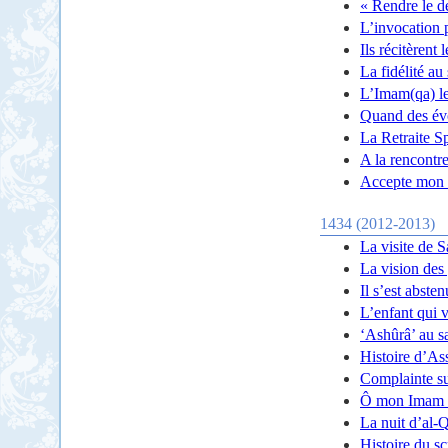
« Rendre le d
L’invocation 
Ils récitèrent
La fidélité au
L’Imam(qa) l
Quand des évo
La Retraite S
A la rencontre
Accepte mon r
1434 (2012-2013)
La visite de 
La vision des
Il s’est abste
L’enfant qui v
‘Ashûrâ’ au s
Histoire d’As
Complainte s
Ô mon Imam 
La nuit d’al-
Histoire du s