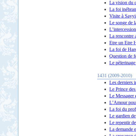
La vision du 
La foi inébran
Visite à Sayy
Le songe de l
L’intercession
La rencontre 
Etre un Etre
La foi de Ha
Question de f
Le pèlerinag
1431 (2009-2010)
Les derniers 
Le Prince des 
Le Messager es
L’Amour pour
La foi du pro
Le gardien de
Le repentir d
La demande e
La croyance 