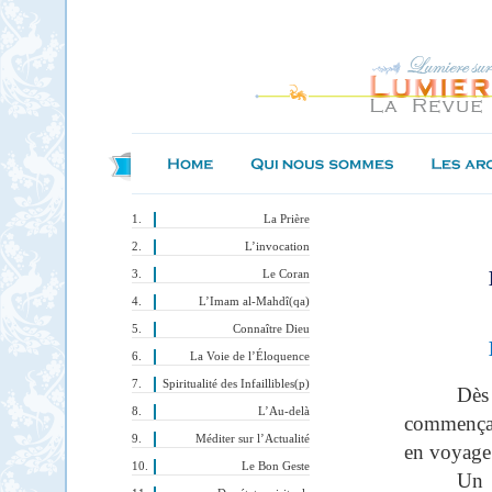
La Prière
L’invocation
Le Coran
L’Imam al-Mahdî(qa)
Connaître Dieu
La Voie de l’Éloquence
Spiritualité des Infaillibles(p)
Dès
L’Au-delà
commençait
Méditer sur l’Actualité
en voyage 
Le Bon Geste
Un 