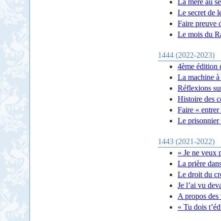
La mère au se
Le secret de l
Faire preuve 
Le mois du 
1444 (2022-2023)
4ème édition 
La machine à 
Réflexions su
Histoire des 
Faire « entrer
Le prisonnier 
1443 (2021-2022)
« Je ne veux 
La prière dans
Le droit du cr
Je l’ai vu dev
A propos des 
« Tu dois t’é