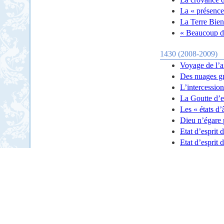
La « présence
La Terre Bie
« Beaucoup de
1430 (2008-2009)
Voyage de l’a
Des nuages grâ
L’intercessio
La Goutte d’
Les « états d
Dieu n’égare 
Etat d’esprit 
Etat d’esprit 