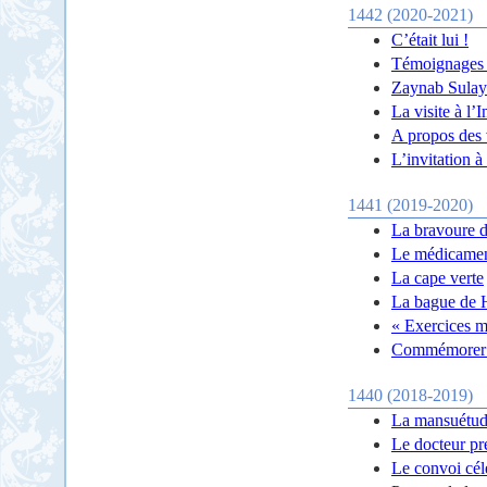
1442 (2020-2021)
C’était lui !
Témoignages d
Zaynab Sulaym
La visite à l
A propos des v
L’invitation 
1441 (2019-2020)
La bravoure 
Le médicament
La cape verte
La bague de 
« Exercices m
Commémorer e
1440 (2018-2019)
La mansuétude
Le docteur pre
Le convoi cél