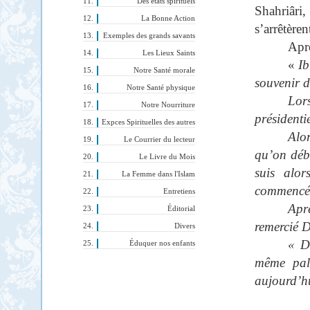
Des états spirituels
Shahriâri
La Bonne Action
s’arrêtèren
Exemples des grands savants
Aprè
Les Lieux Saints
«
Ib
Notre Santé morale
souvenir d
Notre Santé physique
Lor
Notre Nourriture
présidentie
Expces Spirituelles des autres
Alor
Le Courrier du lecteur
qu’on débu
Le Livre du Mois
suis alor
La Femme dans l'Islam
commencé l
Entretiens
Apr
Éditorial
remercié Di
Divers
« D
Éduquer nos enfants
même pala
aujourd’hui