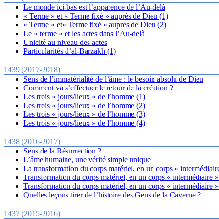
Le monde ici-bas est l’apparence de l’Au-delà
« Terme » et « Terme fixé » auprès de Dieu (1)
« Terme » et« Terme fixé » auprès de Dieu (2)
Le « terme » et les actes dans l’Au-delà
Unicité au niveau des actes
Particularités d’al-Barzakh (1)
1439 (2017-2018)
Sens de l’immatérialité de l’âme : le besoin absolu de Dieu
Comment va s’effectuer le retour de la création ?
Les trois « jours/lieux » de l’homme (1)
Les trois « jours/lieux » de l’homme (2)
Les trois « jours/lieux » de l’homme (3)
Les trois « jours/lieux » de l’homme (4)
1438 (2016-2017)
Sens de la Résurrection ?
L’âme humaine, une vérité simple unique
La transformation du corps matériel, en un corps « intermédiaire
Transformation du corps matériel, en un corps « intermédiaire »
Transformation du corps matériel, en un corps « intermédiaire »
Quelles leçons tirer de l’histoire des Gens de la Caverne ?
1437 (2015-2016)