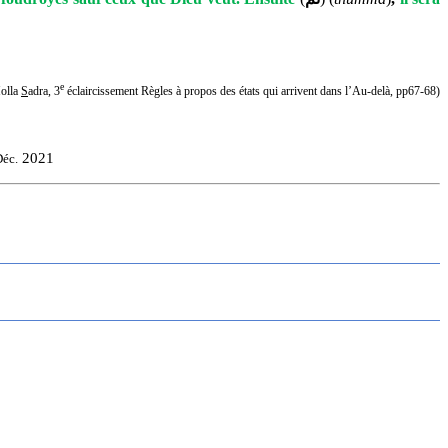
e
olla
S
adra, 3
éclaircissement Règles à propos des états qui arrivent dans l’Au-delà, pp67-68)
2021
éc.