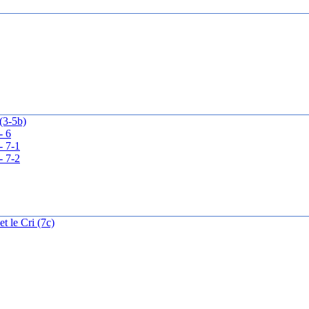
 (3-5b)
- 6
- 7-1
- 7-2
t le Cri (7c)