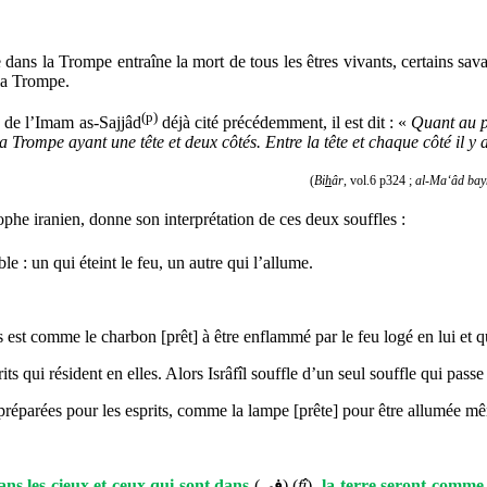
e dans la Trompe entraîne la mort de tous les êtres vivants, certains s
 la Trompe.
(p)
é de l’Imam as-Sajjâd
déjà cité précédemment, il est dit : «
Quant au p
rompe ayant une tête et deux côtés. Entre la tête et chaque côté il y a l’
(
Bi
h
âr
, vol.6 p324 ;
al-Ma‘âd bay
sophe iranien,
donne son
interprétation de ces deux souffles :
le : un qui éteint le feu, un autre qui l’allume.
s est comme le charbon [prêt] à être enflammé par le feu logé en lui et qu
qui résident en elles. Alors Isrâfîl souffle d’un seul souffle qui passe su
 préparées pour les esprits, comme la lampe [prête] pour être allumée mê
ans les cieux et ceux qui sont dans
(
فِي
) (
fî
)
la terre seront comme