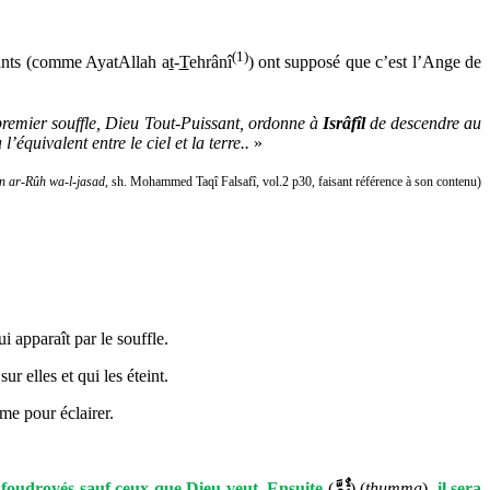
(1)
avants (comme AyatAllah a
t
-
T
ehrânî
) ont supposé que c’est l’Ange de
remier souffle, Dieu Tout-Puissant, ordonne à
Isrâfîl
de descendre au
équivalent entre le ciel et la terre..
»
n ar-Rûh wa-l-jasad
, sh. Mohammed Taqî Falsafî, vol.2
p30, faisant référence à son contenu)
i apparaît par le souffle.
r elles et qui les éteint.
me pour éclairer.
 foudroyés sauf ceux que Dieu veut
. Ensuite
(
ثٌمَّ
)
(
thumma
)
,
il sera