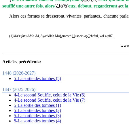
soufflé une autre fois, alors
(
فَ
)
(
fa
)
eux, debout, regarderont
et l
è
Alors ces formes se dresseront, vivantes, parlantes.. chacune parlan
(1)
Ma‘rifatu-l-Ma‘âd
, AyatAllah Mo
h
ammed
H
ussein a
t
-
T
ehrânî, vol.4
p87.
www.
Articles précédents:
1448 (2026-2027)
5-La sortie des tombes (5)
1447 (2025-2026)
4-Le second Souffle, celui de la Vie (6)
4-Le second Souffle, celui de la Vie (7)
5-La sortie des tombes (1)
5-La sortie des tombes (2)
5-La sortie des tombes (3)
5-La sortie des tombes (4)