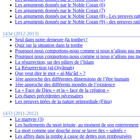
Les arguments donnés par le Noble Coran (6)
Les arguments donnés par le Noble Coran (7)
Les arguments donnés par le Noble Coran (8) - Les preuves rati
Les arguments donnés par le Noble Coran (9) - des preuves rati
1434 (2012-2013)
Seul dans notre demeure (la tombe) !
Quiz sur la situation dans la tombe
Pourquoi nous comportons-nous comme si nous n’allons pas mo
Pourquoi nous comportons-nous comme si nous n’allons pas mo
La résurrection, un des piliers de l’Islam
La Résurrection (al-Qiyâmah)
Que veut dire le mot « al-Ma‘âd » ?
1ère approche des différentes dimensions de l’être humain
1ère approche des différents mondes de l’existence
La « Face de Dieu » et la « face de la création »
Les étapes précédentes nécessaires
Les preuves tirées de la nature primordiale (Fitra)
1433 (2011-2012)
Le martyre (3)
Les hurlements du mort injuste, au moment de son enterrement
La mort comme une douche pour se laver des « saletés »
Les affres dans la tombe à cause de dettes non remboursées