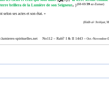
(68-69/
39
az-Zumar)
a terre brillera de la Lumière de son Seigneur
..
}
t selon ses actes et son état. »
(
Kitâb al-‘Arshiyat
, M
lumieres-spirituelles
.
net
No112 –
Rab
î‘ I & II
1443 –
Oct.-Novembre-D