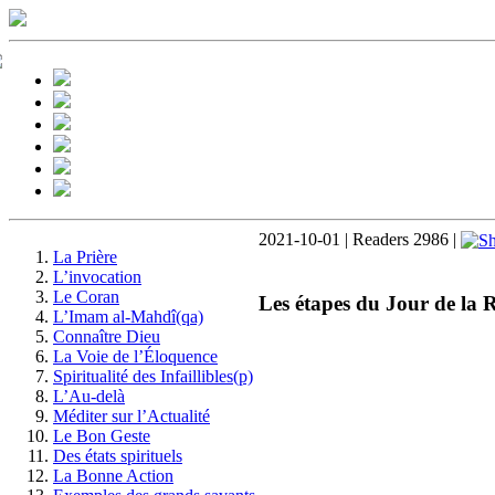
2021-10-01 | Readers 2986 |
La Prière
L’invocation
Le Coran
Les étapes du Jour de la R
L’Imam al-Mahdî(qa)
Connaître Dieu
La Voie de l’Éloquence
Spiritualité des Infaillibles(p)
L’Au-delà
Méditer sur l’Actualité
Le Bon Geste
Des états spirituels
La Bonne Action