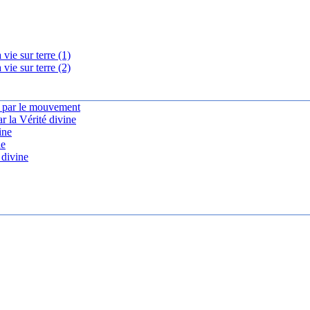
vie sur terre (1)
vie sur terre (2)
e par le mouvement
r la Vérité divine
ine
ne
 divine