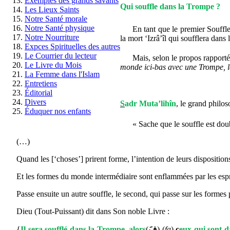
Exemples des grands savants
Qui souffle dans la Trompe ?
Les Lieux Saints
Notre Santé morale
Notre Santé physique
En tant que le premier Souffl
Notre Nourriture
la mort ‘Izrâ’îl qui soufflera dans
Expces Spirituelles des autres
Le Courrier du lecteur
Mais, selon le propos rapport
Le Livre du Mois
monde ici-bas avec une Trompe, la T
La Femme dans l'Islam
Entretiens
Éditorial
Divers
S
adr Muta’lihîn
, le grand philo
Éduquer nos enfants
« Sache que le souffle est doub
(…)
Quand les [‘choses’] prirent forme, l’intention de leurs disposition
Et les formes du monde intermédiaire sont enflammées par les esprits 
Passe ensuite un autre souffle, le second, qui passe sur les formes
Dieu (Tout-Puissant) dit dans Son noble Livre :
{
Il sera
soufflé dans la Trompe, alors
(
فَ
) (
fa
)
c
eux qui sont d