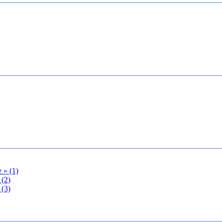
 » (1)
 (2)
 (3)