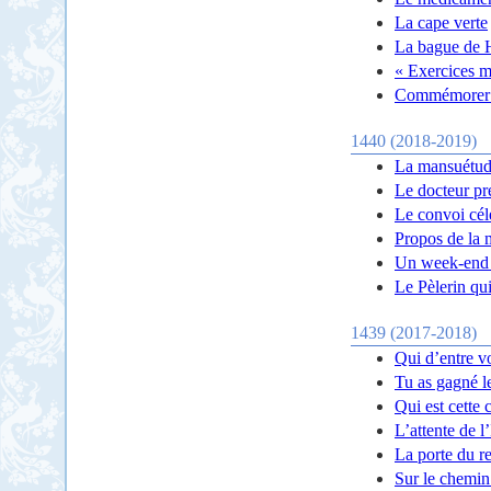
La cape verte
La bague de 
« Exercices m
Commémorer e
1440 (2018-2019)
La mansuétude
Le docteur pre
Le convoi cél
Propos de la 
Un week-end 
Le Pèlerin qui
1439 (2017-2018)
Qui d’entre v
Tu as gagné le
Qui est cette
L’attente de 
La porte du re
Sur le chemin