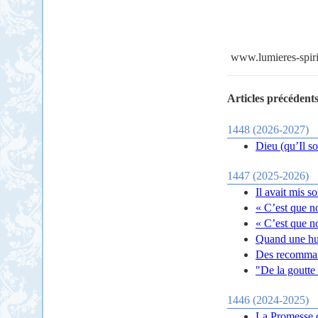
www.lumieres-spiri
Articles précédents
1448 (2026-2027)
Dieu (qu’Il so
1447 (2025-2026)
Il avait mis s
« C’est que n
« C’est que n
Quand une hup
Des recomman
"De la goutte 
1446 (2024-2025)
La Promesse d