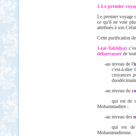
1-Le premier voya
Le premier voyage co
ce qu'il ne voie pl
attribués à son Créat
Cette purification de
1
-(
at-Takhliya
) c’e
d
ébarrasser
de tout
-au niveau de l'
i
c'est-à-dire
croyances 
duodécimain
-au niveau du
c
qui est de 
Mohammadien ;
-au niveau des
m
qui est de
Mohammadienne.