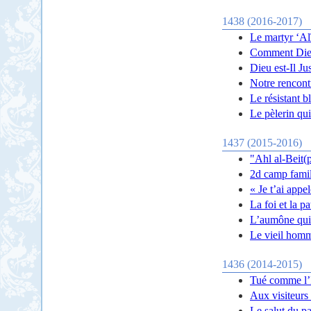
1438 (2016-2017)
Le martyr ‘Al
Comment Dieu
Dieu est-Il Ju
Notre rencont
Le résistant b
Le pèlerin qui
1437 (2015-2016)
"Ahl al-Beit(p
2d camp famil
« Je t’ai app
La foi et la p
L’aumône qui 
Le vieil homme
1436 (2014-2015)
Tué comme l’
Aux visiteurs
Le salut du pa