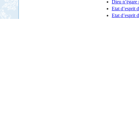
Dieu n’égare 
Etat d’esprit 
Etat d’esprit 