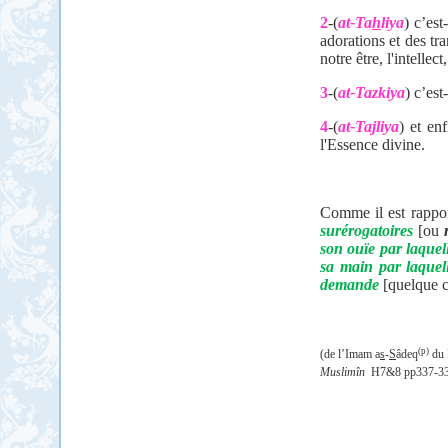
2
-(
at-Ta
h
liya
) c’est
adorations et des t
notre être, l'intellec
3
-(
at-Tazkiya
) c’est
4
-(
at-Tajliya
) et en
l'Essence divine.
Comme il est rappo
surérogatoires
[ou
son ouïe par laquell
sa main par laquell
demande
[quelque 
(p)
(de l’Imam a
s
-
S
âdeq
du 
Muslimîn
H7&8 pp337-3