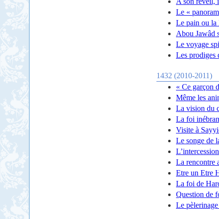
A son réveil, 
Le « panorama
Le pain ou la
Abou Jawâd su
Le voyage spi
Les prodiges 
1432 (2010-2011)
« Ce garçon d
Même les anim
La vision du 
La foi inébran
Visite à Sayy
Le songe de l
L’intercession
La rencontre 
Etre un Etre
La foi de Ha
Question de f
Le pèlerinag