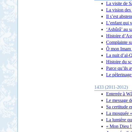
La visite de 
La vision des
Il s’est abste
L’enfant qui v
‘Ashûrâ’ au s
Histoire d’As
Complainte s
Ô mon Imam 
La nuit d’al-
Histoire du s
Parce qu’ils a
Le pèlerinage
1433 (2011-2012)
Enterrée à W
Le message d
Sa certitude e
La mosquée «
La lumière qu
« Mon Dieu ! 