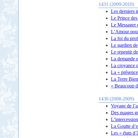
1431 (2009-2010)
Les derniers 
Le Prince des 
Le Messager es
L’Amour pour
La foi du pro
Le gardien de
Le repentir d
La demande e
La croyance 
La « présence
La Terre Bie
« Beaucoup de
1430 (2008-2009)
Voyage de l’a
Des nuages grâ
L’intercessio
La Goutte d’
Les « états d