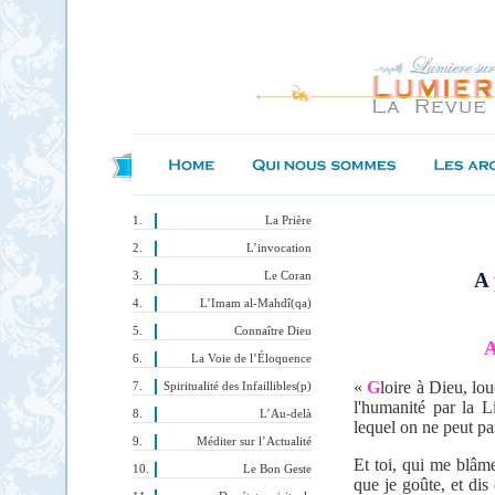
La Prière
L’invocation
A 
Le Coran
L’Imam al-Mahdî(qa)
Connaître Dieu
A
La Voie de l’Éloquence
«
G
loire à Dieu, lou
Spiritualité des Infaillibles(p)
l'humanité par la
L’Au-delà
lequel on ne peut pa
Méditer sur l’Actualité
Et toi, qui me blâm
Le Bon Geste
que je goûte, et di