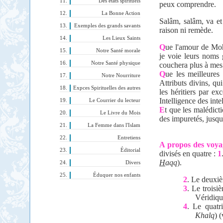
Des états spirituels
peux comprendre.
La Bonne Action
Salâm, salâm, va et
Exemples des grands savants
raison ni remède.
Les Lieux Saints
Q
ue l'amour de M
Notre Santé morale
je voie leurs noms 
Notre Santé physique
couchera plus à mes
Q
ue l
es meilleures 
Notre Nourriture
Attributs divins, qu
Expces Spirituelles des autres
les héritiers par 
Intelligence des int
Le Courrier du lecteur
E
t que les malédict
Le Livre du Mois
des impuretés, jusq
La Femme dans l'Islam
Entretiens
A propos des voyag
Éditorial
divis
és
en quatre :
1
H
aqq
).
Divers
Éduquer nos enfants
2
. Le deuxiè
3
. Le troisi
Véridiqu
4
. Le quatr
Khalq
) 