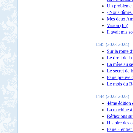
Un problème 
{Nous dîmes :
Mes deux Am
Vision (fin)
Il avait mis s
1445 (2023-2024)
Sur la route d
Le droit de la
La mère au se
Le secret de l
Faire preuve 
Le mois du 
1444 (2022-2023)
4ème édition 
La machine à 
Réflexions su
Histoire des 
Faire « entrer