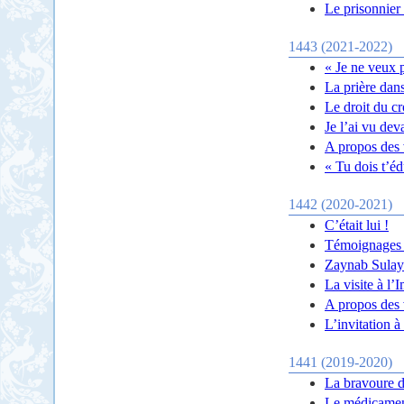
Le prisonnier 
1443 (2021-2022)
« Je ne veux 
La prière dans
Le droit du cr
Je l’ai vu dev
A propos des 
« Tu dois t’é
1442 (2020-2021)
C’était lui !
Témoignages d
Zaynab Sulaym
La visite à l
A propos des v
L’invitation 
1441 (2019-2020)
La bravoure 
Le médicament