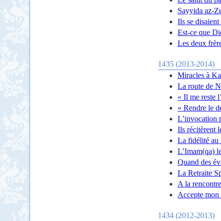
Sayyida az-Ze
Ils se disaien
Est-ce que D
Les deux frèr
1435 (2013-2014)
Miracles à Ka
La route de N
« Il me reste 
« Rendre le d
L’invocation 
Ils récitèrent
La fidélité au
L’Imam(qa) l
Quand des évo
La Retraite S
A la rencontre
Accepte mon r
1434 (2012-2013)