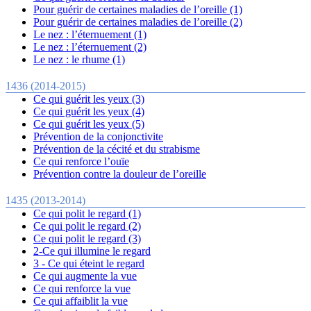
Pour guérir de certaines maladies de l’oreille (1)
Pour guérir de certaines maladies de l’oreille (2)
Le nez : l’éternuement (1)
Le nez : l’éternuement (2)
Le nez : le rhume (1)
1436 (2014-2015)
Ce qui guérit les yeux (3)
Ce qui guérit les yeux (4)
Ce qui guérit les yeux (5)
Prévention de la conjonctivite
Prévention de la cécité et du strabisme
Ce qui renforce l’ouïe
Prévention contre la douleur de l’oreille
1435 (2013-2014)
Ce qui polit le regard (1)
Ce qui polit le regard (2)
Ce qui polit le regard (3)
2-Ce qui illumine le regard
3 - Ce qui éteint le regard
Ce qui augmente la vue
Ce qui renforce la vue
Ce qui affaiblit la vue