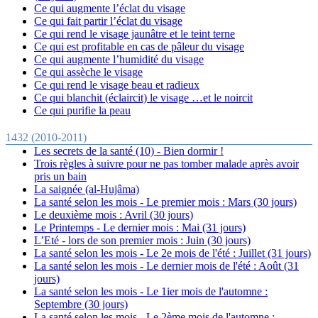
Ce qui augmente l’éclat du visage
Ce qui fait partir l’éclat du visage
Ce qui rend le visage jaunâtre et le teint terne
Ce qui est profitable en cas de pâleur du visage
Ce qui augmente l’humidité du visage
Ce qui assèche le visage
Ce qui rend le visage beau et radieux
Ce qui blanchit (éclaircit) le visage …et le noircit
Ce qui purifie la peau
1432 (2010-2011)
Les secrets de la santé (10) - Bien dormir !
Trois règles à suivre pour ne pas tomber malade après avoir
pris un bain
La saignée (al-Hujâma)
La santé selon les mois - Le premier mois : Mars (30 jours)
Le deuxième mois : Avril (30 jours)
Le Printemps - Le dernier mois : Mai (31 jours)
L’Eté - lors de son premier mois : Juin (30 jours)
La santé selon les mois - Le 2e mois de l'été : Juillet (31 jours)
La santé selon les mois - Le dernier mois de l'été : Août (31
jours)
La santé selon les mois - Le 1ier mois de l'automne :
Septembre (30 jours)
La santé selon les mois - Le 2ème mois de l'automne :