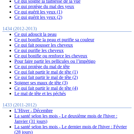
Ce qui soigne la faiblesse de la vue
Ce qui protège du mal des yeux
Ce qui guérit les yeux (1)
Ce qui guérit les yeux (2)
1434 (2012-2013)
Ce qui adoucit la peau
Ce qui bonifie la peau et purifie sa couleur
Ce qui fait pousser les cheveux
Ce qui purifie les cheveux
Ce qui bonifie ou renforce les cheveux
Pour faire partir les pellicules ou l’impétigo
Ce qui protège du mal de tête
Ce qui fait partir le mal de tête (1)
Ce qui fait partir le mal de tête (2)
Soigner ses maux de tête (3)
Ce qui fait partir le mal de tête (4)
Le mal de tête et les péchés
1433 (2011-2012)
L’Hiver - Décembre
La santé selon les mois - Le deuxième mois de l'hiver :
Janvier (31 jours)
La santé selon les mois - Le dernier mois de l'hiver : Février
(28 jours)