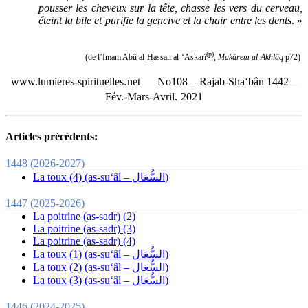
pousser les cheveux sur la tête, chasse les vers du cerveau,
éteint la bile et purifie la gencive et la chair entre les dents
. »
(p)
(de l’Imam Abû al-
H
assan al-‘Askarî
,
Makârem al-Akhlâq
p72)
.
www.lumieres-spirituelles
net
No108 –
Rajab-Sha‘bân 1442 –
Fév.-Mars-Avril.
2021
Articles précédents:
1448 (2026-2027)
La toux (4) (as-su‘âl – السُّعَال)
1447 (2025-2026)
La poitrine (as-sadr) (2)
La poitrine (as-sadr) (3)
La poitrine (as-sadr) (4)
La toux (1) (as-su‘âl – السُّعَال)
La toux (2) (as-su‘âl – السُّعَال)
La toux (3) (as-su‘âl – السُّعَال)
1446 (2024-2025)