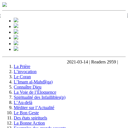
2021-03-14 | Readers 2959 |
La Prière
L’invocation
Le Coran
L’Imam al-Mahdî(qa)
Connaître Dieu
La Voie de l’Éloquence
Spiritualité des Infaillibles(p)
L’Au-delà
Méditer sur l’Actualité
Le Bon Geste
Des états spirituels
La Bonne Action