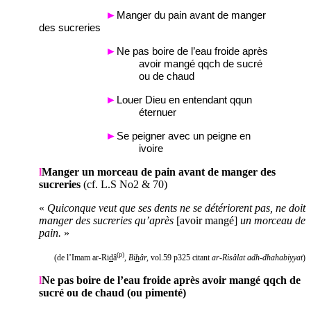
►
Manger du pain avant de manger
des sucreries
►
Ne pas boire de l’eau froide après
avoir mangé qqch de sucré
ou de chaud
►
Louer Dieu en entendant qqun
éternuer
►
Se peigner avec un peigne en
ivoire
l
Manger un morceau de pain avant de manger des
sucreries
(cf. L.S No2 & 70)
«
Quiconque veut que ses dents ne se détériorent pas, ne doit
manger des sucreries qu’après
[avoir mangé]
un morceau de
pain.
»
(p)
(de l’Imam ar-Ri
d
â
,
Bi
h
âr,
vol.59 p325 citant
ar-Risâlat adh-dhahabiyyat
)
l
Ne pas boire de l’eau froide après avoir mangé qqch de
sucré ou de chaud (ou pimenté)