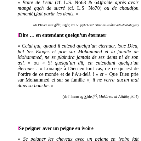
«
B
oire de l’eau
(cf. L.S. No63 & 64)
froide après avoir
mangé qqch de sucré
(cf. L.S. No70)
ou de chaud
(ou
pimenté
)
,
fait partir les dents.
»
(p)
(de l’Imam ar-Ri
d
â
,
Bi
h
âr,
vol.59 pp321-322 citant
ar-Risâlat adh-dhahabiyyat
)
l
Dire … en entendant quelqu’un éternuer
«
Celui qui, quand il entend quelqu’un éternuer, loue Dieu,
fait Ses Eloges et prie sur Mohammed et la famille de
Mohammed, ne se plaindra jamais de ses dents ni de son
œil.
» ou
«
Si quelqu’un dit, en entendant quelqu’un
éternuer : «
Louange à Dieu en tout cas, de ce qui est de
l’ordre de ce monde et de l’Au-delà !
» et «
Que Dieu prie
sur Mohammed et sur sa famille
», il ne verra aucun mal
dans sa bouche
. »
(p)
(de l’Imam a
s
-
S
âdeq
,
Makârem al-Akhlâq
p354)
l
Se peigner avec un peigne en ivoire
«
Se peigner les cheveux avec un peigne en ivoire fait