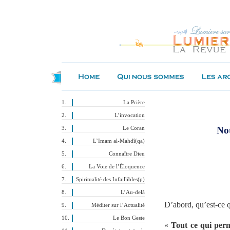
La Prière
L’invocation
Not
Le Coran
L’Imam al-Mahdî(qa)
Connaître Dieu
La Voie de l’Éloquence
Spiritualité des Infaillibles(p)
L’Au-delà
D
’abord, qu’est-ce 
Méditer sur l’Actualité
Le Bon Geste
«
Tout ce qui perm