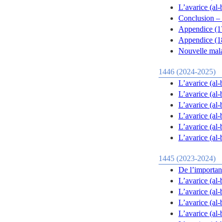
L’avarice (al-
Conclusion – 
Appendice (17
Appendice (18
Nouvelle mala
1446 (2024-2025)
L’avarice (al-
L’avarice (al-
L’avarice (al-
L’avarice (al-
L’avarice (al-
L’avarice (al-
1445 (2023-2024)
De l’importanc
L’avarice (al-
L’avarice (al-
L’avarice (al-
L’avarice (al-