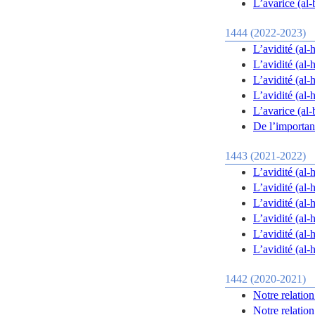
L’avarice (al-
1444 (2022-2023)
L’avidité (al-
L’avidité (al-
L’avidité (al-
L’avarice (al-
De l’importanc
1443 (2021-2022)
1442 (2020-2021)
Notre relation
Notre relation