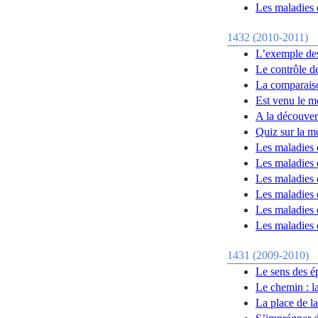
Les maladies
1432 (2010-2011)
L’exemple des
Le contrôle d
La comparais
Est venu le m
A la découver
Quiz sur la m
Les maladies 
Les maladies 
Les maladies 
Les maladies d
Les maladies 
Les maladies 
1431 (2009-2010)
Le sens des é
Le chemin : la
La place de la