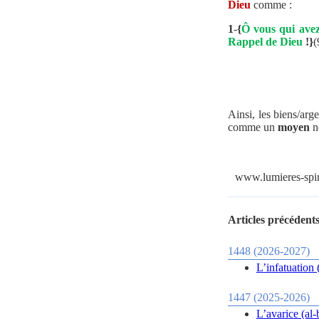
Dieu
comme :
1
-
{
Ô vous qui avez
Rappel de Dieu
!}
(
Ainsi, les biens/ar
comme un
moyen
né
www.lumieres-spiri
Articles précédents
1448 (2026-2027)
L’infatuation (
1447 (2025-2026)
L’avarice (al-