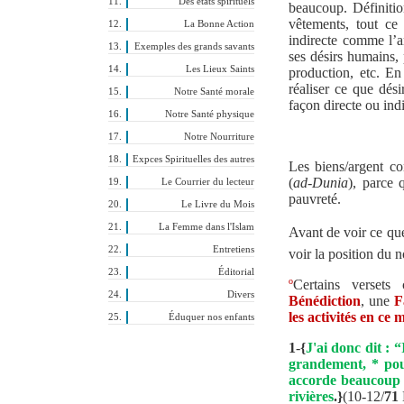
Des états spirituels
beaucoup. Définitio
vêtements, tout ce 
La Bonne Action
indirecte comme l’ar
Exemples des grands savants
ses désirs humains, 
Les Lieux Saints
production, etc. En
réaliser ce que dési
Notre Santé morale
façon directe ou indi
Notre Santé physique
Notre Nourriture
Expces Spirituelles des autres
Les biens/argent co
(
ad-Dunia
), parce 
Le Courrier du lecteur
pauvreté.
Le Livre du Mois
La Femme dans l'Islam
Avant de voir ce que
Entretiens
voir la position du 
Éditorial
º
Certains versets
Divers
Bénédiction
, une
F
les activités en ce
Éduquer nos enfants
1
-
{
J'ai donc dit : 
grandement, * pour
accorde beaucoup d
rivières
.}
(10-12/
71