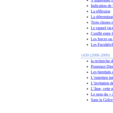
S’imprégner d
Indication de 
La réflexion
La déterminat
Trois choses n
Le rappel (at-
Conflit entre 
Les forces ou 
Les Facultés/f
1430 (2008-2009)
la recherche 
Pourquoi Dieu
Les bienfaits 
L’entretien i
L’invitation 
L’âme, cette
Le sens du « 
Sans la Grâce