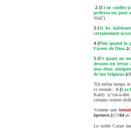
2
-
{
Et ne confiez p
prélevez-en, pour 
Nisâ’)
3
-
{
Si les habitant
certainement accord
4
-
{
Puis quand la p
Faveur de Dieu
..}
(
5
-
{
Et quant au mur,
dessous un trésor 
tous deux atteignen
de ton Seigneur
.}
(8
º
En même temps, le 
ce monde :
1
-
{
Les 
Kahf)
(c’est-à-dire
certains croient réell
º
comme
une
tentat
épreuve.}
(15/
64
at-
Le noble Coran met