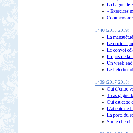
La bague de 
« Exercices m
Commémorer e
1440 (2018-2019)
La mansuétude
Le docteur pre
Le convoi cél
Propos de la 
Un week-end 
Le Pèlerin qui
1439 (2017-2018)
Qui d’entre v
Tu as gagné le
Qui est cette
L’attente de 
La porte du re
Sur le chemin