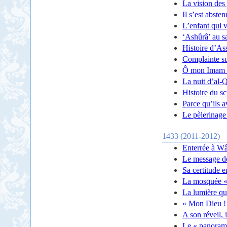
La vision des
Il s’est abste
L’enfant qui v
‘Ashûrâ’ au s
Histoire d’As
Complainte s
Ô mon Imam 
La nuit d’al-
Histoire du s
Parce qu’ils a
Le pèlerinage
1433 (2011-2012)
Enterrée à W
Le message d
Sa certitude e
La mosquée «
La lumière qu
« Mon Dieu ! 
A son réveil, 
Le « panorama