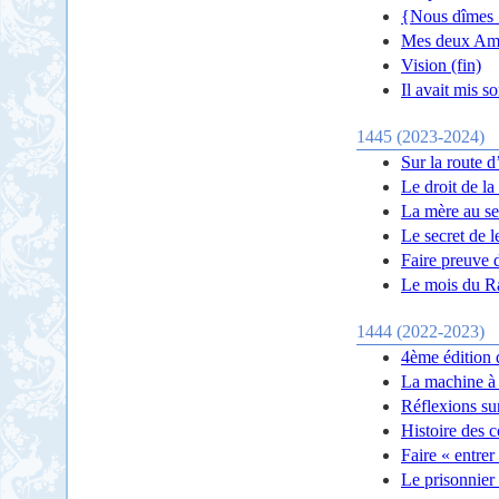
{Nous dîmes :
Mes deux Am
Vision (fin)
Il avait mis s
1445 (2023-2024)
Sur la route d
Le droit de la
La mère au se
Le secret de l
Faire preuve 
Le mois du 
1444 (2022-2023)
4ème édition 
La machine à 
Réflexions su
Histoire des 
Faire « entrer
Le prisonnier 