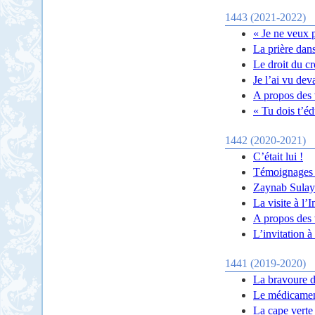
1443 (2021-2022)
« Je ne veux 
La prière dans
Le droit du cr
Je l’ai vu dev
A propos des 
« Tu dois t’é
1442 (2020-2021)
C’était lui !
Témoignages d
Zaynab Sulaym
La visite à l
A propos des v
L’invitation 
1441 (2019-2020)
La bravoure 
Le médicament
La cape verte