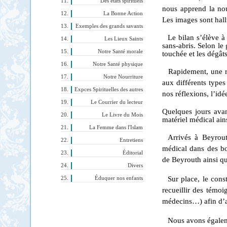
Des états spirituels
nous apprend la nou
La Bonne Action
Les images sont hall
Exemples des grands savants
Le bilan s’élève à
Les Lieux Saints
sans-abris. Selon le 
Notre Santé morale
touchée et les dégâts
Notre Santé physique
Rapidement, une r
Notre Nourriture
aux différents type
Expces Spirituelles des autres
nos réflexions, l’id
Le Courrier du lecteur
Quelques jours avan
Le Livre du Mois
maté­riel médical a
La Femme dans l'Islam
Arrivés à Beyrouth
Entretiens
médical dans des box
Éditorial
de Beyrouth ainsi qu
Divers
Sur place, le const
Éduquer nos enfants
recueillir des témoig
médecins…) afin d’av
Nous avons égalem