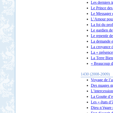
Les derniers 
Le Prince des 
Le Messager es
L’Amour pour
La foi du pro
Le gardien de
Le repentir d
La demande e
La croyance 
La « présence
La Terre Bie
« Beaucoup de
1430 (2008-2009)
Voyage de l’a
Des nuages grâ
L’intercessio
La Goutte d’
Les « états d
Dieu n’égare 