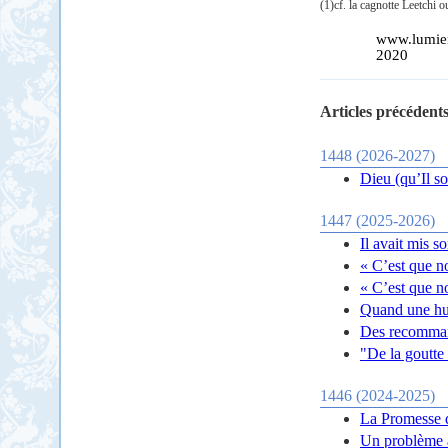
(1)cf. la cagnotte Leetchi ou
www.lumier
2020
Articles précédents
1448 (2026-2027)
Dieu (qu’Il so
1447 (2025-2026)
Il avait mis s
« C’est que n
« C’est que n
Quand une hup
Des recomman
"De la goutte 
1446 (2024-2025)
La Promesse d
Un problème 