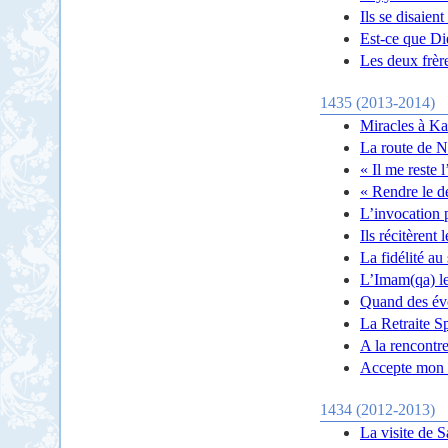
Ils se disaien
Est-ce que D
Les deux frèr
1435 (2013-2014)
Miracles à Ka
La route de N
« Il me reste 
« Rendre le d
L’invocation 
Ils récitèrent
La fidélité au
L’Imam(qa) l
Quand des évo
La Retraite S
A la rencontre
Accepte mon r
1434 (2012-2013)
La visite de 