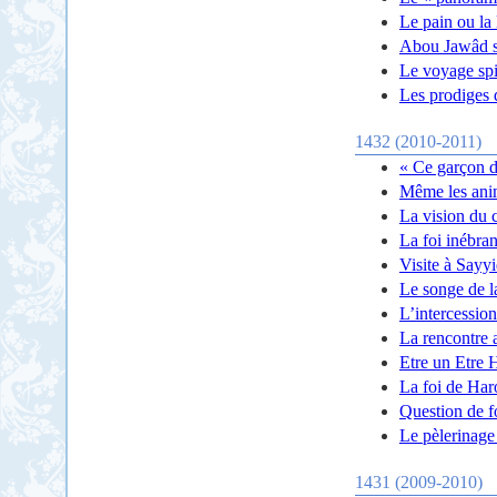
Le pain ou la
Abou Jawâd su
Le voyage spi
Les prodiges 
1432 (2010-2011)
« Ce garçon d
Même les anim
La vision du 
La foi inébran
Visite à Sayy
Le songe de l
L’intercession
La rencontre 
Etre un Etre
La foi de Ha
Question de f
Le pèlerinag
1431 (2009-2010)