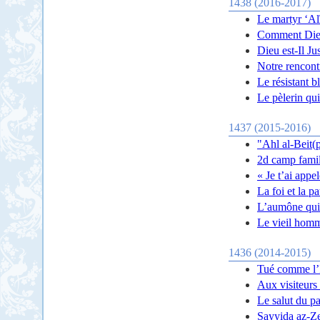
1438 (2016-2017)
Le martyr ‘Al
Comment Dieu
Dieu est-Il Ju
Notre rencont
Le résistant b
Le pèlerin qui
1437 (2015-2016)
"Ahl al-Beit(p
2d camp famil
« Je t’ai app
La foi et la p
L’aumône qui 
Le vieil homme
1436 (2014-2015)
Tué comme l’
Aux visiteurs
Le salut du pa
Sayyida az-Ze