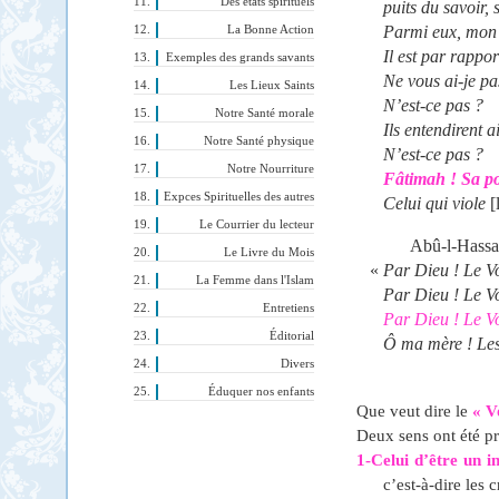
Des états spirituels
puits du savoir,
Parmi eux, mon l
La Bonne Action
Il est par rapp
Exemples des grands savants
Ne vous ai-je pa
Les Lieux Saints
N’est-ce pas ?
Notre Santé morale
Ils entendirent a
Notre Santé physique
N’est-ce pas ?
Notre Nourriture
Fâtimah ! Sa po
Expces Spirituelles des autres
Celui qui viole
[
Le Courrier du lecteur
Abû-l-Hassan
Le Livre du Mois
«
Par Dieu ! Le Vo
La Femme dans l'Islam
Par Dieu ! Le Vo
Entretiens
Par Dieu ! Le Vo
Éditorial
Ô ma mère ! Les 
Divers
Éduquer nos enfants
Que veut dire le
« V
Deux sens ont été pr
1-Celui d’être un i
c’est-à-dire les 