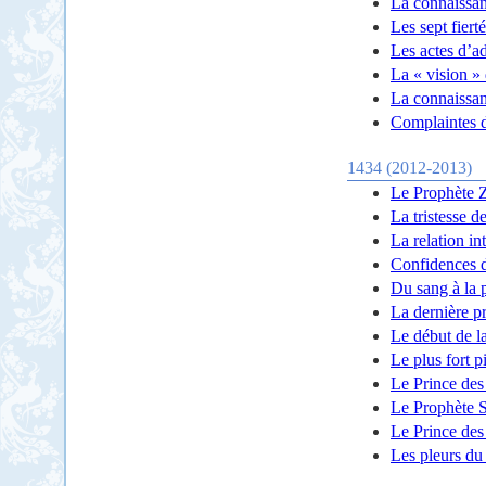
La connaissanc
Les sept fiert
Les actes d’a
La « vision »
La connaissan
Complaintes d
1434 (2012-2013)
Le Prophète Za
La tristesse 
La relation i
Confidences 
Du sang à la 
La dernière p
Le début de l
Le plus fort pi
Le Prince des 
Le Prophète S
Le Prince des 
Les pleurs d