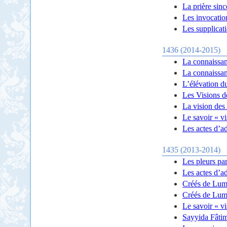
La prière sinc
Les invocation
Les supplicat
1436 (2014-2015)
La connaissan
La connaissan
L’élévation du
Les Visions d
La vision des 
Le savoir « vi
Les actes d’a
1435 (2013-2014)
Les pleurs pa
Les actes d’a
Créés de Lumi
Créés de Lumi
Le savoir « vi
Sayyida Fâtim