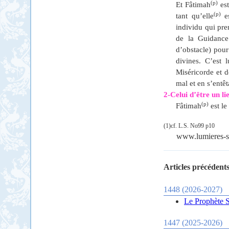
(p)
Et Fâtimah
est
(p)
tant qu’elle
es
individu qui pre
de la Guidance
d’obstacle) pour
divines. C’est 
Miséricorde et d
mal et en s’entêt
2-Celui d’être un li
(p)
Fâtimah
est le
(1)cf. L.S. No99 p10
www.lumieres-sp
Articles précédents
1448 (2026-2027)
Le Prophète S
1447 (2025-2026)