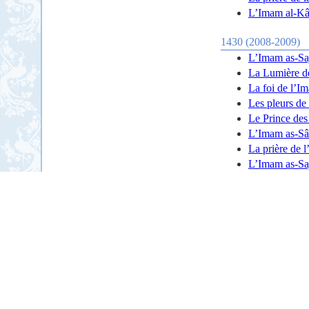
L’Imam al-Kâ
1430 (2008-2009)
L’Imam as-Saj
La Lumière d
La foi de l’I
Les pleurs de
Le Prince des 
L’Imam as-Sâd
La prière de 
L’Imam as-Saj