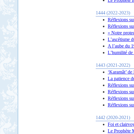
Le Prophète 
1444 (2022-2023)
Réflexions su
Réflexions su
« Notre protec
L’ascétisme d
A l’aube du 
L’humilité de
1443 (2021-2022)
‘Karamât’ de 
La patience 
Réflexions su
Réflexions su
Réflexions su
Réflexions su
1442 (2020-2021)
Foi et clairvo
Le Prophète M