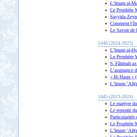
L’Imam al-Mah
Le Prophète M
Sayyida Zeyna
Comment l’Ima
Le Savoir de 
1446 (2024-2025)
L’Imam al-Hus
Le Prophète Ye
S. Fâtimah az
L’assistance 
« Bi Haqq » (d
L’Imam ‘Ali(p
1445 (2023-2024)
Le martyre du
Le repentir d
Particularité
Le Prophète 
L’Imam ‘Ali(p