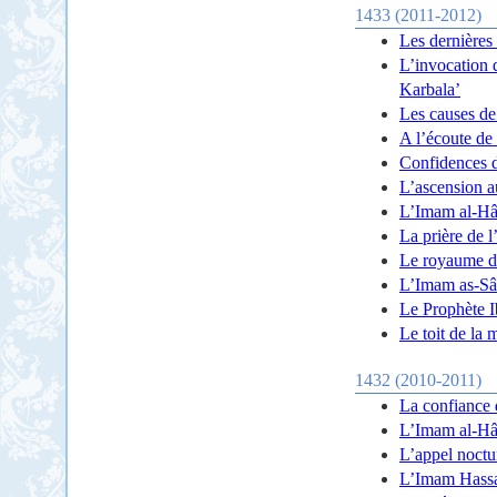
1433 (2011-2012)
Les dernières
L’invocation 
Karbala’
Les causes de
A l’écoute de 
Confidences 
L’ascension a
L’Imam al-Hâ
La prière de 
Le royaume d
L’Imam as-Sâ
Le Prophète I
Le toit de la 
1432 (2010-2011)
La confiance 
L’Imam al-Hâdî
L’appel noctu
L’Imam Hassan