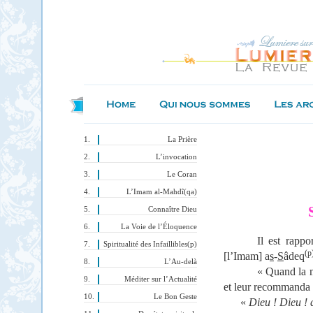
La Prière
L’invocation
Le Coran
L’Imam al-Mahdî(qa)
Connaître Dieu
La Voie de l’Éloquence
Il est rapp
Spiritualité des Infaillibles(p)
(p
[l’Imam] a
s
-
S
âdeq
L’Au-delà
« Quand la 
Méditer sur l’Actualité
et leur recommanda 
Le Bon Geste
«
Dieu ! Dieu ! 