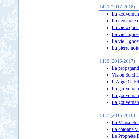
1439 (2017-2018)
La gouvernanc
La demande d
La vie « gnos
La vie « gnos
La vie « gnost
La pierre noir
1438 (2016-2017)
La propagande
Vision du châ
L'Ange Gabrie
La gouvernanc
La gouvernanc
La gouvernanc
1437 (2015-2016)
La Mansuétude
La colonne vu
Le Prophète D