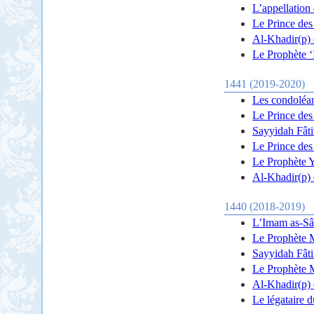
L’appellation
Le Prince des 
Al-Khadir(p) 
Le Prophète ‘I
1441 (2019-2020)
Les condoléan
Le Prince des
Sayyidah Fâti
Le Prince des 
Le Prophète Ye
Al-Khadir(p) 
1440 (2018-2019)
L’Imam as-Sâd
Le Prophète 
Sayyidah Fâti
Le Prophète M
Al-Khadir(p) e
Le légataire d