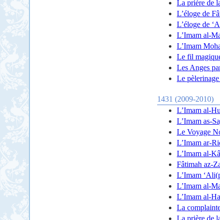
La prière de l
L’éloge de Fât
L’éloge de ‘Alî
L’Imam al-Mah
L’Imam Moham
Le fil magiqu
Les Anges par
Le pèlerinage
1431 (2009-2010)
L’Imam al-Hus
L’Imam as-Sajj
Le Voyage No
L’Imam ar-Rid
L’Imam al-Kâz
Fâtimah az-Zah
L’Imam ‘Ali(p)
L’Imam al-Mah
L’Imam al-Has
La complainte
La prière de 