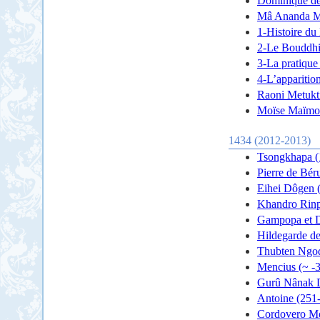
Dominique d
Mâ Ananda M
1-Histoire d
2-Le Bouddh
3-La pratique
4-L’apparitio
Raoni Metukti
Moïse Maïmon
1434 (2012-2013)
Tsongkhapa (
Pierre de Bér
Eihei Dôgen 
Khandro Rinp
Gampopa et 
Hildegarde d
Thubten Ngo
Mencius (~ -
Gurû Nânak 
Antoine (251
Cordovero Mo