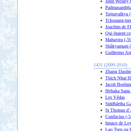
John Wesley 
Padmasambhav
Yajnavalkya (
Tchouang-tseu
Joachim de F
Qui étaient ce
Mahavira (-59
Shâkyamuni (-
Guillermo Aré
1431 (2009-2010)
Zhang Daolin
Thich Nhat H
Jacob Boehme
Hehaka Sapa 
Les Védas
Siddhârtha G
St Thomas d’
Confucius (-5
Ignace de Lo
Lao Tseu ou 