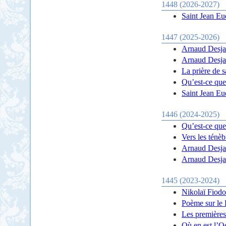
1448 (2026-2027)
Saint Jean Eu
1447 (2025-2026)
Arnaud Desjar
Arnaud Desjar
La prière de 
Qu’est-ce que
Saint Jean Eu
1446 (2024-2025)
Qu’est-ce que
Vers les ténè
Arnaud Desjar
Arnaud Desjar
1445 (2023-2024)
Nikolaï Fiod
Poème sur le
Les premières
Où en est l’Oc