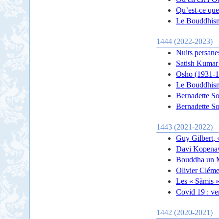
Qu’est-ce que
Le Bouddhisme
1444 (2022-2023)
Nuits persane
Satish Kumar 
Osho (1931-1
Le Bouddhisme
Bernadette So
Bernadette So
1443 (2021-2022)
Guy Gilbert, 
Davi Kopenaw
Bouddha un M
Olivier Clém
Les « Sàmis 
Covid 19 : ver
1442 (2020-2021)