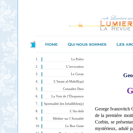
La Prière
L’invocation
Geo
Le Coran
L’Imam al-Mahdî(qa)
G
Connaître Dieu
La Voie de l’Éloquence
Spiritualité des Infaillibles(p)
George Ivanovitch Gu
L’Au-delà
de la première moi
Méditer sur l’Actualité
Corbin, se présenta
Le Bon Geste
mystérieux, adulé pa