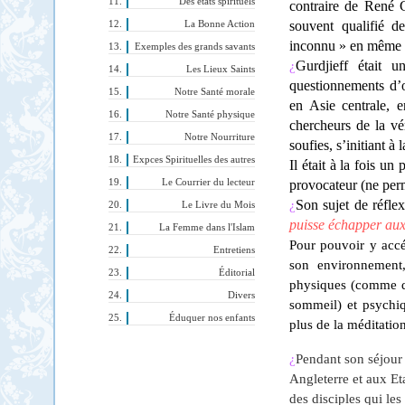
Des états spirituels
contraire de René G
souvent qualifié d
La Bonne Action
inconnu » en même 
Exemples des grands savants
Gurdjieff était 
¿
Les Lieux Saints
questionnements d’o
Notre Santé morale
en Asie centrale,
Notre Santé physique
chercheurs de la vé
Notre Nourriture
soufies, s’initiant à
Expces Spirituelles des autres
Il était à la fois u
Le Courrier du lecteur
provocateur (ne perm
Son sujet de réfle
¿
Le Livre du Mois
puisse échapper aux 
La Femme dans l'Islam
Pour pouvoir y accé
Entretiens
son environnement,
Éditorial
physiques (comme de
Divers
sommeil) et psychiq
Éduquer nos enfants
plus de la méditatio
¿
Pendant son séjour 
Angleterre et aux Et
des disciples qui les