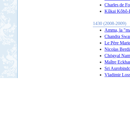
Charles de Fo
Kûkai Kôbô-D
1430 (2008-2009)
Amma, la "ma
Chandra Swami
Le Père Mari
Nicolas Berd
Chögyal Namk
Maître Eckhar
Sri Aurobindo
Vladimir Los