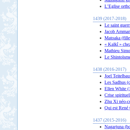
L’Eglise orth
1439 (2017-2018)
Le saint guerr
Jacob Amman 
Matoaka (fill
« Kalkî » che
Mathieu Simo
Le Shintoïsm
1438 (2016-2017)
Joel Teitelba
Les Sadhus (o
Ellen White 
Crise spirituel
Zhu Xi néo-c
Qui est René
1437 (2015-2016)
Nagarjuna (bo