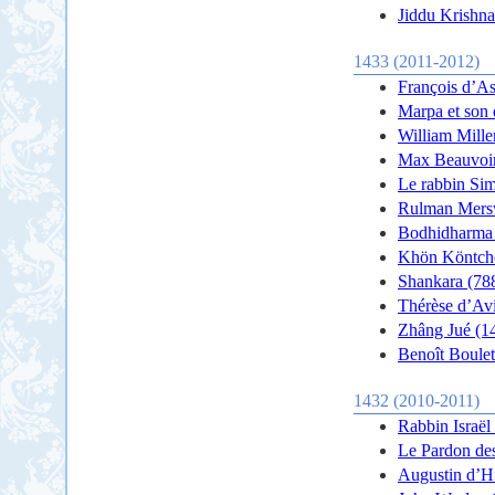
Jiddu Krishn
1433 (2011-2012)
François d’As
Marpa et son 
William Mille
Max Beauvoir 
Le rabbin Sim
Rulman Mersw
Bodhidharma 
Khön Köntcho
Shankara (78
Thérèse d’Av
Zhâng Jué (1
Benoît Boulet
1432 (2010-2011)
Rabbin Israël
Le Pardon de
Augustin d’H