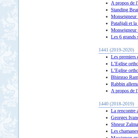
A propos de l
Standing Bear
Monseigneur C
Patañjali et 
Monseigneur C
Les 6 grands 
1441 (2019-2020)
Les premiers 
L’Eglise orth
L’Eglise orth
Bhimrao Ram
Rabbin allem
A propos de l
1440 (2018-2019)
La rencontre 
Georges Ivano
Shneur Zalma
Les chamanes
Massignon gra