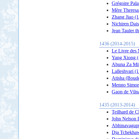
Grégoire Pal
Mère Theresa
Zhang Jiao (1
Nichiren Dais
Jean Tauler t
1436 (2014-2015)
Le Livre des 
Yang Xiong (
Abuna Za Mik
Lalleshvari (
Atisha (Boudd
Menno Simon
Gaon de Viln
1435 (2013-2014)
Teilhard de C
John Nelson 
Abhinavagupta
Dja Tchekhaw