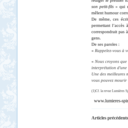
rédiger le premier
son petit-fils
» qui r
mêlent humour corros
De même, ces écrit
permettant l’accès à
correspondrait pas à
gens.
De ses paroles :
«
Rappelez-vous à 
«
Nous croyons que l
interprétation d'une 
U
ne des meilleures 
vous pouvez mourir 
(1)Cf. la revue Lumières S
www.lumieres-spiri
Articles précédents