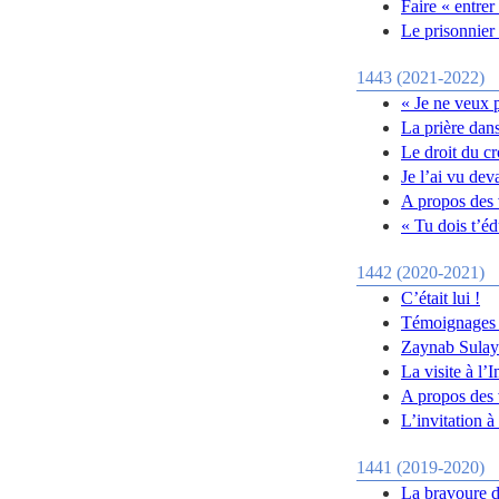
Faire « entrer
Le prisonnier 
1443 (2021-2022)
« Je ne veux 
La prière dans
Le droit du cr
Je l’ai vu dev
A propos des 
« Tu dois t’é
1442 (2020-2021)
C’était lui !
Témoignages d
Zaynab Sulaym
La visite à l
A propos des v
L’invitation 
1441 (2019-2020)
La bravoure 