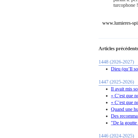
turcophone !
www.lumieres-spir
Articles précédents
1448 (2026-2027)
Dieu (qu’Il so
1447 (2025-2026)
Il avait mis s
« C’est que n
« C’est que n
Quand une hup
Des recomman
"De la goutte 
1446 (2024-2025)