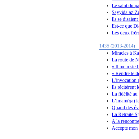
Le salut du pa
Sayyida az-Ze
Ils se disaien
Est-ce que D
Les deux frèr
1435 (2013-2014)
Miracles à Ka
La route de N
« Il me reste 
« Rendre le d
L’invocation 
Ils récitèrent
La fidélité au
L’Imam(qa) l
Quand des évo
La Retraite S
A la rencontre
Accepte mon r