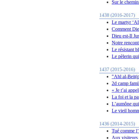
Sur le chemin
1438 (2016-2017)
Le martyr ‘Al
Comment Dieu
Dieu est-Il Ju
Notre rencont
Le résistant b
Le pèlerin qui
1437 (2015-2016)
"Ahl al-Beit(p
2d camp famil
« Je t’ai app
La foi et la p
L’aumône qui 
Le vieil homme
1436 (2014-2015)
Tué comme l’
Aux visiteurs