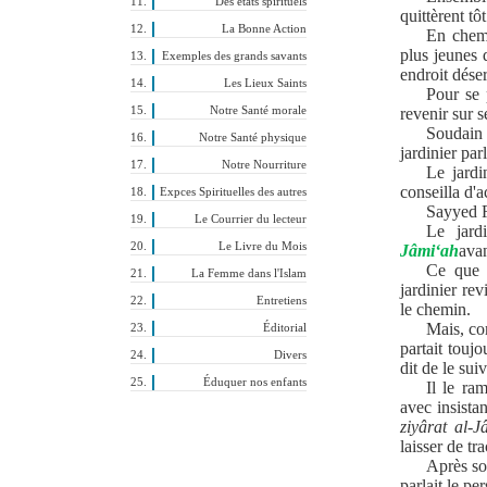
Des états spirituels
quittèrent tô
La Bonne Action
En chem
plus jeunes 
Exemples des grands savants
endroit déser
Les Lieux Saints
Pour se 
Notre Santé morale
revenir sur s
Soudain 
Notre Santé physique
jardinier par
Notre Nourriture
Le jardi
conseilla d'
Expces Spirituelles des autres
Sayyed Re
Le Courrier du lecteur
Le jard
Le Livre du Mois
Jâmi‘ah
avan
Ce que f
La Femme dans l'Islam
jardinier revi
Entretiens
le chemin.
Mais, co
Éditorial
partait toujo
Divers
dit de le suiv
Éduquer nos enfants
Il le ra
avec insistan
ziyârat al-J
laisser de tr
Après so
parlait le pe