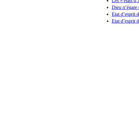
Les « états d
Dieu n’égare 
Etat d’esprit 
Etat d’esprit 