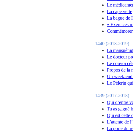
Le médicament
La cape verte
La bague de 
« Exercices m
Commémorer e
1440 (2018-2019)
La mansuétude
Le docteur pre
Le convoi cél
Propos de la 
Un week-end 
Le Pèlerin qui
1439 (2017-2018)
Qui d’entre v
Tu as gagné le
Qui est cette
L’attente de 
La porte du re