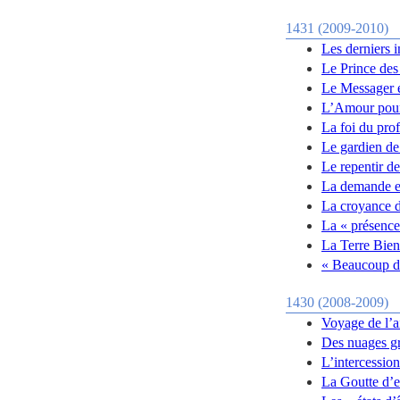
1431 (2009-2010)
Les derniers 
Le Prince des 
Le Messager es
L’Amour pour
La foi du pro
Le gardien de
Le repentir d
La demande e
La croyance 
La « présence
La Terre Bie
« Beaucoup de
1430 (2008-2009)
Voyage de l’a
Des nuages grâ
L’intercessio
La Goutte d’