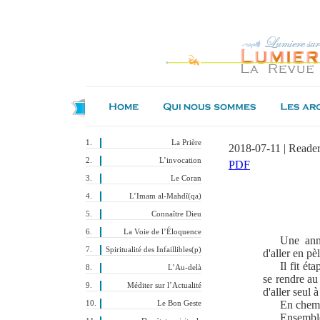
La Prière
2018-07-11 | Reade
L’invocation
PDF
Le Coran
L’Imam al-Mahdî(qa)
Connaître Dieu
La Voie de l’Éloquence
Une ann
Spiritualité des Infaillibles(p)
d'aller en p
Il fit ét
L’Au-delà
se rendre au
Méditer sur l’Actualité
d'aller seul à
En chemin
Le Bon Geste
Ensemble,