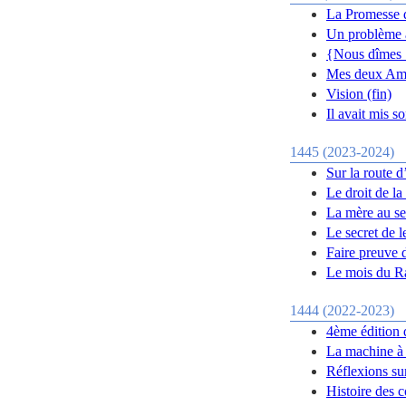
La Promesse d
Un problème 
{Nous dîmes :
Mes deux Am
Vision (fin)
Il avait mis s
1445 (2023-2024)
Sur la route d
Le droit de la
La mère au se
Le secret de l
Faire preuve 
Le mois du 
1444 (2022-2023)
4ème édition 
La machine à 
Réflexions su
Histoire des 