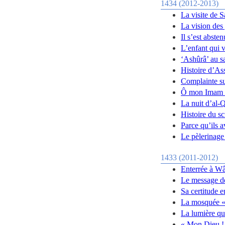
1434 (2012-2013)
La visite de 
La vision des
Il s’est abste
L’enfant qui v
‘Ashûrâ’ au s
Histoire d’As
Complainte s
Ô mon Imam 
La nuit d’al-
Histoire du s
Parce qu’ils a
Le pèlerinage
1433 (2011-2012)
Enterrée à W
Le message d
Sa certitude e
La mosquée «
La lumière qu
« Mon Dieu ! 