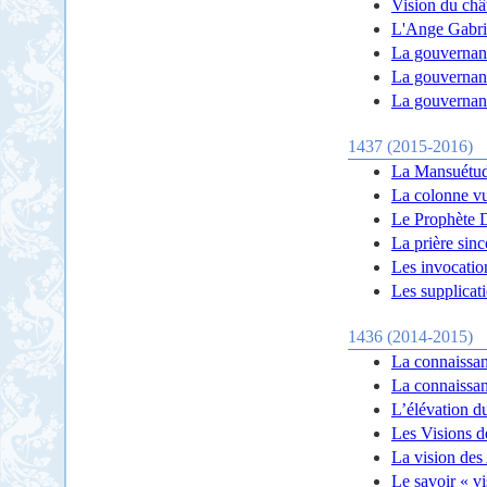
Vision du châ
L'Ange Gabrie
La gouvernanc
La gouvernanc
La gouvernanc
1437 (2015-2016)
La Mansuétude
La colonne vu
Le Prophète D
La prière sinc
Les invocation
Les supplicat
1436 (2014-2015)
La connaissan
La connaissan
L’élévation du
Les Visions d
La vision des 
Le savoir « vi