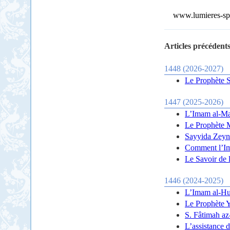
www.lumieres-spi
Articles précédents
1448 (2026-2027)
Le Prophète S
1447 (2025-2026)
L’Imam al-Mah
Le Prophète M
Sayyida Zeyna
Comment l’Ima
Le Savoir de 
1446 (2024-2025)
L’Imam al-Hus
Le Prophète Ye
S. Fâtimah az
L’assistance 