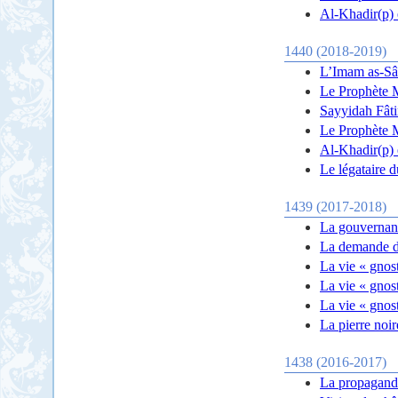
Al-Khadir(p) 
1440 (2018-2019)
L’Imam as-Sâd
Le Prophète 
Sayyidah Fâti
Le Prophète M
Al-Khadir(p) e
Le légataire d
1439 (2017-2018)
La gouvernanc
La demande d
La vie « gnos
La vie « gnos
La vie « gnost
La pierre noir
1438 (2016-2017)
La propagande