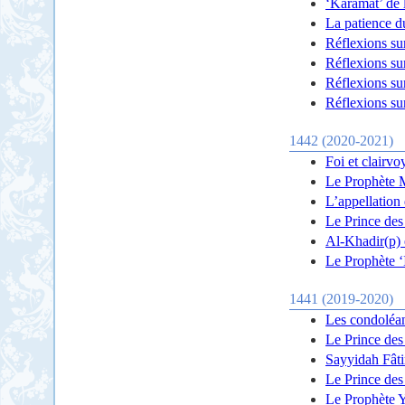
‘Karamât’ de 
La patience 
Réflexions su
Réflexions su
Réflexions su
Réflexions su
1442 (2020-2021)
Foi et clairvo
Le Prophète M
L’appellation
Le Prince des 
Al-Khadir(p) 
Le Prophète ‘I
1441 (2019-2020)
Les condoléan
Le Prince des
Sayyidah Fâti
Le Prince des 
Le Prophète Ye