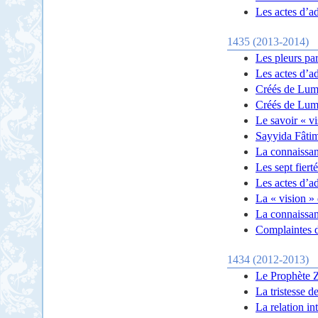
Les actes d’a
1435 (2013-2014)
Les pleurs pa
Les actes d’a
Créés de Lumi
Créés de Lumi
Le savoir « vi
Sayyida Fâtim
La connaissanc
Les sept fiert
Les actes d’a
La « vision »
La connaissan
Complaintes d
1434 (2012-2013)
Le Prophète Za
La tristesse 
La relation i