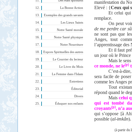
Des états spirituels
manifestation du No
Elevé : {
Ceux qui so
La Bonne Action
Et celui qui
Exemples des grands savants
remplace.
Les Lieux Saints
On peut voir
de me perdre car sûr
Notre Santé morale
ne sont pas que les
Notre Santé physique
Anges, tout comme
l’apprentissage des 
Notre Nourriture
Et il faut pr
Expces Spirituelles des autres
un jour où le Prince
Le Courrier du lecteur
Mais le sens
(p)
ce monde, ne le
t
Le Livre du Mois
C’est-à-dire,
La Femme dans l'Islam
sera facile de poser
comme les Anges pro
Entretiens
Tout exista
Éditorial
répond quand le degr
Divers
Mais
celui 
qui est tombé dan
Éduquer nos enfants
(p)
croyants
, n’a au
qui s’oppose [à Ahl
possible (
al-imkân
).
(à partir du 