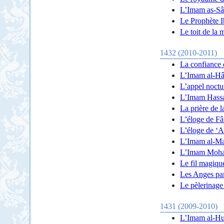
L’Imam as-Sâ
Le Prophète I
Le toit de la 
1432 (2010-2011)
La confiance 
L’Imam al-Hâdî
L’appel noctu
L’Imam Hassan
La prière de l
L’éloge de Fât
L’éloge de ‘Alî
L’Imam al-Mah
L’Imam Moham
Le fil magiqu
Les Anges par
Le pèlerinage
1431 (2009-2010)
L’Imam al-Hus