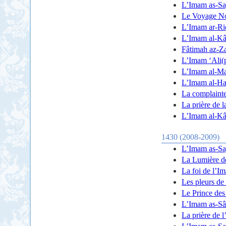
L’Imam as-Sajj
Le Voyage No
L’Imam ar-Rid
L’Imam al-Kâz
Fâtimah az-Zah
L’Imam ‘Ali(p)
L’Imam al-Mah
L’Imam al-Has
La complainte
La prière de 
L’Imam al-Kâ
1430 (2008-2009)
L’Imam as-Saj
La Lumière d
La foi de l’I
Les pleurs de
Le Prince des 
L’Imam as-Sâd
La prière de 