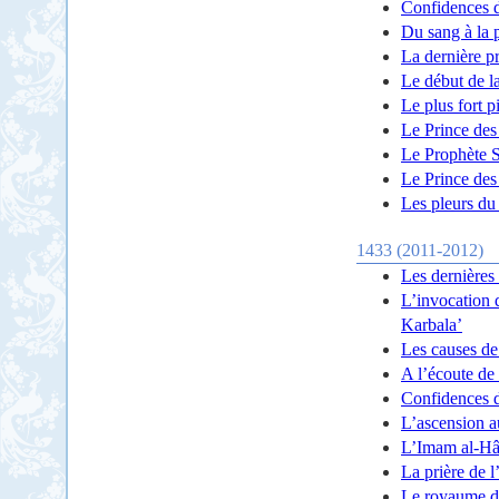
Confidences 
Du sang à la 
La dernière p
Le début de l
Le plus fort pi
Le Prince des 
Le Prophète S
Le Prince des 
Les pleurs d
1433 (2011-2012)
Les dernières
L’invocation 
Karbala’
Les causes de
A l’écoute de 
Confidences 
L’ascension a
L’Imam al-Hâ
La prière de 
Le royaume d