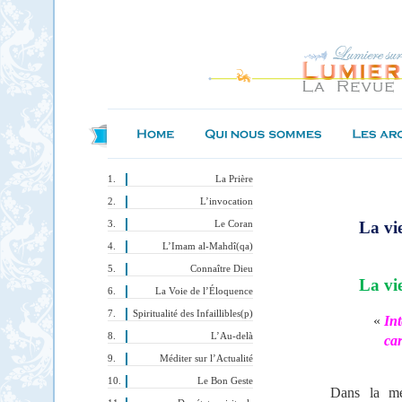
La Prière
L’invocation
La vie
Le Coran
L’Imam al-Mahdî(qa)
Connaître Dieu
La vi
La Voie de l’Éloquence
Spiritualité des Infaillibles(p)
«
In
L’Au-delà
car
Méditer sur l’Actualité
Le Bon Geste
Dans la me