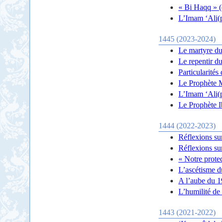
« Bi Haqq » (d
L’Imam ‘Ali(p
1445 (2023-2024)
Le martyre du
Le repentir d
Particularité
Le Prophète 
L’Imam ‘Ali(p
Le Prophète 
1444 (2022-2023)
Réflexions su
Réflexions su
« Notre protec
L’ascétisme d
A l’aube du 
L’humilité de
1443 (2021-2022)