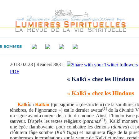
2018-02-28 | Readers 8831 |
PDF
« Kalkî » chez les Hindous
« Kalkî » chez les Hindous
Kalkî
ou
Kalkin
(qui signifie « (destructeur) de la souillure, d
(1)
ténèbres, de l’ignorance ») est le dernier avatar
de la divinité V
un signe avant-coureur de la fin du monde. Ainsi, l’hindouisme p
(2)
sauveur. D'après les textes religieux (
puranas
)
, Kalkî montera 
une épée flamboyante, pour combattre les démons (
danava
) et 
clôturera l'âge sombre (
Kali Yuga
) et inaugurera l'âge de la puret
nombreuses interprétations sur la venue de Kalkî et même, certai