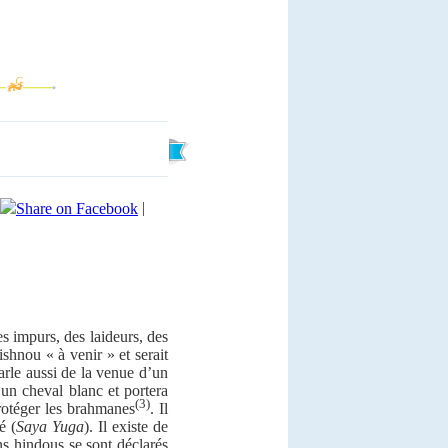
|
es impurs, des laideurs, des
ishnou « à venir » et serait
arle aussi de la venue d’un
un cheval blanc et portera
(3)
protéger les brahmanes
. Il
é (
Saya Yuga
). Il existe de
ns hindous se sont déclarés