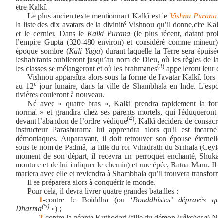
être Kalkî.
Le plus ancien texte mentionnant Kalkî est le
Vishnu Purana
la liste des dix
avatars de la divinité Vishnou qu’il
donne,
cite Ka
et le dernier. Dans le
Kalki Purana
(le plus récent, datant pr
l’empire Gupta
(320-480 environ) et
considéré comme mineur), 
époque sombre (
Kali Yuga
) durant laquelle la Terre sera épuis
les
habitants oublieront jusqu’au nom de Dieu,
où les règles de l
(3)
les classes se mélangeront et où les brahmanes
appelleront leur 
Vishnou apparaîtra alors sous la forme de l'avatar Kalkî, lors
e
au 12
jour lunaire, dans la ville de Shambhala en Inde. L'espoir
rivières couleront à nouveau.
Né avec « quatre bras », Kalki prendra rapidement la fo
normal » et grandira chez ses parents mortels, qui l'éduqueron
(4)
devant l’abandon de l’ordre védique
, Kalkî décidera de consacre
instructeur Parashurama lui apprendra alors qu'il est incarné
démoniaques. Auparavant, il doit retrouver son épouse éternel
sous le nom de Padmâ, la fille du roi Vihadrath du Sinhala (Ceyl
moment de son départ, il recevra un perroquet enchanté, Shuka
monture et de lui indiquer le chemin) et une épée, Ratna Maru. Il 
mariera avec elle et reviendra à Shambhala qu’il trouvera transfor
Il se préparera alors à conquérir le monde.
Pour cela, il devra livrer quatre grandes batailles :
1
-contre le Boiddha (ou ‘
Bouddhistes’ dépravés q
(5)
Dharma
») ;
2
-contre la géante Kuthodari (fille du démon (
râkshasa
) N