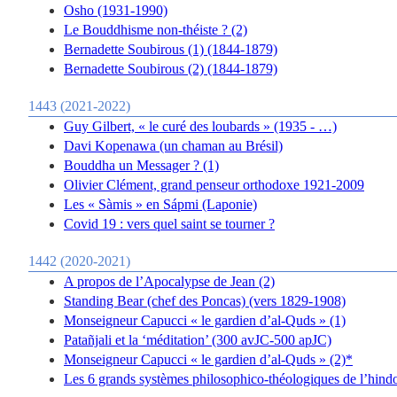
Osho (1931-1990)
Le Bouddhisme non-théiste ? (2)
Bernadette Soubirous (1) (1844-1879)
Bernadette Soubirous (2) (1844-1879)
1443 (2021-2022)
Guy Gilbert, « le curé des loubards » (1935 - …)
Davi Kopenawa (un chaman au Brésil)
Bouddha un Messager ? (1)
Olivier Clément, grand penseur orthodoxe 1921-2009
Les « Sàmis » en Sápmi (Laponie)
Covid 19 : vers quel saint se tourner ?
1442 (2020-2021)
A propos de l’Apocalypse de Jean (2)
Standing Bear (chef des Poncas) (vers 1829-1908)
Monseigneur Capucci « le gardien d’al-Quds » (1)
Patañjali et la ‘méditation’ (300 avJC-500 apJC)
Monseigneur Capucci « le gardien d’al-Quds » (2)*
Les 6 grands systèmes philosophico-théologiques de l’hin