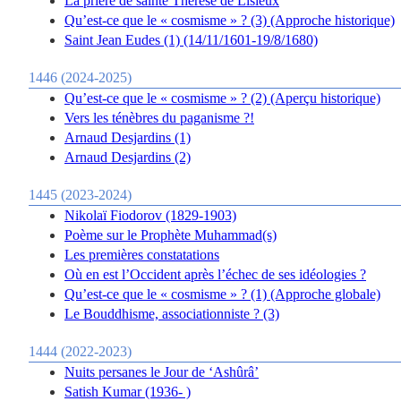
La prière de sainte Thérèse de Lisieux
Qu’est-ce que le « cosmisme » ? (3) (Approche historique)
Saint Jean Eudes (1) (14/11/1601-19/8/1680)
1446 (2024-2025)
Qu’est-ce que le « cosmisme » ? (2) (Aperçu historique)
Vers les ténèbres du paganisme ?!
Arnaud Desjardins (1)
Arnaud Desjardins (2)
1445 (2023-2024)
Nikolaï Fiodorov (1829-1903)
Poème sur le Prophète Muhammad(s)
Les premières constatations
Où en est l’Occident après l’échec de ses idéologies ?
Qu’est-ce que le « cosmisme » ? (1) (Approche globale)
Le Bouddhisme, associationniste ? (3)
1444 (2022-2023)
Nuits persanes le Jour de ‘Ashûrâ’
Satish Kumar (1936- )