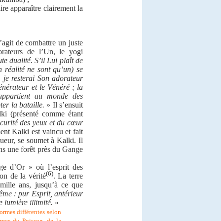
aire apparaître clairement la
s’agit de combattre un juste
rateurs de l’Un, le yogi
e dualité. S’il Lui plaît de
n réalité ne sont qu’un) se
 je resterai Son adorateur
énérateur et le Vénéré ; la
 appartient au monde des
r la bataille.
» Il s’ensuit
lki (présenté comme étant
scurité des yeux et du cœur
t Kalki est vaincu et fait
ueur, se soumet à Kalki. Il
ans une forêt près du Gange
ge d’Or » où l’esprit des
(6)
on de la vérité
. La terre
 mille ans, jusqu’à ce que
ême : pur Esprit, antérieur
 lumière illimité.
»
ormes différentes selon
rmes du Poisson, de la