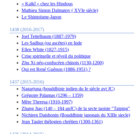
« Kalkî » chez les Hindous
Mathieu Simon Dalmatov ( XVIe siècle)
Le Shintoïsme-Japon
1438 (2016-2017)
Joel Teitelbaum (1887-1979)
Les Sadhus (ou ascètes) en Inde
Ellen White (1827-1915)
Crise spirituelle et réveil du politique
Zhu Xi néo-confucéen chinois (1130-1200)
Qui est René Guénon (1886-1951) ?
1437 (2015-2016)
Nagarjuna (bouddhiste indien du Ie siècle avt JC)
Grégoire Palamas (1296 – 1359)
Mère Theresa (1910-1997)
Zhang Jiao (140 – 184 apJC) de la secte taoiste "Taiping"
Nichiren Daishonin (Bouddhiste japonais du XIIIe siecle)
Jean Tauler thélogien chrétien (1300-1361)