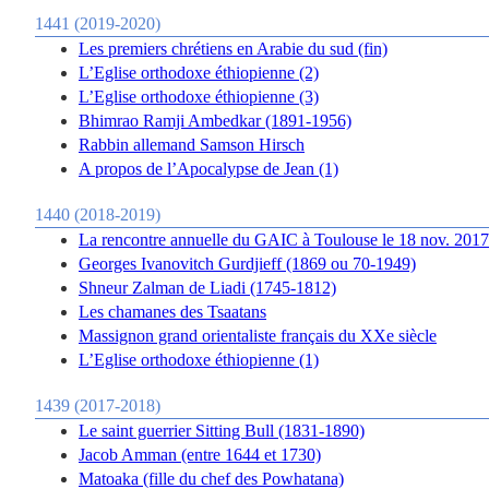
1441 (2019-2020)
Les premiers chrétiens en Arabie du sud (fin)
L’Eglise orthodoxe éthiopienne (2)
L’Eglise orthodoxe éthiopienne (3)
Bhimrao Ramji Ambedkar (1891-1956)
Rabbin allemand Samson Hirsch
A propos de l’Apocalypse de Jean (1)
1440 (2018-2019)
La rencontre annuelle du GAIC à Toulouse le 18 nov. 2017
Georges Ivanovitch Gurdjieff (1869 ou 70-1949)
Shneur Zalman de Liadi (1745-1812)
Les chamanes des Tsaatans
Massignon grand orientaliste français du XXe siècle
L’Eglise orthodoxe éthiopienne (1)
1439 (2017-2018)
Le saint guerrier Sitting Bull (1831-1890)
Jacob Amman (entre 1644 et 1730)
Matoaka (fille du chef des Powhatana)