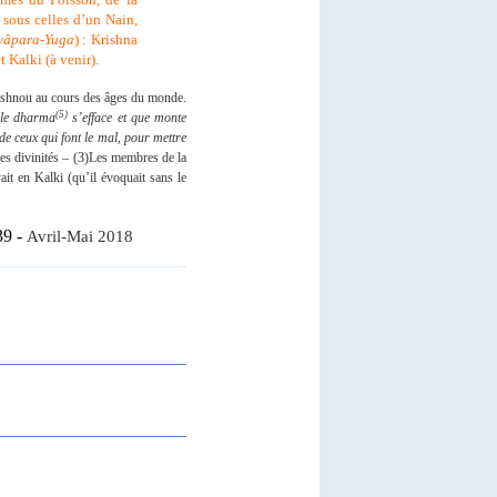
x sous celles d’un Nain,
vâpara-Yuga
) : Krishna
 Kalki (à venir).
 Vishnou au cours des âges du monde.
(5)
 le dharma
s’efface et que monte
de ceux qui font le mal, pour mettre
 des divinités – (3)Les membres de la
it en Kalki (qu’il évoquait sans le
39 -
Avril-
Mai 2018