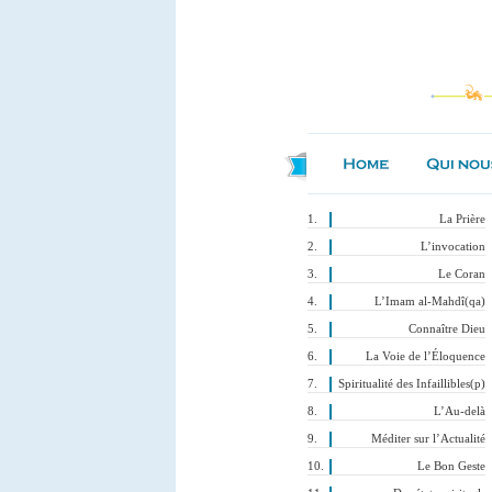
La Prière
L’invocation
Le Coran
L’Imam al-Mahdî(qa)
Connaître Dieu
La Voie de l’Éloquence
Spiritualité des Infaillibles(p)
L’Au-delà
Méditer sur l’Actualité
Le Bon Geste