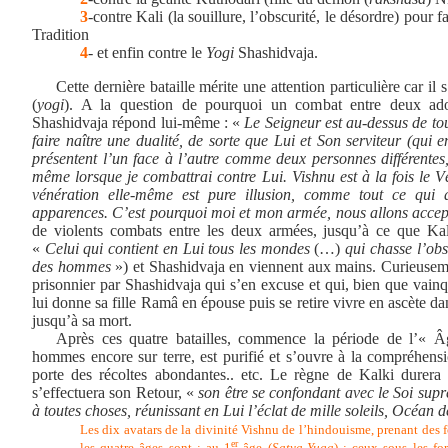
3
-contre Kali (la souillure, l’obscurité, le désordre) pour f
Tradition
4
- et enfin contre le
Yogi
Shashidvaja.
Cette dernière bataille mérite une attention particulière car il 
(
yogi
). A la question de pourquoi un combat entre deux ado
Shashidvaja répond lui-même : «
Le Seigneur est au-dessus de tout
faire naître une dualité, de sorte que Lui et Son serviteur (qui e
présentent l’un face à l’autre comme deux personnes différentes,
même lorsque je combattrai contre Lui. Vishnu est à la fois le V
vénération elle-même est pure illusion, comme tout ce qui
apparences. C’est pourquoi moi et mon armée, nous allons accepte
de violents combats entre les deux armées, jusqu’à ce que Ka
«
Celui qui contient en Lui tous les mondes
(…)
qui chasse l’ob
des hommes
») et Shashidvaja en viennent aux mains. Curieusemen
prisonnier par Shashidvaja qui s’en excuse et qui, bien que vainq
lui donne sa fille Ramâ en épouse puis se retire vivre en ascète d
jusqu’à sa mort.
Après ces quatre batailles, commence la période de l’« Â
hommes encore sur terre, est purifié et s’ouvre à la compréhensi
porte des récoltes abondantes.. etc. Le règne de Kalki durera
s’effectuera son Retour, «
son être se confondant avec le Soi supr
à toutes choses, réunissant en Lui l’éclat de mille soleils, Océan de
Les dix avatars de la divinité Vishnu de l’hindouisme, prenant des f
er
les quatre âges sont : au 1
âge (
Satya-Yuga
) : ceux sous les fo