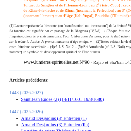
e
Tortue, du Sanglier et de l’Homme-Lion ; au 2
(
Tetra-Yuga
) : ceu
e
de Râma-à-la-hache et de Râma, (incarnant la Perfection) ; au 3
(
D
e
(incarnant l’amour) et au 4
âge (Kali-Yugal), Bouddha (l’Illuminé) et
(1)L’avatar représente la ‘descente’ (ou ‘manifestation’ ou ‘incarnation’) de la divinité
Sa fonction est signifiée par ce passage de la Bhagavas (IV,7-8) : «
Chaque fois que
l’injustice, alors Je prends naissance. Pour la libération des bons, pour la destruction 
sur le trône la Justice, Je prends naissance d’âge en âge.
»
– (2)Textes relatant la vie
caste
hindoue sacerdotale – (4)cf. L.S. No12 – (5)d
Sri Aurobindo (cf. L.S. No6) voya
nommer) un symbole du développement spirituel de l’être humain.
www.lumieres-spirituelles.net N°90 -
14
Rajab et Sha'ban
Articles précédents:
1448 (2026-2027)
Saint Jean Eudes (2) (14/11/1601-19/8/1680)
1447 (2025-2026)
Arnaud Desjardins (3) Entretien (1)
Arnaud Desjardins (3) Entretien (fin)