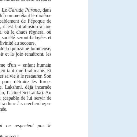
. Le
Garuda Purana,
dans
lkî comme étant le dixième
obablement de l’époque de
il est fait allusion à une
ée,
où le chaos règnera,
où
a société seront balayées
et
divinité au secours.
 de la quinzaine lumineuse,
 et la joie renaîtront, les
rme d'un « enfant humain
t en tant que brahmane. Et
r sa vie à le restaurer. Son
 pour détruire les forces
le, Lakshmi, déjà incarnée
an, l’actuel Sri Lanka). Au
 (capable de lui servir de
ira donc à sa recherche, se
mée.
ui ne respectent pas le
ikumba) ;