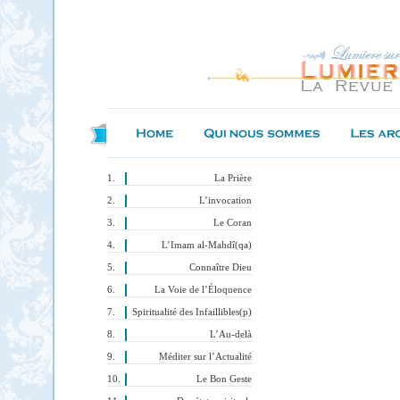
La Prière
L’invocation
Le Coran
L’Imam al-Mahdî(qa)
Connaître Dieu
La Voie de l’Éloquence
Spiritualité des Infaillibles(p)
L’Au-delà
Méditer sur l’Actualité
Le Bon Geste