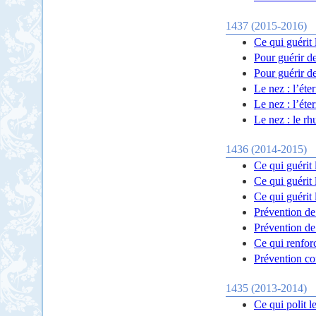
1437 (2015-2016)
Ce qui guérit 
Pour guérir de
Pour guérir de
Le nez : l’éte
Le nez : l’éte
Le nez : le rh
1436 (2014-2015)
Ce qui guérit 
Ce qui guérit 
Ce qui guérit 
Prévention de 
Prévention de 
Ce qui renforc
Prévention con
1435 (2013-2014)
Ce qui polit l