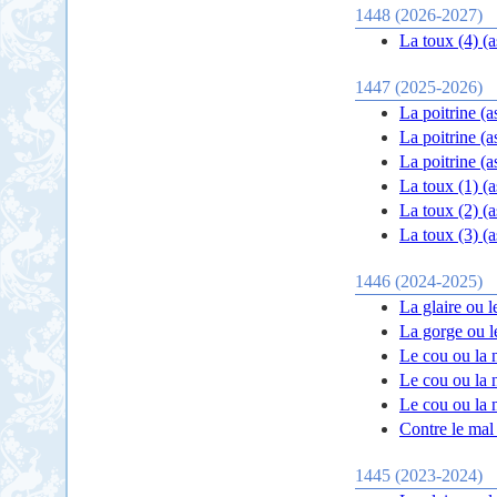
1448 (2026-2027)
1447 (2025-2026)
La poitrine (a
La poitrine (a
La poitrine (a
1446 (2024-2025)
La glaire ou le
La gorge ou l
Le cou ou la 
Le cou ou la 
Le cou ou la 
Contre le mal 
1445 (2023-2024)