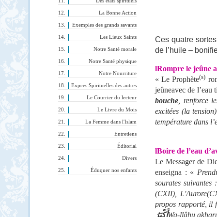
Des états spirituels
La Bonne Action
Exemples des grands savants
Les Lieux Saints
Ces quatre sortes 
de l’huile – bonif
Notre Santé morale
Notre Santé physique
l
Rompre le jeûne av
Notre Nourriture
(s)
« Le Prophète
rom
Expces Spirituelles des autres
jeûne
avec de l’eau ti
Le Courrier du lecteur
bouche
, renforce l
Le Livre du Mois
excitées (la tension
température dans l’es
La Femme dans l'Islam
Entretiens
Éditorial
l
Boire de l’eau d’av
Divers
Le Messager de Di
Éduquer nos enfants
enseigna : «
Prend
sourates suivantes 
(CXII), L'Aurore(C
propos rapporté, il 
أَكْبَرُ
Wa-llâhu akba