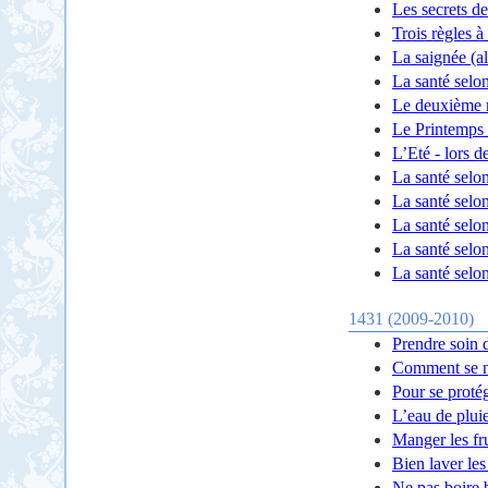
Les secrets de
Trois règles à
La saignée (a
La santé selon
Le deuxième m
Le Printemps 
L’Eté - lors d
La santé selon
La santé selon
La santé selon
La santé selo
La santé selo
1431 (2009-2010)
Prendre soin 
Comment se n
Pour se protég
L’eau de plui
Manger les fru
Bien laver les
Ne pas boire