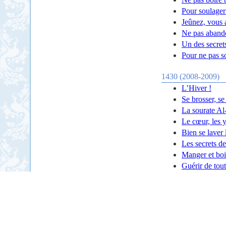
Pour soulager
Jeûnez, vous a
Ne pas abando
Un des secrets
Pour ne pas so
1430 (2008-2009)
L’Hiver !
Se brosser, se
La sourate Al-
Le cœur, les y
Bien se laver 
Les secrets de
Manger et boi
Guérir de tou