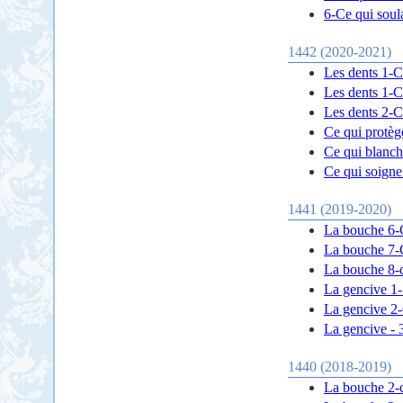
6-Ce qui soul
1442 (2020-2021)
Les dents 1-Ce
Les dents 1-Ce
Les dents 2-Ce
Ce qui protège
Ce qui blanchi
Ce qui soigne 
1441 (2019-2020)
La bouche 6-C
La bouche 7-
La bouche 8-c
La gencive 1-
La gencive 2-C
La gencive - 
1440 (2018-2019)
La bouche 2-ce