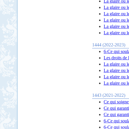
La glaire ou le
La glaire ou le
La glaire ou le
La glaire ou le
La glaire ou le
La glaire ou le
1444 (2022-2023)
6-Ce qui soul
Les droits de 
La glaire ou l
La glaire ou le
La glaire ou le
La glaire ou le
1443 (2021-2022)
Ce qui soigne 
Ce qui garanti
Ce qui garanti
6-Ce qui soul
6-Ce qui soul