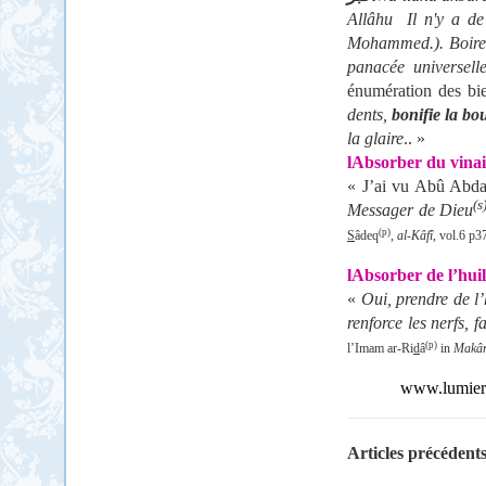
Allâhu Il n'y a de
Mohammed.). Boire de
panacée universell
énumération des bie
dents,
bonifie la bo
la glaire
..
l
Absorber du vina
« J’ai vu Abû Abdal
(s
Messager de Dieu
(p)
S
âdeq
,
al-Kâfî
, vol.6 p3
l
Absorber de l’hui
«
Oui, prendre de l’
renforce les nerfs, f
(p)
l’Imam ar-Ri
d
â
in
Makâr
www.lumieres
Articles précédents