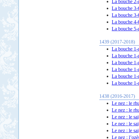
La bouche 2-ce
La bouche 3-Ce
La bouche 3-Ce
La bouche 4-C
La bouche 5-c
1439 (2017-2018)
La bouche 1-c
La bouche 1-c
La bouche 1-c
La bouche 1-c
La bouche 1-c
La bouche 1-c
1438 (2016-2017)
Le nez : le rh
Le nez : le rh
Le nez : le sa
Le nez : le sa
Le nez : le sa
Le nez : l’oz