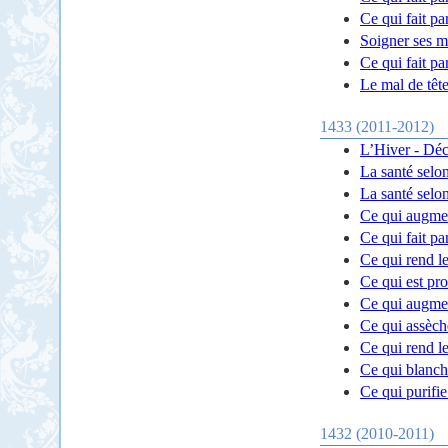
Ce qui fait par
Soigner ses m
Ce qui fait par
Le mal de tête
1433 (2011-2012)
L’Hiver - Dé
La santé selon
La santé selon
Ce qui augmen
Ce qui fait par
Ce qui rend le
Ce qui est pro
Ce qui augmen
Ce qui assèch
Ce qui rend l
Ce qui blanchi
Ce qui purifie
1432 (2010-2011)