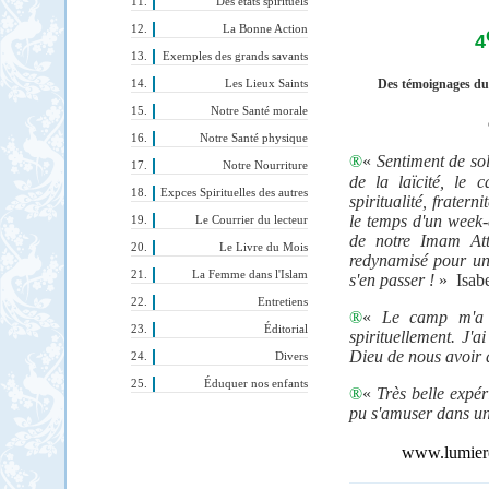
Des états spirituels
La Bonne Action
4
Exemples des grands savants
Des témoignages du
Les Lieux Saints
Notre Santé morale
Notre Santé physique
®
«
Sentiment de sol
Notre Nourriture
de la laïcité, le
Expces Spirituelles des autres
spiritualité, fratern
le temps d'un week-
Le Courrier du lecteur
de notre Imam Att
Le Livre du Mois
redynamisé pour une
La Femme dans l'Islam
s'en passer !
»
Isab
Entretiens
®
«
Le camp m'a ap
Éditorial
spirituellement. J'
Dieu de nous avoir 
Divers
Éduquer nos enfants
®
«
Très belle expér
pu s'amuser dans un
www.lumieres