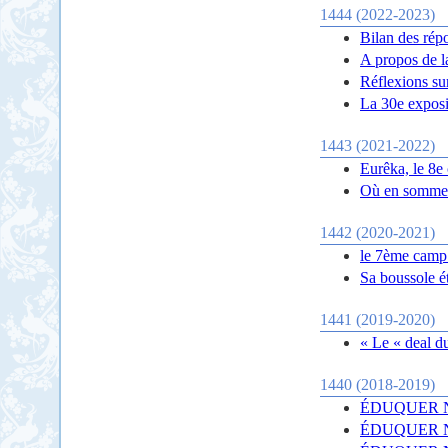
1444 (2022-2023)
Bilan des rép
A propos de l
Réflexions su
La 30e expos
1443 (2021-2022)
Eurêka, le 8
Où en somme
1442 (2020-2021)
le 7ème camp
Sa boussole ét
1441 (2019-2020)
« Le « deal du
1440 (2018-2019)
ÉDUQUER NO
ÉDUQUER NO