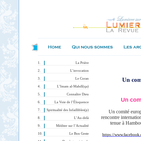
La Prière
L’invocation
Un comi
Le Coran
L’Imam al-Mahdî(qa)
Connaître Dieu
Un comi
La Voie de l’Éloquence
Spiritualité des Infaillibles(p)
Un comité europ
rencontre internati
L’Au-delà
tenue à Hambo
Méditer sur l’Actualité
Le Bon Geste
https://www.faceboo