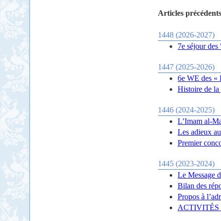
Articles précédents
1448 (2026-2027)
7e séjour des
1447 (2025-2026)
6e WE des « P
Histoire de la
1446 (2024-2025)
L’Imam al-Mah
Les adieux a
Premier conc
1445 (2023-2024)
Le Message d
Bilan des rép
Propos à l’ad
ACTIVITÉS