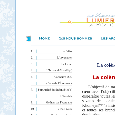
La Prière
L’invocation
La colèr
Le Coran
L’Imam al-Mahdî(qa)
La colèr
Connaître Dieu
La Voie de l’Éloquence
L’objectif de tr
Spiritualité des Infaillibles(p)
cœur avec l’objecti
disparaître toutes l
L’Au-delà
savants de moral
Méditer sur l’Actualité
(qs)
Khomeynî
a insi
Le Bon Geste
et toutes ses bran
domination..