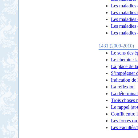
Les maladies 
Les maladies 
Les maladies d
Les maladies 
Les maladies 
1431 (2009-2010)
Le sens des é
Le chemin : la
La place de la
S’imprégner d
Indication de 
La réflexion
La déterminat
Trois choses n
Le rappel (at-
Conflit entre 
Les forces ou 
Les Facultés/f