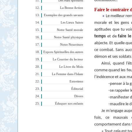
Des états spirituels
La Bonne Action
Faire le contraire 
Exemples des grands savants
«
Le meilleur re
morale et les gens d
Les Lieux Saints
aptitudes que tu vo
Notre Santé morale
temps
et de
faire le
Notre Santé physique
abjecte. Et quelle qu
Notre Nourriture
ce combat. Sans auc
Expces Spirituelles des autres
démon et ses soldats s
Le Courrier du lecteur
Ainsi, quand l’ê
Le Livre du Mois
comme quand les feu
La Femme dans l'Islam
l’indécence et aux mau
Entretiens
-penser à la g
Éditorial
-se rappeler 
Divers
-manifester d
Éduquer nos enfants
-maudire le d
Je m’engage auprè
fois, ce mauvais 
comportement dans t
« Tout cela est to