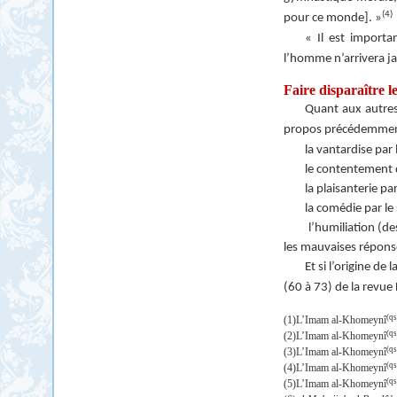
(4)
pour ce monde]. »
« Il est import
l’homme n’arrivera ja
Faire disparaître le
Quant aux autres
propos précédemment
la vantardise par 
le contentement d
la plaisanterie pa
la comédie par le
l’humiliation (de
les mauvaises réponse
Et si l’origine de l
(60 à 73) de la revue 
(qs
(1)L’Imam al-Khomeynî
(qs
(2)L’Imam al-Khomeynî
(qs
(3)L’Imam al-Khomeynî
(qs
(4)L’Imam al-Khomeynî
(qs
(5)L’Imam al-Khomeynî