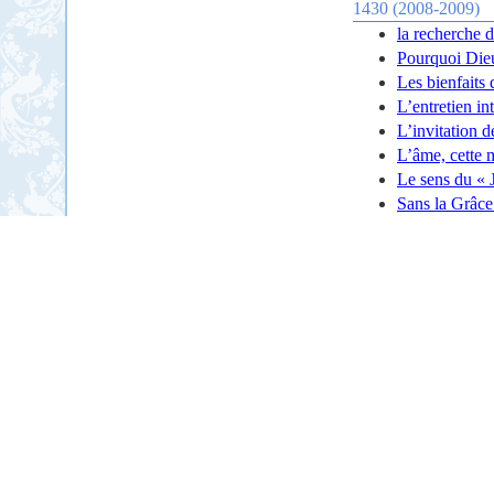
1430 (2008-2009)
la recherche 
Pourquoi Dieu
Les bienfaits 
L’entretien i
L’invitation 
L’âme, cette
Le sens du « 
Sans la Grâce