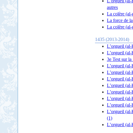
L’orgueil (al-
autres
La colère (al-
La force de l
La colère (al-
1435 (2013-2014)
L’orgueil (al-
L’orgueil (al-
3e Test sur l
L’orgueil (al-
L’orgueil (al
L’orgueil (al-
L’orgueil (al-
L’orgueil (al-
L’orgueil (al-
L’orgueil (al-
L’orgueil (al-
(1)
L’orgueil (al-