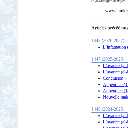
(6)
al-Mahajjah al-Baydâ’
www.lumieres
Articles précédents
1448 (2026-2027)
L’infatuation (
1447 (2025-2026)
L’avarice (al-
L’avarice (al-
Conclusion – 
Appendice (17
Appendice (18
Nouvelle mala
1446 (2024-2025)
L’avarice (al-
L’avarice (al-