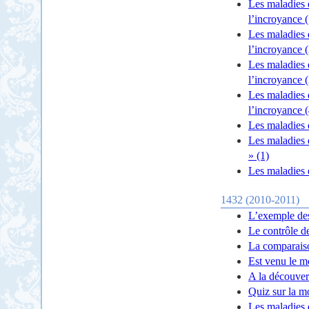
Les maladies 
l’incroyance (
Les maladies 
l’incroyance (
Les maladies 
l’incroyance (
Les maladies 
l’incroyance (
Les maladies 
Les maladies 
» (1)
Les maladies
1432 (2010-2011)
L’exemple des
Le contrôle d
La comparais
Est venu le m
A la découver
Quiz sur la m
Les maladies 