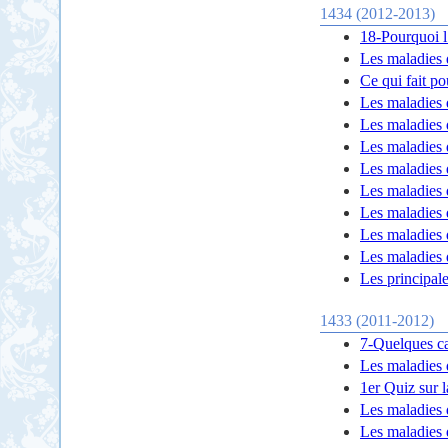
1434 (2012-2013)
18-Pourquoi l’
Les maladies 
Ce qui fait p
Les maladies 
Les maladies 
Les maladies 
Les maladies
Les maladies 
Les maladies 
Les maladies 
Les maladies 
Les principal
1433 (2011-2012)
7-Quelques ca
Les maladies 
1er Quiz sur 
Les maladies 
Les maladies 