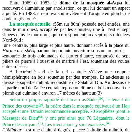
Entre 1969 et 1983, le
dôme de la mosquée al-Aqsa
fut
recouvert d'aluminium par anodisation, ce qui lui donnait un aspect
argenté. En 1983, il retrouva son revêtement d'origine en plomb, de
couleur gris foncé.
La mosquée actuelle
,
(55m sur 80m) possède neuf entrées, une
dans le mur ouest, accaparée par les sionistes, une à l’est et sept
situées dans le mur nord, qui correspondent aux sept nefs orientées
Nord-Sud :
-une centrale, plus large et plus haute, donnant accès à la place du
Haram ash-shérif
par une importante ouverture sous un arc brisé ;
-entourée de trois colonnades de part et d’autre, composée de sept
piliers de pierre à l’ouest et de marbre à l’est, soutenant des voutes
entrecroisées.
A l’extrémité sud de la nef centrale s’élève une coupole
hémisphérique en bois soutenue par des trompes. Et au-dessus se
dresse le superbe mihrab reconstitué de Salah al-Din.
Au-dessus de
la partie nord de l’allée centrale repose un dôme en bois recouvert de
plomb qui culmine à environ 17 mètres de hauteur
.(3)
(p)
Selon un propos rapporté de l'Imam as-Sâdeq
, le tenant du
(p)
Prince des croyants
, la prière dans la mosquée équivaut à un Hajj
accepté et une 'Umrah recommandée acceptée. 70 Prophètes (dont le
(s)
Messager de Dieu
) y ont prié ainsi que 70 Légataires, dont le
(p)
(4)
Prince des croyants
. Les invocations y sont exaucées.
(1)
Minbar
: est une chaire à degrés, placée à droite du mihrâb, du