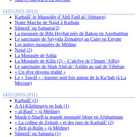
1433 (2011-2012)
Karbalâ’-le Mausolée d’Abû Fadl al-‘Abbas(p)
Notre Marche de Najaf à Karbala
Sâmorâ’ ou Samarra(2)
La mosquée de Bibi Heybat près de Bakou en Azerbaidjan
Le sanctuaire de Sayyida Zeinab(p) au Caire en Egypte
Les autres mosquées de Médine
Najaf (2)
La Mosquée de Sahla
La Mosquée de Kûfa (2) – L’alcôve de l’Imam ‘Alî(p)
Le sanctuaire de Shah Abd-al-‘Azhîm au sud de Téhéran
« Un rêve devenu réalité »
Le « Tawâf » : tourner sept fois autour de la Ka‘bah (à La
Mecque)
1432 (2010-2011)
Karbalâ’ (1)
A Al-Kâzhimayn en Irak (1)
« al-Baqî’ » (à Médine)
Mazâr é-Sharîf-la grande mosquée bleue en Afghanistan
« La colline de Zeinab » et des rues de Karbalâ’ (2)
« Beit al-Ihzân » (à Médine)
Sâmorâ’ ou Samarra (1)