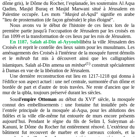
dôme gris), le Dôme du Rocher, l’esplanade, les souterrains Al Aqsa
Qadim, Masjid Buraq et Masjid Marwani situé à Jérusalem en
Palestine occupée. Les mots "
Masjed al-Aqsâ
" signifie en arabe
"lieu de prosternation (de façon générale) le plus éloigné".
Nous avons vu le début de l'histoire de ces lieux lors de la
première partie jusqu'à l'occupation de Jérusalem par les croisés en
l'an 1099 et la transformation de ces lieux par les rois de Jérusalem.
En 1187, Salah al-Din al-Ayyoubi
libéra la ville Jérusalem des
Croisés et reprit le contrôle des lieux saints pour les musulmans. Les
aménagements des Croisés à l'intérieur de la mosquée furent démolis
et le
mihrab
fut mis à découvert ainsi que les calligraphies
(1)
islamiques. Salah al-Din amena un
minbar
construit spécialement
à Damas en vue de la libération de Jérusalem.
Une dernière reconstruction eut lieu en 1217-1218 qui donna à
l'édifice son aspect actuel : une nef centrale, surmontée d'un dôme et
bordée de part et d'autre de trois travées. Ne reste d'ancien que le
mur de la qibla, toujours préservé durant les siècles.
e
Sous
l'empire Ottoman
au début du XVI
siècle, la mosquée
connut des embellissements : une fontaine fut installée près de
l’entrée principale de la mosquée al-Aqsa, pour les ablutions des
fidèles et la ville elle-même fut entourée de murs encore présents
aujourd’hui. Pendant le règne du fils de Selim I, Suleyman al-
Kanuni, le Dôme du Rocher fut entièrement rénové. L’extérieur du
bâtiment fut recouvert de marbre et de carreaux colorés, et la