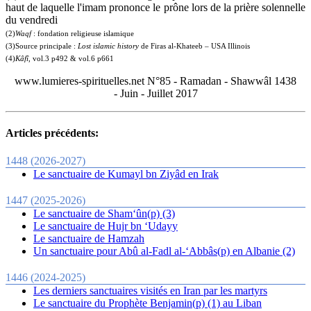
haut de laquelle l'imam prononce le prône lors de la prière solennelle
du vendredi
(2)
Waqf
: fondation religieuse islamique
(3)Source principale :
Lost islamic history
de Firas al-Khateeb – USA Illinois
(4)
Kâfî,
vol.3 p492 & vol.6 p661
www.lumieres-spirituelles.net N°85 - Ramadan - Shawwâl 1438
- Juin - Juillet 2017
Articles précédents:
1448 (2026-2027)
Le sanctuaire de Kumayl bn Ziyâd en Irak
1447 (2025-2026)
Le sanctuaire de Sham‘ûn(p) (3)
Le sanctuaire de Hujr bn ‘Udayy
Le sanctuaire de Hamzah
Un sanctuaire pour Abû al-Fadl al-‘Abbâs(p) en Albanie (2)
1446 (2024-2025)
Les derniers sanctuaires visités en Iran par les martyrs
Le sanctuaire du Prophète Benjamin(p) (1) au Liban