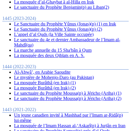
La mosquée d’al-Ghaybat à al-Hilla en Irak
Le sanctuaire du Prophète Benjamin(p) au Liban(2)
1445 (2023-2024)
Le Sanctuaire du Prophète Yûnus (Jonas)(p) (1) en Irak
Le Sanctuaire du Prophète Yûnus (Jonas)(p) (2)
L’appel d’al Quds (la Ville Sainte occupée)
Le sanctuaire du 4e et dernier Ambassadeur de l’Imam al-
Mahdî(qa)
La marche annuelle du 15 Sha'bân à Qum
La mosquée des deux Qiblats en A. S.
1444 (2022-2023)
Al-Abwâ’, en Arabie Saoudite
Le mystère de Mohenjo-Daro (au Pakistan)
La mosquée Burâthâ (en Irak) (1)
La mosquée Burâthâ (en Irak) (2)
Le sanctuaire du Prophète Moussa(p) à Jéricho (Ariha) (1)
Le sanctuaire du Prophète Moussa(p) à Jéricho (Ariha) (2)
1443 (2021-2022)
Un jeune canadien invité à Mashhad par l’Imam ar-Ridâ(p)
lui-même
La mosquée de l’Imam Hassan al-‘Askarî(p) à Jurjân en Iran
Le sanctuaire du Prophète Samuel(p) près d'al-Quds