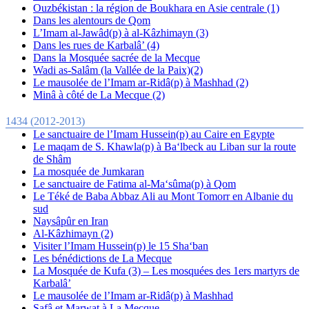
Ouzbékistan : la région de Boukhara en Asie centrale (1)
Dans les alentours de Qom
L’Imam al-Jawâd(p) à al-Kâzhimayn (3)
Dans les rues de Karbalâ’ (4)
Dans la Mosquée sacrée de la Mecque
Wadi as-Salâm (la Vallée de la Paix)(2)
Le mausolée de l’Imam ar-Ridâ(p) à Mashhad (2)
Minâ à côté de La Mecque (2)
1434 (2012-2013)
Le sanctuaire de l’Imam Hussein(p) au Caire en Egypte
Le maqam de S. Khawla(p) à Ba‘lbeck au Liban sur la route
de Shâm
La mosquée de Jumkaran
Le sanctuaire de Fatima al-Ma‘sûma(p) à Qom
Le Téké de Baba Abbaz Ali au Mont Tomorr en Albanie du
sud
Naysâpûr en Iran
Al-Kâzhimayn (2)
Visiter l’Imam Hussein(p) le 15 Sha‘ban
Les bénédictions de La Mecque
La Mosquée de Kufa (3) – Les mosquées des 1ers martyrs de
Karbalâ’
Le mausolée de l’Imam ar-Ridâ(p) à Mashhad
Safâ et Marwat à La Mecque