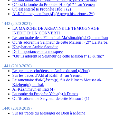
Où est la tombe du Prophète Hûd(p) ? 1-au Yémen
Où est enterré le Prophète Hûd ? (2)
Al-Kâzhimayn en Iraq (4) (Aperçu historique - 2*)
1442 (2020-2021)
LA MARCHE DE ARBA‘INE LE TEMOIGNAGE
INEDIT D’UN CONVERTI
Le sanctuaire de s. Fâtimah al-Ma‘sûmah(p) à Qom en Iran
Qu’ils adorent le Seigneur de cette Maison ! (2)* La Ka‘ba
Khaybar en Arabie Saoudite
De l’importance de la mosquée
"Qu’ils adorent le Seigneur de cette Maison !" (3 & fin)*
1441 (2019-2020)
Les premiers chrétiens en Arabie du sud (début)
Sur les traces d’Ahl al-Kahf -3 - au Yémen
Le sanctuaire d’al-Qâsem(p), fils de l’Imam Moussa al-
Kâzhem(p), en Irak
Al-Kâzhimayn en Iraq (4)
La tombe du Prophète Yehia(p) à Damas
Qu’ils adorent le Seigneur de cette Maison ! (1)
1440 (2018-2019)
Sur les traces du Messager de Dieu à Médine