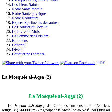
Exemples des grands savants
Les Lieux Saints
Notre Santé morale
Notre Santé physique
Notre Nourriture
Expces Spirituelles des autres
Le Courrier du lecteur
Le Livre du Mois
La Femme dans l'Islam
Entretiens
Éditorial
Divers
Éduquer nos enfants
|
PDF
La Mosquée al-Aqsa (2)
La Mosquée al-Aq
s
a (2)
Le
Haram ash-Shérif
d'al-Quds est un ensemble d’édifices
religieux (144 000 m2) regroupant la Mosquée al-Aq
s
â (ou Qibli au