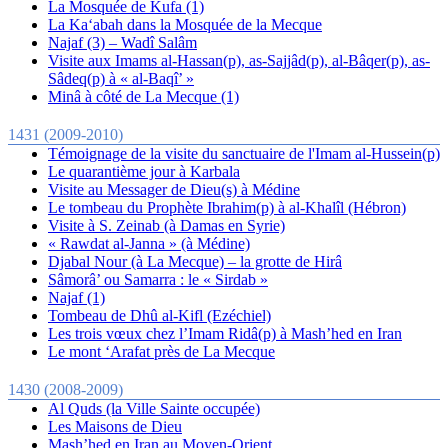
La Mosquée de Kufa (1)
La Ka‘abah dans la Mosquée de la Mecque
Najaf (3) – Wadî Salâm
Visite aux Imams al-Hassan(p), as-Sajjâd(p), al-Bâqer(p), as-
Sâdeq(p) à « al-Baqî’ »
Minâ à côté de La Mecque (1)
1431 (2009-2010)
Témoignage de la visite du sanctuaire de l'Imam al-Hussein(p)
Le quarantième jour à Karbala
Visite au Messager de Dieu(s) à Médine
Le tombeau du Prophète Ibrahim(p) à al-Khalîl (Hébron)
Visite à S. Zeinab (à Damas en Syrie)
« Rawdat al-Janna » (à Médine)
Djabal Nour (à La Mecque) – la grotte de Hirâ
Sâmorâ’ ou Samarra : le « Sirdab »
Najaf (1)
Tombeau de Dhû al-Kifl (Ezéchiel)
Les trois vœux chez l’Imam Ridâ(p) à Mash’hed en Iran
Le mont ‘Arafat près de La Mecque
1430 (2008-2009)
Al Quds (la Ville Sainte occupée)
Les Maisons de Dieu
Mash’hed en Iran au Moyen-Orient