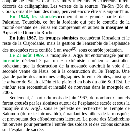
coupole de feuilles d'or. Les murs intérieurs et extérieurs furent
décorés de calligraphies. Les versets de la sourate Ya-Sin (36) du
Coran, ornant le haut des murs, peuvent encore être vus aujourd’hui.
En 1948, les sionistes
occupèrent une grande partie de la
Palestine. Toutefois, ce fut la Jordanie qui prit le contrôle de la
moitié orientale de Jérusalem comprenant en autres
la mosquée al-
Aqsa
et le Dôme du Rocher.
En juin 1967
, les
troupes sionistes
occupèrent Jérusalem et le
reste de la Cisjordanie
, mais
la gestion de l'ensemble de l'esplanade
(2)
des mosquées resta confiée à un
waqf
, sous contrôle jordanien.
Le 21 août 1969
, la mosquée al-Aq
s
a fut endommagée par un
incendie
déclenché par un « extrémiste chrétien » australien
prétextant que la destruction de la mosquée ouvrirait la voie à la
seconde venue de Jésus, ou à la construction du 3e Temple. Une
grande partie des anciennes calligraphies furent détruites, ainsi que
le
minbar
de Salah al-Din et le plafond en bois du côté Sud Est. Le
minbar
sera reconstitué et installé de nouveau dans la mosquée en
2006.
Seulement, à partir du mois de juin 1967, de nombreux tunnels
furent creusés par les sionistes autour de l’esplanade sacrée et sous la
mosquée d’Al-Aq
s
â, sous le prétexte de rechercher le Temple de
Salomon (du reste introuvable), ébranlant les piliers de la mosquée,
et provoquant des effondrements latéraux. La porte des Maghrébins
fut ouverte pour permettre l’entrée des soldats et des colons sionistes
sur l’esplanade sacrée.