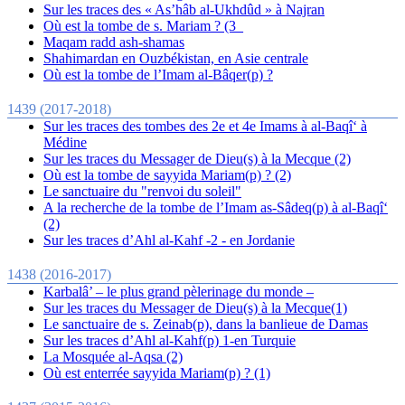
Sur les traces des « As’hâb al-Ukhdûd » à Najran
Où est la tombe de s. Mariam ? (3_
Maqam radd ash-shamas
Shahimardan en Ouzbékistan, en Asie centrale
Où est la tombe de l’Imam al-Bâqer(p) ?
1439 (2017-2018)
Sur les traces des tombes des 2e et 4e Imams à al-Baqî‘ à
Médine
Sur les traces du Messager de Dieu(s) à la Mecque (2)
Où est la tombe de sayyida Mariam(p) ? (2)
Le sanctuaire du "renvoi du soleil"
A la recherche de la tombe de l’Imam as-Sâdeq(p) à al-Baqî‘
(2)
Sur les traces d’Ahl al-Kahf -2 - en Jordanie
1438 (2016-2017)
Karbalâ’ – le plus grand pèlerinage du monde –
Sur les traces du Messager de Dieu(s) à la Mecque(1)
Le sanctuaire de s. Zeinab(p), dans la banlieue de Damas
Sur les traces d’Ahl al-Kahf(p) 1-en Turquie
La Mosquée al-Aqsa (2)
Où est enterrée sayyida Mariam(p) ? (1)