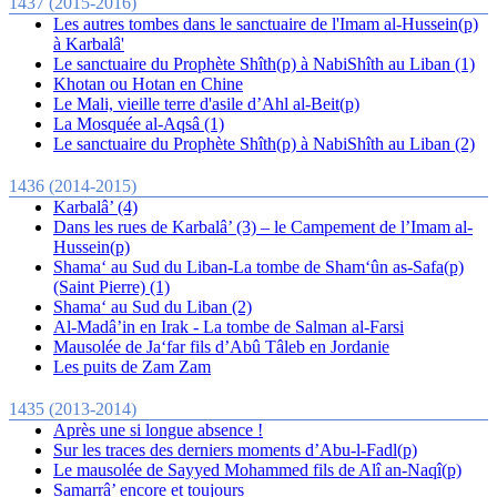
1437 (2015-2016)
Les autres tombes dans le sanctuaire de l'Imam al-Hussein(p)
à Karbalâ'
Le sanctuaire du Prophète Shîth(p) à NabiShîth au Liban (1)
Khotan ou Hotan en Chine
Le Mali, vieille terre d'asile d’Ahl al-Beit(p)
La Mosquée al-Aqsâ (1)
Le sanctuaire du Prophète Shîth(p) à NabiShîth au Liban (2)
1436 (2014-2015)
Karbalâ’ (4)
Dans les rues de Karbalâ’ (3) – le Campement de l’Imam al-
Hussein(p)
Shama‘ au Sud du Liban-La tombe de Sham‘ûn as-Safa(p)
(Saint Pierre) (1)
Shama‘ au Sud du Liban (2)
Al-Madâ’in en Irak - La tombe de Salman al-Farsi
Mausolée de Ja‘far fils d’Abû Tâleb en Jordanie
Les puits de Zam Zam
1435 (2013-2014)
Après une si longue absence !
Sur les traces des derniers moments d’Abu-l-Fadl(p)
Le mausolée de Sayyed Mohammed fils de Alî an-Naqî(p)
Samarrâ’ encore et toujours