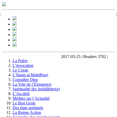
2017-05-25 | Readers 3702 |
La Prière
L’invocation
Le Coran
L’Imam al-Mahdî(qa)
Connaître Dieu
La Voie de l’Éloquence
Spiritualité des Infaillibles(p)
L’Au-delà
Méditer sur l’Actualité
Le Bon Geste
Des états spirituels
La Bonne Action