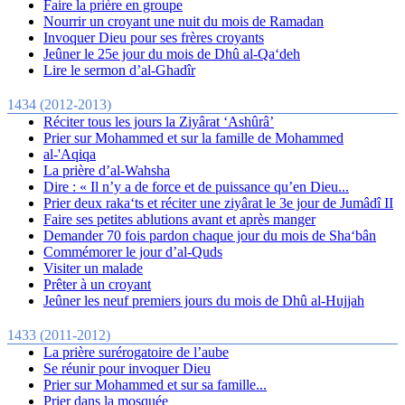
Faire la prière en groupe
Nourrir un croyant une nuit du mois de Ramadan
Invoquer Dieu pour ses frères croyants
Jeûner le 25e jour du mois de Dhû al-Qa‘deh
Lire le sermon d’al-Ghadîr
1434 (2012-2013)
Réciter tous les jours la Ziyârat ‘Ashûrâ’
Prier sur Mohammed et sur la famille de Mohammed
al-'Aqiqa
La prière d’al-Wahsha
Dire : « Il n’y a de force et de puissance qu’en Dieu...
Prier deux raka‘ts et réciter une ziyârat le 3e jour de Jumâdî II
Faire ses petites ablutions avant et après manger
Demander 70 fois pardon chaque jour du mois de Sha‘bân
Commémorer le jour d’al-Quds
Visiter un malade
Prêter à un croyant
Jeûner les neuf premiers jours du mois de Dhû al-Hujjah
1433 (2011-2012)
La prière surérogatoire de l’aube
Se réunir pour invoquer Dieu
Prier sur Mohammed et sur sa famille...
Prier dans la mosquée