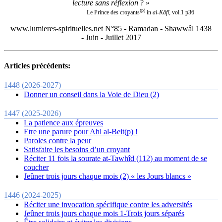
lecture
sans réflexion
? »
(p)
Le Prince des croyants
in
al-Kâfî,
vol.1 p36
www.lumieres-spirituelles.net N°85 - Ramadan - Shawwâl 1438
- Juin - Juillet 2017
Articles précédents:
1448 (2026-2027)
Donner un conseil dans la Voie de Dieu (2)
1447 (2025-2026)
La patience aux épreuves
Etre une parure pour Ahl al-Beit(p) !
Paroles contre la peur
Satisfaire les besoins d’un croyant
Réciter 11 fois la sourate at-Tawhîd (112) au moment de se
coucher
Jeûner trois jours chaque mois (2) « les Jours blancs »
1446 (2024-2025)
Réciter une invocation spécifique contre les adversités
Jeûner trois jours chaque mois 1-Trois jours séparés