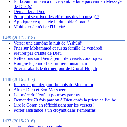
En faisant un bien à un croyant, le faire parvenir au Messager
de Dieu(s)
Demander à Dieu
Pourquoi se priver des effusions des Imams(p) ?
Appliquer ce qui a été lu du noble Coran !
Multiplier de réciter l'Unicité
1439 (2017-2018)
Verser une aumône la nuit de ‘Ashûrâ’
Prier sur Mohammed et sur sa famille, le vendredi
Pleurer par crainte de Dieu
Réflexions sur Dieu à partir de versets coraniques
Rompre le jeûne chez un frère musulman
Prier 2 raka‘ts le dernier jour de Dhû al-Hujjah
1438 (2016-2017)
Jeûner le premier jour du mois de Moharram
Aimer Dieu et Son Messager
La prière de l’enfant pour ses parents
Demander 70 fois pardon à Dieu après la prière de l’aube
Lire le Coran en réfléchissant sur les versets !
Porter assistance à un croyant dans l’embarras
1437 (2015-2016)
C'est l'intention qui compte