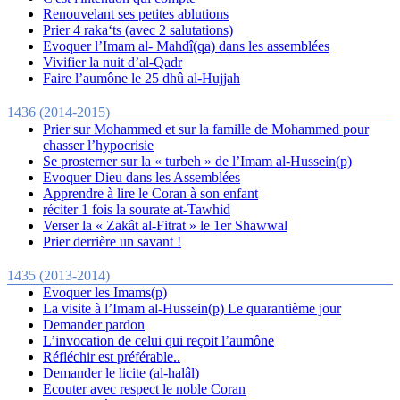
Renouvelant ses petites ablutions
Prier 4 raka‘ts (avec 2 salutations)
Evoquer l’Imam al- Mahdî(qa) dans les assemblées
Vivifier la nuit d’al-Qadr
Faire l’aumône le 25 dhû al-Hujjah
1436 (2014-2015)
Prier sur Mohammed et sur la famille de Mohammed pour
chasser l’hypocrisie
Se prosterner sur la « turbeh » de l’Imam al-Hussein(p)
Evoquer Dieu dans les Assemblées
Apprendre à lire le Coran à son enfant
réciter 1 fois la sourate at-Tawhid
Verser la « Zakât al-Fitrat » le 1er Shawwal
Prier derrière un savant !
1435 (2013-2014)
Evoquer les Imams(p)
La visite à l’Imam al-Hussein(p) Le quarantième jour
Demander pardon
L’invocation de celui qui reçoit l’aumône
Réfléchir est préférable..
Demander le licite (al-halâl)
Ecouter avec respect le noble Coran