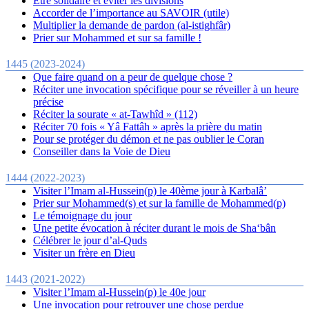
Être solidaire et éviter les divisions
Accorder de l’importance au SAVOIR (utile)
Multiplier la demande de pardon (al-istighfâr)
Prier sur Mohammed et sur sa famille !
1445 (2023-2024)
Que faire quand on a peur de quelque chose ?
Réciter une invocation spécifique pour se réveiller à un heure
précise
Réciter la sourate « at-Tawhîd » (112)
Réciter 70 fois « Yâ Fattâh » après la prière du matin
Pour se protéger du démon et ne pas oublier le Coran
Conseiller dans la Voie de Dieu
1444 (2022-2023)
Visiter l’Imam al-Hussein(p) le 40ème jour à Karbalâ’
Prier sur Mohammed(s) et sur la famille de Mohammed(p)
Le témoignage du jour
Une petite évocation à réciter durant le mois de Sha‘bân
Célébrer le jour d’al-Quds
Visiter un frère en Dieu
1443 (2021-2022)
Visiter l’Imam al-Hussein(p) le 40e jour
Une invocation pour retrouver une chose perdue