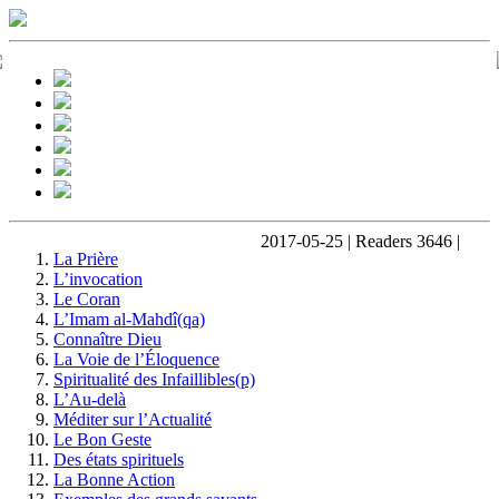
2017-05-25 | Readers 3646 |
La Prière
L’invocation
Le Coran
L’Imam al-Mahdî(qa)
Connaître Dieu
La Voie de l’Éloquence
Spiritualité des Infaillibles(p)
L’Au-delà
Méditer sur l’Actualité
Le Bon Geste
Des états spirituels
La Bonne Action