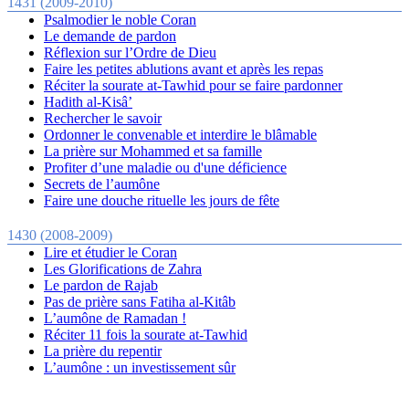
1431 (2009-2010)
Psalmodier le noble Coran
Le demande de pardon
Réflexion sur l’Ordre de Dieu
Faire les petites ablutions avant et après les repas
Réciter la sourate at-Tawhid pour se faire pardonner
Hadith al-Kisâ’
Rechercher le savoir
Ordonner le convenable et interdire le blâmable
La prière sur Mohammed et sa famille
Profiter d’une maladie ou d'une déficience
Secrets de l’aumône
Faire une douche rituelle les jours de fête
1430 (2008-2009)
Lire et étudier le Coran
Les Glorifications de Zahra
Le pardon de Rajab
Pas de prière sans Fatiha al-Kitâb
L’aumône de Ramadan !
Réciter 11 fois la sourate at-Tawhid
La prière du repentir
L’aumône : un investissement sûr