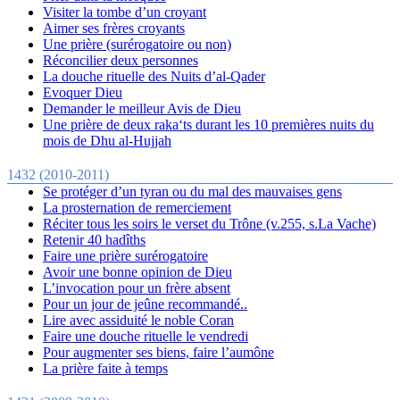
Visiter la tombe d’un croyant
Aimer ses frères croyants
Une prière (surérogatoire ou non)
Réconcilier deux personnes
La douche rituelle des Nuits d’al-Qader
Evoquer Dieu
Demander le meilleur Avis de Dieu
Une prière de deux raka‘ts durant les 10 premières nuits du
mois de Dhu al-Hujjah
1432 (2010-2011)
Se protéger d’un tyran ou du mal des mauvaises gens
La prosternation de remerciement
Réciter tous les soirs le verset du Trône (v.255, s.La Vache)
Retenir 40 hadîths
Faire une prière surérogatoire
Avoir une bonne opinion de Dieu
L’invocation pour un frère absent
Pour un jour de jeûne recommandé..
Lire avec assiduité le noble Coran
Faire une douche rituelle le vendredi
Pour augmenter ses biens, faire l’aumône
La prière faite à temps