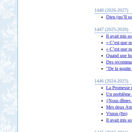
1448 (2026-2027)
Dieu (qu’Il so
1447 (2025-2026)
Il avait mis s
« C’est que n
« C’est que n
Quand une hup
Des recomman
"De la goutte 
1446 (2024-2025)
La Promesse d
Un problème 
{Nous dîmes :
Mes deux Am
Vision (fin)
Il avait mis s