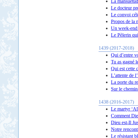
La mansuétude
Le docteur pre
Le convoi cél
Propos de la 
Un week-end 
Le Pèlerin qui
1439 (2017-2018)
Qui d’entre v
Tu as gagné le
Qui est cette
L’attente de 
La porte du re
Sur le chemin
1438 (2016-2017)
Le martyr ‘Al
Comment Dieu
Dieu est-Il Ju
Notre rencont
Le résistant b