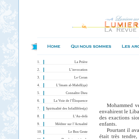
La Prière
L’invocation
Le Coran
L’Imam al-Mahdî(qa)
Connaître Dieu
La Voie de l’Éloquence
Mohammed vena
Spiritualité des Infaillibles(p)
envahirent le Liba
L’Au-delà
des exactions sio
enfants.
Méditer sur l’Actualité
Pourtant il ava
Le Bon Geste
était très tendre