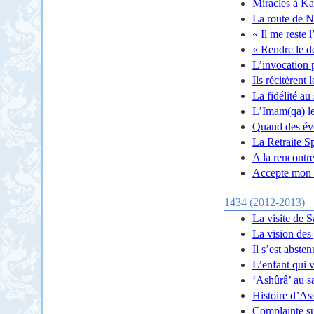
Miracles à Ka
La route de N
« Il me reste 
« Rendre le d
L’invocation 
Ils récitèrent
La fidélité au
L’Imam(qa) l
Quand des évo
La Retraite S
A la rencontre
Accepte mon r
1434 (2012-2013)
La visite de 
La vision des
Il s’est abste
L’enfant qui v
‘Ashûrâ’ au s
Histoire d’As
Complainte s