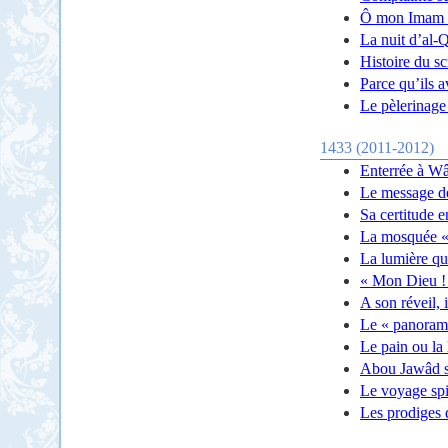
Ô mon Imam 
La nuit d’al-
Histoire du s
Parce qu’ils a
Le pèlerinage
1433 (2011-2012)
Enterrée à W
Le message d
Sa certitude e
La mosquée «
La lumière qu
« Mon Dieu ! 
A son réveil, 
Le « panorama
Le pain ou la
Abou Jawâd su
Le voyage spi
Les prodiges 