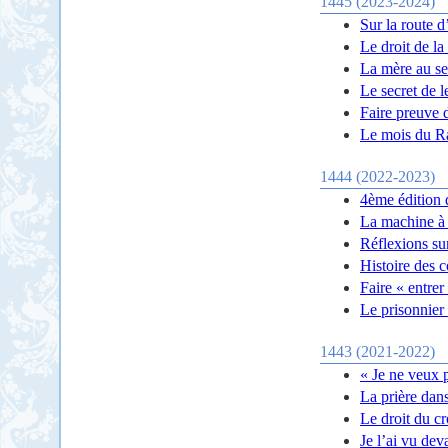
1445 (2023-2024)
Sur la route d
Le droit de la
La mère au se
Le secret de l
Faire preuve 
Le mois du 
1444 (2022-2023)
4ème édition 
La machine à 
Réflexions su
Histoire des 
Faire « entrer
Le prisonnier 
1443 (2021-2022)
« Je ne veux 
La prière dans
Le droit du cr
Je l’ai vu dev