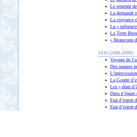
Le repentir d
La demande e
La croyance 
La « présence
La Terre Bie
« Beaucoup de
1430 (2008-2009)
Voyage de l’a
Des nuages grâ
L’intercessio
La Goutte d’
Les « états d
Dieu n’égare 
Etat d’esprit 
Etat d’esprit 