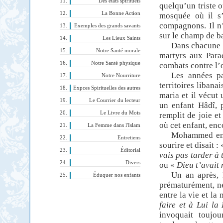
Des états spirituels
quelqu’un triste o
La Bonne Action
mosquée où il s’
compagnons. Il n’
Exemples des grands savants
sur le champ de ba
Les Lieux Saints
Dans chacune de
Notre Santé morale
martyrs aux Paradi
Notre Santé physique
combats contre l’
Les années pa
Notre Nourriture
territoires libanai
Expces Spirituelles des autres
maria et il vécut
Le Courrier du lecteur
un enfant Hâdî, p
Le Livre du Mois
remplit de joie e
où cet enfant, en
La Femme dans l'Islam
Mohammed en fu
Entretiens
sourire et disait :
Éditorial
vais pas tarder à 
Divers
ou «
Dieu t’avait 
Un an après, 
Éduquer nos enfants
prématurément, ne
entre la vie et la 
faire et à Lui l
invoquait toujo