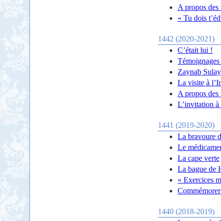
A propos des 
« Tu dois t’é
1442 (2020-2021)
C’était lui !
Témoignages d
Zaynab Sulaym
La visite à l
A propos des v
L’invitation 
1441 (2019-2020)
La bravoure 
Le médicament
La cape verte
La bague de 
« Exercices m
Commémorer e
1440 (2018-2019)