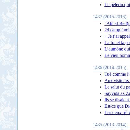
Le pèlerin qui
1437 (2015-2016)
"Ahl al-Beit(p
2d camp famil
« Je t’ai app
La foi et la p
L’aumône qui 
Le vieil homme
1436 (2014-2015)
Tué comme l’
Aux visiteurs
Le salut du pa
Sayyida az-Ze
Ils se disaien
Est-ce que D
Les deux frèr
1435 (2013-2014)