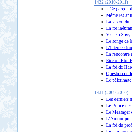
1432 (2010-2011)
« Ce garçon d
Même les anim
La vision du 
La foi inébran
Visite à Sayy
Le songe de l
L’intercession
La rencontre 
Etre un Etre
La foi de Ha
Question de f
Le pèlerinag
1431 (2009-2010)
Les derniers 
Le Prince des 
Le Messager es
L’Amour pour
La foi du pro
Le gardien de