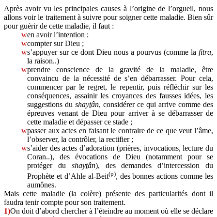
Après avoir vu les principales causes à l’origine de l’orgueil, nous
allons voir le traitement à suivre pour soigner cette maladie. Bien sûr
pour guérir de cette maladie, il faut :
w
en avoir l’intention ;
w
compter sur Dieu ;
w
s’appuyer sur ce dont Dieu nous a pourvus (comme la
fitra
,
la raison..)
w
prendre conscience de la gravité de la maladie, être
convaincu de la nécessité de s’en débarrasser. Pour cela,
commencer par le regret, le repentir, puis réfléchir sur les
conséquences, assainir les croyances des fausses idées, les
suggestions du
shay
t
ân
, considérer ce qui arrive comme des
épreuves venant de Dieu pour arriver à se débarrasser de
cette maladie et dépasser ce stade ;
w
passer aux actes en faisant le contraire de ce que veut l’âme,
l’observer, la contrôler, la rectifier ;
w
s’aider des actes d’adoration (prières, invocations, lecture du
Coran..), des évocations de Dieu (notamment pour se
protéger du
shay
t
ân
), des demandes d’intercession du
(p)
Prophète et d’Ahle al-Beit
, des bonnes actions comme les
aumônes.
Mais cette maladie (la colère) présente des particularités dont il
faudra tenir compte pour son traitement.
1)
On doit d’abord chercher à l’éteindre au moment où elle se déclare