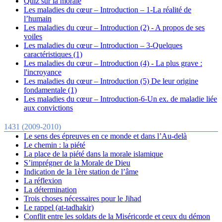
Quiz sur la morale
Les maladies du cœur – Introduction – 1-La réalité de
l’humain
Les maladies du cœur – Introduction (2) - A propos de ses
voiles
Les maladies du cœur – Introduction – 3-Quelques
caractéristiques (1)
Les maladies du cœur – Introduction (4) - La plus grave :
l'incroyance
Les maladies du cœur – Introduction (5) De leur origine
fondamentale (1)
Les maladies du cœur – Introduction-6-Un ex. de maladie liée
aux convictions
1431 (2009-2010)
Le sens des épreuves en ce monde et dans l’Au-delà
Le chemin : la piété
La place de la piété dans la morale islamique
S’imprégner de la Morale de Dieu
Indication de la 1ère station de l’âme
La réflexion
La détermination
Trois choses nécessaires pour le Jihad
Le rappel (at-tadhakir)
Conflit entre les soldats de la Miséricorde et ceux du démon