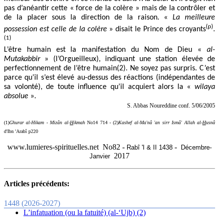
pas d’anéantir cette « force de la colère » mais de la contrôler et
de la placer sous la direction de la raison. «
La meilleure
(p)
possession est celle de la colère
» disait le Prince des croyants
.
(1)
L’être humain est la manifestation du Nom de Dieu «
al-
Mutakabbir
» (l’Orgueilleux), indiquant une station élevée de
perfectionnement de l’être humain(2). Ne soyez pas surpris.
C’est
parce qu’il s’est élevé au-dessus des réactions (indépendantes de
sa volonté), de toute influence qu’il acquiert alors la «
wilaya
absolue
».
S. Abbas Noureddine conf. 5/06/2005
(1)
Ghurar al-Hikam
-
Mizân al-
H
ikmah
No14 714 - (2)
Kashef al-Ma'nâ 'an sirr Ismâ' Allah al-
H
usnâ
d'Ibn 'Arabî p220
www.lumieres-spirituelles.net No82 -
-
Rabî 'I & II 1438
Décembre-
2017
Janvier
Articles précédents:
1448 (2026-2027)
L’infatuation (ou la fatuité) (al-‘Ujb) (2)