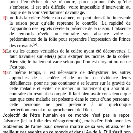
pour l’empêcher de se répandre, parce qu’une fois qu’elle
s’embrase, il est très difficile, voire impossible d’intervenir, au
risque de la voir s’enflammer davantage.
2)
Une fois la colère éteinte ou calmée, on peut alors faire intervenir
la raison pour qu’elle reprenne le contrôle. La rapidité de
l’apparition des regrets révèle la présence de la raison. L’absence
de remords révèle au contraire son absence voire la
prédominance de la folie pour reprendre l’expression du Prince
(p)
des croyants
.
3)
La ou les causes véritables de la colère ayant été découvertes, il
faut travailler sur elle(s) pour extirper les racines de la colère.
Bien sûr, le traitement varie selon que l’on est croyant ou on ne
l’est pas.
4)
En même temps, il est nécessaire de démystifier les autres
approches de la colère et de mettre en évidence leurs
défaillances, pour ne pas continuer à se leurrer sur la gravité de
cette maladie et éviter de mener un traitement qui aboutit au
contraire du résultat escompté. Il faut bien avoir conscience que
tant que cette maladie est présente dans le cœur d’une personne,
cette personne ne peut prétendre à un quelconque
perfectionnement ni rapprochement de Dieu.
L’objectif de l’être humain en ce monde n’est pas le repos,
l’aisance (ici la fuite des désagréments), mais d’en finir avec les
problèmes de l’âme pour devenir maître de sa vie, et assurer le
meilleur des avenirs en ce monde et dans l’Au-delà. Et il s’agit non