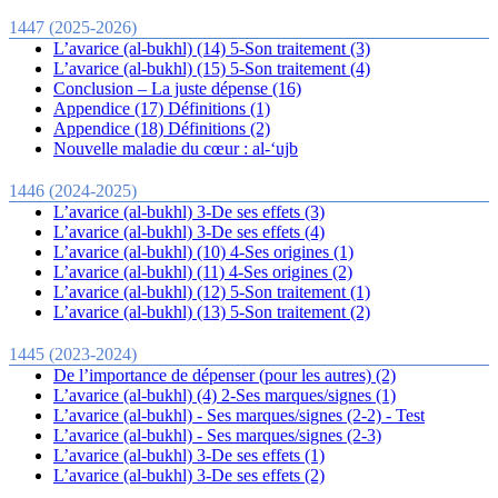
1447 (2025-2026)
L’avarice (al-bukhl) (14) 5-Son traitement (3)
L’avarice (al-bukhl) (15) 5-Son traitement (4)
Conclusion – La juste dépense (16)
Appendice (17) Définitions (1)
Appendice (18) Définitions (2)
Nouvelle maladie du cœur : al-‘ujb
1446 (2024-2025)
L’avarice (al-bukhl) 3-De ses effets (3)
L’avarice (al-bukhl) 3-De ses effets (4)
L’avarice (al-bukhl) (10) 4-Ses origines (1)
L’avarice (al-bukhl) (11) 4-Ses origines (2)
L’avarice (al-bukhl) (12) 5-Son traitement (1)
L’avarice (al-bukhl) (13) 5-Son traitement (2)
1445 (2023-2024)
De l’importance de dépenser (pour les autres) (2)
L’avarice (al-bukhl) (4) 2-Ses marques/signes (1)
L’avarice (al-bukhl) - Ses marques/signes (2-2) - Test
L’avarice (al-bukhl) - Ses marques/signes (2-3)
L’avarice (al-bukhl) 3-De ses effets (1)
L’avarice (al-bukhl) 3-De ses effets (2)