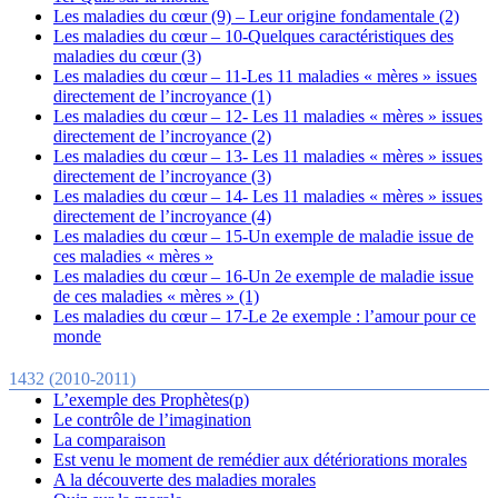
Les maladies du cœur (9) – Leur origine fondamentale (2)
Les maladies du cœur – 10-Quelques caractéristiques des
maladies du cœur (3)
Les maladies du cœur – 11-Les 11 maladies « mères » issues
directement de l’incroyance (1)
Les maladies du cœur – 12- Les 11 maladies « mères » issues
directement de l’incroyance (2)
Les maladies du cœur – 13- Les 11 maladies « mères » issues
directement de l’incroyance (3)
Les maladies du cœur – 14- Les 11 maladies « mères » issues
directement de l’incroyance (4)
Les maladies du cœur – 15-Un exemple de maladie issue de
ces maladies « mères »
Les maladies du cœur – 16-Un 2e exemple de maladie issue
de ces maladies « mères » (1)
Les maladies du cœur – 17-Le 2e exemple : l’amour pour ce
monde
1432 (2010-2011)
L’exemple des Prophètes(p)
Le contrôle de l’imagination
La comparaison
Est venu le moment de remédier aux détériorations morales
A la découverte des maladies morales