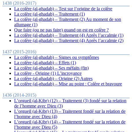
1438 (2016-2017)
La colère (al-ghadab) – Test sur l’origine de la colère
La colère (al-ghadab) – Traitement (1)
La colère (al-ghadab) – Traitement (2) Au moment de son
allumage (1)
Que faire (ou ne pas faire) quand on est en colère ?
La colère (al-ghadab) – Traitement (4) Après l’accalmie (1)
La colère (al-ghadab) – Traitement (4) Après l’accalmie (2)
1437 (2015-2016)
La colère (al-ghadab) – Signes ou symptômes
La colère (al-ghadab) – Effets (1)
La colère (al-ghadab) – Ses méfaits (fin)
La colère - Origine (1) L’incroyance
La colère (al-ghadab) – Origine (2) Autres
La colère (al-ghadab) – Mise au point : Colère et bravoure
1436 (2014-2015)
L’orgueil (al-Kibr) (12) – Traitement (3) fondé sur la relation
de l’homme avec Dieu (3)
L’orgueil (al-Kibr) (13) – Traitement fondé sur la relation de
l’homme avec Dieu (4)
L’orgueil (al-Kibr) (14) – Traitement fondé sur la relation de
l’homme avec Dieu (5)