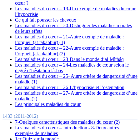
cœur ?
Les maladies du cœur – 19-Un exemple de maladies du cœur,
l’hypocrisie
Ce qui fait pousser les cheveux
Les maladies du cœur – 20-Distinguer les maladies morales
de leurs effets
Les maladies du cœur – 21-Autre exemple de maladie :
l’orgueil (at-takabbur) (1)
Les maladies du cœur – 22-Autre exemple de maladie :
l’orgueil (at-takabbur) (2)
Les maladies du cœur – 23-Dans le monde d’al-Mîthâq
Les maladies du cœur – 24-Les maladies de cœur selon le
degré d’hésitation là-bas
Les maladies du cœur – 25- Autre critère de dangerosité d’une
maladie (1)
Les maladies du cœur – 26-L’hypocrisie et l’ostentation
Les maladies du cœur – 27- Autre critère de dangerosité d’une
maladie (2)
Les principales maladies du cœur
1433 (2011-2012)
7-Quelques caractéristiques des maladies du cœur (2)
Les maladies du cœur – Introduction - 8-Deux autres
exemples de maladies
1er Quiz sur la morale