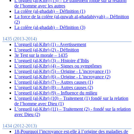
L’orgueil (al-Kibr) (15) – Le traitement fondé sur la relation
de l’homme avec les autres
La colère (al-ghadab) – Définition (1)
La force de la colère (al-quwah al-ghadabiyyah) – Définition
(2)
La colère (al-ghadab) – Définition (3)
1435 (2013-2014)
L’orgueil (al-Kibr) (1) - Avertissement
L’orgueil (al-Kibr) (2) - Définition
3e Test sur la morale – 1435
L’orgueil (al-Kibr) (3) – Histoire d’Iblis
L’orgueil (al-Kibr) (4) – Signes ou symptômes
L’orgueil (al-Kibr) (5) – Origine - L’incroyance (1)
L’orgueil (al-Kibr) (6) – Origine - L’incroyance (2)
L’orgueil (al-Kibr) (7) – Autres causes (1)
L’orgueil (al-Kibr) (8) – Autres causes (2)
L’orgueil (al-Kibr) (9) – Influence du milieu
L’orgueil (al-Kibr) (10) – Traitement (1) fondé sur la relation
de l’homme avec Dieu (1)
L’orgueil (al-Kibr) (11) – Traitement (2) - fondé sur la relation
avec Dieu (2)
1434 (2012-2013)
18-Pourquoi l’incroyance est-elle à l’origine des maladies de