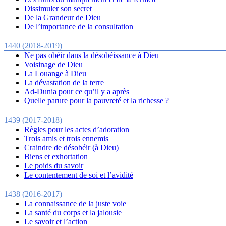
Dissimuler son secret
De la Grandeur de Dieu
De l’importance de la consultation
1440 (2018-2019)
Ne pas obéir dans la désobéissance à Dieu
Voisinage de Dieu
La Louange à Dieu
La dévastation de la terre
Ad-Dunia pour ce qu’il y a après
Quelle parure pour la pauvreté et la richesse ?
1439 (2017-2018)
Règles pour les actes d’adoration
Trois amis et trois ennemis
Craindre de désobéir (à Dieu)
Biens et exhortation
Le poids du savoir
Le contentement de soi et l’avidité
1438 (2016-2017)
La connaissance de la juste voie
La santé du corps et la jalousie
Le savoir et l’action