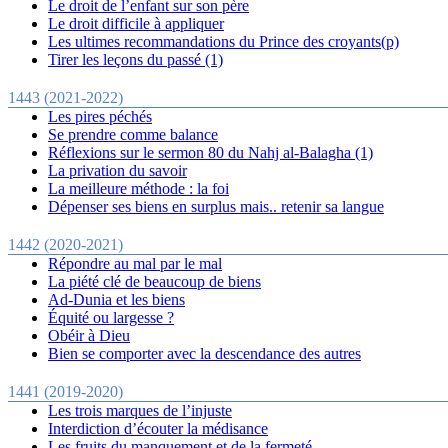
Le droit de l’enfant sur son père
Le droit difficile à appliquer
Les ultimes recommandations du Prince des croyants(p)
Tirer les leçons du passé (1)
1443 (2021-2022)
Les pires péchés
Se prendre comme balance
Réflexions sur le sermon 80 du Nahj al-Balagha (1)
La privation du savoir
La meilleure méthode : la foi
Dépenser ses biens en surplus mais.. retenir sa langue
1442 (2020-2021)
Répondre au mal par le mal
La piété clé de beaucoup de biens
Ad-Dunia et les biens
Équité ou largesse ?
Obéir à Dieu
Bien se comporter avec la descendance des autres
1441 (2019-2020)
Les trois marques de l’injuste
Interdiction d’écouter la médisance
Les fruits du manquement et de la fermeté