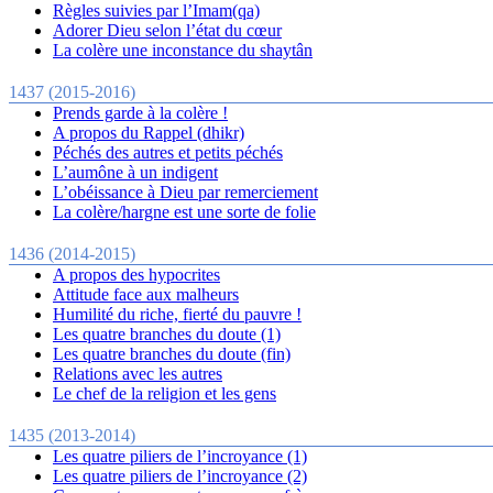
Règles suivies par l’Imam(qa)
Adorer Dieu selon l’état du cœur
La colère une inconstance du shaytân
1437 (2015-2016)
Prends garde à la colère !
A propos du Rappel (dhikr)
Péchés des autres et petits péchés
L’aumône à un indigent
L’obéissance à Dieu par remerciement
La colère/hargne est une sorte de folie
1436 (2014-2015)
A propos des hypocrites
Attitude face aux malheurs
Humilité du riche, fierté du pauvre !
Les quatre branches du doute (1)
Les quatre branches du doute (fin)
Relations avec les autres
Le chef de la religion et les gens
1435 (2013-2014)
Les quatre piliers de l’incroyance (1)
Les quatre piliers de l’incroyance (2)