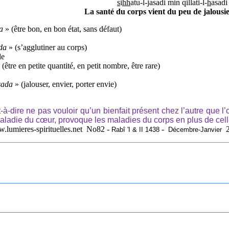
s
i
hh
atu
-l-jasadi min qillati-l-
h
asadi
La santé du corps vient du peu de jalousi
a
» (être bon, en bon état, sans défaut)
ida
» (s’agglutiner au corps)
le
(être en petite quantité, en petit nombre, être rare)
sada
» (jalouser, envier, porter envie)
t-à-dire ne pas vouloir qu’un bienfait présent chez l’autre que l’
 maladie du cœur, provoque les maladies du corps en plus de cel
.lumieres-spirituelles.net No82 -
-
Rabî 'I & II 1438
Décembre-Janvier