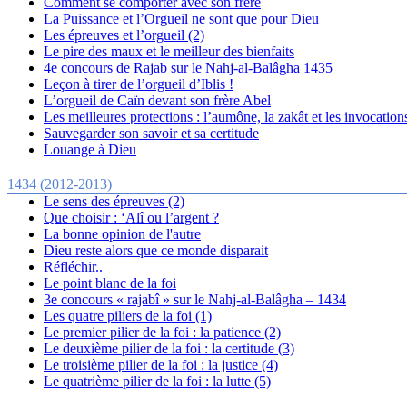
Comment se comporter avec son frère
La Puissance et l’Orgueil ne sont que pour Dieu
Les épreuves et l’orgueil (2)
Le pire des maux et le meilleur des bienfaits
4e concours de Rajab sur le Nahj-al-Balâgha 1435
Leçon à tirer de l’orgueil d’Iblis !
L’orgueil de Caïn devant son frère Abel
Les meilleures protections : l’aumône, la zakât et les invocation
Sauvegarder son savoir et sa certitude
Louange à Dieu
1434 (2012-2013)
Le sens des épreuves (2)
Que choisir : ‘Alî ou l’argent ?
La bonne opinion de l'autre
Dieu reste alors que ce monde disparait
Réfléchir..
Le point blanc de la foi
3e concours « rajabî » sur le Nahj-al-Balâgha – 1434
Les quatre piliers de la foi (1)
Le premier pilier de la foi : la patience (2)
Le deuxième pilier de la foi : la certitude (3)
Le troisième pilier de la foi : la justice (4)
Le quatrième pilier de la foi : la lutte (5)