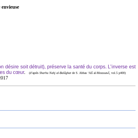
e envieuse
on désire soit détruit), préserve la santé du corps. L’inverse est
les du cœur
.
(d’après
Sharhu Nahj al-Balâghat
de S. Abbas ‘Alî al-Moussawî, vol.5 p400)
2017