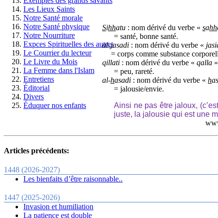
Exemples des grands savants
Les Lieux Saints
Notre Santé morale
Notre Santé physique
S
i
hh
atu
:
nom dérivé du verbe «
s
a
hh
Notre Nourriture
= santé, bonne santé.
Expces Spirituelles des autres
al-jasadi
: nom dérivé du verbe «
jas
Le Courrier du lecteur
= corps comme substance corporel
Le Livre du Mois
qillati
: nom dérivé du verbe «
qalla
» 
La Femme dans l'Islam
= peu, rareté.
Entretiens
al-
h
asadi
: nom dérivé du verbe «
h
a
Éditorial
= jalousie/envie.
Divers
Ainsi ne pas être jaloux, (c’es
Éduquer nos enfants
juste, la jalousie qui est une
www
Articles précédents:
1448 (2026-2027)
Les bienfaits d’être raisonnable..
1447 (2025-2026)
Invasion et humiliation
La patience est double