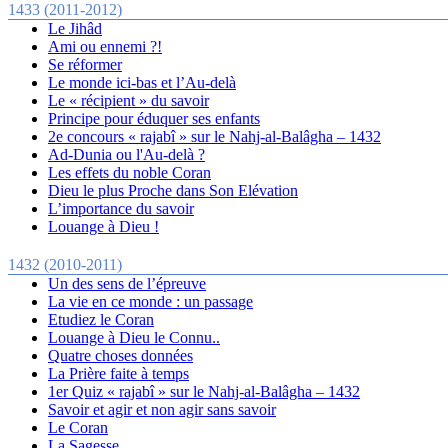
1433 (2011-2012)
Le Jihâd
Ami ou ennemi ?!
Se réformer
Le monde ici-bas et l’Au-delà
Le « récipient » du savoir
Principe pour éduquer ses enfants
2e concours « rajabî » sur le Nahj-al-Balâgha – 1432
Ad-Dunia ou l'Au-delà ?
Les effets du noble Coran
Dieu le plus Proche dans Son Elévation
L’importance du savoir
Louange à Dieu !
1432 (2010-2011)
Un des sens de l’épreuve
La vie en ce monde : un passage
Etudiez le Coran
Louange à Dieu le Connu..
Quatre choses données
La Prière faite à temps
1er Quiz « rajabî » sur le Nahj-al-Balâgha – 1432
Savoir et agir et non agir sans savoir
Le Coran
La Sagesse