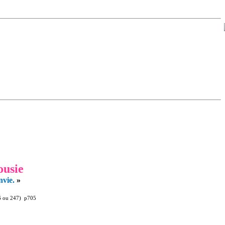
ousie
nvie
.
»
6 ou 247) p705