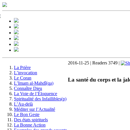
2016-11-25 | Readers 3749 |
La Prière
L’invocation
Le Coran
La santé du corps et la jal
L’Imam al-Mahdî(qa)
Connaître Dieu
La Voie de l’Éloquence
Spiritualité des Infaillibles(p)
L’Au-delà
Méditer sur l’Actualité
Le Bon Geste
Des états spirituels
La Bonne Action