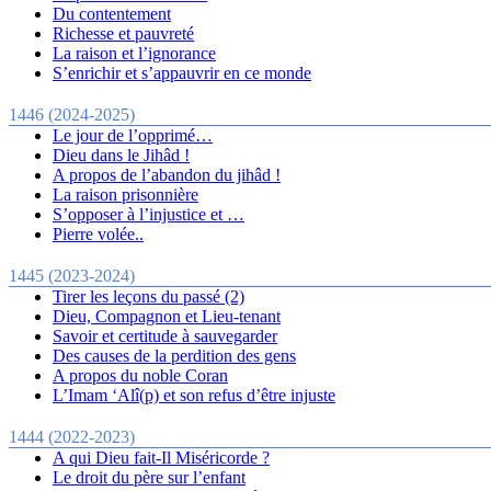
Du contentement
Richesse et pauvreté
La raison et l’ignorance
S’enrichir et s’appauvrir en ce monde
1446 (2024-2025)
Le jour de l’opprimé…
Dieu dans le Jihâd !
A propos de l’abandon du jihâd !
La raison prisonnière
S’opposer à l’injustice et …
Pierre volée..
1445 (2023-2024)
Tirer les leçons du passé (2)
Dieu, Compagnon et Lieu-tenant
Savoir et certitude à sauvegarder
Des causes de la perdition des gens
A propos du noble Coran
L’Imam ‘Alî(p) et son refus d’être injuste
1444 (2022-2023)
A qui Dieu fait-Il Miséricorde ?
Le droit du père sur l’enfant