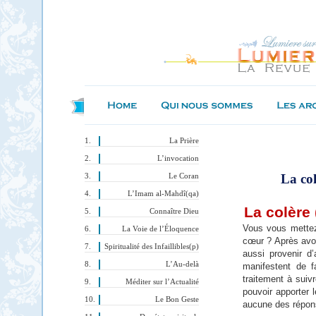
La Prière
L’invocation
La col
Le Coran
L’Imam al-Mahdî(qa)
La colère 
Connaître Dieu
Vous vous mettez
La Voie de l’Éloquence
cœur ? Après avoir
Spiritualité des Infaillibles(p)
aussi provenir d
L’Au-delà
manifestent de f
traitement à suivr
Méditer sur l’Actualité
pouvoir apporter l
Le Bon Geste
aucune des répons