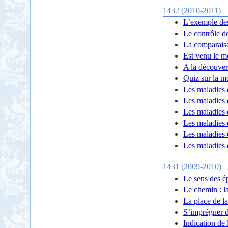
1432 (2010-2011)
L’exemple des
Le contrôle d
La comparais
Est venu le m
A la découver
Quiz sur la m
Les maladies 
Les maladies 
Les maladies 
Les maladies d
Les maladies 
Les maladies 
1431 (2009-2010)
Le sens des é
Le chemin : la
La place de la
S’imprégner d
Indication de 