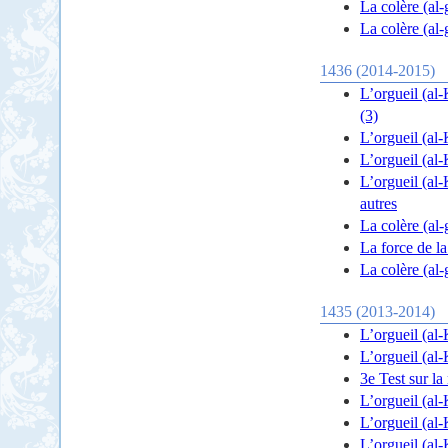
La colère (al
La colère (al
1436 (2014-2015)
L’orgueil (al-
(3)
L’orgueil (al-
L’orgueil (al-
L’orgueil (al-
autres
La colère (al-
La force de l
La colère (al-
1435 (2013-2014)
L’orgueil (al-
L’orgueil (al-
3e Test sur l
L’orgueil (al-
L’orgueil (al
L’orgueil (al-