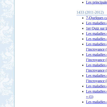
Les principal
1433 (2011-2012)
7-Quelques ca
Les maladies 
1er Quiz sur 
Les maladies 
Les maladies 
Les maladies 
l’incroyance (
Les maladies 
l’incroyance (
Les maladies 
l’incroyance (
Les maladies 
l’incroyance (
Les maladies 
Les maladies 
» (1)
Les maladies