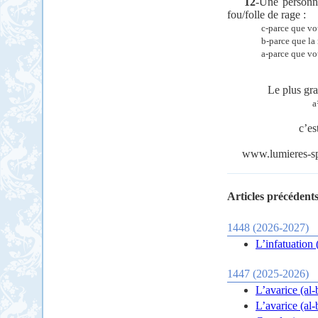
12
-Une personn
fou/folle de rage :
c-parce que vo
b-parce que la
a-parce que vo
Le plus gra
a
c’es
www.lumieres-sp
Articles précédents
1448 (2026-2027)
L’infatuation (
1447 (2025-2026)
L’avarice (al-
L’avarice (al-