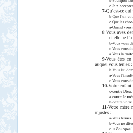
b-Pourquoi Die
c-Je n’accepter
7
-Qu’est-ce qui 
b-Que l’on vou
c-Que les chos
a-Quand vous a
8
-Vous avez dem
et elle ne l’a 
b-Vous vous di
c-Vous vous d
a-Vous la trait
9
-Vous êtes en
auquel vous teniez :
b-Vous lui dem
a-Vous l’insult
c-Vous vous d
10
-Votre enfant
c-contre Dieu.
a-contre le mé
b-contre votre 
11
-Votre mère n
injustes :
a-Vous fermez 
b-Vous ne dites
c- «
Pourquoi D