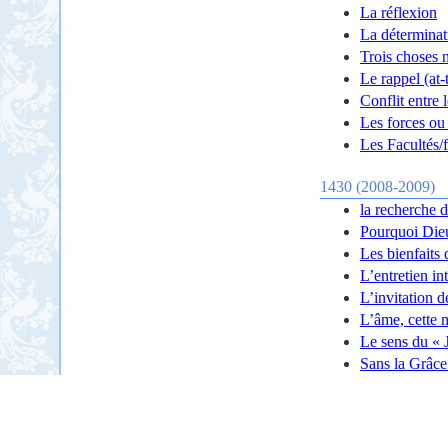
La réflexion
La déterminat
Trois choses n
Le rappel (at-
Conflit entre 
Les forces ou 
Les Facultés/f
1430 (2008-2009)
la recherche 
Pourquoi Dieu
Les bienfaits 
L’entretien i
L’invitation 
L’âme, cette
Le sens du « 
Sans la Grâce