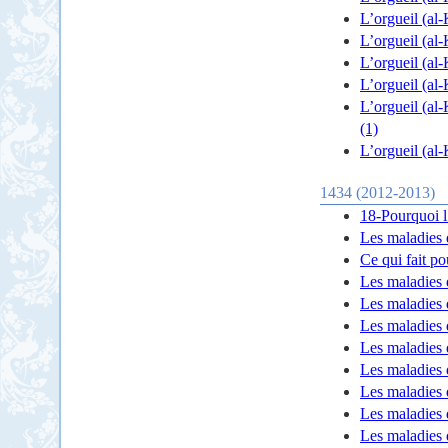
L’orgueil (al-
L’orgueil (al-
L’orgueil (al-
L’orgueil (al-
L’orgueil (al-
(1)
L’orgueil (al-
1434 (2012-2013)
18-Pourquoi l’
Les maladies 
Ce qui fait p
Les maladies 
Les maladies 
Les maladies 
Les maladies
Les maladies 
Les maladies 
Les maladies 
Les maladies 