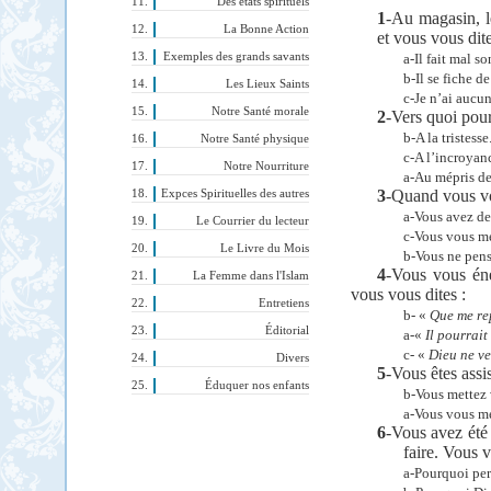
Des états spirituels
1
-Au magasin, l
La Bonne Action
et vous vous dite
Exemples des grands savants
a-Il fait mal s
b-Il se fiche d
Les Lieux Saints
c-Je n’ai aucun
Notre Santé morale
2
-Vers quoi pour
b-A la tristesse
Notre Santé physique
c-A l’incroyan
Notre Nourriture
a-Au mépris de
3
-Quand vous vo
Expces Spirituelles des autres
a-Vous avez de
Le Courrier du lecteur
c-Vous vous me
Le Livre du Mois
b-Vous ne pens
4
-Vous vous én
La Femme dans l'Islam
vous vous dites :
Entretiens
b- «
Que me rep
Éditorial
a-«
Il pourrait 
c- «
Dieu ne ve
Divers
5
-Vous êtes assi
Éduquer nos enfants
b-Vous mettez v
a-Vous vous met
6
-Vous avez été 
faire. Vous v
a-Pourquoi per