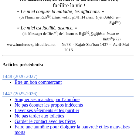
facilite la vie !
«
Le miel conjure la maladie, les afflictions.
»
(p)
(de l’Imam as-Ri
d
â
,
Bi
h
âr
, vol.73 p141 H4 citant ‘
Uyûn Akhbâr ar-
(p)
Ri
d
â
)
«
Le miel est facilité, aisance.
»
(s)
(p)
(du Messager de Dieu
, de l’Imam as-Ri
d
â
,
S
a
h
îfah al-Imam ar-
(p)
Ri
d
â
p 72)
www.lumieres-spirituelles
.
net
N
o
78
-
Rajab-Sha'ban 1437 –
Avril-Mai
2016
Articles précédents:
1448 (2026-2027)
Être un bon commerçant
1447 (2025-2026)
Soigner ses malades par l’aumône
Ne pas écouter les propos indécents
Laver ses vêtements et les purifier
Ne pas tarder aux toilettes
Garder le contact avec les frères
Faire une aumône pour éloigner la pauvreté et les mauvaises
morts