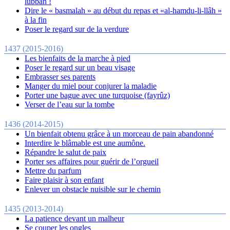
lubbân !
Dire le « basmalah » au début du repas et «al-hamdu-li-llâh »
à la fin
Poser le regard sur de la verdure
1437 (2015-2016)
Les bienfaits de la marche à pied
Poser le regard sur un beau visage
Embrasser ses parents
Manger du miel pour conjurer la maladie
Porter une bague avec une turquoise (fayrûz)
Verser de l’eau sur la tombe
1436 (2014-2015)
Un bienfait obtenu grâce à un morceau de pain abandonné
Interdire le blâmable est une aumône.
Répandre le salut de paix
Porter ses affaires pour guérir de l’orgueil
Mettre du parfum
Faire plaisir à son enfant
Enlever un obstacle nuisible sur le chemin
1435 (2013-2014)
La patience devant un malheur
Se couper les ongles