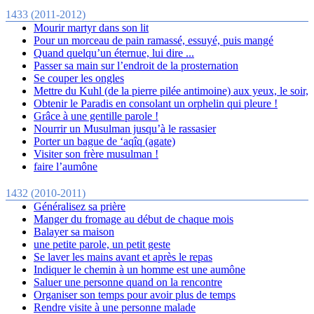
1433 (2011-2012)
Mourir martyr dans son lit
Pour un morceau de pain ramassé, essuyé, puis mangé
Quand quelqu’un éternue, lui dire ...
Passer sa main sur l’endroit de la prosternation
Se couper les ongles
Mettre du Kuhl (de la pierre pilée antimoine) aux yeux, le soir,
Obtenir le Paradis en consolant un orphelin qui pleure !
Grâce à une gentille parole !
Nourrir un Musulman jusqu’à le rassasier
Porter un bague de ‘aqîq (agate)
Visiter son frère musulman !
faire l’aumône
1432 (2010-2011)
Généralisez sa prière
Manger du fromage au début de chaque mois
Balayer sa maison
une petite parole, un petit geste
Se laver les mains avant et après le repas
Indiquer le chemin à un homme est une aumône
Saluer une personne quand on la rencontre
Organiser son temps pour avoir plus de temps
Rendre visite à une personne malade