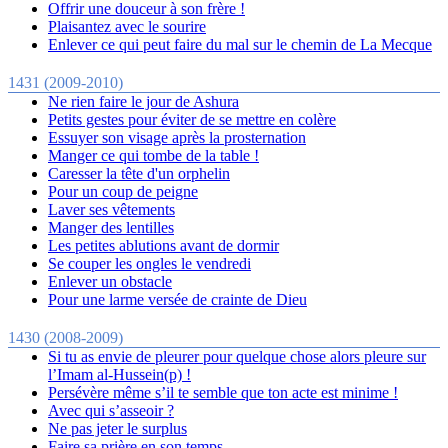
Offrir une douceur à son frère !
Plaisantez avec le sourire
Enlever ce qui peut faire du mal sur le chemin de La Mecque
1431 (2009-2010)
Ne rien faire le jour de Ashura
Petits gestes pour éviter de se mettre en colère
Essuyer son visage après la prosternation
Manger ce qui tombe de la table !
Caresser la tête d'un orphelin
Pour un coup de peigne
Laver ses vêtements
Manger des lentilles
Les petites ablutions avant de dormir
Se couper les ongles le vendredi
Enlever un obstacle
Pour une larme versée de crainte de Dieu
1430 (2008-2009)
Si tu as envie de pleurer pour quelque chose alors pleure sur
l’Imam al-Hussein(p) !
Persévère même s’il te semble que ton acte est minime !
Avec qui s’asseoir ?
Ne pas jeter le surplus
Faire sa prière en son temps