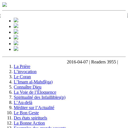
2016-04-07 | Readers 3955 |
La Prière
L’invocation
Le Coran
L’Imam al-Mahdî(qa)
Connaître Dieu
La Voie de l’Éloquence
Spiritualité des Infaillibles(p)
L’Au-delà
Méditer sur l’Actualité
Le Bon Geste
Des états spirituels
La Bonne Action