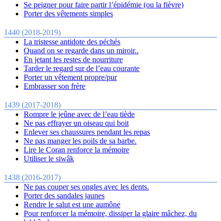
Se peigner pour faire partir l’épidémie (ou la fièvre)
Porter des vêtements simples
1440 (2018-2019)
La tristesse antidote des péchés
Quand on se regarde dans un miroir..
En jetant les restes de nourriture
Tarder le regard sur de l’eau courante
Porter un vêtement propre/pur
Embrasser son frère
1439 (2017-2018)
Rompre le jeûne avec de l’eau tiède
Ne pas effrayer un oiseau qui boit
Enlever ses chaussures pendant les repas
Ne pas manger les poils de sa barbe.
Lire le Coran renforce la mémoire
Utiliser le siwâk
1438 (2016-2017)
Ne pas couper ses ongles avec les dents.
Porter des sandales jaunes
Rendre le salut est une aumône
Pour renforcer la mémoire, dissiper la glaire mâchez, du