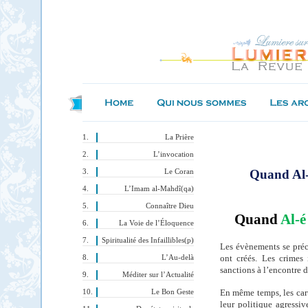
La Prière
L’invocation
Quand Al-
Le Coran
L’Imam al-Mahdî(qa)
Connaître Dieu
Quand
Al-
La Voie de l’Éloquence
Spiritualité des Infaillibles(p)
Les évènements se préci
ont créés. Les crimes 
L’Au-delà
sanctions à l’encontre 
Méditer sur l’Actualité
En même temps, les cart
Le Bon Geste
leur politique agressi