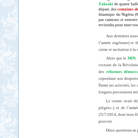
Zakzaki
de quatre ball
départ, des
centaines d
Islamique du Nigéria (M
par camions et enterrer
reviendra pour raser to
Aux dernières nouve
l’armée nigériane) et 
crime et incitation à la 
Alors que le
MIN
,
victoire de la Révoluti
des
réformes démocra
cependant son despotism
Parmi ses activités, l
longues processions att
Le centre avait dé
piégées..) et de l’armé
25/7/2014, dont trois fi
pouvoir.
Deux questions se 