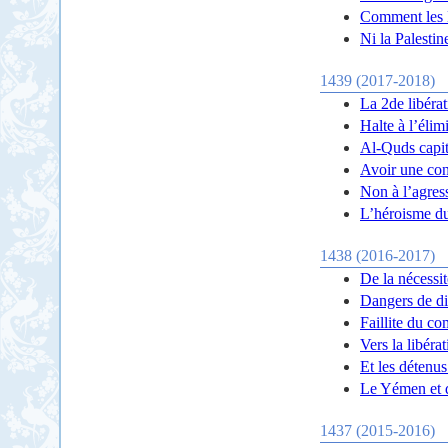
Comment les E
Ni la Palestin
1439 (2017-2018)
La 2de libéra
Halte à l’éli
Al-Quds capita
Avoir une con
Non à l’agress
L’héroisme du
1438 (2016-2017)
De la nécessi
Dangers de di
Faillite du co
Vers la libéra
Et les détenus
Le Yémen et d
1437 (2015-2016)