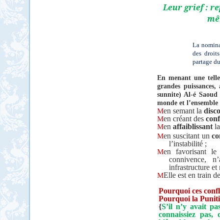
Leur grief : r
mêm
La nomina
des droit
partage du
En menant une telle 
grandes puissances, 
sunnite) Al-é Saoud
monde et l’ensemble
M
en semant la
disc
M
en créant des
conf
M
en
affaiblissant
l
M
en suscitant un
co
l’instabilité ;
M
en favorisant le
connivence, n
infrastructure et
M
Elle est en train d
Pourquoi ces confl
Pourquoi la Puniti
{
S’il n’y avait p
connaissiez pas, 