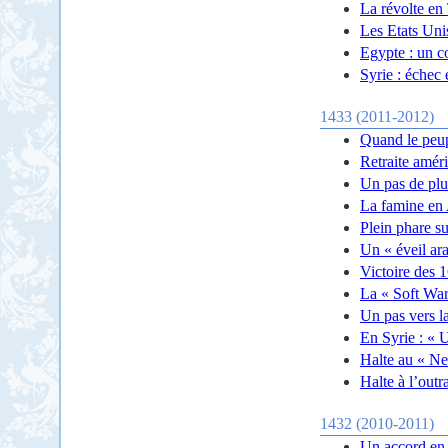
La révolte en 
Les Etats Unis
Egypte : un co
Syrie : échec 
1433 (2011-2012)
Quand le peup
Retraite améri
Un pas de plus
La famine en A
Plein phare su
Un « éveil ara
Victoire des 1
La « Soft War
Un pas vers la
En Syrie : « U
Halte au « N
Halte à l’out
1432 (2010-2011)
Un accord en 