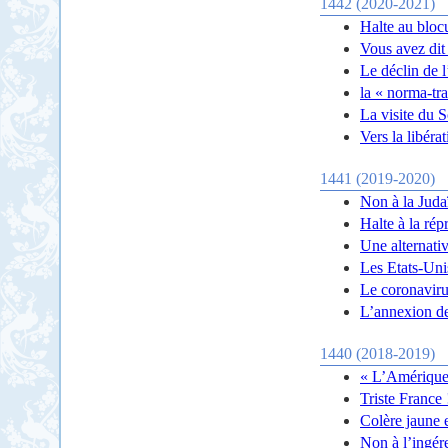
1442 (2020-2021)
Halte au bloc
Vous avez dit 
Le déclin de l
la « norma-tra
La visite du S
Vers la libérat
1441 (2019-2020)
Non à la Judaï
Halte à la ré
Une alternative
Les Etats-Unis
Le coronaviru
L’annexion de
1440 (2018-2019)
« L’Amérique 
Triste France 
Colère jaune 
Non à l’ingér