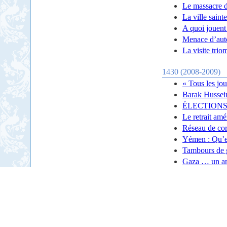
Le massacre de
La ville saint
A quoi jouent
Menace d’auto
La visite tri
1430 (2008-2009)
« Tous les jou
Barak Hussei
ÉLECTIONS
Le retrait amé
Réseau de cor
Yémen : Qu’es
Tambours de g
Gaza … un an 