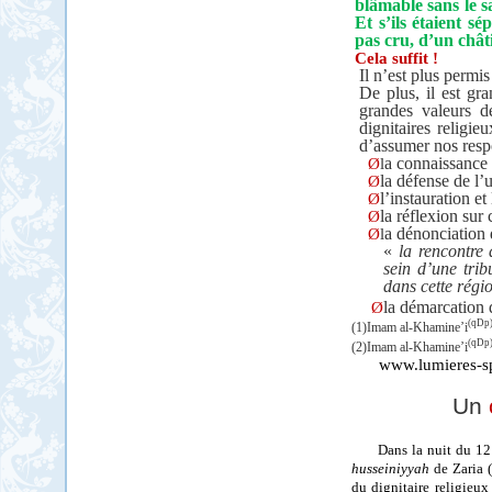
blâmable sans le s
Et s’ils étaient 
pas cru, d’un châ
Cela suffit !
Il n’est plus permis
De plus, il est gr
grandes valeurs d
dignitaires religi
d’assumer nos respo
Ø
l
a connaissance (
Ø
la défense de l’
Ø
l’instauration e
Ø
la réflexion sur
Ø
l
a dénonciation d
«
la rencontre
sein d’une tri
dans cette rég
Ø
la démarcation 
(qDp
(1)Imam al-Khamine’i
(qDp
(2)Imam al-Khamine’i
www.lumieres-spi
Un
Dans la nuit du 12
husseiniyyah
de Zaria (
du dignitaire religieu