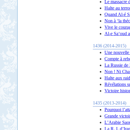
Le massacre de
Halte au terro
Quand Al-é Sa
Non à ‘la théo
Vive le courag
Al-e Sa‘oud av
1436 (2014-2015)
Une nouvelle c
Compte à rebou
La Russie de P
Non ! Ni Charl
Halte aux rai
Révélations s
Victoire histo
1435 (2013-2014)
Pourquoi l’at
Grande victoir
L’Arabie Saou
La R. I. d’Ir