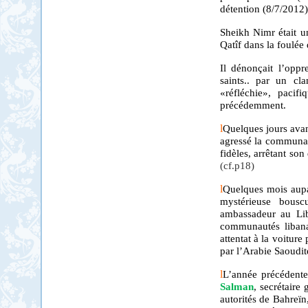
détention (8/7/2012)
Sheikh Nimr était un
Qa
t
îf dans la foulé
Il dénonçait l’oppr
saints.. par un cl
«réfléchie», pacifi
précédemment.
l
Quelques jours avan
agressé la communaut
fidèles, arrêtant son
(cf.p18)
l
Quelques mois aupar
mystérieuse bous
ambassadeur au Li
communautés libanai
attentat à la voitur
par l’Arabie Saoudit
l
L’année précédente
Salman
, secrétaire
autorités de Bahreï