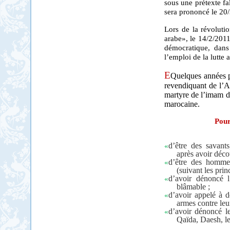
sous une prétexte fal
sera prononcé le 20
Lors de la révoluti
arabe», le 14/2/2011,
démocratique, dans
l’emploi de la lutte
E
Quelques années pl
revendiquant de l’A
martyre de l’imam d
marocaine.
Pour
«
d’être des savants
après avoir décou
«
d’être des hommes
(suivant les prin
«
d’avoir dénoncé l’
blâmable ;
«
d’avoir appelé à d
armes contre leu
«
d’avoir dénoncé l
Qaïda, Daesh, le