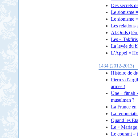
Des secrets de
Le sionisme =
Le sionisme =
Les relations
Al-Quds (Jéru
Les « Takfiris
La levée du b
L’Appel « Hou
1434 (2012-2013)
Histoire de dr
Pierres d’argi
armes !
Une « fitnah »
musulman ?
La France en g
La renonciati
Quand les Etat
Le « Mariage p
Le courant « t