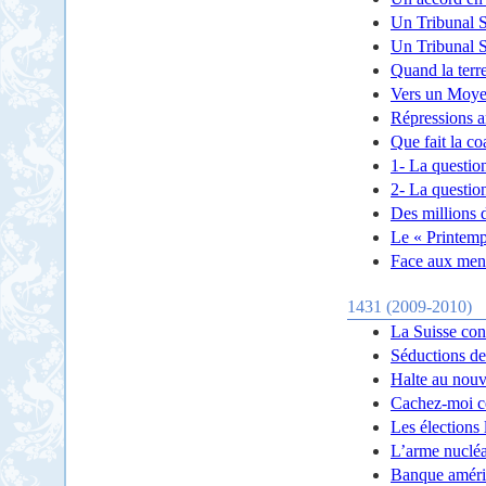
Un Tribunal Sp
Un Tribunal Sp
Quand la terre
Vers un Moyen
Répressions a
Que fait la co
1- La question
2- La questio
Des millions 
Le « Printemp
Face aux mena
1431 (2009-2010)
La Suisse cont
Séductions de 
Halte au nouv
Cachez-moi ce
Les élections 
L’arme nucléa
Banque améric