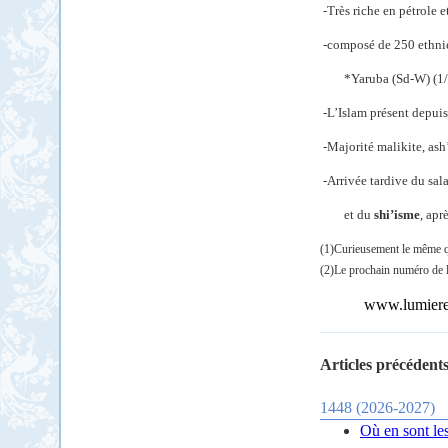
-Très riche en pétrole e
-composé de 250 ethnie
*Yaruba (Sd-W) (1/
-L’Islam présent depuis
-Majorité malikite, ash’
-Arrivée tardive du sa
et du
shi’isme
, apr
(1)Curieusement le même qu
(2)Le prochain numéro de l
www.lumieres-
Articles précédents
1448 (2026-2027)
Où en sont le