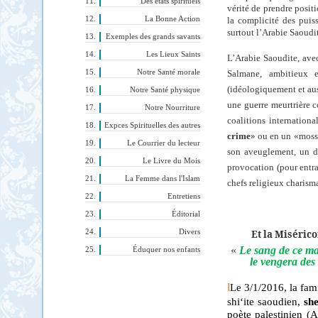
Des états spirituels
vérité de prendre posit
La Bonne Action
la complicité des puis
surtout l’Arabie Saoudit
Exemples des grands savants
Les Lieux Saints
L’Arabie Saoudite, ave
Notre Santé morale
Salmane, ambitieux 
(idéologiquement et auss
Notre Santé physique
une guerre meurtrière c
Notre Nourriture
coalitions internationa
Expces Spirituelles des autres
crime
» ou en un «mossa
Le Courrier du lecteur
son aveuglement, un d
Le Livre du Mois
provocation (pour entra
La Femme dans l'Islam
chefs religieux charisma
Entretiens
Éditorial
Divers
Et la Miséric
«
Le sang de ce mar
Éduquer nos enfants
le vengera des
l
Le 3/1/2016, la fam
shi‘ite saoudien,
sh
poète palestinien (