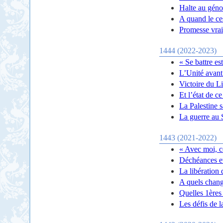
Halte au géno
A quand le ce
Promesse vrai
1444 (2022-2023)
« Se battre es
L’Unité avant 
Victoire du Li
Et l’état de 
La Palestine sa
La guerre au 
1443 (2021-2022)
« Avec moi, c
Déchéances et
La libératio
A quels chang
Quelles 1ères 
Les défis de 