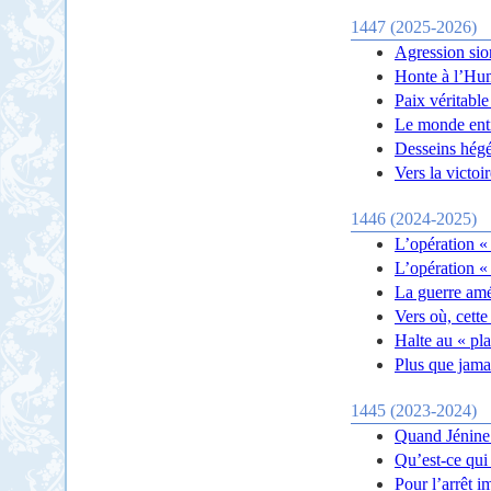
1447 (2025-2026)
Agression sio
Honte à l’Hum
Paix véritable
Le monde enti
Desseins hég
Vers la victoi
1446 (2024-2025)
L’opération «
L’opération «
La guerre amé
Vers où, cette
Halte au « pl
Plus que jamai
1445 (2023-2024)
Quand Jénine l
Qu’est-ce qui
Pour l’arrêt 