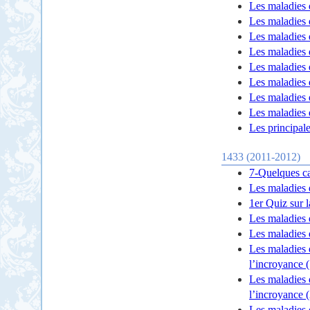
Les maladies 
Les maladies 
Les maladies 
Les maladies
Les maladies 
Les maladies 
Les maladies 
Les maladies 
Les principal
1433 (2011-2012)
7-Quelques ca
Les maladies 
1er Quiz sur 
Les maladies 
Les maladies 
Les maladies 
l’incroyance (
Les maladies 
l’incroyance (
Les maladies 