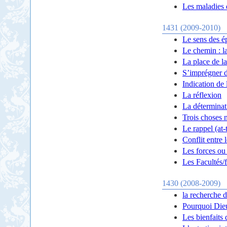
Les maladies 
1431 (2009-2010)
Le sens des é
Le chemin : la
La place de la
S’imprégner d
Indication de 
La réflexion
La déterminat
Trois choses n
Le rappel (at-
Conflit entre 
Les forces ou 
Les Facultés/f
1430 (2008-2009)
la recherche 
Pourquoi Dieu
Les bienfaits 