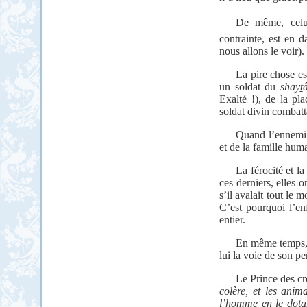
De même, celu
contrainte, est en
nous allons le voir).
La pire chose est
un soldat du
shay
t
Exalté !), de la pl
soldat divin combatt
Quand l’ennemi n
et de la famille huma
La férocité et 
ces derniers, elles 
s’il avalait tout le 
C’est pourquoi l’en
entier.
En même temps, c
lui la voie de son p
Le Prince des c
colère, et les anim
l’homme en le dotan