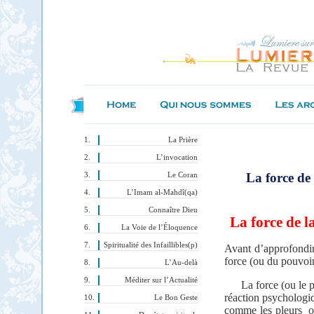
La Prière
L’invocation
La force de
Le Coran
L’Imam al-Mahdî(qa)
Connaître Dieu
La force de la
La Voie de l’Éloquence
Spiritualité des Infaillibles(p)
Avant d’approfondir l
force (ou du pouvoir
L’Au-delà
Méditer sur l’Actualité
La force (ou le 
réaction psychologi
Le Bon Geste
comme les pleurs
o