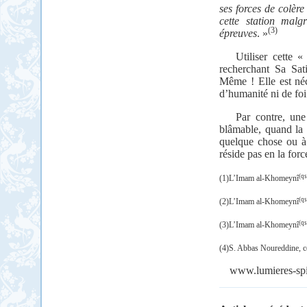
ses forces de colère
cette station malg
(3)
épreuves
. »
Utiliser cette 
recherchant Sa Sat
Même ! Elle est né
d’humanité ni de foi
Par contre, une
blâmable, quand la 
quelque chose ou à 
réside pas en la for
(qs
(1)L’Imam al-Khomeynî
(qs
(2)L’Imam al-Khomeynî
(qs
(3)L’Imam al-Khomeynî
(4)S. Abbas Noureddine, c
www.lumieres-spir