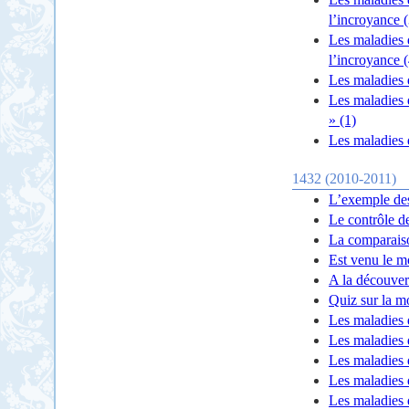
l’incroyance (
Les maladies 
l’incroyance (
Les maladies 
Les maladies 
» (1)
Les maladies
1432 (2010-2011)
L’exemple des
Le contrôle d
La comparais
Est venu le m
A la découver
Quiz sur la m
Les maladies 
Les maladies 
Les maladies 
Les maladies d
Les maladies 