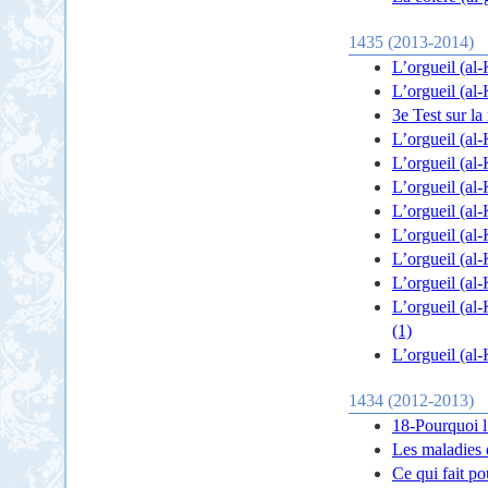
1435 (2013-2014)
L’orgueil (al-
L’orgueil (al-
3e Test sur l
L’orgueil (al-
L’orgueil (al
L’orgueil (al-
L’orgueil (al-
L’orgueil (al-
L’orgueil (al-
L’orgueil (al-
L’orgueil (al-
(1)
L’orgueil (al-
1434 (2012-2013)
18-Pourquoi l’
Les maladies 
Ce qui fait p