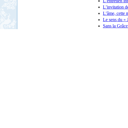
L’entretien i
L’invitation 
L’âme, cette
Le sens du « 
Sans la Grâce