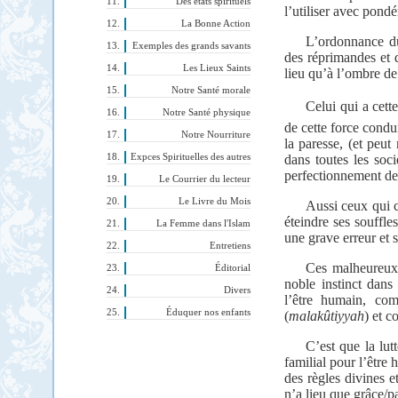
Des états spirituels
l’utiliser avec pondé
La Bonne Action
L’ordonnance du
Exemples des grands savants
des réprimandes et d
Les Lieux Saints
lieu qu’à l’ombre de 
Notre Santé morale
Celui qui a cett
Notre Santé physique
de cette force condu
Notre Nourriture
la paresse, (et peu
Expces Spirituelles des autres
dans toutes les soci
perfectionnement de
Le Courrier du lecteur
Le Livre du Mois
Aussi ceux qui cr
éteindre ses souffle
La Femme dans l'Islam
une grave erreur et s
Entretiens
Ces malheureux 
Éditorial
noble instinct dans
Divers
l’être humain, co
Éduquer nos enfants
(
malakûtiyyah
) et c
C’est que la lut
familial pour l’être
des règles divines e
n’a lieu que grâce/pa