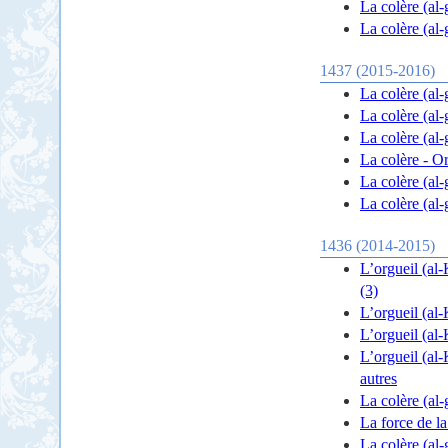
La colère (al
La colère (al
1437 (2015-2016)
La colère (al
La colère (al-
La colère (al-
La colère - O
La colère (al
La colère (al
1436 (2014-2015)
L’orgueil (al-
(3)
L’orgueil (al-
L’orgueil (al-
L’orgueil (al-
autres
La colère (al-
La force de l
La colère (al-