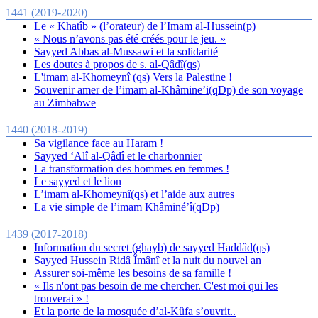
1441 (2019-2020)
Le « Khatîb » (l’orateur) de l’Imam al-Hussein(p)
« Nous n’avons pas été créés pour le jeu. »
Sayyed Abbas al-Mussawi et la solidarité
Les doutes à propos de s. al-Qâdî(qs)
L'imam al-Khomeynî (qs) Vers la Palestine !
Souvenir amer de l’imam al-Khâmine’i(qDp) de son voyage
au Zimbabwe
1440 (2018-2019)
Sa vigilance face au Haram !
Sayyed ‘Alî al-Qâdî et le charbonnier
La transformation des hommes en femmes !
Le sayyed et le lion
L’imam al-Khomeynî(qs) et l’aide aux autres
La vie simple de l’imam Khâminé’î(qDp)
1439 (2017-2018)
Information du secret (ghayb) de sayyed Haddâd(qs)
Sayyed Hussein Ridâ Îmânî et la nuit du nouvel an
Assurer soi-même les besoins de sa famille !
« Ils n'ont pas besoin de me chercher. C'est moi qui les
trouverai » !
Et la porte de la mosquée d’al-Kûfa s’ouvrit..