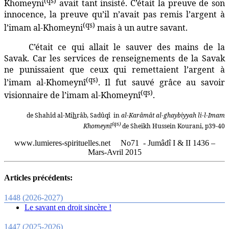
(qs)
Khomeyni
avait tant insisté. C’était la preuve de son
innocence, la preuve qu’il n’avait pas remis l’argent à
(qs)
l’imam al-Khomeyni
mais à un autre savant.
C’était ce qui allait le sauver des mains de la
Savak. Car les services de renseignements de la Savak
ne punissaient que ceux qui remettaient l’argent à
(qs)
l’imam al-Khomeynî
. Il fut sauvé grâce au savoir
(qs)
visionnaire de l’imam al-Khomeynî
.
de Shahîd al-Mi
h
râb, Sadûqî
in
al-Karâmât al-ghaybiyyah li-l-Imam
(qs)
Khomeynî
de Sheikh Hussein Kourani, p39-40
www
.
lumieres
-
spirituelles
.
net
No71
-
Jumâdî I & II 1436 –
Mars-Avril
2015
Articles précédents:
1448 (2026-2027)
Le savant en droit sincère !
1447 (2025-2026)