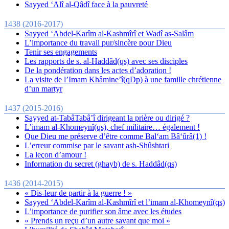
Sayyed ‘Alî al-Qâdî face à la pauvreté
1438 (2016-2017)
Sayyed ‘Abdel-Karîm al-Kashmîrî et Wadî as-Salâm
L’importance du travail pur/sincère pour Dieu
Tenir ses engagements
Les rapports de s. al-Haddâd(qs) avec ses disciples
De la pondération dans les actes d’adoration !
La visite de l’Imam Khâmine’î(qDp) à une famille chrétienne
d’un martyr
1437 (2015-2016)
Sayyed at-TabâTabâ’î dirigeant la prière ou dirigé ?
L’imam al-Khomeynî(qs), chef militaire… également !
Que Dieu me préserve d’être comme Bal‘am Bâ‘ûrâ(1) !
L’erreur commise par le savant ash-Shûshtari
La leçon d’amour !
Information du secret (ghayb) de s. Haddâd(qs)
1436 (2014-2015)
« Dis-leur de partir à la guerre ! »
Sayyed ‘Abdel-Karîm al-Kashmîrî et l’imam al-Khomeynî(qs)
L’importance de purifier son âme avec les études
« Prends un reçu d’un autre savant que moi »