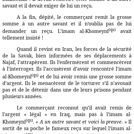
savant et il devait exiger de lui un reçu.
A la fin, dépité, le commerçant remit la grosse
somme à un autre savant et il n’oublia pas de lui
(qs)
demander un reçu. L’imam al-Khomeynî
avait
tellement insisté !
Quand il revint en Iran, les forces de la sécurité
de la Savak, bien informées de ses déplacements à
Najaf, l’attrapèrent. Ils l’enfermèrent et commencèrent
à l’interroger. Ils l’accusèrent d’avoir rencontré l’imam
(qs)
al-Khomeynî
et de lui avoir remis une grosse somme
d’argent. Ils le menacèrent de le torturer s’il n’avouait
pas et de le détenir dans une de leurs prisons pendant
plusieurs années.
Le commerçant reconnut qu’il avait remis de
l’argent « légal » en Iraq, mais pas à l’imam al-
(qs)
Khomeynî
. «
A un autre savant et voici la preuve
. » Il
sortit de sa poche le fameux reçu sur lequel l’imam al-