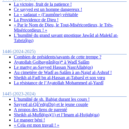
La victoire, fruit de la patience !
Ce sayyed est un homme dangereux !
La « sadaqat » (l’aumône) véritable
La Providence de Dieu !
« Par le Nom de Dieu, le Tout-Miséricordieux, le Très-
Miséricordieux ! »
L’humilité du grand savant gnostique Jawâd al-Malekî at-
Tabrizî(qs)
1446 (2024-2025)
Combien de présidents/savants de cette trempe ?
Ayatollah Golbaygânî(qs)* à Wadî Salâm
Le martyr as-Sayyed Hassan NasrAllah(qs)
Au cimetière de Wadî as-Salâm à an-Najaf al-Ashraf !
Sheikh al-Fadl bn al-Hassan at-Tabarsî et son vœu
La résistance de l’Ayatollah Mohammed al-Yazdî
1445 (2023-2024)
L’humilité de sh. Bahjat durant les cours !
Sayyed al-Qâ’ed(qDp) et le jeune couple
A propos des liens de parenté
Sheikh al-Mufîd(qs)(1) et l’Imam al-Hujjah(qa)
Le manger béni !
« Cela est mon travail ! »