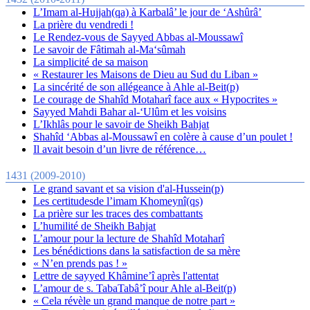
L’Imam al-Hujjah(qa) à Karbalâ’ le jour de ‘Ashûrâ’
La prière du vendredi !
Le Rendez-vous de Sayyed Abbas al-Moussawî
Le savoir de Fâtimah al-Ma‘sûmah
La simplicité de sa maison
« Restaurer les Maisons de Dieu au Sud du Liban »
La sincérité de son allégeance à Ahle al-Beit(p)
Le courage de Shahîd Motaharî face aux « Hypocrites »
Sayyed Mahdi Bahar al-‘Ulûm et les voisins
L’Ikhlâs pour le savoir de Sheikh Bahjat
Shahîd ‘Abbas al-Moussawî en colère à cause d’un poulet !
Il avait besoin d’un livre de référence…
1431 (2009-2010)
Le grand savant et sa vision d'al-Hussein(p)
Les certitudesde l’imam Khomeynî(qs)
La prière sur les traces des combattants
L’humilité de Sheikh Bahjat
L’amour pour la lecture de Shahîd Motaharî
Les bénédictions dans la satisfaction de sa mère
« N’en prends pas ! »
Lettre de sayyed Khâmine’î après l'attentat
L’amour de s. TabaTabâ’î pour Ahle al-Beit(p)
« Cela révèle un grand manque de notre part »