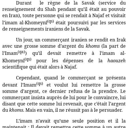
Durant
le règne de la Savak (service du
renseignement du Shah pendant qu’il était au pouvoir
en Iran), toute personne qui se rendait à Najaf et visitait
(qs)
l’imam al-Khomeynî
était poursuivi par les services
de renseignements iraniens de la Savak.
Un jour, un commerçant iranien se rendit en Irak
avec une grosse somme d’argent du
khoms
(la part de
(qa)
l’Imam
) qu’il devait remettre à l’imam al-
(qs)
Khomeynî
pour les dépenses de la
haouzeh
scientifique qui était alors à Najaf.
Cependant, quand le commerçant se présenta
(qs)
devant l’Imam
et voulut lui remettre la grosse
somme d’argent, ce dernier refusa de la prendre. Le
commerçant insista auprès de lui pour le convaincre, lui
disant que cette somme lui revenait, que c’était l’argent
du
khoms
. Mais en vain, il ne réussit pas à le persuader.
L’imam n’avait qu’une seule position et il la
maintenait : Il devait remettre cette somme à un autre