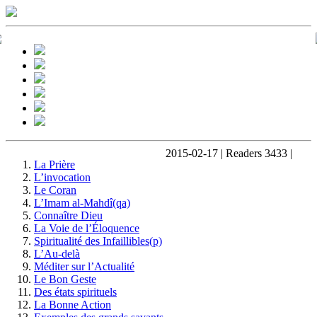
2015-02-17 | Readers 3433 |
La Prière
L’invocation
Le Coran
L’Imam al-Mahdî(qa)
Connaître Dieu
La Voie de l’Éloquence
Spiritualité des Infaillibles(p)
L’Au-delà
Méditer sur l’Actualité
Le Bon Geste
Des états spirituels
La Bonne Action