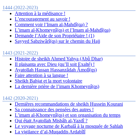
1444 (2022-2023)
Attention à la médisance !
L’encouragement au savoir !
Comment voir l’Imam al-Mahdî(qa) ?
L’imam al-Khomeynî(qs) et l’Imam al-Mahdî(qa)
Demande l’Aide de son Propriétaire ! (1)
Sayyed Sabziwârî(qs) sur le chemin du Hajj
1443 (2021-2022)
Histoire de sheikh Ahmed Yahya (Abû Dhar)
Il plaisanta avec Dieu (qu’Il soit Exalté) !
Ayatollah Hassan Hassanzâdah Âmolî(qs)
Faire attention à sa langue !
Sheikh Bahjat et la mort volontaire
La dernière prière de l’imam Khomeynî(qs)
1442 (2020-2021)
Dernières recommandations de sheikh Hussein Kourani
Sa connaissance des pensées des autres !
L’imam al-Khomeynî(qs) et son organisation du temps
Qui était Ayatollah Misbâh al-Yazdî ?
Le voyage nocturne de Karbalâ à la mosquée de Sahlah
La vigilance d’al-Muqaddis Ardabîlî