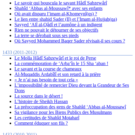
Le savoir qui bouscula le savant Hâdî Sabzewârî
Shahîd ‘Abbas al-Moussawî* avec ses enfants
Où avait disparu l’imam al-Khomeynî(qs) ?
Le lien entre shahid Sader (II) et l’Imam al-Hujjah(qa)
Sayyed ‘Alî al-Qâdî et l’aumône à un indigent
Rien ne pouvait le détourner de ses objectifs
La terre se dérobait sous ses pieds
Où Sayyed Mohammed Baqer Sader révisait-il ses cours ?
1433 (2011-2012)
Le Molla Hâdî Sabzewârî et le roi de Perse
La commémoration de ‘Arba‘în le 15 Sha ‘aban !
Le savant et la course de chameaux
Al-Muqaddis Ardabîlî et son retard à la prière
« Je n’ai pas besoin de tout cela »
L’impossibilité de remercier Dieu devant la Grandeur de Ses
Dons
La source dans le désert !
L’histoire de Sheikh Hassan
La préoccupation des gens de Shahîd ‘Abbas al-Moussawî
Sa vigilance pour les Biens Publics des Musulmans
Les certitudes de Shahîd Motaharî
Comment éduquer son fils ?
1432 (2010-2011)