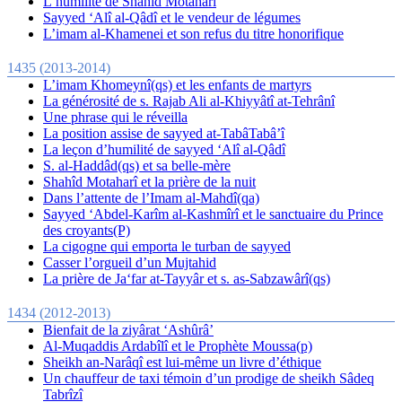
L’humilité de Shahîd Motaharî
Sayyed ‘Alî al-Qâdî et le vendeur de légumes
L’imam al-Khamenei et son refus du titre honorifique
1435 (2013-2014)
L’imam Khomeynî(qs) et les enfants de martyrs
La générosité de s. Rajab Ali al-Khiyyâtî at-Tehrânî
Une phrase qui le réveilla
La position assise de sayyed at-TabâTabâ’î
La leçon d’humilité de sayyed ‘Alî al-Qâdî
S. al-Haddâd(qs) et sa belle-mère
Shahîd Motaharî et la prière de la nuit
Dans l’attente de l’Imam al-Mahdî(qa)
Sayyed ‘Abdel-Karîm al-Kashmîrî et le sanctuaire du Prince
des croyants(P)
La cigogne qui emporta le turban de sayyed
Casser l’orgueil d’un Mujtahid
La prière de Ja‘far at-Tayyâr et s. as-Sabzawârî(qs)
1434 (2012-2013)
Bienfait de la ziyârat ‘Ashûrâ’
Al-Muqaddis Ardabîlî et le Prophète Moussa(p)
Sheikh an-Narâqî est lui-même un livre d’éthique
Un chauffeur de taxi témoin d’un prodige de sheikh Sâdeq
Tabrîzî