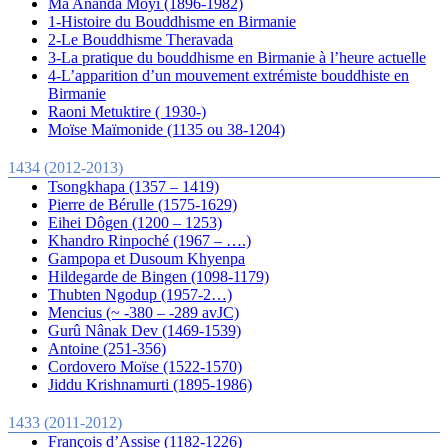
Mâ Ananda Moyî (1896-1982)
1-Histoire du Bouddhisme en Birmanie
2-Le Bouddhisme Theravada
3-La pratique du bouddhisme en Birmanie à l’heure actuelle
4-L’apparition d’un mouvement extrémiste bouddhiste en
Birmanie
Raoni Metuktire ( 1930-)
Moïse Maïmonide (1135 ou 38-1204)
1434 (2012-2013)
Tsongkhapa (1357 – 1419)
Pierre de Bérulle (1575-1629)
Eihei Dôgen (1200 – 1253)
Khandro Rinpoché (1967 – ….)
Gampopa et Dusoum Khyenpa
Hildegarde de Bingen (1098-1179)
Thubten Ngodup (1957-2…)
Mencius (~ -380 – -289 avJC)
Gurû Nânak Dev (1469-1539)
Antoine (251-356)
Cordovero Moïse (1522-1570)
Jiddu Krishnamurti (1895-1986)
1433 (2011-2012)
François d’Assise (1182-1226)