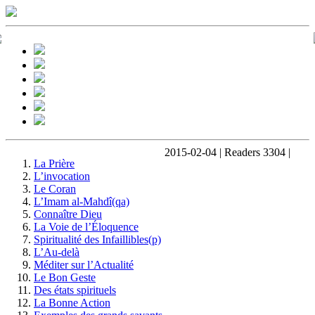
2015-02-04 | Readers 3304 |
La Prière
L’invocation
Le Coran
L’Imam al-Mahdî(qa)
Connaître Dieu
La Voie de l’Éloquence
Spiritualité des Infaillibles(p)
L’Au-delà
Méditer sur l’Actualité
Le Bon Geste
Des états spirituels
La Bonne Action