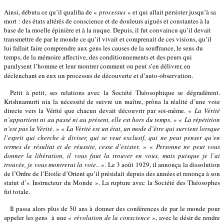
Ainsi, débuta ce qu’il qualifia de «
processus
» et qui allait persister jusqu’à sa
mort : des états altérés de conscience et de douleurs aiguës et constantes à la
base de la moelle épinière et à la nuque. Depuis, il fut convaincu qu’il devait
transmettre de par le monde ce qu’il vivait et comprenait de ces visions, qu’il
lui fallait faire comprendre aux gens les causes de la souffrance, le sens du
temps, de la mémoire affective, des conditionnements et des peurs qui
paralysent l’homme et leur montrer comment on peut s’en délivrer, en
déclenchant en eux un processus de découverte et d’auto-observation.
Petit à petit, ses relations avec la Société Théosophique se dégradèrent.
Krishnamurti nia la nécessité de suivre un maître, prôna la réalité d’une voie
directe vers la Vérité que chacun devait découvrir par soi-même. «
La Vérité
n’appartient ni au passé ni au présent, elle est hors du temps
. » «
La répétition
n’est pas la Vérité
. » «
La Vérité est un état, un mode d’être qui survient lorsque
l’esprit qui cherche à diviser, qui se veut exclusif, qui ne peut penser qu’en
termes de résultat et de réussite, cesse d’exister.
» «
Personne ne peut vous
donner la libération, il vous faut la trouver en vous, mais puisque je l’ai
trouvée, je vous montrerai la voie
.. ». Le 3 août 1929, il annonça la dissolution
de l’Ordre de l’Etoile d’Orient qu’il présidait depuis des années et renonça à son
statut d’« Instructeur du Monde ». La rupture avec la Société des Théosophes
fut totale.
Il passa alors plus de 50 ans à donner des conférences de par le monde pour
appeler les gens
à une «
révolution de la conscience
», avec le désir de rendre