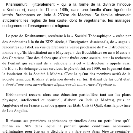
Krishna
murti
(littéralement « qui a la forme de la divinité hindoue
« Krishna »), naquit le 11 mai 1895, dans une famille d’une lignée de
lettrés Brahmanes en Inde à 250km de Madras. Sa famille observait
strictement les règles de leur caste, dont le végétarisme, les mariages
endogames et l’enseignement religieux.
Le père de Krishnamurti, secrétaire à la « Société Théosophique » créée par
e
des Américains à la fin du XIX
siècle, à l’instigation, disaient-ils, de « sages »
rencontrés au Tibet, en vue de préparer la venue prochaine de l’ « Instructeur du
monde » qu’ils identifiaient au « Maytreya » des Bouddhistes ou au « Messie »
des Chrétiens. Une des tâches que s’était fixées cette société, était la recherche
de l’enfant qui servirait de « véhicule » à cet « Instructeur » appelé aussi
l’« Elu ». En échange de ses services, le père obtint, en 1909, un logement dans
la fondation de la Société à Madras. C’est là qu’un des membres actifs de la
Société remarqua Krishna et jeta son dévolu sur lui. Il disait de lui qu’il était
«
doué d’une aura merveilleuse dépourvue de toute trace d’égoïsme
».
Krishnamurti recevra alors une éducation particulière tant sur les plans
physique, intellectuel et spirituel, d’abord en Inde (à Madras), puis en
Angleterre et en France avant de gagner les Etats-Unis (à Ojaï), dans la province
de Los Angeles.
Il résuma ses premières expériences spirituelles dans un petit livre qu’il
publia en 1909 dans lequel il prônait quatre conditions nécessaires
préliminaires pour être un « disciple » : «
être sans désir, bien se conduire,