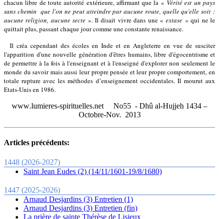
chacun libre de toute autorité extérieure, affirmant que la «
Vérité est un pays
sans chemin
que l'on ne peut atteindre par aucune route, quelle qu'elle soit :
aucune religion, aucune secte
»
. Il disait vivre dans une «
extase
» qui ne le
quittait plus, passant chaque jour comme une constante renaissance.
Il créa cependant des écoles en Inde et en Angleterre en vue de susciter
l'apparition d'une nouvelle génération d'êtres humains, libre d'égocentrisme et
de permettre à la fois à l'enseignant et à l'enseigné d'explorer non seulement le
monde du savoir mais aussi leur propre pensée et leur propre comportement, en
totale rupture avec les méthodes d’enseignement occidentales. Il mourut aux
Etats-Unis en 1986.
www
.
lumieres
-
spirituelles
.
net
No55
-
Dhû al-Hujjeh 1434 –
Octobre-Nov.
2013
Articles précédents:
1448 (2026-2027)
Saint Jean Eudes (2) (14/11/1601-19/8/1680)
1447 (2025-2026)
Arnaud Desjardins (3) Entretien (1)
Arnaud Desjardins (3) Entretien (fin)
La prière de sainte Thérèse de Lisieux