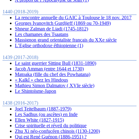
1440 (2018-2019)
La rencontre annuelle du GAIC à Toulouse le 18 nov. 2017
Georges Ivanovitch Gurdjieff (1869 ou 70-1949)
Shneur Zalman de Liadi (1745-1812)
Les chamanes des Tsaatans
Massignon grand orientaliste français du XXe siècle
L’Eglise orthodoxe éthiopienne (1)
1439 (2017-2018)
Le saint guerrier Sitting Bull (1831-1890)
Jacob Amman (entre 1644 et 1730)
Matoaka (fille du chef des Powhatana)
« Kalkî » chez les Hindous
Mathieu Simon Dalmatov ( XVIe siècle)
Le Shintoïsme-Japon
1438 (2016-2017)
Joel Teitelbaum (1887-1979)
Les Sadhus (ou ascètes) en Inde
Ellen White (1827-1915)
Crise spirituelle et réveil du politique
Zhu Xi néo-confucéen chinois (1130-1200)
Qui est René Guénon (1886-1951) ?