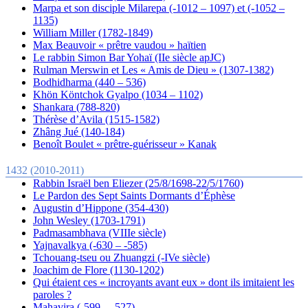
Marpa et son disciple Milarepa (-1012 – 1097) et (-1052 –
1135)
William Miller (1782-1849)
Max Beauvoir « prêtre vaudou » haïtien
Le rabbin Simon Bar Yohaï (IIe siècle apJC)
Rulman Merswin et Les « Amis de Dieu » (1307-1382)
Bodhidharma (440 – 536)
Khön Köntchok Gyalpo (1034 – 1102)
Shankara (788-820)
Thérèse d’Avila (1515-1582)
Zhâng Jué (140-184)
Benoît Boulet « prêtre-guérisseur » Kanak
1432 (2010-2011)
Rabbin Israël ben Eliezer (25/8/1698-22/5/1760)
Le Pardon des Sept Saints Dormants d’Éphèse
Augustin d’Hippone (354-430)
John Wesley (1703-1791)
Padmasambhava (VIIIe siècle)
Yajnavalkya (-630 – -585)
Tchouang-tseu ou Zhuangzi (-IVe siècle)
Joachim de Flore (1130-1202)
Qui étaient ces « incroyants avant eux » dont ils imitaient les
paroles ?
Mahavira (-599 – -527)