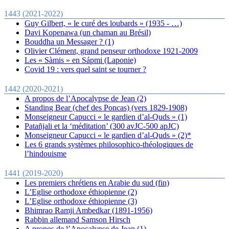
1443 (2021-2022)
Guy Gilbert, « le curé des loubards » (1935 - …)
Davi Kopenawa (un chaman au Brésil)
Bouddha un Messager ? (1)
Olivier Clément, grand penseur orthodoxe 1921-2009
Les « Sàmis » en Sápmi (Laponie)
Covid 19 : vers quel saint se tourner ?
1442 (2020-2021)
A propos de l’Apocalypse de Jean (2)
Standing Bear (chef des Poncas) (vers 1829-1908)
Monseigneur Capucci « le gardien d’al-Quds » (1)
Patañjali et la ‘méditation’ (300 avJC-500 apJC)
Monseigneur Capucci « le gardien d’al-Quds » (2)*
Les 6 grands systèmes philosophico-théologiques de
l’hindouisme
1441 (2019-2020)
Les premiers chrétiens en Arabie du sud (fin)
L’Eglise orthodoxe éthiopienne (2)
L’Eglise orthodoxe éthiopienne (3)
Bhimrao Ramji Ambedkar (1891-1956)
Rabbin allemand Samson Hirsch
A propos de l’Apocalypse de Jean (1)