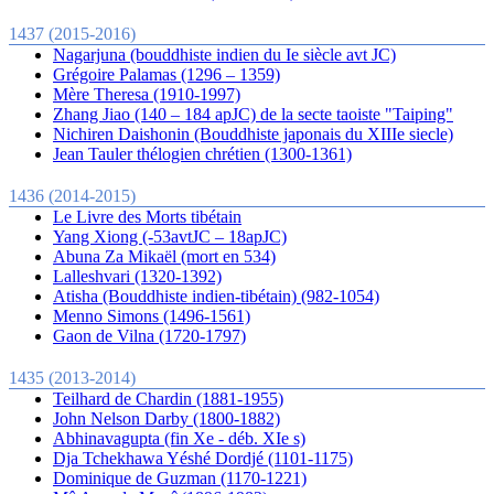
1437 (2015-2016)
Nagarjuna (bouddhiste indien du Ie siècle avt JC)
Grégoire Palamas (1296 – 1359)
Mère Theresa (1910-1997)
Zhang Jiao (140 – 184 apJC) de la secte taoiste "Taiping"
Nichiren Daishonin (Bouddhiste japonais du XIIIe siecle)
Jean Tauler thélogien chrétien (1300-1361)
1436 (2014-2015)
Le Livre des Morts tibétain
Yang Xiong (-53avtJC – 18apJC)
Abuna Za Mikaël (mort en 534)
Lalleshvari (1320-1392)
Atisha (Bouddhiste indien-tibétain) (982-1054)
Menno Simons (1496-1561)
Gaon de Vilna (1720-1797)
1435 (2013-2014)
Teilhard de Chardin (1881-1955)
John Nelson Darby (1800-1882)
Abhinavagupta (fin Xe - déb. XIe s)
Dja Tchekhawa Yéshé Dordjé (1101-1175)
Dominique de Guzman (1170-1221)