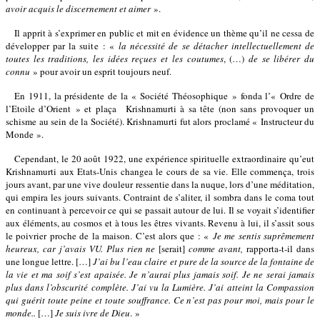
avoir acquis le discernement et aimer
».
Il apprit à s’exprimer en public et mit en évidence un thème qu’il ne cessa de
développer par la suite : «
la nécessité de se détacher intellectuellement de
toutes les traditions, les idées reçues et les coutumes
, (…)
de se libérer du
connu
» pour avoir un esprit toujours neuf.
En 1911, la présidente de la « Société Théosophique » fonda l’« Ordre de
l’Etoile d’Orient » et plaça
Krishnamurti à sa tête (non sans provoquer un
schisme au sein de la Société). Krishnamurti fut alors proclamé « Instructeur du
Monde ».
Cependant, le 20 août 1922, une expérience spirituelle extraordinaire qu’eut
Krishnamurti aux Etats-Unis changea le cours de sa vie. Elle commença, trois
jours avant, par une vive douleur ressentie dans la nuque, lors d’une méditation,
qui empira les jours suivants. Contraint de s’aliter, il sombra dans le coma tout
en continuant à percevoir ce qui se passait autour de lui. Il se voyait s’identifier
aux éléments, au cosmos et à tous les êtres vivants. Revenu à lui, il s’assit sous
le poivrier proche de la maison. C’est alors que : «
Je me sentis suprêmement
heureux, car j’avais VU.
Plus rien ne
[serait]
comme avant,
rapporta-t-il dans
une longue lettre. […]
J’ai bu l’eau claire et pure de la source de la fontaine de
la vie et ma soif s’est apaisée. Je n’aurai plus jamais soif. Je ne serai jamais
plus dans l’obscurité complète.
J’ai vu la Lumière. J’ai atteint la Compassion
qui guérit toute peine et toute souffrance. Ce n’est pas pour moi, mais pour le
monde..
[…]
Je suis ivre de Dieu
. »