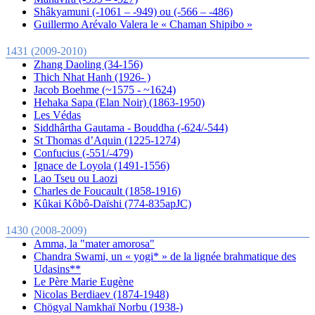
Shâkyamuni (-1061 – -949) ou (-566 – -486)
Guillermo Arévalo Valera le « Chaman Shipibo »
1431 (2009-2010)
Zhang Daoling (34-156)
Thich Nhat Hanh (1926- )
Jacob Boehme (~1575 - ~1624)
Hehaka Sapa (Elan Noir) (1863-1950)
Les Védas
Siddhârtha Gautama - Bouddha (-624/-544)
St Thomas d’Aquin (1225-1274)
Confucius (-551/-479)
Ignace de Loyola (1491-1556)
Lao Tseu ou Laozi
Charles de Foucault (1858-1916)
Kûkai Kôbô-Daïshi (774-835apJC)
1430 (2008-2009)
Amma, la "mater amorosa"
Chandra Swami, un « yogi* » de la lignée brahmatique des
Udasins**
Le Père Marie Eugène
Nicolas Berdiaev (1874-1948)
Chögyal Namkhaï Norbu (1938-)