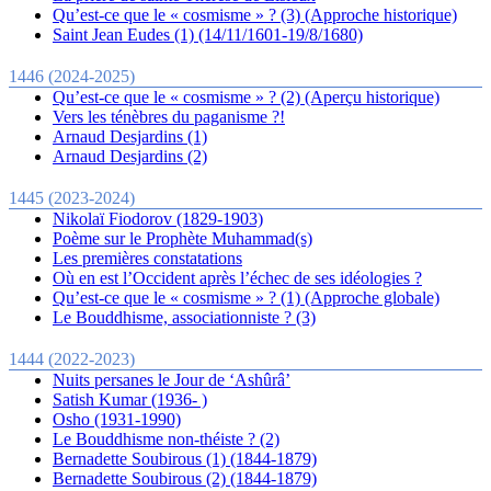
Qu’est-ce que le « cosmisme » ? (3) (Approche historique)
Saint Jean Eudes (1) (14/11/1601-19/8/1680)
1446 (2024-2025)
Qu’est-ce que le « cosmisme » ? (2) (Aperçu historique)
Vers les ténèbres du paganisme ?!
Arnaud Desjardins (1)
Arnaud Desjardins (2)
1445 (2023-2024)
Nikolaï Fiodorov (1829-1903)
Poème sur le Prophète Muhammad(s)
Les premières constatations
Où en est l’Occident après l’échec de ses idéologies ?
Qu’est-ce que le « cosmisme » ? (1) (Approche globale)
Le Bouddhisme, associationniste ? (3)
1444 (2022-2023)
Nuits persanes le Jour de ‘Ashûrâ’
Satish Kumar (1936- )
Osho (1931-1990)
Le Bouddhisme non-théiste ? (2)
Bernadette Soubirous (1) (1844-1879)
Bernadette Soubirous (2) (1844-1879)