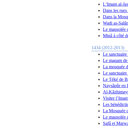
L’Imam al-Ja
Dans les rues
Dans la Mosq
Wadi as-Salâm
Le mausolée 
Minâ à côté 
1434 (2012-2013)
Le sanctuaire
Le maqam de S
La mosquée d
Le sanctuair
Le Téké de B
Naysâpûr en 
Al-Kâzhimayn
Visiter l’Ima
Les bénédict
La Mosquée de
Le mausolée 
Safâ et Marw