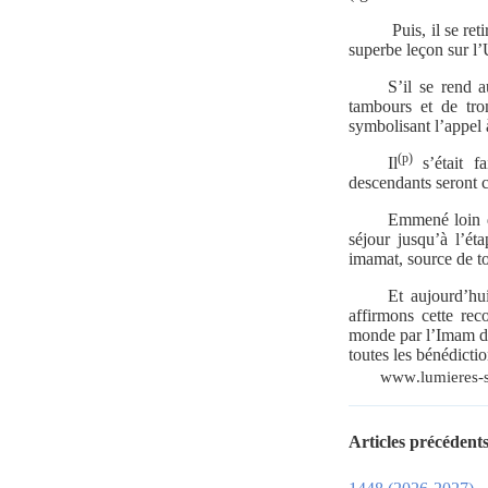
Puis, il se ret
superbe leçon sur l’U
S’il se rend 
tambours et de trom
symbolisant l’appel 
(p)
Il
s’était f
descendants seront c
Emmené loin de
séjour jusqu’à l’ét
imamat, source de to
Et aujourd’hu
affirmons cette reco
monde par l’Imam d
toutes les bénédictio
www
.
lumieres
-
Articles précédents