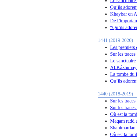
Le sanctuaire
Qu’ils adoren
Khaybar en A
De l’importan
"Qu’ils adoren
1441 (2019-2020)
Les premiers 
Sur les trace
Le sanctuaire
Al-Kâzhimayn
La tombe du 
Qu’ils adorent
1440 (2018-2019)
Sur les trace
Sur les trace
Où est la tom
Maqam radd 
Shahimardan e
Où est la tom