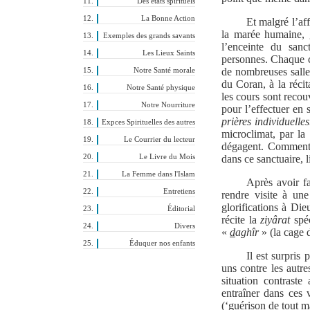
Des états spirituels
La Bonne Action
Et malgré l’af
la marée humaine, 
Exemples des grands savants
l’enceinte du sanc
Les Lieux Saints
personnes. Chaque c
de nombreuses salles 
Notre Santé morale
du Coran, à la réci
Notre Santé physique
les cours sont recouv
Notre Nourriture
pour l’effectuer en 
prières individuelles
Expces Spirituelles des autres
microclimat, par la 
Le Courrier du lecteur
dégagent. Commen
Le Livre du Mois
dans ce sanctuaire, 
La Femme dans l'Islam
Après avoir fa
Entretiens
rendre visite à une
glorifications à Die
Éditorial
récite la
ziyârat
spéc
Divers
«
d
aghîr
» (la cage 
Éduquer nos enfants
Il est surpris
uns contre les autre
situation contraste
entraîner dans ces 
(‘guérison de tout ma