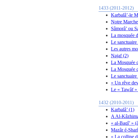
1433 (2011-2012)
Karbalâ’-le M
Notre Marche
Sâmorâ’ ou S
La mosquée d
Le sanctuaire
Les autres m
Najaf (2)
La Mosquée d
La Mosquée de
Le sanctuair
« Un rêve dev
Le « Tawâf » 
1432 (2010-2011)
Karbalâ’ (1)
A Al-Kâzhima
« al-Baqî’ » 
Mazâr é-Sharî
« La colline d