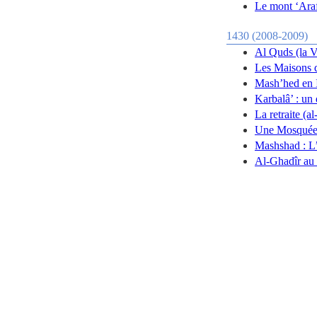
Le mont ‘Ara
1430 (2008-2009)
Al Quds (la V
Les Maisons 
Mash’hed en 
Karbalâ’ : un 
La retraite (a
Une Mosquée 
Mashshad : L’
Al-Ghadîr au 