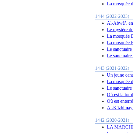
La mosquée de
1444 (2022-2023)
Al-Abwâ’, en
Le mystère d
La mosquée Bu
La mosquée Bu
Le sanctuaire
Le sanctuaire
1443 (2021-2022)
Un jeune cana
La mosquée de
Le sanctuaire
Où est la to
Où est enterr
Al-Kâzhimayn 
1442 (2020-2021)
LA MARCHE