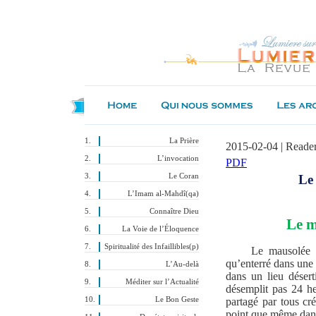
La Prière
2015-02-04 | Reade
L’invocation
PDF
Le Coran
Le
L’Imam al-Mahdî(qa)
Connaître Dieu
Le
m
La Voie de l’Éloquence
Spiritualité des Infaillibles(p)
Le mausolée
qu’enterré dans une c
L’Au-delà
dans un lieu déser
Méditer sur l’Actualité
désemplit pas 24 he
Le Bon Geste
partagé par tous cré
point que même dans 