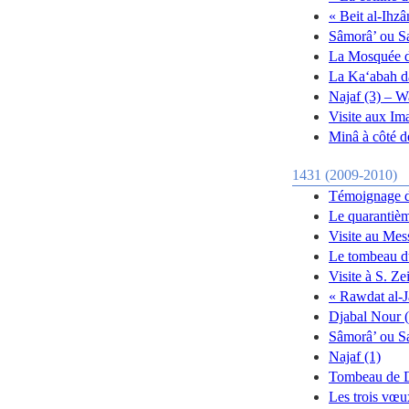
« Beit al-Ihz
Sâmorâ’ ou S
La Mosquée d
La Ka‘abah d
Najaf (3) – 
Visite aux Ima
Minâ à côté 
1431 (2009-2010)
Témoignage de
Le quarantièm
Visite au Mes
Le tombeau du
Visite à S. Z
« Rawdat al-J
Djabal Nour (
Sâmorâ’ ou Sa
Najaf (1)
Tombeau de Dh
Les trois vœu