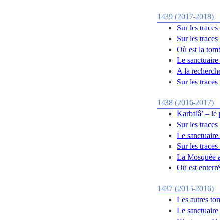
1439 (2017-2018)
Sur les trace
Sur les trace
Où est la tom
Le sanctuaire 
A la recherch
Sur les traces
1438 (2016-2017)
Karbalâ’ – le
Sur les trace
Le sanctuaire
Sur les trace
La Mosquée a
Où est enterr
1437 (2015-2016)
Les autres to
Le sanctuaire