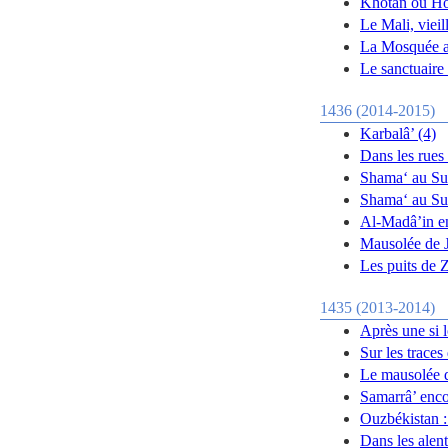
Khotan ou Ho
Le Mali, vieil
La Mosquée a
Le sanctuaire
1436 (2014-2015)
Karbalâ’ (4)
Dans les rues
Shama‘ au Sud
Shama‘ au Su
Al-Madâ’in en
Mausolée de J
Les puits de
1435 (2013-2014)
Après une si 
Sur les trace
Le mausolée 
Samarrâ’ enco
Ouzbékistan :
Dans les ale