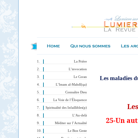
La Prière
L’invocation
Les maladies d
Le Coran
L’Imam al-Mahdî(qa)
Connaître Dieu
La Voie de l’Éloquence
Les
Spiritualité des Infaillibles(p)
L’Au-delà
25-Un aut
Méditer sur l’Actualité
Le Bon Geste