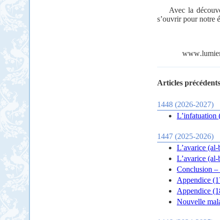
Avec la découve
s’ouvrir pour notre 
www
.
lumie
Articles précédents
1448 (2026-2027)
L’infatuation (
1447 (2025-2026)
L’avarice (al-
L’avarice (al-
Conclusion – 
Appendice (17
Appendice (18
Nouvelle mala