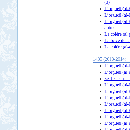
(3)
L’orgueil (al-
L’orgueil (al-
L’orgueil (al-
autres
La colère (al-
La force de l
La colère (al-
1435 (2013-2014)
L’orgueil (al-
L’orgueil (al-
3e Test sur l
L’orgueil (al-
L’orgueil (al
L’orgueil (al-
L’orgueil (al-
L’orgueil (al-
L’orgueil (al-
L’orgueil (al-
L’orgueil (al-