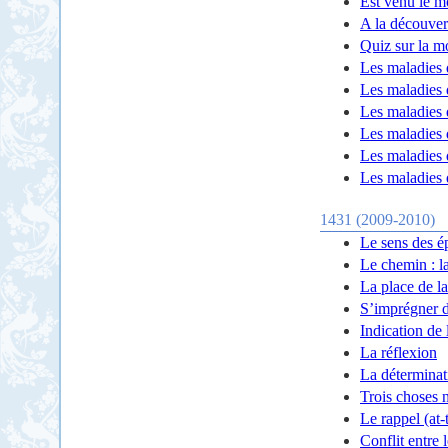
Est venu le m
A la découver
Quiz sur la m
Les maladies 
Les maladies 
Les maladies 
Les maladies d
Les maladies 
Les maladies 
1431 (2009-2010)
Le sens des é
Le chemin : la
La place de la
S’imprégner d
Indication de 
La réflexion
La déterminat
Trois choses n
Le rappel (at-
Conflit entre 