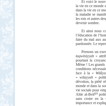
Et voici le nouv
la vie en ce monde s
dans la vie en ce mo
la maladie se manif
les rois et autres de
devenir sombre.
Et ainsi nous c
l’éducation de l’hom
faire du mal aux aut
pardonnée. Le repent
Prenons un exe
taqwiniyyah
» attri
pourtant la croyan
Même ! Les grands sa
conditions nécessai
face à la «
Wilâya
«
wilayyah
» polit
dévotion, la piété ré
monde et dans la soc
vie sociale pour emp
(p)
Ahle al-Beit
polit
sans croire en la
importance et expliq