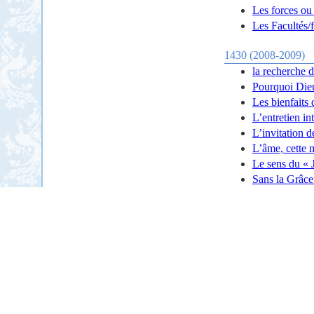
Les forces ou 
Les Facultés/f
1430 (2008-2009)
la recherche 
Pourquoi Dieu
Les bienfaits 
L’entretien i
L’invitation 
L’âme, cette
Le sens du « 
Sans la Grâce