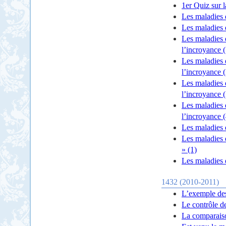
1er Quiz sur 
Les maladies 
Les maladies 
Les maladies 
l’incroyance (
Les maladies 
l’incroyance (
Les maladies 
l’incroyance (
Les maladies 
l’incroyance (
Les maladies 
Les maladies 
» (1)
Les maladies
1432 (2010-2011)
L’exemple des
Le contrôle d
La comparais