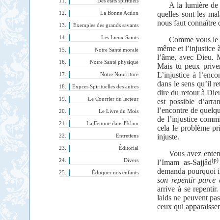
Des états spirituels
A la lumière de
quelles sont les mal
La Bonne Action
nous faut connaître 
Exemples des grands savants
Les Lieux Saints
Comme vous le sa
même et l’injustice à
Notre Santé morale
l’âme, avec Dieu. M
Notre Santé physique
Mais tu peux priver
L’injustice à l’enco
Notre Nourriture
dans le sens qu’il re
Expces Spirituelles des autres
dire du retour à Die
Le Courrier du lecteur
est possible d’arra
l’encontre de quelq
Le Livre du Mois
de l’injustice commi
La Femme dans l'Islam
cela le problème pri
injuste.
Entretiens
Éditorial
Vous avez enten
(p)
Divers
l’Imam as-Sajjâd
demanda pourquoi i
Éduquer nos enfants
son repentir parce 
arrive à se repentir
laids ne peuvent pas
ceux qui apparaissen