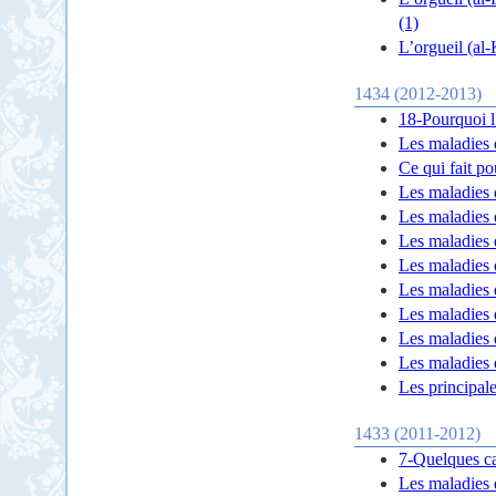
(1)
L’orgueil (al-
1434 (2012-2013)
18-Pourquoi l’
Les maladies 
Ce qui fait p
Les maladies 
Les maladies 
Les maladies 
Les maladies
Les maladies 
Les maladies 
Les maladies 
Les maladies 
Les principal
1433 (2011-2012)
7-Quelques ca
Les maladies 