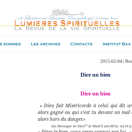
2015-02-04 | Re
Dire un bien
Dire un bien
«
Dieu fait Miséricorde à celui qui dit u
alors gagné ou qui s’est tu devant un mal e
alors hors du danger.
»
(s)
(du Messager de Dieu
in
Wasâ’il ash-Shî‘at
, vol.16 
«
Dites le bien, vous serez connus par lui.
. »