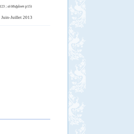
p123 ;
al-Mu
h
âsen
p15)
Juin-Juillet 2013