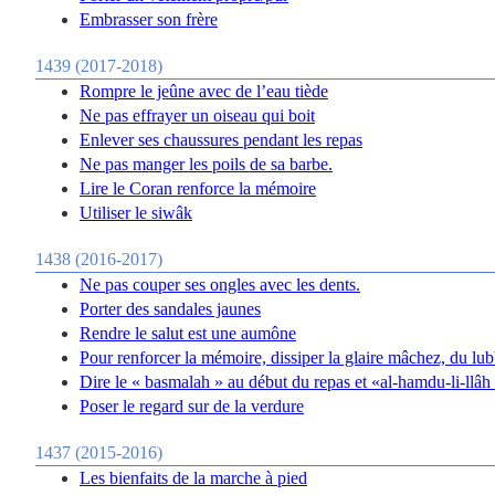
Embrasser son frère
1439 (2017-2018)
Rompre le jeûne avec de l’eau tiède
Ne pas effrayer un oiseau qui boit
Enlever ses chaussures pendant les repas
Ne pas manger les poils de sa barbe.
Lire le Coran renforce la mémoire
Utiliser le siwâk
1438 (2016-2017)
Ne pas couper ses ongles avec les dents.
Porter des sandales jaunes
Rendre le salut est une aumône
Pour renforcer la mémoire, dissiper la glaire mâchez, du lub
Dire le « basmalah » au début du repas et «al-hamdu-li-llâh »
Poser le regard sur de la verdure
1437 (2015-2016)
Les bienfaits de la marche à pied