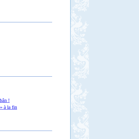
bân !
 à la fin