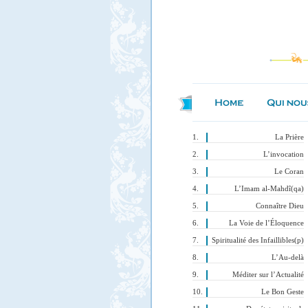
La Prière
L’invocation
Le Coran
L’Imam al-Mahdî(qa)
Connaître Dieu
La Voie de l’Éloquence
Spiritualité des Infaillibles(p)
L’Au-delà
Méditer sur l’Actualité
Le Bon Geste