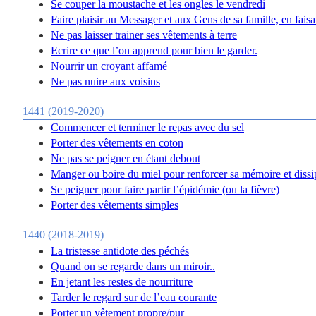
Se couper la moustache et les ongles le vendredi
Faire plaisir au Messager et aux Gens de sa famille, en faisa
Ne pas laisser trainer ses vêtements à terre
Ecrire ce que l’on apprend pour bien le garder.
Nourrir un croyant affamé
Ne pas nuire aux voisins
1441 (2019-2020)
Commencer et terminer le repas avec du sel
Porter des vêtements en coton
Ne pas se peigner en étant debout
Manger ou boire du miel pour renforcer sa mémoire et dissipe
Se peigner pour faire partir l’épidémie (ou la fièvre)
Porter des vêtements simples
1440 (2018-2019)
La tristesse antidote des péchés
Quand on se regarde dans un miroir..
En jetant les restes de nourriture
Tarder le regard sur de l’eau courante
Porter un vêtement propre/pur