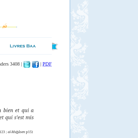
aders 3408 |
|
PDF
n bien et qui a
t qui s’est mis
p123 ;
al-Mu
h
âsen
p15)