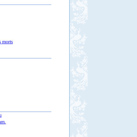
s morts
u
lam.