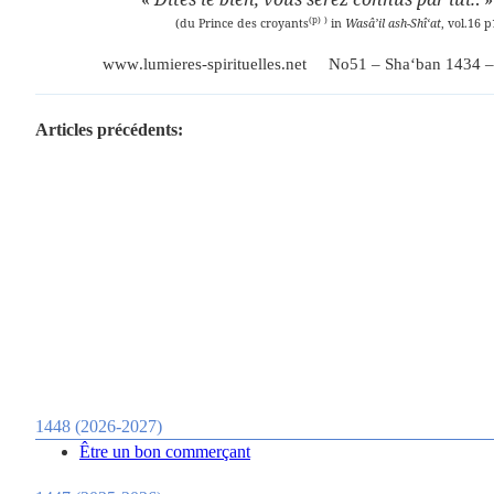
(p)
)
(du Prince des croyants
in
Wasâ’il ash-Shî‘at
, vol.16 
www
.
lumieres
-
spirituelles
.
net
No51 –
Sha‘ban 1434 – 
Articles précédents:
1448 (2026-2027)
Être un bon commerçant