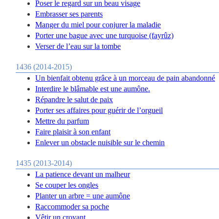
Poser le regard sur un beau visage
Embrasser ses parents
Manger du miel pour conjurer la maladie
Porter une bague avec une turquoise (fayrûz)
Verser de l’eau sur la tombe
1436 (2014-2015)
Un bienfait obtenu grâce à un morceau de pain abandonné
Interdire le blâmable est une aumône.
Répandre le salut de paix
Porter ses affaires pour guérir de l’orgueil
Mettre du parfum
Faire plaisir à son enfant
Enlever un obstacle nuisible sur le chemin
1435 (2013-2014)
La patience devant un malheur
Se couper les ongles
Planter un arbre = une aumône
Raccommoder sa poche
Vêtir un croyant