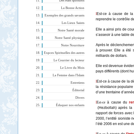
Des états spirituels
La Bonne Action
l
Est-ce à cause de l
Exemples des grands savants
reprendre le contrôle d
Les Lieux Saints
Elle a ainsi pris de co
Notre Santé morale
s’asseoir à une table d
Notre Santé physique
Après le déclenchement 
Notre Nourriture
à prouver. Elle a été 
Expces Spirituelles des autres
milliards de dollars.
Le Courrier du lecteur
Elle est devenue éviden
Le Livre du Mois
pays différents (dont hu
La Femme dans l'Islam
l
Est-ce à cause de la dé
Entretiens
la résistance populaire
Éditorial
d’une trentaine d’anné
Divers
l
Est-ce
à cause du
re
Éduquer nos enfants
(Hezbollah) après la 
rapport de forces avec 
2000, l’entité sioniste
l’été 2006 en est une d