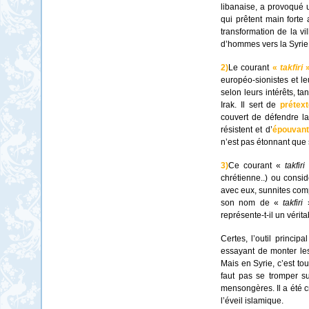
libanaise, a provoqué 
qui prêtent main forte 
transformation de la vi
d’hommes vers la Syrie,
2)
Le courant
«
takfiri
»
européo-sionistes et le
selon leurs intérêts, t
Irak. Il sert de
prétex
couvert de défendre l
résistent et d’
épouvant
n’est pas étonnant que 
3)
Ce courant «
takfiri
chrétienne..) ou consid
avec eux, sunnites compr
son nom de «
takfiri
représente-t-il un vérit
Certes, l’outil princip
essayant de monter les
Mais en Syrie, c’est tou
faut pas se tromper su
mensongères. Il a été c
l’éveil islamique.