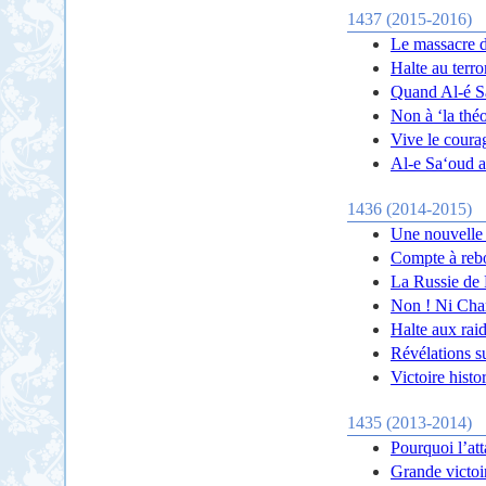
1437 (2015-2016)
Le massacre de
Halte au terro
Quand Al-é Sa
Non à ‘la théo
Vive le courag
Al-e Sa‘oud av
1436 (2014-2015)
Une nouvelle c
Compte à rebou
La Russie de P
Non ! Ni Charl
Halte aux rai
Révélations s
Victoire histo
1435 (2013-2014)
Pourquoi l’at
Grande victoir