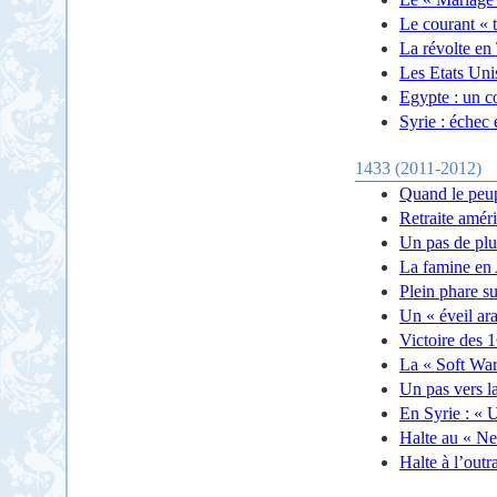
Le courant « t
La révolte en 
Les Etats Unis
Egypte : un co
Syrie : échec 
1433 (2011-2012)
Quand le peup
Retraite améri
Un pas de plus
La famine en A
Plein phare su
Un « éveil ara
Victoire des 1
La « Soft War
Un pas vers la
En Syrie : « U
Halte au « N
Halte à l’out