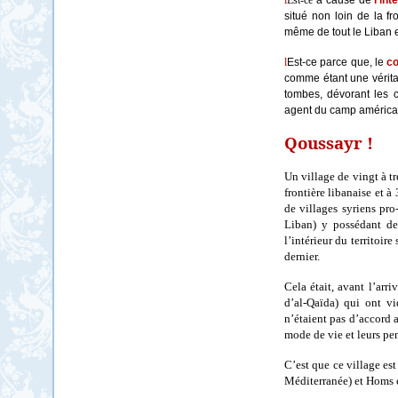
l
Est-ce
à cause de
l’in
situé non loin de la fr
même de tout le Liban e
l
Est-ce parce que, le
co
comme étant une véritabl
tombes, dévorant les c
agent du camp américa
Qoussayr !
Un village de vingt à tr
frontière libanaise et 
de villages syriens pro
Liban) y possédant de
l’intérieur du territoir
dernier.
Cela était, avant l’arri
d’al-Qaïda) qui ont v
n’étaient pas d’accord 
mode de vie et leurs pen
C’est que ce village est
Méditerranée) et Homs et