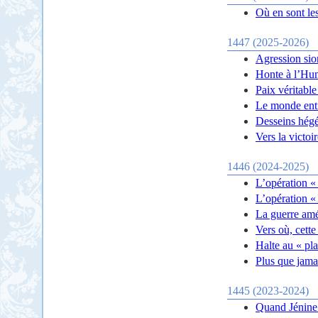
Où en sont le
1447 (2025-2026)
Agression sio
Honte à l’Hum
Paix véritable
Le monde enti
Desseins hég
Vers la victoi
1446 (2024-2025)
L’opération «
L’opération «
La guerre amé
Vers où, cette
Halte au « pl
Plus que jamai
1445 (2023-2024)
Quand Jénine l