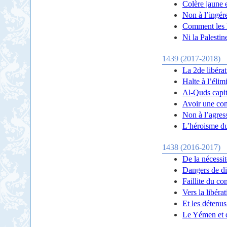
Colère jaune 
Non à l’ingér
Comment les E
Ni la Palestin
1439 (2017-2018)
La 2de libéra
Halte à l’éli
Al-Quds capita
Avoir une con
Non à l’agress
L’héroisme du
1438 (2016-2017)
De la nécessi
Dangers de di
Faillite du co
Vers la libéra
Et les détenus
Le Yémen et d