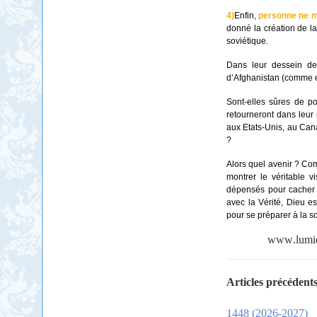
4)
Enfin,
personne ne m
donné la création de la
soviétique.
Dans leur dessein de
d’Afghanistan (comme en
Sont-elles sûres de po
retourneront dans leur
aux Etats-Unis, au Cana
?
Alors quel avenir ? Com
montrer le véritable v
dépensés pour cacher la
avec la Vérité, Dieu es
pour se préparer à la s
www
.
lumi
Articles précédents
1448 (2026-2027)