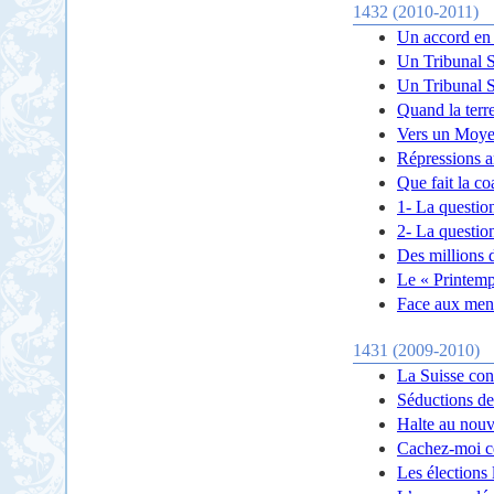
1432 (2010-2011)
Un accord en 
Un Tribunal Sp
Un Tribunal Sp
Quand la terre
Vers un Moyen
Répressions a
Que fait la co
1- La question
2- La questio
Des millions 
Le « Printemp
Face aux mena
1431 (2009-2010)
La Suisse cont
Séductions de 
Halte au nouv
Cachez-moi ce
Les élections 