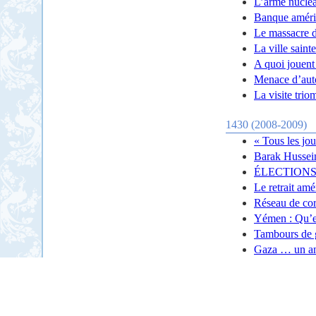
L’arme nucléa
Banque améric
Le massacre de
La ville saint
A quoi jouent
Menace d’auto
La visite tri
1430 (2008-2009)
« Tous les jou
Barak Hussei
ÉLECTIONS
Le retrait amé
Réseau de cor
Yémen : Qu’es
Tambours de g
Gaza … un an 