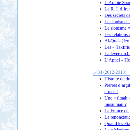
L’Arabie Saou
La R. I. d’Ir
Des secrets de
Le sionisme =
Le sionisme =
Les relations
Al-Quds (Jéru
Les « Takfiris
La levée du b
L’Appel « Hou
1434 (2012-2013)
Histoire de dr
Pierres d’argi
armes !
Une « fitnah »
musulman ?
La France en g
La renonciati
Quand les Etat
Le « Mariage p