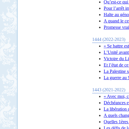
Qu’est-ce qui
Pour l’arrêt 
Halte au géno
A quand le ce
Promesse vrai
1444 (2022-2023)
« Se battre es
L’Unité avant 
Victoire du Li
Et l’état de 
La Palestine sa
La guerre au 
1443 (2021-2022)
« Avec moi, c
Déchéances et
La libératio
A quels chang
Quelles 1ères 
Les défis de 