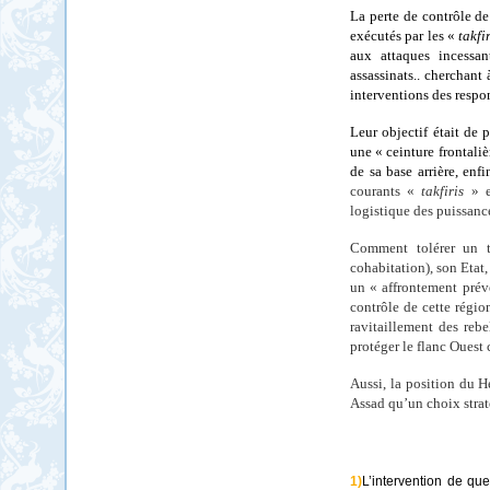
La perte de contrôle de
exécutés par les «
takfi
aux attaques incessan
assassinats.. cherchant 
interventions des respo
Leur objectif était de 
une « ceinture frontaliè
de sa base arrière, enf
courants «
takfiris
» e
logistique des puissanc
Comment tolérer un te
cohabitation),
son Etat,
un « affrontement
prév
contrôle de cette régio
ravitaillement des rebe
protéger le flanc Ouest 
Aussi, la position du H
Assad qu’un choix straté
1)
L’intervention de qu