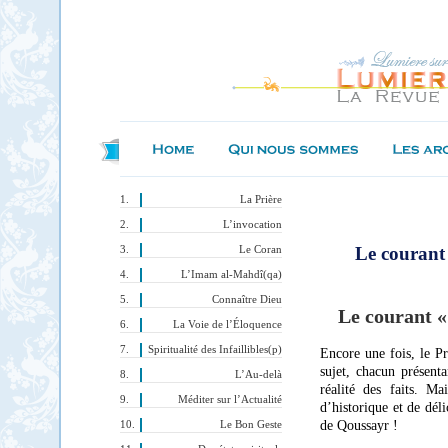
La Prière
L’invocation
Le courant 
Le Coran
L’Imam al-Mahdî(qa)
Connaître Dieu
Le courant 
La Voie de l’Éloquence
Spiritualité des Infaillibles(p)
E
ncore une fois, le P
sujet, chacun présent
L’Au-delà
réalité des faits. Ma
Méditer sur l’Actualité
d’historique et de déli
de Qoussayr !
Le Bon Geste