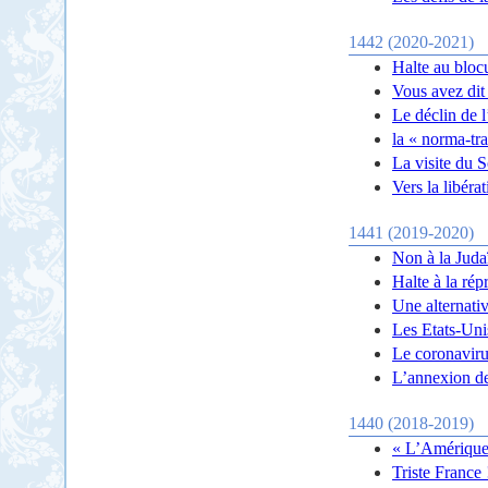
1442 (2020-2021)
Halte au bloc
Vous avez dit 
Le déclin de l
la « norma-tra
La visite du S
Vers la libérat
1441 (2019-2020)
Non à la Judaï
Halte à la ré
Une alternative
Les Etats-Unis
Le coronaviru
L’annexion de
1440 (2018-2019)
« L’Amérique 
Triste France 