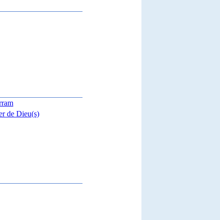
arram
er de Dieu(s)