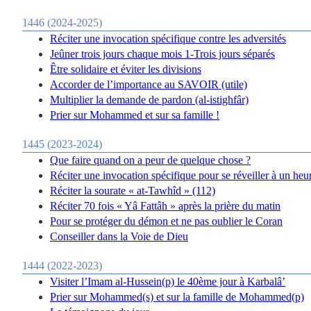
1446 (2024-2025)
Réciter une invocation spécifique contre les adversités
Jeûner trois jours chaque mois 1-Trois jours séparés
Être solidaire et éviter les divisions
Accorder de l’importance au SAVOIR (utile)
Multiplier la demande de pardon (al-istighfâr)
Prier sur Mohammed et sur sa famille !
1445 (2023-2024)
Que faire quand on a peur de quelque chose ?
Réciter une invocation spécifique pour se réveiller à un heu
Réciter la sourate « at-Tawhîd » (112)
Réciter 70 fois « Yâ Fattâh » après la prière du matin
Pour se protéger du démon et ne pas oublier le Coran
Conseiller dans la Voie de Dieu
1444 (2022-2023)
Visiter l’Imam al-Hussein(p) le 40ème jour à Karbalâ’
Prier sur Mohammed(s) et sur la famille de Mohammed(p)