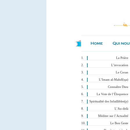
La Prière
L’invocation
Le Coran
L’Imam al-Mahdî(qa)
Connaître Dieu
La Voie de l’Éloquence
Spiritualité des Infaillibles(p)
L’Au-delà
Méditer sur l’Actualité
Le Bon Geste