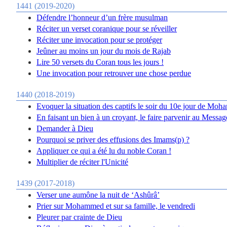
1441 (2019-2020)
Défendre l’honneur d’un frère musulman
Réciter un verset coranique pour se réveiller
Réciter une invocation pour se protéger
Jeûner au moins un jour du mois de Rajab
Lire 50 versets du Coran tous les jours !
Une invocation pour retrouver une chose perdue
1440 (2018-2019)
Evoquer la situation des captifs le soir du 10e jour de Moh
En faisant un bien à un croyant, le faire parvenir au Messag
Demander à Dieu
Pourquoi se priver des effusions des Imams(p) ?
Appliquer ce qui a été lu du noble Coran !
Multiplier de réciter l'Unicité
1439 (2017-2018)
Verser une aumône la nuit de ‘Ashûrâ’
Prier sur Mohammed et sur sa famille, le vendredi
Pleurer par crainte de Dieu