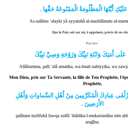
عَلَيْكِ أَيَّتُهَا الْمَظْلُومَةُ الْمَمْنُوعَةُ حَقَّها
As-salâmu ‘alayki yâ ayyatuhâ al-mazhlûmatu al-mam
Que la Paix soit sur toi, ô opprimée, privée de ses dro
Puis dire :
 عَلَى أَمَتِكَ وَابْنَةِ نَبِيِّكَ وَزَوْجَةِ وَصِيِّ نَبِيِّكَ
Allâhumma,
s
alli ‘alâ amatika, wa-bnati nabiyyika, wa zawj
Mon Dieu, prie sur Ta Servante, la fille de Ton Prophète, l'é
Prophète,
 زُلْفَى عِبادِكَ الْمُكَرَّمِينَ مِنْ أَهْلِ السَّماواتِ وَأَهْلِ
الأَرَضِينَ .
s
alâtann tuzlifuhâ fawqa zulfâ ‘ibâdika-l-mukarramîna min ahli
ara
d
îna.