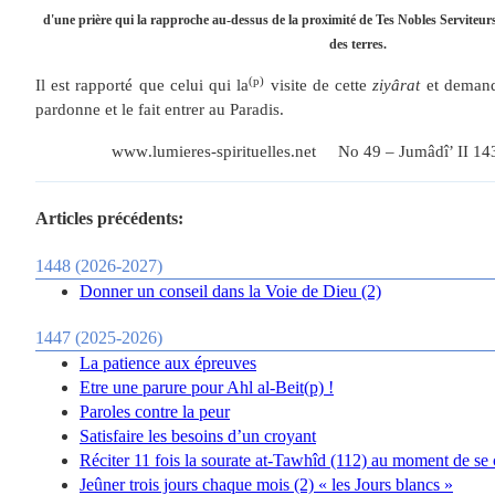
d'une prière qui la rapproche au-dessus de la proximité de Tes Nobles Serviteurs
des terres.
(p)
Il est rapporté que celui qui la
visite de cette
ziyârat
et demand
pardonne et le fait entrer au Paradis.
www
.
lumieres
-
spirituelles
.
net
No 49 –
Jumâdî’ II 14
Articles précédents:
1448 (2026-2027)
Donner un conseil dans la Voie de Dieu (2)
1447 (2025-2026)
La patience aux épreuves
Etre une parure pour Ahl al-Beit(p) !
Paroles contre la peur
Satisfaire les besoins d’un croyant
Réciter 11 fois la sourate at-Tawhîd (112) au moment de se
Jeûner trois jours chaque mois (2) « les Jours blancs »