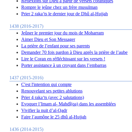
Réflexions sur Dieu à partir de versets coraniques
Rompre le jeûne chez un frère musulman
Prier 2 raka‘ts le dernier jour de Dhû al-Hujjah
1438 (2016-2017)
Jeûner le premier jour du mois de Moharram
Aimer Dieu et Son Messager
La prière de l’enfant pour ses parents
Demander 70 fois pardon à Dieu après la prière de l’aube
Lire le Coran en réfléchissant sur les versets !
Porter assistance à un croyant dans l’embarras
1437 (2015-2016)
C'est l'intention qui compte
Renouvelant ses petites ablutions
Prier 4 raka‘ts (avec 2 salutations)
Evoquer l’Imam al- Mahdî(qa) dans les assemblées
Vivifier la nuit d’al-Qadr
Faire l’aumône le 25 dhû al-Hujjah
1436 (2014-2015)