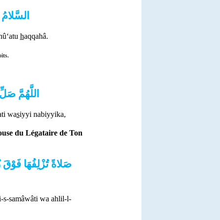
السَّلامُ  .
nû‘atu
h
aqqahâ.
its.
اللَّهُمَّ صَلِّ
ati wa
s
iyyi nabiyyika,
pouse du Légataire de Ton
صَلاةً تُزْلِفُهَا فَوْقَ
-s-samâwâti wa ahlil-l-