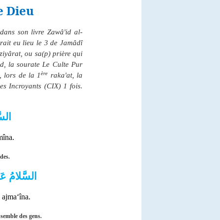
e Dieu
dans son livre Zawâ'id al-
rait eu lieu le 3 de Jamâdî
 ziyârat, ou sa(p) prière qui
d, la sourate Le Culte Pur
ère
, lors de la 1
raka'at, la
Les Incroyants (CIX) 1 fois.
السّ
mîna.
des.
السَّلامُ عَل
i ajma‘îna.
nsemble des gens.