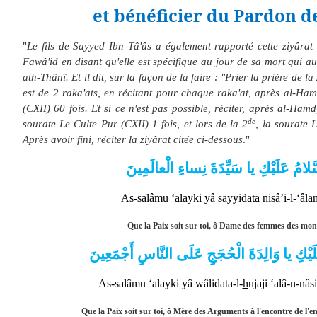
et bénéficier du Pardon d
"
Le fils de Sayyed Ibn Tâ'ûs a également rapporté cette ziyârat 
Fawâ'id en disant qu'elle est spécifique au jour de sa mort qui au
ath-Thânî. Et il dit, sur la façon de la faire : "Prier la prière de la
est de 2 raka'ats, en récitant pour chaque raka'at, après al-Ham
(CXII) 60 fois. Et si ce n'est pas possible, réciter, après al-Hamd
de
sourate Le Culte Pur (CXII) 1 fois, et lors de la 2
, la sourate 
Après avoir fini, réciter la ziyârat citée ci-dessous
."
َلامُ عَلَيْكِ يا سَيِّدَةَ نِساءِ الْعالَمِينَ
As-salâmu ‘alayki yâ sayyidata nisâ’i-l-‘âla
Que la Paix soit sur toi, ô Dame des femmes des mon
َيْكِ يا وَالِدَةَ الْحُجَجِ عَلَى النَّاسِ أَجْمَعِينَ
As-salâmu ‘alayki yâ wâlidata-l-
h
ujaji ‘alâ-n-nâs
Que la Paix soit sur toi, ô Mère des Arguments à l'encontre de l'e