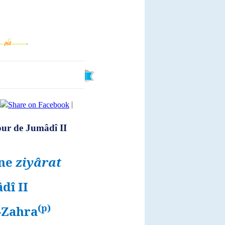
|
jour de Jumâdî II
une
ziyârat
dî II
(p)
-Zahra