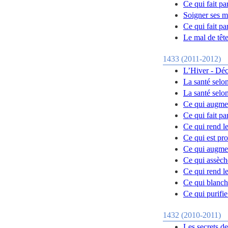
Ce qui fait par
Soigner ses m
Ce qui fait par
Le mal de tête
1433 (2011-2012)
L’Hiver - Dé
La santé selon
La santé selon
Ce qui augmen
Ce qui fait par
Ce qui rend le
Ce qui est pro
Ce qui augmen
Ce qui assèch
Ce qui rend l
Ce qui blanchi
Ce qui purifie
1432 (2010-2011)
Les secrets de