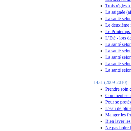
Trois règles à
La saignée (a
La santé selon
Le deuxième m
Le Printemps 
L’Eté - lors d
La santé selon
La santé selon
La santé selon
La santé selo
La santé selo
1431 (2009-2010)
Prendre soin 
Comment se n
Pour se protég
L’eau de plui
Manger les fru
Bien laver les
Ne pas boire