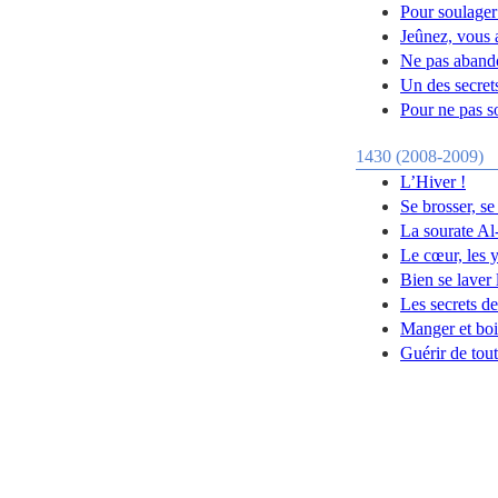
Pour soulager
Jeûnez, vous a
Ne pas abando
Un des secrets
Pour ne pas so
1430 (2008-2009)
L’Hiver !
Se brosser, se
La sourate Al-
Le cœur, les y
Bien se laver 
Les secrets de
Manger et boi
Guérir de tou