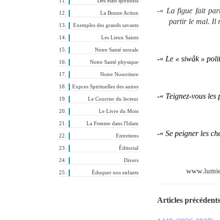
Des états spirituels
-«
La figue fait par
La Bonne Action
partir le mal. I
Exemples des grands savants
Les Lieux Saints
Notre Santé morale
-«
Le « siwâk » polit
Notre Santé physique
Notre Nourriture
Expces Spirituelles des autres
-«
Teignez-vous les 
Le Courrier du lecteur
Le Livre du Mois
La Femme dans l'Islam
-
«
Se peigner les ch
Entretiens
Éditorial
Divers
www
.
lumi
Éduquer nos enfants
Articles précédents