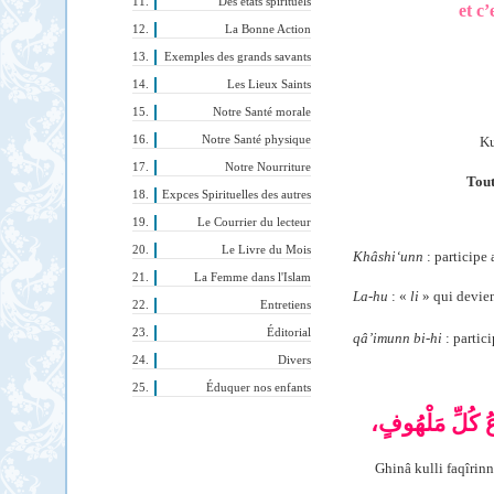
Des états spirituels
et c
La Bonne Action
Exemples des grands savants
Les Lieux Saints
Notre Santé morale
Notre Santé physique
Ku
Notre Nourriture
Tout
Expces Spirituelles des autres
Le Courrier du lecteur
Le Livre du Mois
Khâshi‘unn
:
participe 
La Femme dans l'Islam
La-hu
: «
li
» qui devie
Entretiens
Éditorial
qâ’imunn
bi-hi
: partici
Divers
Éduquer nos enfants
َعُ كُلِّ مَلْهُوفٍ
Ghinâ kulli faqîrin