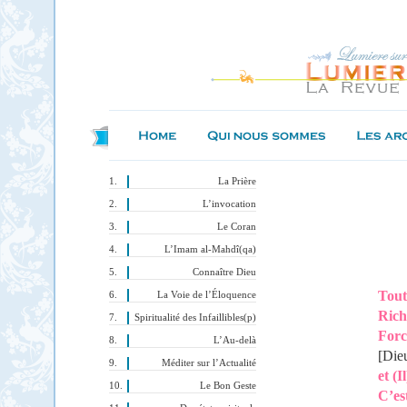
La Prière
L’invocation
Le Coran
L’Imam al-Mahdî(qa)
Connaître Dieu
Tout
La Voie de l’Éloquence
Rich
Spiritualité des Infaillibles(p)
Force
L’Au-delà
[Die
Méditer sur l’Actualité
et (I
Le Bon Geste
C’es