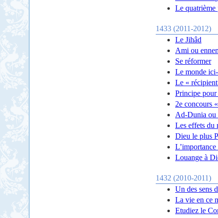
Le quatrième pi
1433 (2011-2012)
Le Jihâd
Ami ou ennem
Se réformer
Le monde ici-
Le « récipient
Principe pour
2e concours «
Ad-Dunia ou 
Les effets du
Dieu le plus 
L’importance 
Louange à Di
1432 (2010-2011)
Un des sens d
La vie en ce 
Etudiez le Co