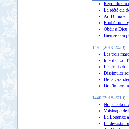
Répondre au m
La piété clé 
Ad-Dunia et l
Équité ou lar
Obéir à Dieu
Bien se compo
1441 (2019-2020)
Les trois marq
Interdiction d
Les fruits du
Dissimuler so
De la Grande
De l’importan
1440 (2018-2019)
Ne pas obéir 
Voisinage de
La Louange à
La dévastation