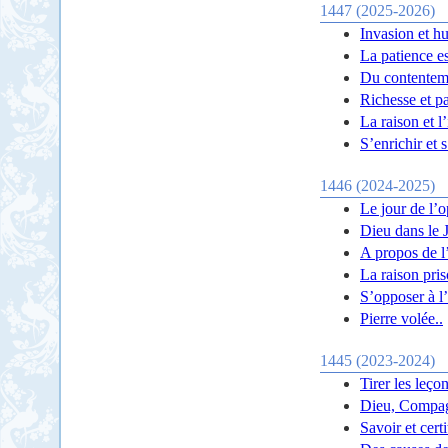
1447 (2025-2026)
Invasion et hu
La patience e
Du contentem
Richesse et p
La raison et l
S’enrichir et
1446 (2024-2025)
Le jour de l
Dieu dans le J
A propos de l
La raison pri
S’opposer à l’
Pierre volée..
1445 (2023-2024)
Tirer les leço
Dieu, Compag
Savoir et cert