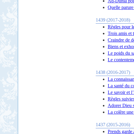
Ad-Dunia pour
Quelle parure 
1439 (2017-2018)
Règles pour l
Trois amis et 
Craindre de d
Biens et exho
Le poids du s
Le contentemen
1438 (2016-2017)
La connaissan
La santé du co
Le savoir et l
Règles suivie
Adorer Dieu s
La colère une
1437 (2015-2016)
Prends garde à