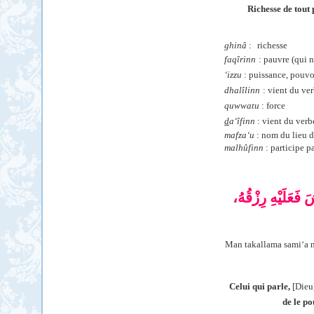
Richesse de tout 
ghinâ
:
richesse
faqîrinn
: pauvre (qui 
‘izzu
: puissance, pouvoi
dh
alîlinn
: vient du ve
quwwatu
: force
d
a‘îfinn
: vient du ver
mafza‘u
: nom du lieu 
malhûfinn
: participe pa
فَعَلَيْهِ رِزْقُهُ
Man takallama sami‘a 
Celui qui parle,
[Dieu
de le po