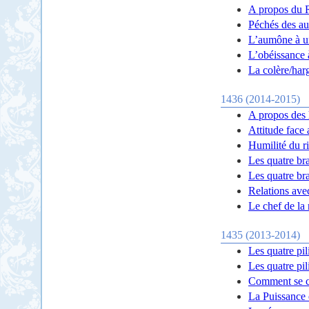
A propos du R
Péchés des aut
L’aumône à u
L’obéissance 
La colère/harg
1436 (2014-2015)
A propos des 
Attitude face
Humilité du ri
Les quatre br
Les quatre br
Relations avec
Le chef de la 
1435 (2013-2014)
Les quatre pil
Les quatre pil
Comment se c
La Puissance 