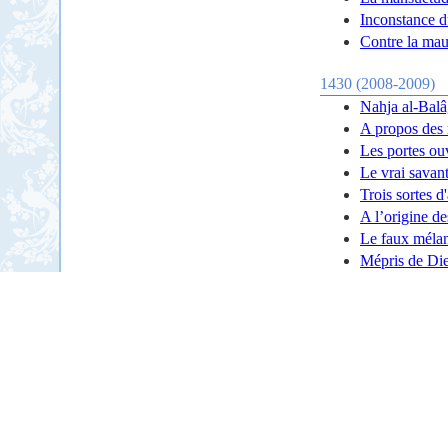
Inconstance 
Contre la mau
1430 (2008-2009)
Nahja al-Balâ
A propos des 
Les portes ou
Le vrai savan
Trois sortes d
A l’origine de
Le faux mélan
Mépris de Di