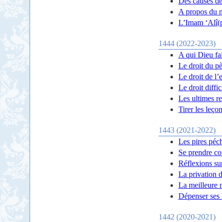
Des causes de
A propos du 
L’Imam ‘Alî(p)
1444 (2022-2023)
A qui Dieu fai
Le droit du pè
Le droit de l’
Le droit diffic
Les ultimes r
Tirer les leço
1443 (2021-2022)
Les pires péc
Se prendre c
Réflexions su
La privation 
La meilleure m
Dépenser ses b
1442 (2020-2021)