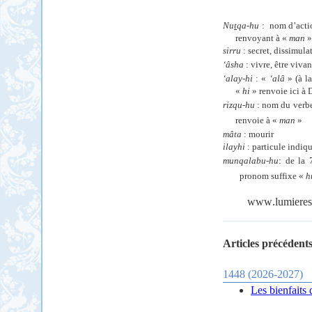
Nu
t
qa-hu
:
nom d’acti
renvoyant à «
man
»
sirru
: secret, dissimula
‘âsha
: vivre, être vivan
‘alay-hi
: «
‘alâ
» (à la
«
hi
» renvoie ici à 
rizqu-hu
: nom du verb
renvoie à «
man
»
mâta
: mourir
ilayhi
: particule indiq
munqalabu-hu
: de la 
pronom suffixe «
h
www
.
lumieres
Articles précédents
1448 (2026-2027)
Les bienfaits 