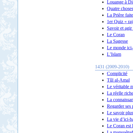
Louange à Di
Quatre chose
La Prière fait
1er Quiz « ra
Savoir et agir
Le Coran
La Sagesse
Le monde ici
L’Islam
1431 (2009-2010)
Complicité
Tûl al-Amal
Le véritable m
La réelle rich
La connaissa
Regarder ses 
Le savoir plus
La vie d’ici-b
Le Coran est 
La mansuétude