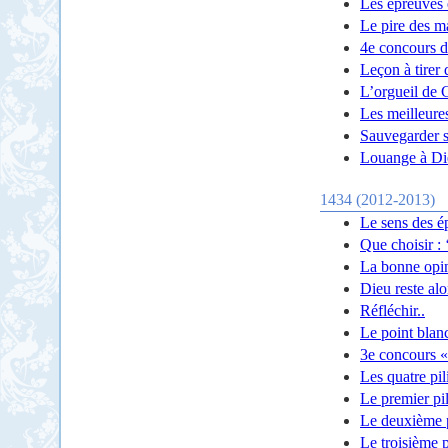
Les épreuves e
Le pire des ma
4e concours d
Leçon à tirer d
L’orgueil de 
Les meilleures
Sauvegarder so
Louange à Di
1434 (2012-2013)
Le sens des é
Que choisir : 
La bonne opin
Dieu reste al
Réfléchir..
Le point blanc
3e concours «
Les quatre pili
Le premier pili
Le deuxième pi
Le troisième pi