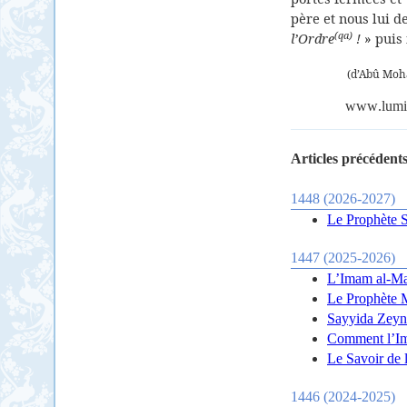
père et nous lui d
(qa)
l’Ordre
!
» puis
(d’Abû Moha
www
.
lumi
Articles précédents
1448 (2026-2027)
Le Prophète S
1447 (2025-2026)
L’Imam al-Mah
Le Prophète M
Sayyida Zeyna
Comment l’Ima
Le Savoir de 
1446 (2024-2025)