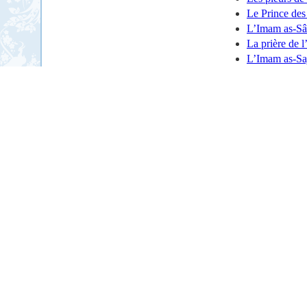
Le Prince des 
L’Imam as-Sâd
La prière de 
L’Imam as-Saj