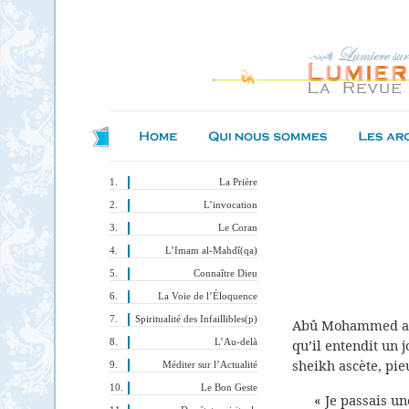
La Prière
L’invocation
Le Coran
L’Imam al-Mahdî(qa)
Connaître Dieu
La Voie de l’Éloquence
Spiritualité des Infaillibles(p)
Abû Mohammed al-H
qu’il entendit un jo
L’Au-delà
sheikh ascète, pieu
Méditer sur l’Actualité
Le Bon Geste
« Je passais u