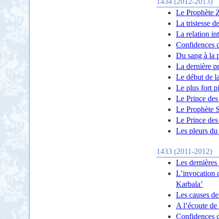
1434 (2012-2013)
Le Prophète Za
La tristesse 
La relation i
Confidences 
Du sang à la 
La dernière p
Le début de l
Le plus fort pi
Le Prince des 
Le Prophète S
Le Prince des 
Les pleurs d
1433 (2011-2012)
Les dernières
L’invocation 
Karbala’
Les causes de
A l’écoute de 
Confidences 