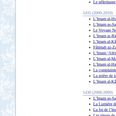
Le pèlerinage
1431 (2009-2010)
L’Imam al-Hus
L’Imam as-Sajj
Le Voyage No
L’Imam ar-Rid
L’Imam al-Kâz
Fâtimah az-Zah
L’Imam ‘Ali(p)
L’Imam al-Mah
L’Imam al-Has
La complainte
La prière de 
L’Imam al-Kâ
1430 (2008-2009)
L’Imam as-Saj
La Lumière d
La foi de l’I
Les pleurs de