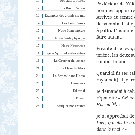
Des états spirituels
l’extérieur de Kûfa
La Bonne Action
hommes apparurent
Exemples des grands savants
Arrivés au centre 
de sa main droite 
Les Lieux Saints
à jaillir. L’homme 
Notre Santé morale
faire autant.
Notre Santé physique
Notre Nourriture
Ensuite il se leva
Expces Spirituelles des autres
prière, les deux a
comme imam.
Le Courrier du lecteur
Le Livre du Mois
Quand il fit ses sa
La Femme dans l'Islam
rayonnait]
et je tr
Entretiens
Je demandai à celu
Éditorial
répondit : «
Cet ho
Divers
(p)
Hassan
.
»
Éduquer nos enfants
Je m’approchai de 
Dieu, que dis-tu à p
dans le vrai ?
»