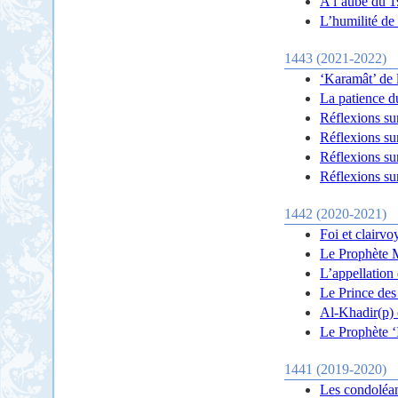
A l’aube du 
L’humilité de
1443 (2021-2022)
‘Karamât’ de 
La patience 
Réflexions su
Réflexions su
Réflexions su
Réflexions su
1442 (2020-2021)
Foi et clairvo
Le Prophète M
L’appellation
Le Prince des 
Al-Khadir(p) 
Le Prophète ‘I
1441 (2019-2020)
Les condoléan