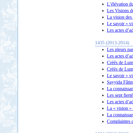
L’élévation du
Les Visions d
La vision des 
Le savoir « vi
Les actes d’a
1435 (2013-2014)
Les pleurs pa
Les actes d’a
Créés de Lumi
Créés de Lumi
Le savoir « vi
Sayyida Fâtim
La connaissanc
Les sept fiert
Les actes d’a
La « vision »
La connaissan
Complaintes d