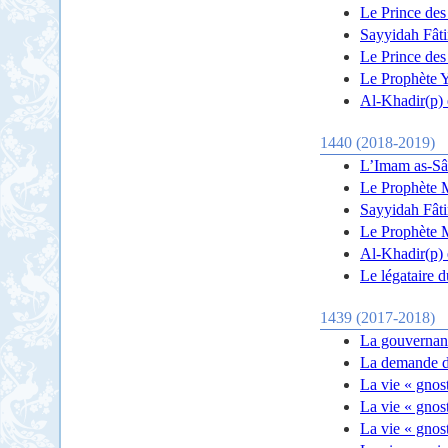
Le Prince des
Sayyidah Fâti
Le Prince des 
Le Prophète Ye
Al-Khadir(p) 
1440 (2018-2019)
L’Imam as-Sâd
Le Prophète 
Sayyidah Fâti
Le Prophète M
Al-Khadir(p) e
Le légataire d
1439 (2017-2018)
La gouvernanc
La demande d
La vie « gnos
La vie « gnos
La vie « gnost