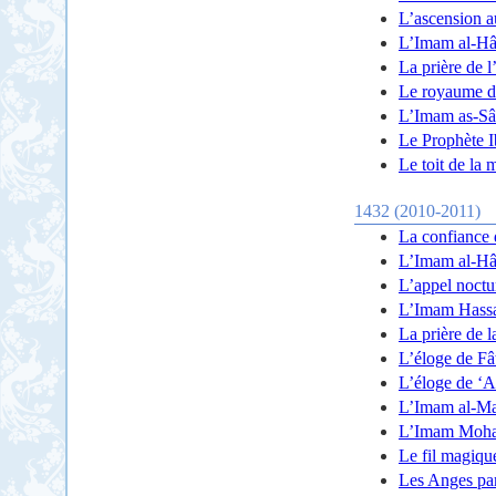
L’ascension a
L’Imam al-Hâ
La prière de 
Le royaume d
L’Imam as-Sâ
Le Prophète I
Le toit de la 
1432 (2010-2011)
La confiance 
L’Imam al-Hâdî
L’appel noctu
L’Imam Hassan
La prière de l
L’éloge de Fât
L’éloge de ‘Alî
L’Imam al-Mah
L’Imam Moham
Le fil magiqu
Les Anges par