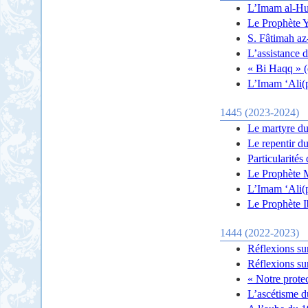
L’Imam al-Hus
Le Prophète Ye
S. Fâtimah az
L’assistance 
« Bi Haqq » (d
L’Imam ‘Ali(p
1445 (2023-2024)
Le martyre du
Le repentir d
Particularité
Le Prophète 
L’Imam ‘Ali(p
Le Prophète 
1444 (2022-2023)
Réflexions su
Réflexions su
« Notre protec
L’ascétisme d