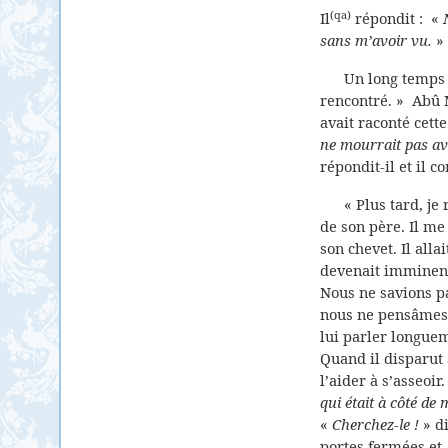
(qa)
Il
répondit : «
sans m’avoir vu.
» 
Un long temps 
rencontré. »
Abû 
avait raconté cette
ne mourrait pas av
répondit-il et il c
« Plus tard, je
de son père. Il me
son chevet. Il alla
devenait imminent
Nous ne savions p
nous ne pensâmes m
lui parler longuem
Quand il disparut
l’aider à s’asseoir.
qui était à côté de 
«
Cherchez-le !
» di
portes fermées et