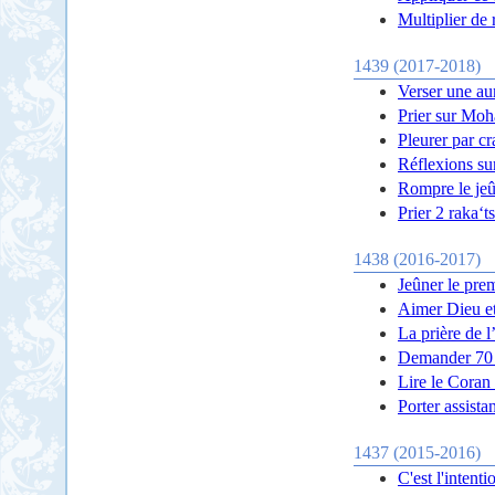
Multiplier de r
1439 (2017-2018)
Verser une au
Prier sur Moh
Pleurer par cr
Réflexions sur
Rompre le je
Prier 2 raka‘t
1438 (2016-2017)
Jeûner le pre
Aimer Dieu e
La prière de l
Demander 70 f
Lire le Coran 
Porter assista
1437 (2015-2016)
C'est l'intent