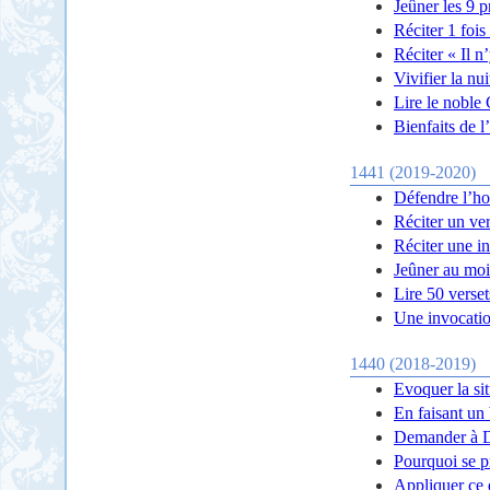
Jeûner les 9 
Réciter 1 fois
Réciter « Il n
Vivifier la nu
Lire le noble 
Bienfaits de 
1441 (2019-2020)
Défendre l’h
Réciter un ver
Réciter une i
Jeûner au moi
Lire 50 verset
Une invocatio
1440 (2018-2019)
Evoquer la si
En faisant un 
Demander à 
Pourquoi se p
Appliquer ce 