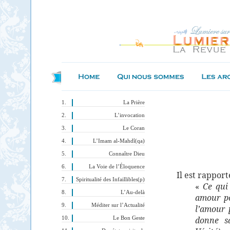
La Prière
L’invocation
Le Coran
L’Imam al-Mahdî(qa)
Connaître Dieu
La Voie de l’Éloquence
Il est rappor
Spiritualité des Infaillibles(p)
«
Ce qui
L’Au-delà
amour po
Méditer sur l’Actualité
l’amour 
donne s
Le Bon Geste