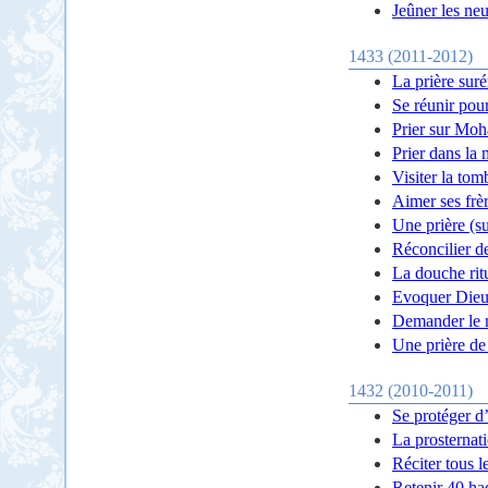
Jeûner les ne
1433 (2011-2012)
La prière suré
Se réunir pou
Prier sur Moh
Prier dans la
Visiter la to
Aimer ses frè
Une prière (s
Réconcilier d
La douche rit
Evoquer Die
Demander le m
Une prière de
1432 (2010-2011)
Se protéger d
La prosternat
Réciter tous l
Retenir 40 ha