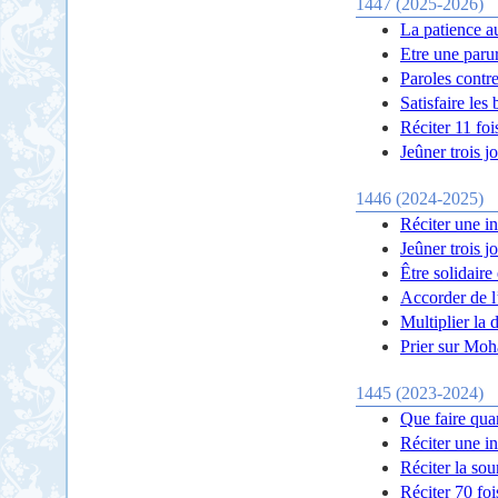
1447 (2025-2026)
La patience a
Etre une parur
Paroles contre
Satisfaire les
Réciter 11 fo
Jeûner trois j
1446 (2024-2025)
Réciter une in
Jeûner trois j
Être solidaire 
Accorder de l
Multiplier la 
Prier sur Moh
1445 (2023-2024)
Que faire qua
Réciter une in
Réciter la sou
Réciter 70 foi