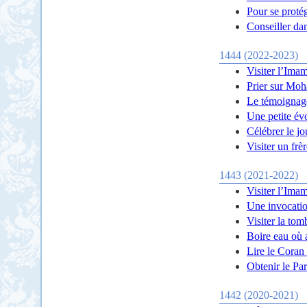
Pour se proté
Conseiller da
1444 (2022-2023)
Visiter l’Ima
Prier sur Mo
Le témoignag
Une petite évo
Célébrer le j
Visiter un frè
1443 (2021-2022)
Visiter l’Imam
Une invocatio
Visiter la tom
Boire eau où a
Lire le Coran 
Obtenir le Pa
1442 (2020-2021)