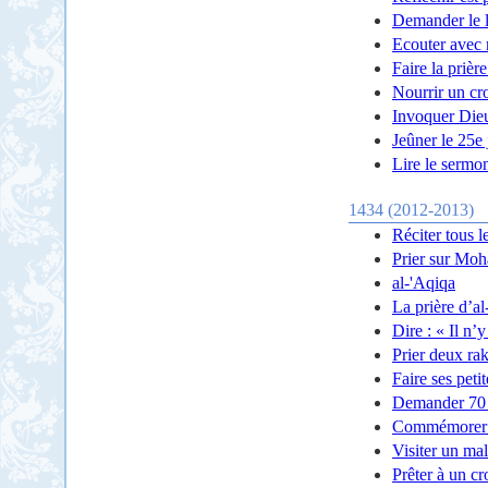
Demander le li
Ecouter avec 
Faire la prièr
Nourrir un cr
Invoquer Dieu
Jeûner le 25e
Lire le sermo
1434 (2012-2013)
Réciter tous l
Prier sur Mo
al-'Aqiqa
La prière d’a
Dire : « Il n’
Prier deux rak
Faire ses peti
Demander 70 
Commémorer l
Visiter un ma
Prêter à un cr