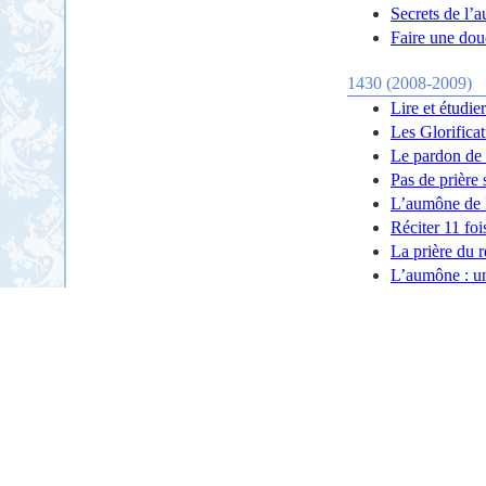
Secrets de l’
Faire une douc
1430 (2008-2009)
Lire et étudie
Les Glorifica
Le pardon de
Pas de prière 
L’aumône de
Réciter 11 foi
La prière du r
L’aumône : un