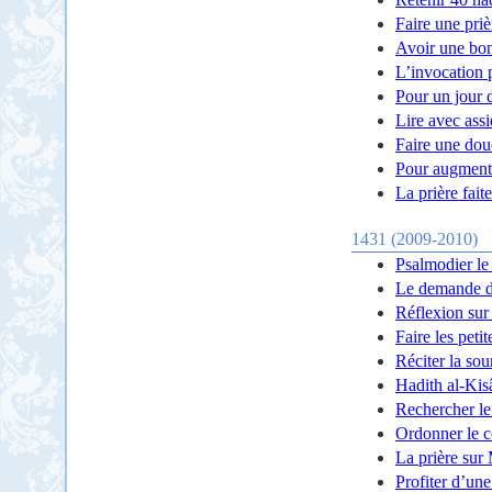
Faire une priè
Avoir une bo
L’invocation 
Pour un jour 
Lire avec ass
Faire une douc
Pour augmente
La prière fait
1431 (2009-2010)
Psalmodier le
Le demande d
Réflexion sur
Faire les peti
Réciter la so
Hadith al-Kis
Rechercher le
Ordonner le c
La prière sur
Profiter d’un