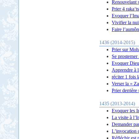
Renouvelant s
Prier 4 raka‘t
Evoquer l’Ima
Vivifier la nu
Faire l’aumôn
1436 (2014-2015)
Prier sur Moh
Se prosterner
Evoquer Dieu
Apprendre à l
réciter 1 fois
Verser la « Za
Prier derrière
1435 (2013-2014)
Evoquer les 
La visite à l
Demander pa
L’invocation 
Réfléchir est 