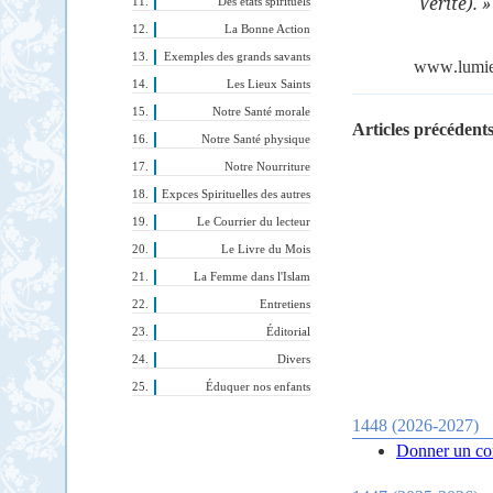
Vérité). »
Des états spirituels
La Bonne Action
Exemples des grands savants
www
.
lumi
Les Lieux Saints
Notre Santé morale
Articles précédents
Notre Santé physique
Notre Nourriture
Expces Spirituelles des autres
Le Courrier du lecteur
Le Livre du Mois
La Femme dans l'Islam
Entretiens
Éditorial
Divers
Éduquer nos enfants
1448 (2026-2027)
Donner un con