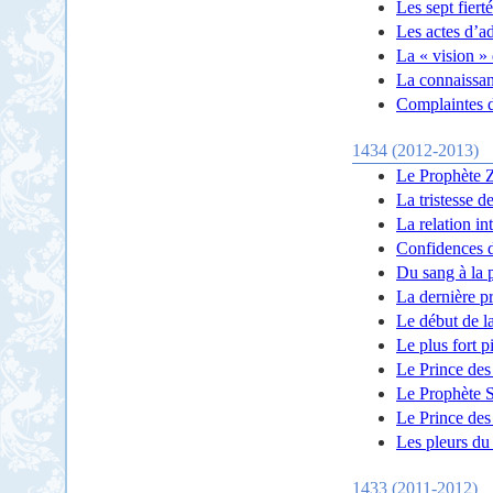
Les sept fiert
Les actes d’a
La « vision »
La connaissan
Complaintes d
1434 (2012-2013)
Le Prophète Za
La tristesse 
La relation i
Confidences 
Du sang à la 
La dernière p
Le début de l
Le plus fort pi
Le Prince des 
Le Prophète S
Le Prince des 
Les pleurs d
1433 (2011-2012)