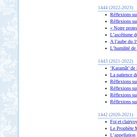
1444 (2022-2023)
Réflexions su
Réflexions su
« Notre protec
L’ascétisme d
A l’aube du 
L’humilité de
1443 (2021-2022)
‘Karamât’ de 
La patience 
Réflexions su
Réflexions su
Réflexions su
Réflexions su
1442 (2020-2021)
Foi et clairvo
Le Prophète M
L’appellation