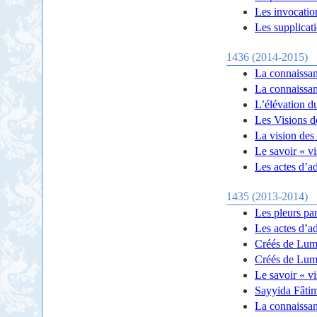
Les invocation
Les supplicat
1436 (2014-2015)
La connaissan
La connaissan
L’élévation du
Les Visions d
La vision des 
Le savoir « vi
Les actes d’a
1435 (2013-2014)
Les pleurs pa
Les actes d’a
Créés de Lumi
Créés de Lumi
Le savoir « vi
Sayyida Fâtim
La connaissanc