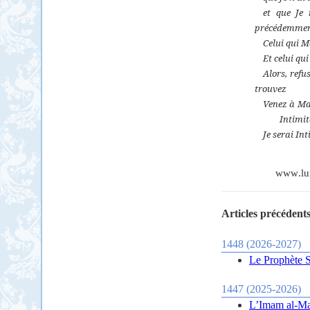
et que Je
précédemmen
Celui qui 
Et celui qu
Alors, refu
trouvez
Venez à Ma
Intimit
Je serai In
www
.
lu
Articles précédents
1448 (2026-2027)
Le Prophète S
1447 (2025-2026)
L’Imam al-Mah