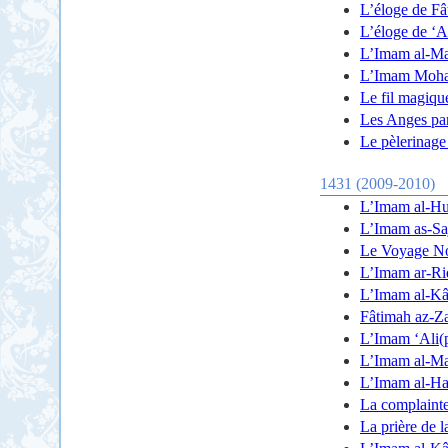
L’éloge de Fât
L’éloge de ‘Alî
L’Imam al-Mah
L’Imam Moham
Le fil magiqu
Les Anges par
Le pèlerinage
1431 (2009-2010)
L’Imam al-Hus
L’Imam as-Sajj
Le Voyage No
L’Imam ar-Rid
L’Imam al-Kâz
Fâtimah az-Zah
L’Imam ‘Ali(p)
L’Imam al-Mah
L’Imam al-Has
La complainte
La prière de 