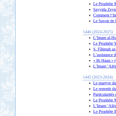
Le Prophète M
Sayyida Zeyna
Comment l’Ima
Le Savoir de 
1446 (2024-2025)
L’Imam al-Hus
Le Prophète Ye
S. Fâtimah az
L’assistance 
« Bi Haqq » (d
L’Imam ‘Ali(p
1445 (2023-2024)
Le martyre du
Le repentir d
Particularité
Le Prophète 
L’Imam ‘Ali(p
Le Prophète 