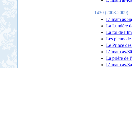
L’Imam al-Kâ
1430 (2008-2009)
L’Imam as-Saj
La Lumière d
La foi de l’I
Les pleurs de
Le Prince des 
L’Imam as-Sâd
La prière de 
L’Imam as-Saj