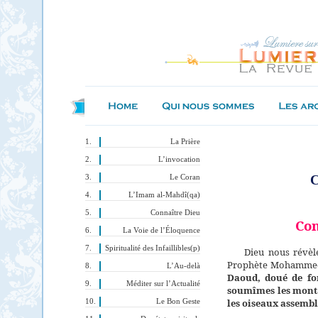
La Prière
L’invocation
C
Le Coran
L’Imam al-Mahdî(qa)
Connaître Dieu
Con
La Voie de l’Éloquence
Spiritualité des Infaillibles(p)
Dieu nous révèl
Prophète Mohamme
L’Au-delà
Daoud, doué de for
Méditer sur l’Actualité
soumîmes les monta
les oiseaux assembl
Le Bon Geste