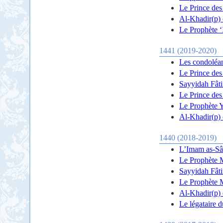
Le Prince des 
Al-Khadir(p) 
Le Prophète ‘I
1441 (2019-2020)
Les condoléan
Le Prince des
Sayyidah Fâti
Le Prince des 
Le Prophète Ye
Al-Khadir(p) 
1440 (2018-2019)
L’Imam as-Sâd
Le Prophète 
Sayyidah Fâti
Le Prophète M
Al-Khadir(p) e
Le légataire d