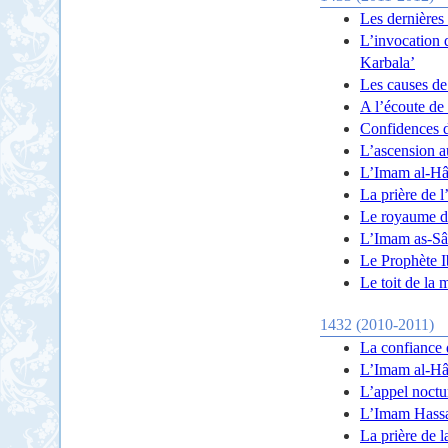
Les dernières
L’invocation 
Karbala’
Les causes de
A l’écoute de 
Confidences 
L’ascension a
L’Imam al-Hâ
La prière de 
Le royaume d
L’Imam as-Sâ
Le Prophète I
Le toit de la 
1432 (2010-2011)
La confiance 
L’Imam al-Hâdî
L’appel noctu
L’Imam Hassan
La prière de l