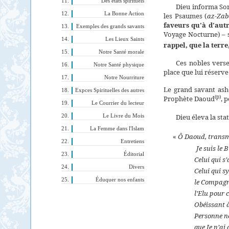
Des états spirituels
Dieu informa So
La Bonne Action
les Psaumes (
az-Zab
faveurs qu'à d'aut
Exemples des grands savants
Voyage Nocturne)
– 
Les Lieux Saints
rappel, que la terre
Notre Santé morale
Ces nobles vers
Notre Santé physique
place que lui réserve
Notre Nourriture
Le grand savant ash
Expces Spirituelles des autres
(p)
Prophète Daoud
, 
Le Courrier du lecteur
Dieu éleva la sta
Le Livre du Mois
La Femme dans l'Islam
«
Ô Daoud, transm
Entretiens
Je suis le 
Éditorial
Celui qui s’
Divers
Celui qui s
Éduquer nos enfants
le Compagn
l’Elu pour c
Obéissant à
Personne ne
que Je n’a