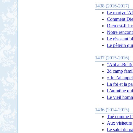
1438 (2016-2017)
Le martyr ‘Al
Comment Dieu
Dieu est-Il Ju
Notre rencont
Le résistant b
Le pèlerin qui
1437 (2015-2016)
"Ahl al-Beit(p
2d camp famil
« Je t’ai app
La foi et la p
L’aumône qui 
Le vieil homme
1436 (2014-2015)
Tué comme l’
Aux visiteurs
Le salut du pa