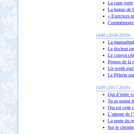
La cape verte
La bague de 
« Exercices m
Commémorer e
1440 (2018-2019)
La mansuétude
Le docteur pre
Le convoi cél
Propos de la 
Un week-end 
Le Pèlerin qui
1439 (2017-2018)
Qui d’entre v
Tu as gagné le
Qui est cette
L’attente de 
La porte du re
Sur le chemin