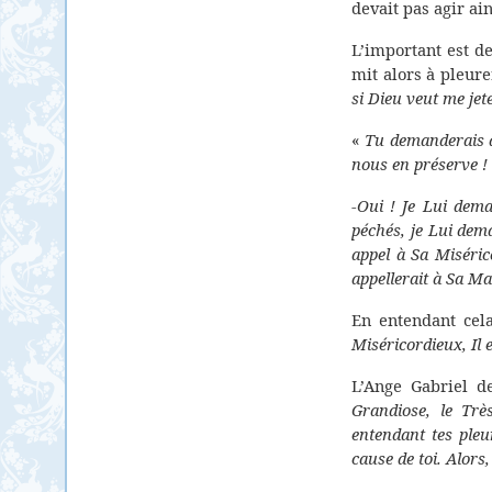
devait pas agir ai
L’important est de
mit alors à pleurer
si Dieu veut me jet
«
Tu demanderais d
nous en préserve !
-
Oui ! Je Lui dema
péchés, je Lui dema
appel à Sa Miséric
appellerait à Sa M
En entendant cel
Miséricordieux, Il 
L’Ange Gabriel d
Grandiose, le Très
entendant tes pleu
cause de toi. Alors,