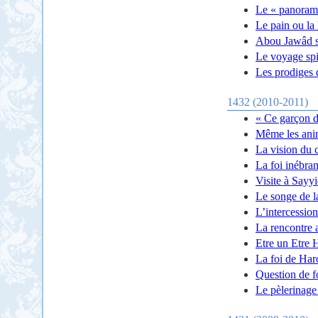
Le « panorama
Le pain ou la
Abou Jawâd su
Le voyage spi
Les prodiges 
1432 (2010-2011)
« Ce garçon d
Même les anim
La vision du 
La foi inébran
Visite à Sayy
Le songe de l
L’intercession
La rencontre 
Etre un Etre
La foi de Ha
Question de f
Le pèlerinag