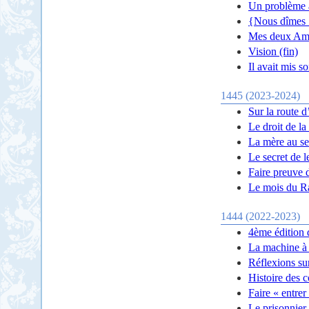
Un problème 
{Nous dîmes :
Mes deux Am
Vision (fin)
Il avait mis s
1445 (2023-2024)
Sur la route d
Le droit de la
La mère au se
Le secret de l
Faire preuve 
Le mois du 
1444 (2022-2023)
4ème édition 
La machine à 
Réflexions su
Histoire des 
Faire « entrer
Le prisonnier 