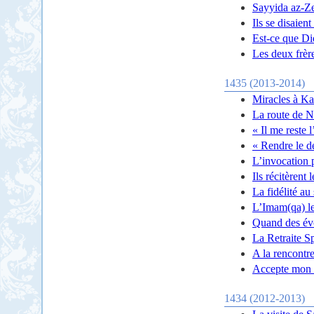
Sayyida az-Ze
Ils se disaien
Est-ce que D
Les deux frèr
1435 (2013-2014)
Miracles à Ka
La route de N
« Il me reste 
« Rendre le d
L’invocation 
Ils récitèrent
La fidélité au
L’Imam(qa) l
Quand des évo
La Retraite S
A la rencontre
Accepte mon r
1434 (2012-2013)