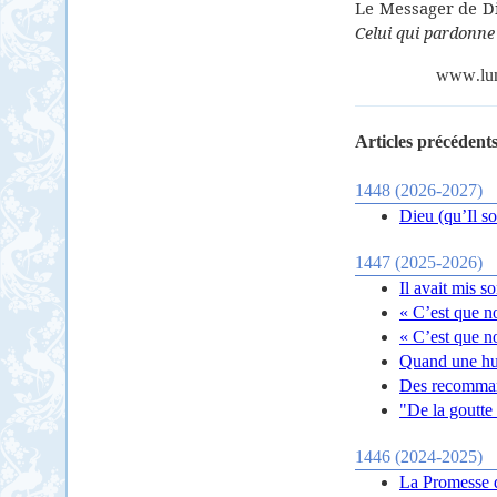
Le Messager de Di
Celui qui pardonne
www
lu
.
Articles précédents
1448 (2026-2027)
Dieu (qu’Il so
1447 (2025-2026)
Il avait mis s
« C’est que n
« C’est que n
Quand une hup
Des recomman
"De la goutte 
1446 (2024-2025)
La Promesse d