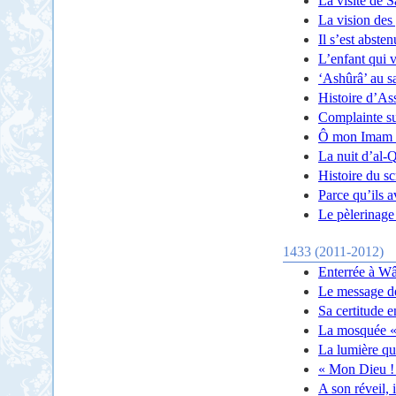
La visite de 
La vision des
Il s’est abste
L’enfant qui v
‘Ashûrâ’ au s
Histoire d’As
Complainte s
Ô mon Imam 
La nuit d’al-
Histoire du s
Parce qu’ils a
Le pèlerinage
1433 (2011-2012)
Enterrée à W
Le message d
Sa certitude e
La mosquée «
La lumière qu
« Mon Dieu ! 
A son réveil, 