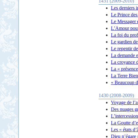
1431 (2009-2010)
Les derniers 
Le Prince des 
Le Messager es
L’Amour pour
La foi du pro
Le gardien de
Le repentir d
La demande e
La croyance 
La « présence
La Terre Bie
« Beaucoup de
1430 (2008-2009)
Voyage de l’a
Des nuages grâ
L’intercessio
La Goutte d’
Les « états d
Dieu n’égare 