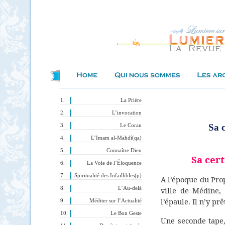
La Prière
L’invocation
Sa c
Le Coran
L’Imam al-Mahdî(qa)
Connaître Dieu
Sa cer
La Voie de l’Éloquence
Spiritualité des Infaillibles(p)
A l’époque du P
L’Au-delà
ville de Médine,
l’épaule. Il n’y pr
Méditer sur l’Actualité
Le Bon Geste
Une seconde tape,