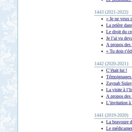
1443 (2021-2022)
« Je ne veux 
La prière dans
Le droit du cr
Je l’ai vu dev
A propos des 
« Tu dois t’é
1442 (2020-2021)
C’était lui !
Témoignages d
Zaynab Sulaym
La visite à l
A propos des v
L’invitation 
1441 (2019-2020)
La bravoure 
Le médicament