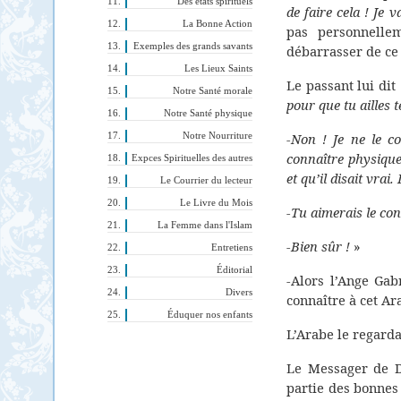
Des états spirituels
de faire cela ! Je 
La Bonne Action
pas personnellem
Exemples des grands savants
débarrasser de ce
Les Lieux Saints
Le passant lui dit
Notre Santé morale
pour que tu ailles t
Notre Santé physique
-Non ! Je ne le c
Notre Nourriture
connaître physiquem
Expces Spirituelles des autres
et qu’il disait vrai
Le Courrier du lecteur
Le Livre du Mois
-Tu aimerais le con
La Femme dans l'Islam
-Bien sûr !
»
Entretiens
Éditorial
-Alors l’Ange Gab
Divers
connaître à cet Ar
Éduquer nos enfants
L’Arabe le regarda
Le Messager de Di
partie des bonnes 