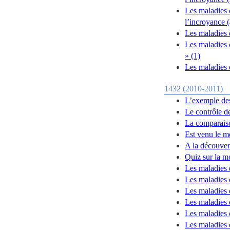
Les maladies 
l’incroyance (
Les maladies 
Les maladies 
» (1)
Les maladies
1432 (2010-2011)
L’exemple des
Le contrôle d
La comparais
Est venu le m
A la découver
Quiz sur la m
Les maladies 
Les maladies 
Les maladies 
Les maladies d
Les maladies 
Les maladies 