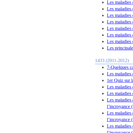
Les maladies 
Les maladies 
Les maladies
Les maladies 
Les maladies 
Les maladies 
Les maladies 
Les principal
1433 (2011-2012)
7-Quelques ca
Les maladies 
1er Quiz sur 
Les maladies 
Les maladies 
Les maladies 
l’incroyance (
Les maladies 
l’incroyance (
Les maladies 
l’incroyance (