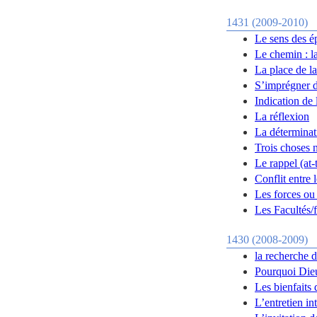
1431 (2009-2010)
Le sens des é
Le chemin : la
La place de la
S’imprégner d
Indication de 
La réflexion
La déterminat
Trois choses n
Le rappel (at-
Conflit entre 
Les forces ou 
Les Facultés/f
1430 (2008-2009)
la recherche 
Pourquoi Dieu
Les bienfaits 
L’entretien i