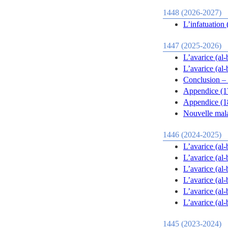
1448 (2026-2027)
L’infatuation (
1447 (2025-2026)
L’avarice (al-
L’avarice (al-
Conclusion – 
Appendice (17
Appendice (18
Nouvelle mala
1446 (2024-2025)
L’avarice (al-
L’avarice (al-
L’avarice (al-
L’avarice (al-
L’avarice (al-
L’avarice (al-
1445 (2023-2024)