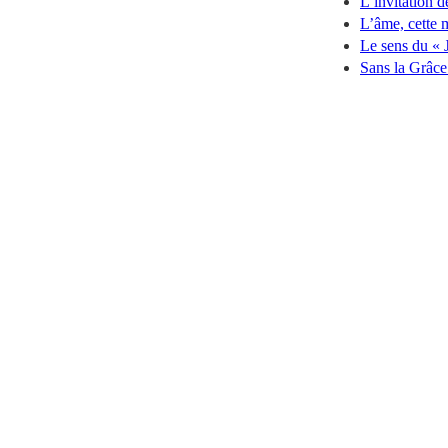
L’invitation 
L’âme, cette
Le sens du « 
Sans la Grâce