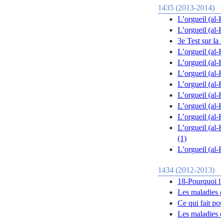
1435 (2013-2014)
L’orgueil (al-
L’orgueil (al-
3e Test sur l
L’orgueil (al-
L’orgueil (al
L’orgueil (al-
L’orgueil (al-
L’orgueil (al-
L’orgueil (al-
L’orgueil (al-
L’orgueil (al-
(1)
L’orgueil (al-
1434 (2012-2013)
18-Pourquoi l’
Les maladies 
Ce qui fait p
Les maladies 