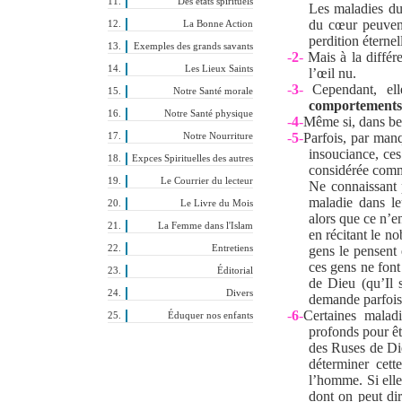
Des états spirituels
Les maladies du
du cœur peuvent
La Bonne Action
perdition éternel
Exemples des grands savants
-
2
-
Mais à la différe
Les Lieux Saints
l’œil nu.
-
3
-
Cependant, ell
Notre Santé morale
comportements
Notre Santé physique
-
4
-
Même si, dans be
-
5
-
Parfois, par man
Notre Nourriture
insouciance, ce
Expces Spirituelles des autres
considérée comm
Le Courrier du lecteur
Ne connaissant 
maladie dans le
Le Livre du Mois
alors que ce n’en
La Femme dans l'Islam
en récitant le n
Entretiens
gens le pensent 
ces gens ne font 
Éditorial
de Dieu (qu’Il s
Divers
demande parfois 
-
6
-
Certaines maladi
Éduquer nos enfants
profonds pour êt
des Ruses de Di
déterminer cett
l’homme. Si elle
dont on peut di