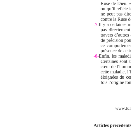
Ruse de Dieu. »
ou qu’il reflèt
ne peut pas dir
contre la Ruse d
-
7
-
Il y a certaines 
pas directement
travers d’autre
de précision pou
ce comportemen
présence de cett
-
8
-
Enfin, les malad
Certaines sont u
cœur de l’homme,
cette maladie, l
éloignées du ce
fois l’origine f
www
.
lu
Articles précédents