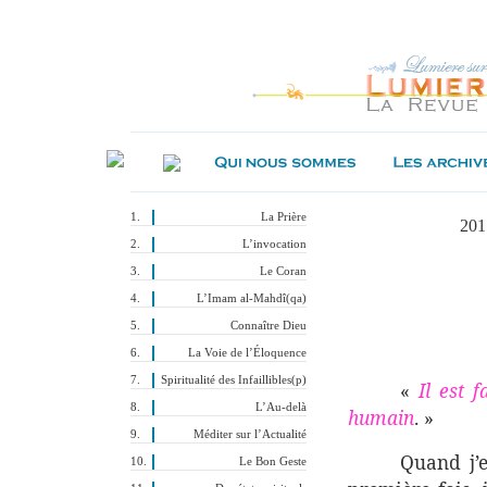
La Prière
201
L’invocation
Le Coran
L’Imam al-Mahdî(qa)
Connaître Dieu
La Voie de l’Éloquence
Spiritualité des Infaillibles(p)
«
Il est f
L’Au-delà
humain
. »
Méditer sur l’Actualité
Quand j’
Le Bon Geste