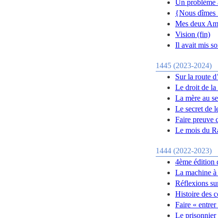
Un problème 
{Nous dîmes :
Mes deux Am
Vision (fin)
Il avait mis s
1445 (2023-2024)
Sur la route d
Le droit de la
La mère au se
Le secret de l
Faire preuve 
Le mois du 
1444 (2022-2023)
4ème édition 
La machine à 
Réflexions su
Histoire des 
Faire « entrer
Le prisonnier 