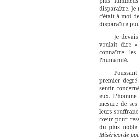
plus lumineus
disparaître. Je 
c’était à moi de
disparaître pui
Je devai
voulait dire «
connaître le
l’humanité.
Poussant p
premier degré 
sentir concerné
eux. L’homme 
mesure de ses 
leurs souffranc
cœur pour ress
du plus noble
Miséricorde pou