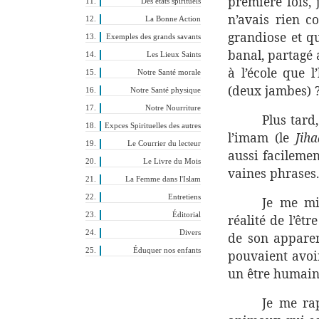
première fois, 
Des états spirituels
n’avais rien c
La Bonne Action
grandiose et qu
Exemples des grands savants
banal, partagé
Les Lieux Saints
à l’école que 
Notre Santé morale
(deux jambes) 
Notre Santé physique
Notre Nourriture
Plus tard
Expces Spirituelles des autres
l’imam (le
Jih
Le Courrier du lecteur
aussi facilemen
Le Livre du Mois
vaines phrases.
La Femme dans l'Islam
Entretiens
Je me mi
Éditorial
réalité de l’êt
Divers
de son appare
Éduquer nos enfants
pouvaient avoi
un être humain
Je me ra