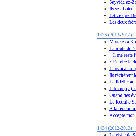
Sayyida az-Ze
Ils se disaien
Est-ce que D
Les deux frèr
1435 (2013-2014)
Miracles à Ka
La route de N
« Il me reste 
« Rendre le d
L’invocation 
Ils récitèrent
La fidélité au
L’Imam(qa) l
Quand des évo
La Retraite S
A la rencontre
Accepte mon r
1434 (2012-2013)
La visite de 