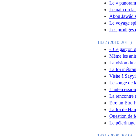
Le « panorama
Le pain ou la
Abou Jawâd su
Le voyage spi
Les prodiges 
1432 (2010-2011)
« Ce garçon d
Même les anim
La vision du 
La foi inébran
Visite à Sayy
Le songe de l
L’intercession
La rencontre 
Etre un Etre
La foi de Ha
Question de f
Le pèlerinag
1431 (2009-2010)