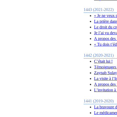
1443 (2021-2022)
« Je ne veux 
La prière dans
Le droit du cr
Je l’ai vu dev
A propos des 
« Tu dois t’é
1442 (2020-2021)
C’était lui !
Témoignages d
Zaynab Sulaym
La visite à l
A propos des v
L’invitation 
1441 (2019-2020)
La bravoure 
Le médicament