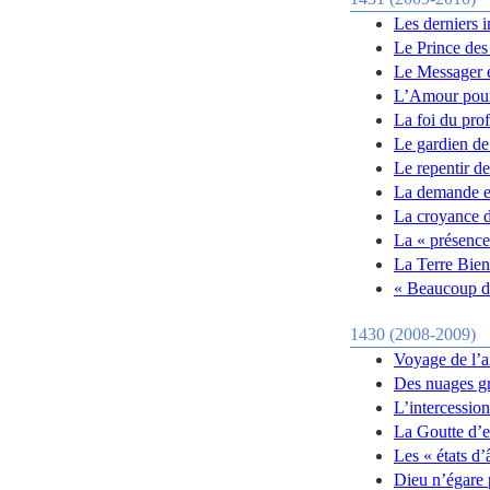
Les derniers 
Le Prince des 
Le Messager es
L’Amour pour
La foi du pro
Le gardien de
Le repentir d
La demande e
La croyance 
La « présence
La Terre Bie
« Beaucoup de
1430 (2008-2009)
Voyage de l’a
Des nuages grâ
L’intercessio
La Goutte d’
Les « états d
Dieu n’égare 