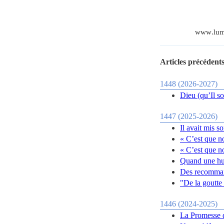
www
.
lum
Articles précédents
1448 (2026-2027)
Dieu (qu’Il so
1447 (2025-2026)
Il avait mis s
« C’est que n
« C’est que n
Quand une hup
Des recomman
"De la goutte 
1446 (2024-2025)
La Promesse d