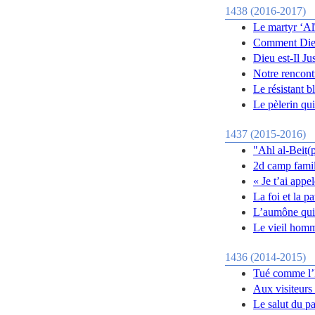
1438 (2016-2017)
Le martyr ‘Al
Comment Dieu
Dieu est-Il Ju
Notre rencont
Le résistant b
Le pèlerin qui
1437 (2015-2016)
"Ahl al-Beit(p
2d camp famil
« Je t’ai app
La foi et la p
L’aumône qui 
Le vieil homme
1436 (2014-2015)
Tué comme l’
Aux visiteurs
Le salut du pa