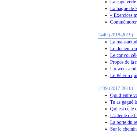
La cape verte
La bague de 
« Exercices m
Commémorer e
1440 (2018-2019)
La mansuétude
Le docteur pre
Le convoi cél
Propos de la 
Un week-end 
Le Pèlerin qui
1439 (2017-2018)
Qui d’entre v
Tu as gagné le
Qui est cette
L’attente de 
La porte du re
Sur le chemin