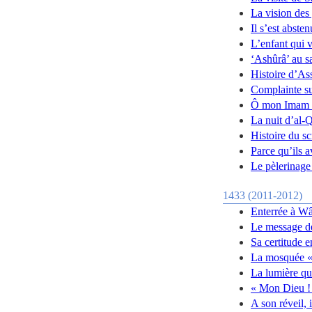
La vision des
Il s’est abste
L’enfant qui v
‘Ashûrâ’ au s
Histoire d’As
Complainte s
Ô mon Imam 
La nuit d’al-
Histoire du s
Parce qu’ils a
Le pèlerinage
1433 (2011-2012)
Enterrée à W
Le message d
Sa certitude e
La mosquée «
La lumière qu
« Mon Dieu ! 
A son réveil, 