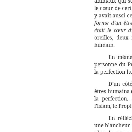
animaux qui se
le cœur de cer
y avait aussi c
forme d’un êtr
était le cœur d
oreilles, deux
humain.
En même 
personne du 
la perfection h
D’un côt
êtres humains e
la perfection
l’Islam, le Pr
En réflé
une blancheur q