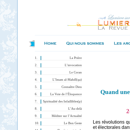
La Prière
L’invocation
Le Coran
L’Imam al-Mahdî(qa)
Connaître Dieu
Quand une 
La Voie de l’Éloquence
Spiritualité des Infaillibles(p)
L’Au-delà
2
Méditer sur l’Actualité
Les révolutions q
Le Bon Geste
et électorales dan