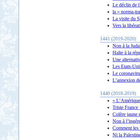
Le déclin de l
la « norma-tra
La visite du S
Vers la libérat
1441 (2019-2020)
Non à la Judaï
Halte à la ré
Une alternative
Les Etats-Unis
Le coronaviru
L’annexion de
1440 (2018-2019)
« L’Amérique 
Triste France 
Colère jaune 
Non à l’ingér
Comment les E
Ni la Palestin