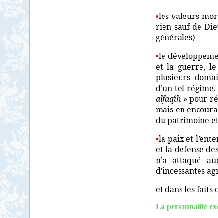
•
les valeurs mor
rien sauf de Die
générales)
•
le développemen
et la guerre, l
plusieurs domain
d’un tel régime.
alfaqîh
» pour ré
mais en encourag
du patrimoine et 
•
la paix et l’ent
et la défense de
n’a attaqué au
d’incessantes ag
et dans les faits
La personnalité ex