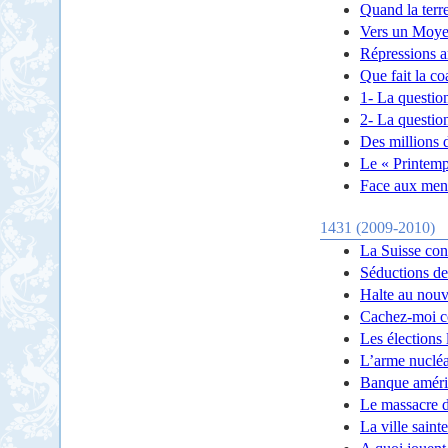
Quand la terre
Vers un Moyen
Répressions a
Que fait la co
1- La question
2- La questio
Des millions 
Le « Printemp
Face aux mena
1431 (2009-2010)
La Suisse cont
Séductions de 
Halte au nouv
Cachez-moi ce
Les élections 
L’arme nucléa
Banque améric
Le massacre de
La ville saint