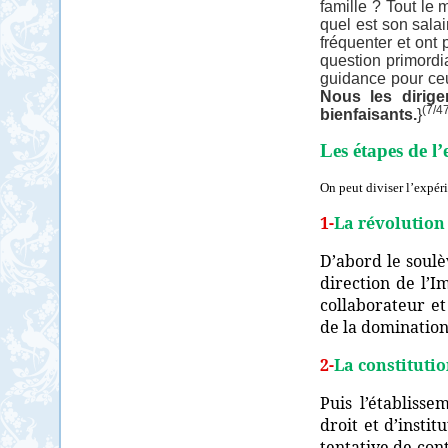
famille ? Tout le
quel est son salai
fréquenter et ont 
question primordia
guidance pour ceu
Nous les dirig
(7/
bienfaisants.
}
Les étapes de l
On peut diviser l’expéri
1-
La révolution
D’abord le soulè
direction de l
collaborateur et
de la domination
2-
La constitutio
Puis l’établisse
droit et d’insti
tentative de con