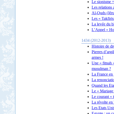
Le sionisme =
Les relations
Al-Quds (Jéru
Les « Takfiris
La levée du b
L’Appel « Hou
1434 (2012-2013)
Histoire de dr
Pierres d’argi
armes !
Une « fitnah »
musulman ?
La France en g
La renonciati
Quand les Etat
Le « Mariage p
Le courant « t
La révolte en 
Les Etats Unis
Egypte : un co