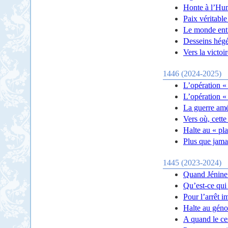
Honte à l’Hum
Paix véritable
Le monde enti
Desseins hég
Vers la victoi
1446 (2024-2025)
L’opération «
L’opération «
La guerre amé
Vers où, cette
Halte au « pl
Plus que jamai
1445 (2023-2024)
Quand Jénine l
Qu’est-ce qui
Pour l’arrêt 
Halte au géno
A quand le ce