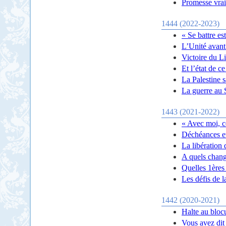
Promesse vrai
1444 (2022-2023)
« Se battre es
L’Unité avant 
Victoire du Li
Et l’état de 
La Palestine sa
La guerre au 
1443 (2021-2022)
« Avec moi, c
Déchéances et
La libératio
A quels chang
Quelles 1ères 
Les défis de 
1442 (2020-2021)
Halte au bloc
Vous avez dit 