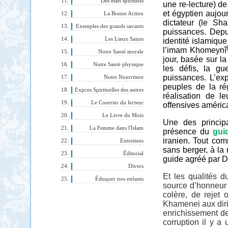
Des états spirituels
une re-lecture) d
et égyptien aujour
La Bonne Action
dictateur (le Sh
Exemples des grands savants
puissances. Depui
Les Lieux Saints
identité islamique
l’imam Khomeynî
Notre Santé morale
jour, basée sur l
Notre Santé physique
les défis, la gu
puissances. L’ex
Notre Nourriture
peuples de la ré
Expces Spirituelles des autres
réalisation de le
Le Courrier du lecteur
offensives américa
Le Livre du Mois
Une des principa
La Femme dans l'Islam
présence du
gui
iranien. Tout co
Entretiens
sans berger, à la
Éditorial
guide agréé par Di
Divers
Et les qualités 
Éduquer nos enfants
source d’honneur 
colère, de rejet
Khamenei aux diri
enrichissement de
corruption il y 