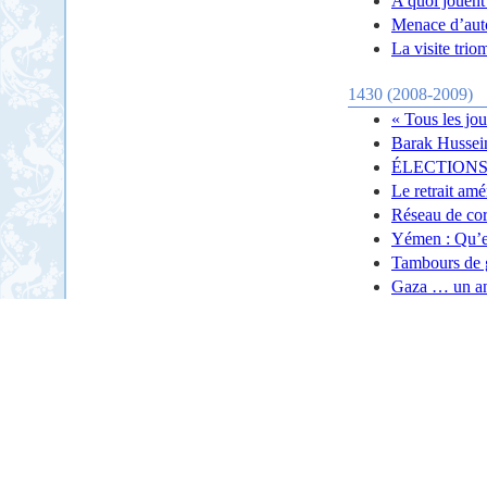
A quoi jouent
Menace d’auto
La visite tri
1430 (2008-2009)
« Tous les jou
Barak Hussei
ÉLECTIONS
Le retrait amé
Réseau de cor
Yémen : Qu’es
Tambours de g
Gaza … un an 