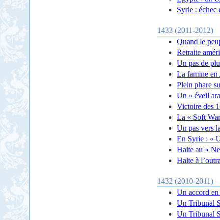
Syrie : échec 
1433 (2011-2012)
Quand le peup
Retraite améri
Un pas de plus
La famine en A
Plein phare su
Un « éveil ara
Victoire des 1
La « Soft War
Un pas vers la
En Syrie : « U
Halte au « N
Halte à l’out
1432 (2010-2011)
Un accord en 
Un Tribunal Sp
Un Tribunal Sp