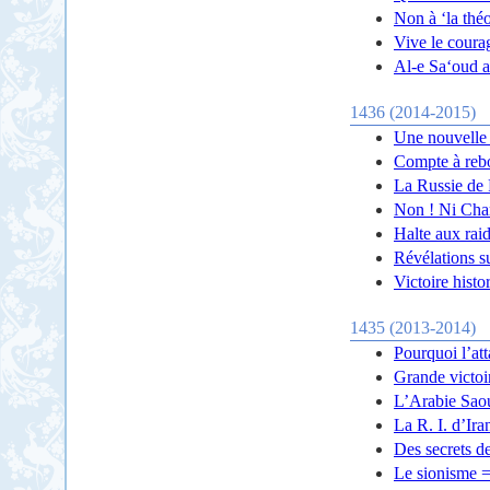
Non à ‘la théo
Vive le courag
Al-e Sa‘oud av
1436 (2014-2015)
Une nouvelle c
Compte à rebou
La Russie de P
Non ! Ni Charl
Halte aux rai
Révélations s
Victoire histo
1435 (2013-2014)
Pourquoi l’at
Grande victoir
L’Arabie Saou
La R. I. d’Ir
Des secrets de
Le sionisme =