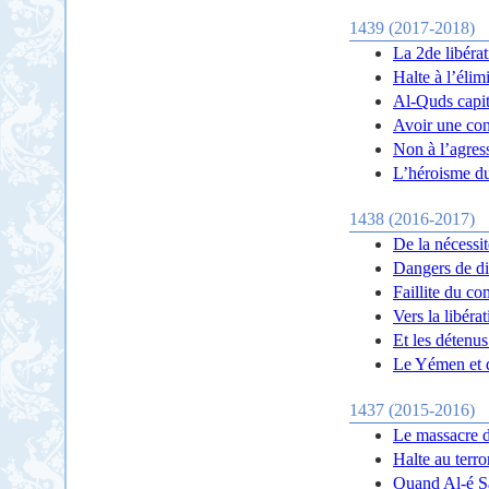
1439 (2017-2018)
La 2de libéra
Halte à l’éli
Al-Quds capita
Avoir une con
Non à l’agress
L’héroisme du
1438 (2016-2017)
De la nécessi
Dangers de di
Faillite du co
Vers la libéra
Et les détenus
Le Yémen et d
1437 (2015-2016)
Le massacre de
Halte au terro
Quand Al-é Sa