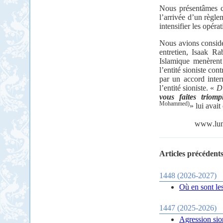
Nous présentâmes ce
l’arrivée d’un règle
intensifier les opéra
Nous avions considé
entretien, Isaak R
Islamique menèrent 
l’entité sioniste con
par un accord inter
l’entité sioniste. «
Di
vous faites triom
Mohammed)
» lui avai
www
.
lu
Articles précédents
1448 (2026-2027)
Où en sont le
1447 (2025-2026)
Agression sio