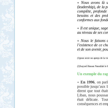
«
Nous avons là u
(leadership)
, de la 
complète, profonde 
besoins et des prob
conformes aux fonde
«
Il est unique, sag
au niveau de ses co
«
Nous le faisons c
l’existence de ce ch
et de son avenir, po
(1)pour avoir un aperçu de la 
(2)Sayyed Hassan Nasrallah le 
Un exemple du ra
«
En 1996
, on parl
possible jusqu’aux l
dirent que tout étai
Liban, nous poussant
était délicate. T
conséquences et empê