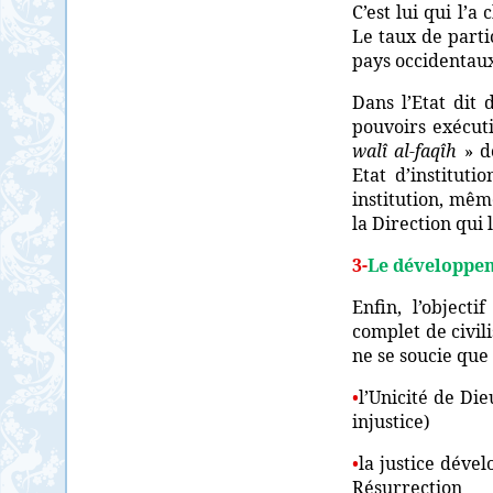
C’est lui qui l’a
Le taux de parti
pays occidentaux
Dans l’Etat dit
pouvoirs exécutif
walî al-faqîh
» d
Etat d’instituti
institution, mêm
la Direction qui 
3-
Le développeme
Enfin, l’object
complet de civil
ne se soucie que 
•
l’Unicité de Die
injustice)
•
la justice dével
Résurrection