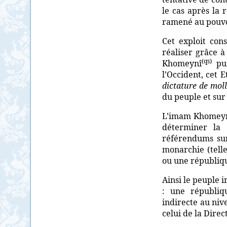
le cas après la 
ramené au pouvoi
Cet exploit con
réaliser grâce à
(qs)
Khomeynî
pui
l’Occident, cet 
dictature de mol
du peuple et sur 
L’imam Khomey
déterminer la 
référendums sur
monarchie (telle
ou une républiqu
Ainsi le peuple i
: une républiq
indirecte au nive
celui de la Direc