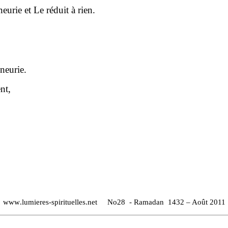
eurie et Le réduit à rien.
neurie.
nt,
www
.
lumieres
-
spirituelles
.
net
No28
-
Ramadan
1432 – Août 2011