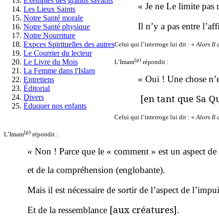
Exemples des grands savants
« Je ne Le limite pas 
Les Lieux Saints
Notre Santé morale
Il n’y a pas entre l’a
Notre Santé physique
Notre Nourriture
Expces Spirituelles des autres
Celui qui l’interroge lui dit : «
Alors Il
Le Courrier du lecteur
(p)
Le Livre du Mois
L’Imam
répondit :
La Femme dans l'Islam
« Oui ! Une chose n’e
Entretiens
Éditorial
[en tant que Sa Qu
Divers
Éduquer nos enfants
Celui qui l’interroge lui dit : «
Alors Il
(p)
L’Imam
répondit :
« Non ! Parce que le « comment » est un aspect de l
et de la compréhension (englobante).
Mais il est nécessaire de sortir de l’aspect de l’imp
[aux créatures]
Et de la ressemblance
.