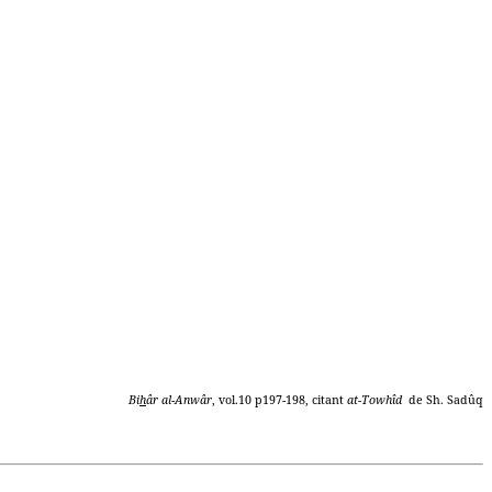
Bi
h
âr al-Anwâr
, vol.10 p197-198, citant
at-Towhîd
de Sh. Sadûq