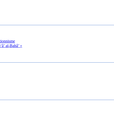
ationnisme
‘â’ al-Bahâ’ »