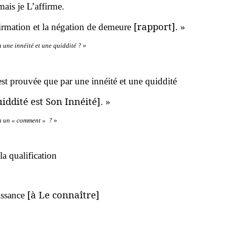
mais je L’affirme.
[rapport]
ffirmation et la négation de demeure
. »
 a une innéité et une quiddité ?
»
st prouvée que par une innéité et une quiddité
iddité est Son Innéité]
. »
 a un « comment » ?
»
a qualification
[à Le connaître]
uissance