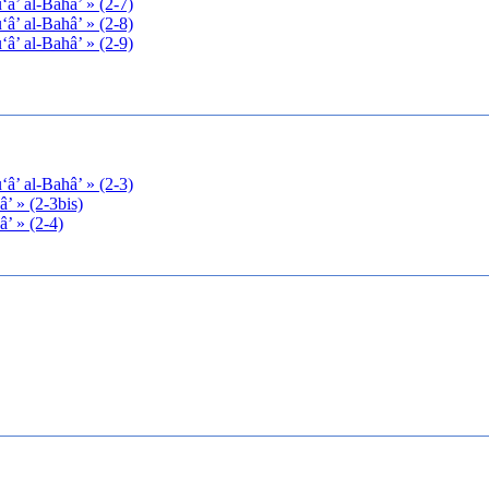
‘â’ al-Bahâ’ » (2-7)
‘â’ al-Bahâ’ » (2-8)
‘â’ al-Bahâ’ » (2-9)
‘â’ al-Bahâ’ » (2-3)
â’ » (2-3bis)
â’ » (2-4)