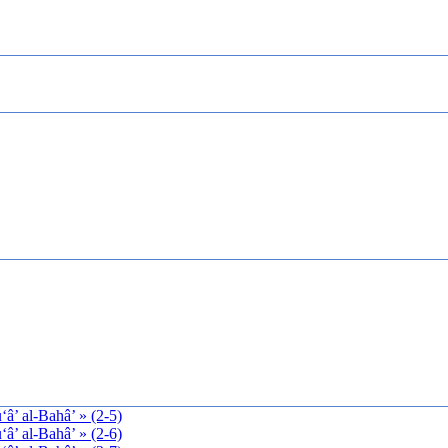
‘â’ al-Bahâ’ » (2-5)
‘â’ al-Bahâ’ » (2-6)