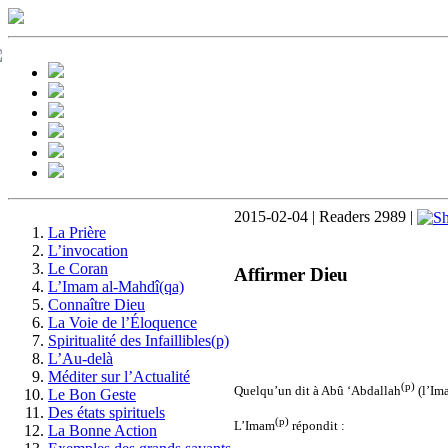
2015-02-04 | Readers 2989 |
La Prière
L’invocation
Le Coran
Affirmer Dieu
L’Imam al-Mahdî(qa)
Connaître Dieu
La Voie de l’Éloquence
Spiritualité des Infaillibles(p)
L’Au-delà
Méditer sur l’Actualité
(p)
Quelqu’un dit à Abû ‘Abdallah
(l’Im
Le Bon Geste
Des états spirituels
(p)
L’Imam
répondit :
La Bonne Action