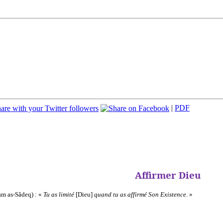
|
PDF
Affirmer Dieu
am as-Sâdeq) : «
Tu as
limité
[Dieu]
quand tu as affirmé Son Existence
. »